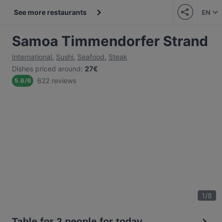
See more restaurants
EN
Samoa Timmendorfer Strand
International
,
Sushi
,
Seafood
,
Steak
Dishes priced around
:
27€
622 reviews
5.6
/
6
1
/
8
Table for 2 people for today