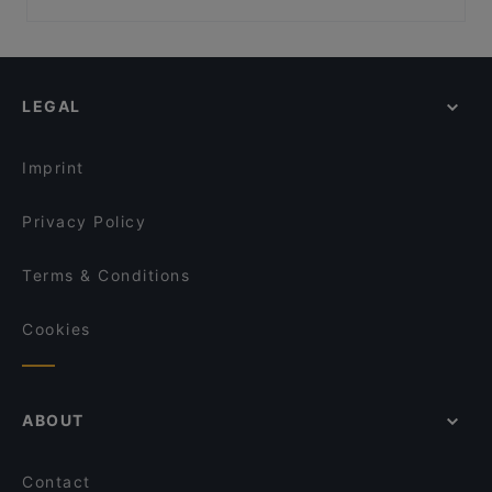
Waterkant
Bahnhof Weinmeisterstrasse, Berlin
Prator-Haus - Da Luigi
Gedenkstaette Stille Helden, Berlin
Restaurant Schlumachers
Bahnhof Rosenthaler Platz, Berlin
Mijori Sushi Bar
LEGAL
Bahnhof Hackescher Markt, Berlin
Das kleine Steakhaus
Monbijouplatz, Berlin
Deichläufer in Boltenhagen
Imprint
Villa Seebach
Kleine Büdnerei
Privacy Policy
Terms & Conditions
Cookies
ABOUT
Contact