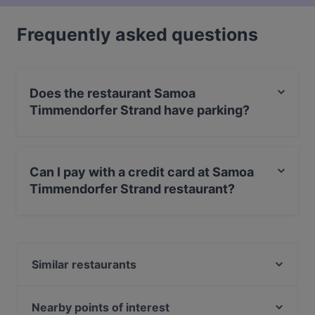
Frequently asked questions
Does the restaurant Samoa
Timmendorfer Strand have parking?
Yes, the restaurant Samoa Timmendorfer Strand has
Street Parking.
Can I pay with a credit card at Samoa
Timmendorfer Strand restaurant?
Yes, you can pay with Visa, MasterCard, Debit /
Maestro Card, Contactless payment, Amex.
Similar restaurants
Villa Palladio Beachcafe
Grande Beach Café
Nearby points of interest