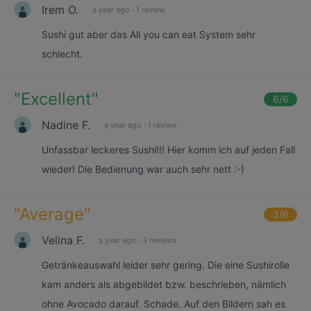
Irem O.
a year ago
·
1 review
Sushi gut aber das All you can eat System sehr
schlecht.
"
Excellent
"
6
/6
Nadine F.
a year ago
·
1 review
Unfassbar leckeres Sushi!!! Hier komm ich auf jeden Fall
wieder! Die Bedienung war auch sehr nett :-)
"
Average
"
3
/6
Velina F.
a year ago
·
3 reviews
Getränkeauswahl leider sehr gering. Die eine Sushirolle
kam anders als abgebildet bzw. beschrieben, nämlich
ohne Avocado darauf. Schade. Auf den Bildern sah es