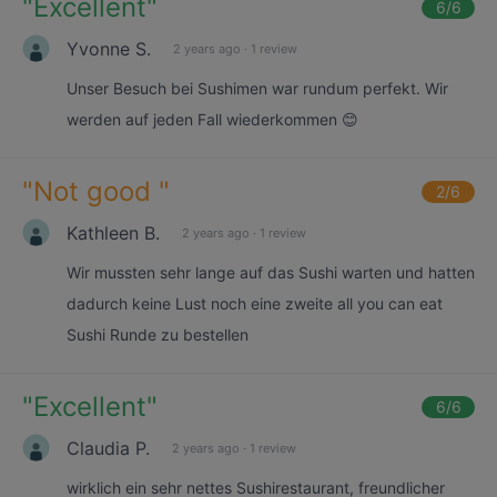
"
Excellent
"
6
/6
Yvonne S.
2 years ago
·
1 review
Unser Besuch bei Sushimen war rundum perfekt. Wir
werden auf jeden Fall wiederkommen 😊
"
Not good
"
2
/6
Kathleen B.
2 years ago
·
1 review
Wir mussten sehr lange auf das Sushi warten und hatten
dadurch keine Lust noch eine zweite all you can eat
Sushi Runde zu bestellen
"
Excellent
"
6
/6
Claudia P.
2 years ago
·
1 review
wirklich ein sehr nettes Sushirestaurant, freundlicher