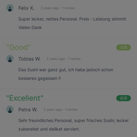
Felix K.
2 years ago
·
1 review
Super lecker, nettes Personal. Preis - Leistung stimmt!
Vielen Dank
"
Good
"
4
/6
Tobias W.
2 years ago
·
1 review
Das Sushi war ganz gut, ich habe jedoch schon
besseres gegessen !!
"
Excellent
"
6
/6
Petra W.
2 years ago
·
1 review
Sehr freundliches Personal, super frisches Sushi, lecker
zubereitet und delikat serviert.