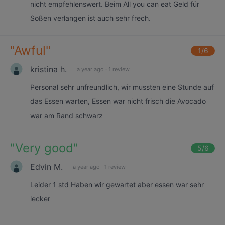
nicht empfehlenswert. Beim All you can eat Geld für
Soßen verlangen ist auch sehr frech.
"
Awful
"
1
/6
kristina h.
a year ago
·
1 review
Personal sehr unfreundlich, wir mussten eine Stunde auf
das Essen warten, Essen war nicht frisch die Avocado
war am Rand schwarz
"
Very good
"
5
/6
Edvin M.
a year ago
·
1 review
Leider 1 std Haben wir gewartet aber essen war sehr
lecker