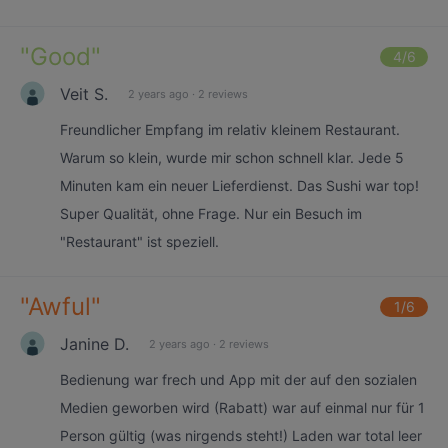
"
Good
"
4
/6
Veit S.
2 years ago
·
2 reviews
Freundlicher Empfang im relativ kleinem Restaurant.
Warum so klein, wurde mir schon schnell klar. Jede 5
Minuten kam ein neuer Lieferdienst. Das Sushi war top!
Super Qualität, ohne Frage. Nur ein Besuch im
"Restaurant" ist speziell.
"
Awful
"
1
/6
Janine D.
2 years ago
·
2 reviews
Bedienung war frech und App mit der auf den sozialen
Medien geworben wird (Rabatt) war auf einmal nur für 1
Person gültig (was nirgends steht!) Laden war total leer