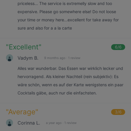
priceless... The service is extremelly slow and too
expensive. Please go somewhere else! Do not loose
your time or money here...excellent for take away for
sure and also for a a la carte
"
Excellent
"
6
/6
Vadym B.
9 months ago
·
1 review
Alles war wunderbar. Das Essen war wirklich lecker und
hervorragend. Als kleiner Nachteil (rein subjektiv): Es
wäre schön, wenn es auf der Karte wenigstens ein paar
Cocktails gäbe, auch nur die einfachsten.
"
Average
"
3
/6
Corinna L.
a year ago
·
1 review