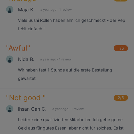
Maja K.
a year ago
·
1 review
Viele Sushi Rollen haben ähnlich geschmeckt - der Pep
fehlt einfach !
"
Awful
"
1
/6
Nida B.
a year ago
·
1 review
Wir haben fast 1 Stunde auf die erste Bestellung
gewartet
"
Not good
"
2
/6
Ihsan Can C.
a year ago
·
1 review
Leider keine qualifizierten Mitarbeiter. Ich gebe gerne
Geld aus für gutes Essen, aber nicht für solches. Es ist