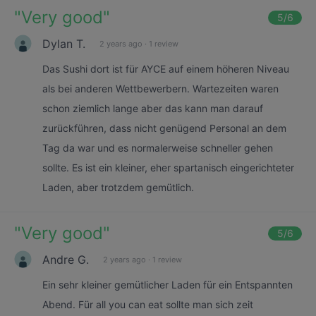
"
Very good
"
5
/6
Dylan T.
2 years ago
·
1 review
Das Sushi dort ist für AYCE auf einem höheren Niveau
als bei anderen Wettbewerbern. Wartezeiten waren
schon ziemlich lange aber das kann man darauf
zurückführen, dass nicht genügend Personal an dem
Tag da war und es normalerweise schneller gehen
sollte. Es ist ein kleiner, eher spartanisch eingerichteter
Laden, aber trotzdem gemütlich.
"
Very good
"
5
/6
Andre G.
2 years ago
·
1 review
Ein sehr kleiner gemütlicher Laden für ein Entspannten
Abend. Für all you can eat sollte man sich zeit