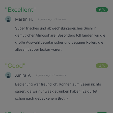
"
Excellent
"
6
/6
Martin H.
2 years ago
·
1 review
Super frisches und abwechslungsreiches Sushi in
gemütlicher Atmosphäre. Besonders toll fanden wir die
große Auswahl vegetarischer und veganer Rollen, die
allesamt super lecker waren.
"
Good
"
4
/6
Amira V.
2 years ago
·
3 reviews
Bedienung war freundlich. Können zum Essen nichts
sagen, da wir nur was getrunken haben. Es duftet
schön nach gebackenem Brot :)