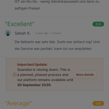
IST ein No-Go - wenig Getränkeauswahl und dann zu
saftigen Preisen
"
Excellent
"
6
/6
Sabah K.
a year ago
·
1 review
Die Kellnerin war sehr lieb. Sushi war einfach top! Und
der Service war perfekt. kann ich nur empfehlen
Important Update:
Quandoo is closing down. This is
i
a planned, phased process and
More details
our platform remains available until
30 September 2026
.
"
Average
"
3
/6