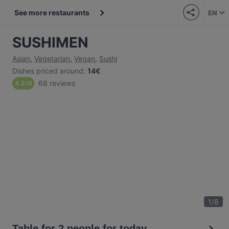
See more restaurants
EN
SUSHIMEN
Asian
,
Vegetarian
,
Vegan
,
Sushi
Dishes priced around
:
14€
68 reviews
4.2
/
6
1
/
8
Table for 2 people for today