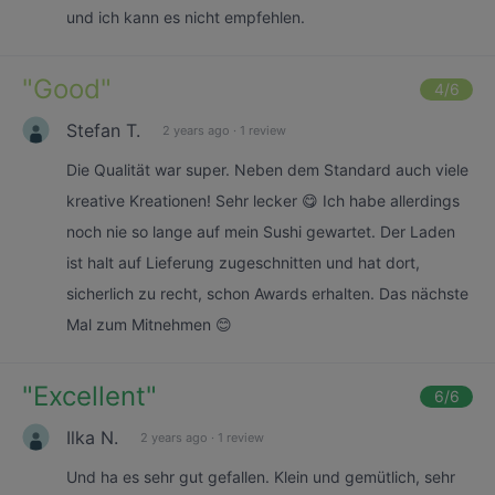
und ich kann es nicht empfehlen.
"
Good
"
4
/6
Stefan T.
2 years ago
·
1 review
Die Qualität war super. Neben dem Standard auch viele
kreative Kreationen! Sehr lecker 😋 Ich habe allerdings
noch nie so lange auf mein Sushi gewartet. Der Laden
ist halt auf Lieferung zugeschnitten und hat dort,
sicherlich zu recht, schon Awards erhalten. Das nächste
Mal zum Mitnehmen 😊
"
Excellent
"
6
/6
Ilka N.
2 years ago
·
1 review
Und ha es sehr gut gefallen. Klein und gemütlich, sehr