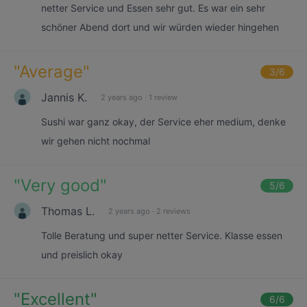
netter Service und Essen sehr gut. Es war ein sehr
schöner Abend dort und wir würden wieder hingehen
"
Average
"
3
/6
Jannis K.
2 years ago
·
1 review
Sushi war ganz okay, der Service eher medium, denke
wir gehen nicht nochmal
"
Very good
"
5
/6
Thomas L.
2 years ago
·
2 reviews
Tolle Beratung und super netter Service. Klasse essen
und preislich okay
"
Excellent
"
6
/6