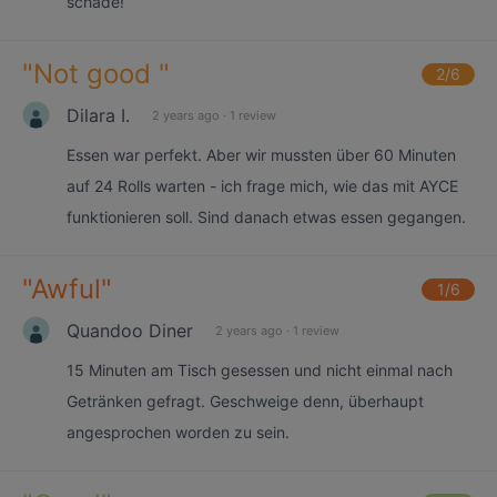
schade!
"
Not good
"
2
/6
Dilara I.
2 years ago
·
1 review
Essen war perfekt. Aber wir mussten über 60 Minuten
auf 24 Rolls warten - ich frage mich, wie das mit AYCE
funktionieren soll. Sind danach etwas essen gegangen.
"
Awful
"
1
/6
Quandoo Diner
2 years ago
·
1 review
15 Minuten am Tisch gesessen und nicht einmal nach
Getränken gefragt. Geschweige denn, überhaupt
angesprochen worden zu sein.