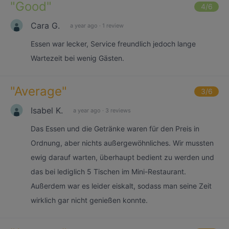
"
Good
"
4
/6
Cara G.
a year ago
·
1 review
Essen war lecker, Service freundlich jedoch lange
Wartezeit bei wenig Gästen.
"
Average
"
3
/6
Isabel K.
a year ago
·
3 reviews
Das Essen und die Getränke waren für den Preis in
Ordnung, aber nichts außergewöhnliches. Wir mussten
ewig darauf warten, überhaupt bedient zu werden und
das bei lediglich 5 Tischen im Mini-Restaurant.
Außerdem war es leider eiskalt, sodass man seine Zeit
wirklich gar nicht genießen konnte.