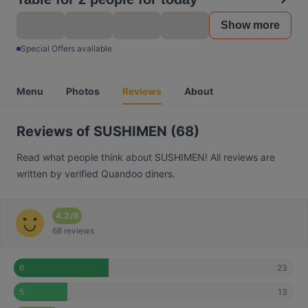
Show more
Special Offers available
Menu
Photos
Reviews
About
Reviews of SUSHIMEN (68)
Read what people think about SUSHIMEN! All reviews are
written by verified Quandoo diners.
4.2
/
6
68 reviews
23
6
13
5