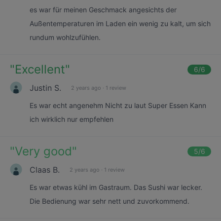
es war für meinen Geschmack angesichts der
Außentemperaturen im Laden ein wenig zu kalt, um sich
rundum wohlzufühlen.
"
Excellent
"
6
/6
Justin S.
2 years ago
·
1 review
Es war echt angenehm Nicht zu laut Super Essen Kann
ich wirklich nur empfehlen
"
Very good
"
5
/6
Claas B.
2 years ago
·
1 review
Es war etwas kühl im Gastraum. Das Sushi war lecker.
Die Bedienung war sehr nett und zuvorkommend.