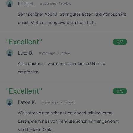
Fritz H.
a year ago
·
1 review
Sehr schöner Abend. Sehr gutes Essen, die Atmosphäre
passt. Verbesserungswürdig ist die Luft.
"
Excellent
"
6
/6
Lutz B.
a year ago
·
1 review
Alles bestens - wie immer sehr lecker! Nur zu
empfehlen!
"
Excellent
"
6
/6
Fatos K.
a year ago
·
2 reviews
Wir hatten einen sehr netten Abend mit leckerem
Essen,wie wir es von Tandure schon immer gewohnt
sind.Lieben Dank .