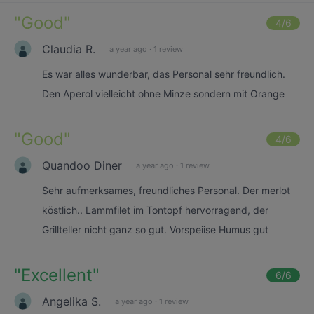
"
Good
"
4
/6
Claudia R.
a year ago
·
1 review
Es war alles wunderbar, das Personal sehr freundlich.
Den Aperol vielleicht ohne Minze sondern mit Orange
"
Good
"
4
/6
Quandoo Diner
a year ago
·
1 review
Sehr aufmerksames, freundliches Personal. Der merlot
köstlich.. Lammfilet im Tontopf hervorragend, der
Grillteller nicht ganz so gut. Vorspeiise Humus gut
"
Excellent
"
6
/6
Angelika S.
a year ago
·
1 review