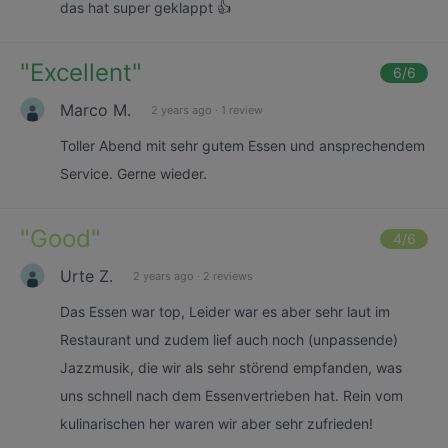
das hat super geklappt 👍
"
Excellent
"
6
/6
Marco M.
2 years ago
·
1 review
Toller Abend mit sehr gutem Essen und ansprechendem
Service. Gerne wieder.
"
Good
"
4
/6
Urte Z.
2 years ago
·
2 reviews
Das Essen war top, Leider war es aber sehr laut im
Restaurant und zudem lief auch noch (unpassende)
Jazzmusik, die wir als sehr störend empfanden, was
uns schnell nach dem Essenvertrieben hat. Rein vom
kulinarischen her waren wir aber sehr zufrieden!