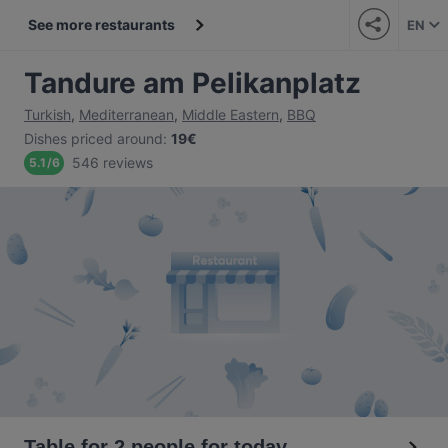
See more restaurants
EN
Tandure am Pelikanplatz
Turkish
,
Mediterranean
,
Middle Eastern
,
BBQ
Dishes priced around
:
19€
546 reviews
5.1
/
6
Table for 2 people for today