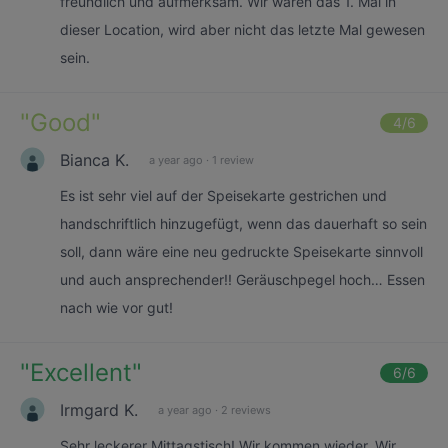
freundlich und aufmerksam. Wir waren das 1. Mal in
dieser Location, wird aber nicht das letzte Mal gewesen
sein.
"
Good
"
4
/6
Bianca K.
a year ago
·
1 review
Es ist sehr viel auf der Speisekarte gestrichen und
handschriftlich hinzugefügt, wenn das dauerhaft so sein
soll, dann wäre eine neu gedruckte Speisekarte sinnvoll
und auch ansprechender!! Geräuschpegel hoch… Essen
nach wie vor gut!
"
Excellent
"
6
/6
Irmgard K.
a year ago
·
2 reviews
Sehr leckerer Mittagstisch! Wir kommen wieder. Wir