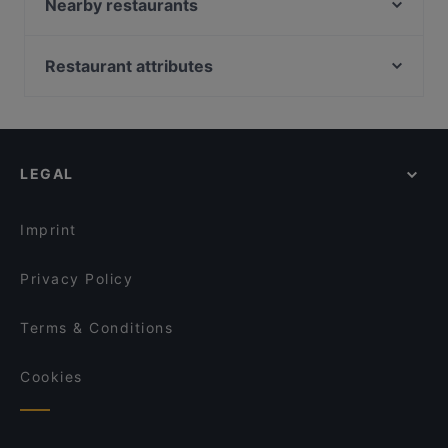
Sindo
Nearby restaurants
Restaurant Va Bene
Kale Restaurant
Esty's Taste
Rembetiko
Restaurant attributes
KAZUMI Sushi Manufaktur
Family-friendly Restaurants in Hannover
Siros Pizza
Cosy Restaurants in Hannover
Enrico Leone
Restaurants For Groups in Hannover
Nuovo Restaurant
LEGAL
Restaurants Open on Sunday in Hannover
Kumkapi
Dinner Options in Hannover
6 Sinne Hannover Restaurant
Imprint
Privacy Policy
Terms & Conditions
Cookies