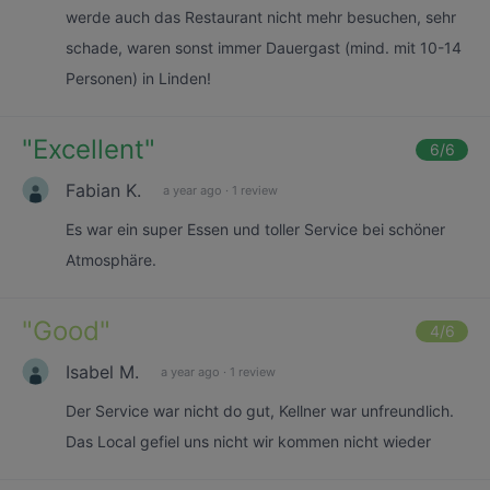
werde auch das Restaurant nicht mehr besuchen, sehr
schade, waren sonst immer Dauergast (mind. mit 10-14
Personen) in Linden!
"
Excellent
"
6
/6
Fabian K.
a year ago
·
1 review
Es war ein super Essen und toller Service bei schöner
Atmosphäre.
"
Good
"
4
/6
Isabel M.
a year ago
·
1 review
Der Service war nicht do gut, Kellner war unfreundlich.
Das Local gefiel uns nicht wir kommen nicht wieder