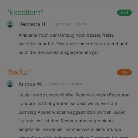
"
Excellent
"
6
/6
Henrietta H.
2 years ago
·
1 review
Ambiente nach dem Umzug noch besser,Preise
weiterhin sehr fair. Essen wie immer hervorragend und
auch der Service ist ausgesprochen gut
"
Awful
"
1
/6
Andrea W.
2 years ago
·
1 review
Leider wurde unsere Online-Reservierung im Restaurant
Tandure nicht abgerufen, so dass wir zu viert am
Samstag Abend wieder weggeschickt wurden. Außer
"tut mir leid" ist dem Restaurantmanager nichts
eingefallen, weder ein "kommen sie in einer Stunde
wieder" noch "sie bekommen einen Gutschein für ihren