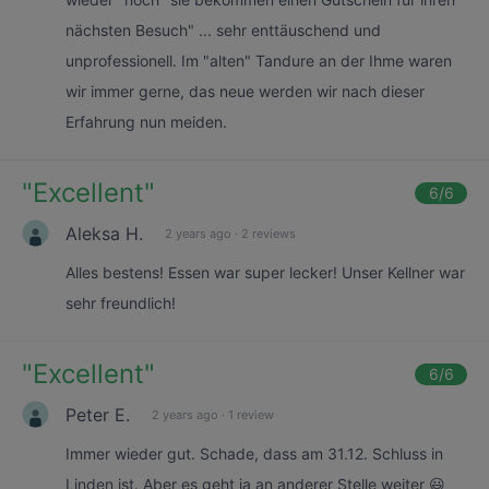
nächsten Besuch" ... sehr enttäuschend und
unprofessionell. Im "alten" Tandure an der Ihme waren
wir immer gerne, das neue werden wir nach dieser
Erfahrung nun meiden.
"
Excellent
"
6
/6
Aleksa H.
2 years ago
·
2 reviews
Alles bestens! Essen war super lecker! Unser Kellner war
sehr freundlich!
"
Excellent
"
6
/6
Peter E.
2 years ago
·
1 review
Immer wieder gut. Schade, dass am 31.12. Schluss in
Linden ist. Aber es geht ja an anderer Stelle weiter 😃