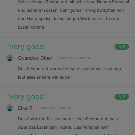
Sehr schönes Restaurant mit sehr freundlichem Personal
und leckerem Essen. Sehr gutes Timing zwischen Vor-
und Hauptspeise, keine langen Wartezeiten, bis das
Essen kommt.
"
Very good
"
5
/6
Quandoo Diner
a year ago
·
1 review
Das Restaurent war voll besetzt, daher war es mega
laut alles andere war super
"
Very good
"
5
/6
Elke R.
a year ago
·
1 review
Das Ambiente für ein anatolisches Restaurant, naja.
Aber das Essen sehr lecker. Das Personal sehr