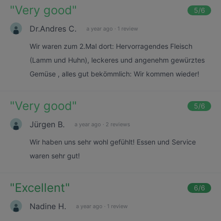
"
Very good
"
5
/6
Dr.Andres C.
a year ago
·
1 review
Wir waren zum 2.Mal dort: Hervorragendes Fleisch
(Lamm und Huhn), leckeres und angenehm gewürztes
Gemüse , alles gut bekömmlich: Wir kommen wieder!
"
Very good
"
5
/6
Jürgen B.
a year ago
·
2 reviews
Wir haben uns sehr wohl gefühlt! Essen und Service
waren sehr gut!
"
Excellent
"
6
/6
Nadine H.
a year ago
·
1 review