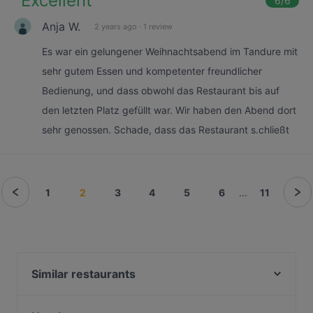
"
Excellent
"
6
/6
Anja W.
2 years ago
·
1 review
Es war ein gelungener Weihnachtsabend im Tandure mit
sehr gutem Essen und kompetenter freundlicher
Bedienung, und dass obwohl das Restaurant bis auf
den letzten Platz gefüllt war. Wir haben den Abend dort
sehr genossen. Schade, dass das Restaurant s.chließt
1
2
3
4
5
6
...
11
Similar restaurants
Hdmona Bar Restaurant