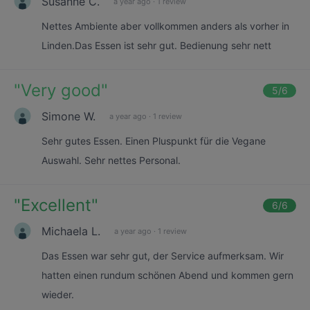
Susanne C.
a year ago
·
1 review
Nettes Ambiente aber vollkommen anders als vorher in
Linden.Das Essen ist sehr gut. Bedienung sehr nett
"
Very good
"
5
/6
Simone W.
a year ago
·
1 review
Sehr gutes Essen. Einen Pluspunkt für die Vegane
Auswahl. Sehr nettes Personal.
"
Excellent
"
6
/6
Michaela L.
a year ago
·
1 review
Das Essen war sehr gut, der Service aufmerksam. Wir
hatten einen rundum schönen Abend und kommen gern
wieder.