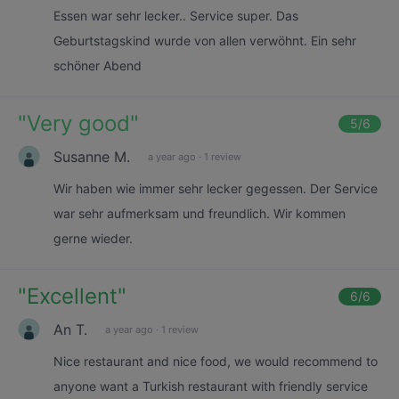
Essen war sehr lecker.. Service super. Das
Geburtstagskind wurde von allen verwöhnt. Ein sehr
schöner Abend
"
Very good
"
5
/6
Susanne M.
a year ago
·
1 review
Wir haben wie immer sehr lecker gegessen. Der Service
war sehr aufmerksam und freundlich. Wir kommen
gerne wieder.
"
Excellent
"
6
/6
An T.
a year ago
·
1 review
Nice restaurant and nice food, we would recommend to
anyone want a Turkish restaurant with friendly service