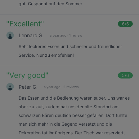
gut. Gespannt auf den Sommer
"
Excellent
"
6
/6
Lennard S.
a year ago
·
1 review
Sehr leckeres Essen und schneller und freundlicher
Service. Nur zu empfehlen!
"
Very good
"
5
/6
Peter G.
a year ago
·
2 reviews
Das Essen und die Bedienung waren super. Uns war es
aber zu laut, zudem hat uns der alte Standort am
schwarzen Bären deutlich besser gefallen. Dort fühlte
man sich mehr in die Gegend versetzt und die
Dekoration tat ihr übrigens. Der Tisch war reserviert,