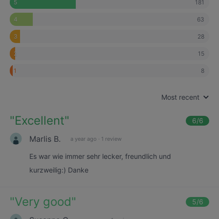
181
5
63
4
28
3
15
2
8
1
Most recent
"
Excellent
"
6
/6
Marlis B.
a year ago
·
1 review
Es war wie immer sehr lecker, freundlich und
kurzweilig:) Danke
"
Very good
"
5
/6