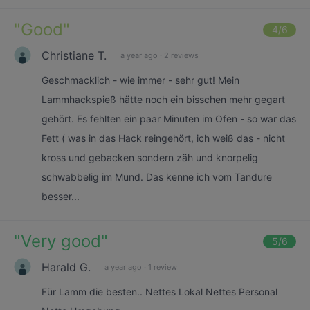
"
Good
"
4
/6
Christiane T.
a year ago
·
2 reviews
Geschmacklich - wie immer - sehr gut! Mein
Lammhackspieß hätte noch ein bisschen mehr gegart
gehört. Es fehlten ein paar Minuten im Ofen - so war das
Fett ( was in das Hack reingehört, ich weiß das - nicht
kross und gebacken sondern zäh und knorpelig
schwabbelig im Mund. Das kenne ich vom Tandure
besser...
"
Very good
"
5
/6
Harald G.
a year ago
·
1 review
Für Lamm die besten.. Nettes Lokal Nettes Personal