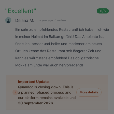
"
Excellent
"
6
/6
Diliana M.
a year ago
·
1 review
Ein sehr zu empfehlendes Restaurant! ich habe mich wie
in meiner Heimat im Balkan gefühlt! Das Ambiente ist,
finde ich, besser und heller und moderner am neuen
Ort. Ich kenne das Restaurant seit längerer Zeit und
kann es wärmstens empfehlen! Das obligatorische
Mokka am Ende war auch hervorragend!
Important Update:
Quandoo is closing down. This is
i
a planned, phased process and
More details
our platform remains available until
30 September 2026
.