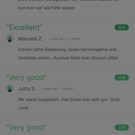
kommen auf alle Fälle wieder.
"
Excellent
"
6
/6
Manuela Z.
a year ago
·
1 review
Extrem nette Bedienung, Essen hervorragend und
Ambiente schön…Rundum blieb kein Wunsch offen
"
Very good
"
5
/6
Jutta S.
a year ago
·
1 review
Wir waren begeistert. Das Essen war sehr gut. Gruß
Jutta
"
Very good
"
5
/6