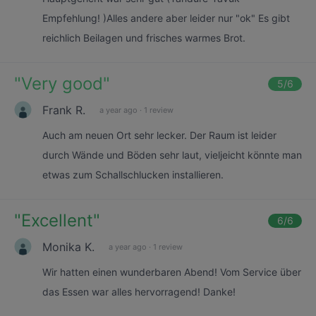
Empfehlung! )Alles andere aber leider nur "ok" Es gibt
reichlich Beilagen und frisches warmes Brot.
"
Very good
"
5
/6
Frank R.
a year ago
·
1 review
Auch am neuen Ort sehr lecker. Der Raum ist leider
durch Wände und Böden sehr laut, vieljeicht könnte man
etwas zum Schallschlucken installieren.
"
Excellent
"
6
/6
Monika K.
a year ago
·
1 review
Wir hatten einen wunderbaren Abend! Vom Service über
das Essen war alles hervorragend! Danke!