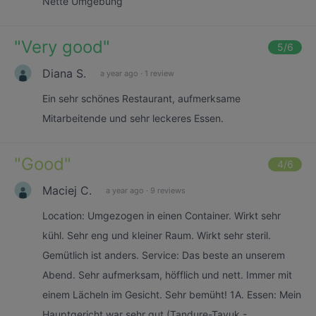
Nette Umgebung
"
Very good
"
5
/6
Diana S.
a year ago
·
1 review
Ein sehr schönes Restaurant, aufmerksame
Mitarbeitende und sehr leckeres Essen.
"
Good
"
4
/6
Maciej C.
a year ago
·
9 reviews
Location: Umgezogen in einen Container. Wirkt sehr
kühl. Sehr eng und kleiner Raum. Wirkt sehr steril.
Gemütlich ist anders. Service: Das beste an unserem
Abend. Sehr aufmerksam, höfflich und nett. Immer mit
einem Lächeln im Gesicht. Sehr bemüht! 1A. Essen: Mein
Hauptgericht war sehr gut (Tandure-Tavuk -