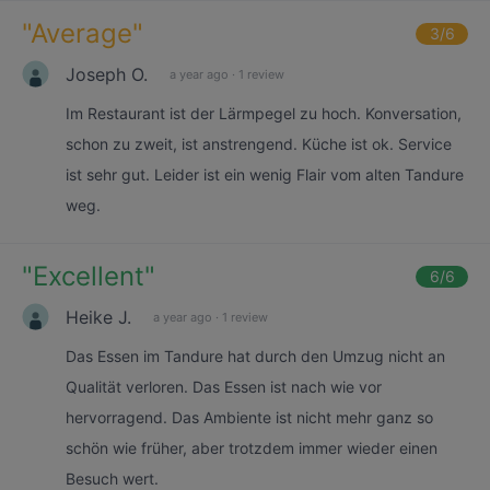
"
Average
"
3
/6
Joseph O.
a year ago
·
1 review
Im Restaurant ist der Lärmpegel zu hoch. Konversation,
schon zu zweit, ist anstrengend. Küche ist ok. Service
ist sehr gut. Leider ist ein wenig Flair vom alten Tandure
weg.
"
Excellent
"
6
/6
Heike J.
a year ago
·
1 review
Das Essen im Tandure hat durch den Umzug nicht an
Qualität verloren. Das Essen ist nach wie vor
hervorragend. Das Ambiente ist nicht mehr ganz so
schön wie früher, aber trotzdem immer wieder einen
Besuch wert.