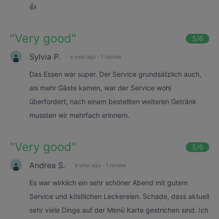
👍
"
Very good
"
5
/6
Sylvia P.
a year ago
·
1 review
Das Essen war super. Der Service grundsätzlich auch,
als mehr Gäste kamen, war der Service wohl
überfordert, nach einem bestellten weiteren Getränk
mussten wir mehrfach erinnern.
"
Very good
"
5
/6
Andrea S.
a year ago
·
1 review
Es war wirklich ein sehr schöner Abend mit gutem
Service und köstlichen Leckereien. Schade, dass aktuell
sehr viele Dinge auf der Menü Karte gestrichen sind. Ich