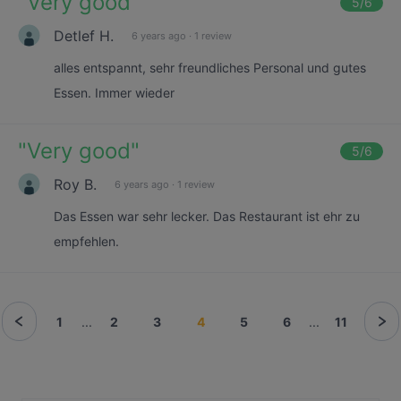
"
Very good
"
5
/6
Detlef H.
6 years ago
·
1 review
alles entspannt, sehr freundliches Personal und gutes
Essen. Immer wieder
"
Very good
"
5
/6
Roy B.
6 years ago
·
1 review
Das Essen war sehr lecker. Das Restaurant ist ehr zu
empfehlen.
1
...
2
3
4
5
6
...
11