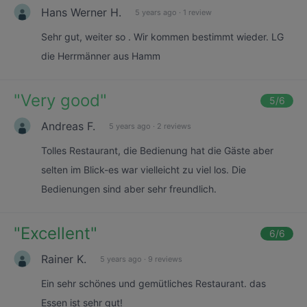
Hans Werner H.
5 years ago
·
1 review
Sehr gut, weiter so . Wir kommen bestimmt wieder. LG
die Herrmänner aus Hamm
"
Very good
"
5
/6
Andreas F.
5 years ago
·
2 reviews
Tolles Restaurant, die Bedienung hat die Gäste aber
selten im Blick-es war vielleicht zu viel los. Die
Bedienungen sind aber sehr freundlich.
"
Excellent
"
6
/6
Rainer K.
5 years ago
·
9 reviews
Ein sehr schönes und gemütliches Restaurant. das
Essen ist sehr gut!