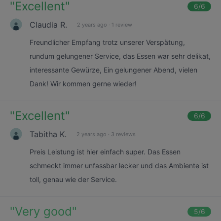
"
Excellent
"
6
/6
Claudia R.
2 years ago
·
1 review
Freundlicher Empfang trotz unserer Verspätung,
rundum gelungener Service, das Essen war sehr delikat,
interessante Gewürze, Ein gelungener Abend, vielen
Dank! Wir kommen gerne wieder!
"
Excellent
"
6
/6
Tabitha K.
2 years ago
·
3 reviews
Preis Leistung ist hier einfach super. Das Essen
schmeckt immer unfassbar lecker und das Ambiente ist
toll, genau wie der Service.
"
Very good
"
5
/6