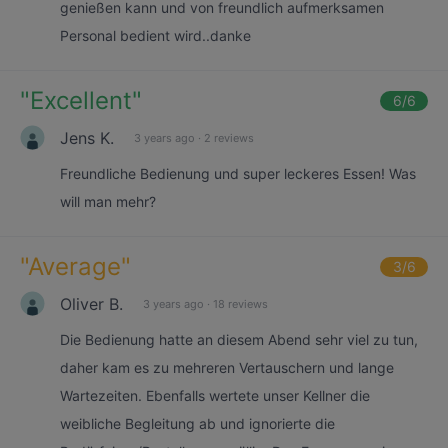
genießen kann und von freundlich aufmerksamen
Personal bedient wird..danke
"
Excellent
"
6
/6
Jens K.
3 years ago
·
2 reviews
Freundliche Bedienung und super leckeres Essen! Was
will man mehr?
"
Average
"
3
/6
Oliver B.
3 years ago
·
18 reviews
Die Bedienung hatte an diesem Abend sehr viel zu tun,
daher kam es zu mehreren Vertauschern und lange
Wartezeiten. Ebenfalls wertete unser Kellner die
weibliche Begleitung ab und ignorierte die