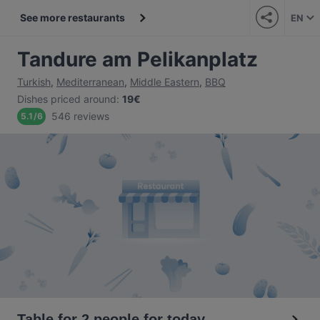
See more restaurants
EN
Tandure am Pelikanplatz
Turkish
,
Mediterranean
,
Middle Eastern
,
BBQ
Dishes priced around
:
19€
546 reviews
5.1
/
6
Table for 2 people for today