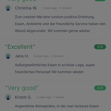
Christina W.
3 years ago
·
5 reviews
Zum zweiten Mal eine rundum positive Erfahrung.
Essen, Ambiente und der freundliche Service haben den
Abend abgerundet. Wir kommen gerne wieder.
"
Excellent
"
6
/6
Jens H.
3 years ago
·
3 reviews
Außergewöhnliches Essen in schöner Lage, super
freundliches Personal! Wir kommen wieder.
"
Very good
"
5
/6
Kirstin S.
3 years ago
·
1 review
Angenehme Atmosphäre, in der man leckeres Essen