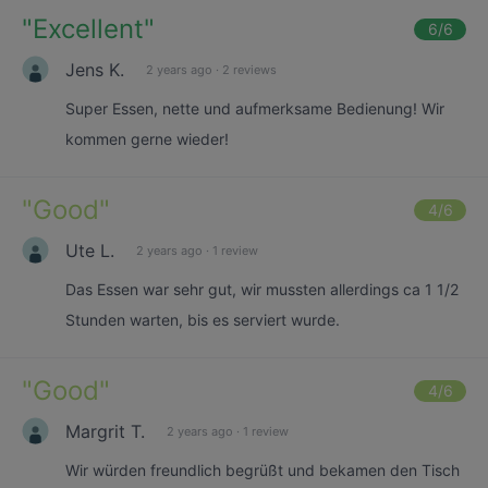
"
Excellent
"
6
/6
Jens K.
2 years ago
·
2 reviews
Super Essen, nette und aufmerksame Bedienung! Wir
kommen gerne wieder!
"
Good
"
4
/6
Ute L.
2 years ago
·
1 review
Das Essen war sehr gut, wir mussten allerdings ca 1 1/2
Stunden warten, bis es serviert wurde.
"
Good
"
4
/6
Margrit T.
2 years ago
·
1 review
Wir würden freundlich begrüßt und bekamen den Tisch