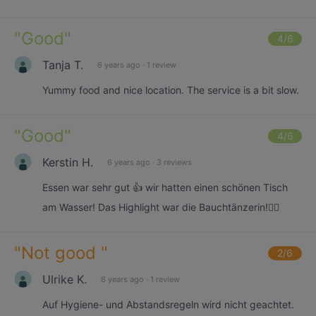
"
Good
"
4
/6
Tanja T.
6 years ago
·
1 review
Yummy food and nice location. The service is a bit slow.
"
Good
"
4
/6
Kerstin H.
6 years ago
·
3 reviews
Essen war sehr gut 👍 wir hatten einen schönen Tisch
am Wasser! Das Highlight war die Bauchtänzerin!🙋‍♀️
"
Not good
"
2
/6
Ulrike K.
6 years ago
·
1 review
Auf Hygiene- und Abstandsregeln wird nicht geachtet.