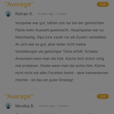
"
Average
"
3
/6
Ridvan K.
6 years ago
·
1 review
Vorspeise war gut, hätten uns nur bei der gemischten
Platte mehr Auswahl gewünscht. Hauptspeise war zu
fleischlastig. Dips bzw zaziki nur als Zusatz verstellbar.
An sich war es gut, aber leider nicht meine
Vorstellungen als gebürtiger Türke erfüllt. Schade.
Ansonsten kann man die türk. Küche dort schon ruhig
mal probieren. Grade wenn man die echte türk. Küche
nicht nicht mit allen Facetten kennt - aber kennenlernen
möchte - ist das ein guter Einstieg!
"
Average
"
3
/6
Monika B.
6 years ago
·
1 review