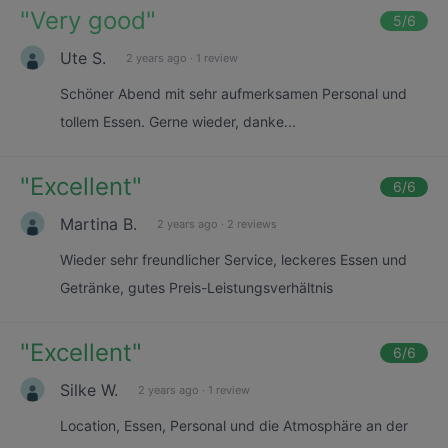
"
Very good
"
5
/6
Ute S.
2 years ago
·
1 review
Schöner Abend mit sehr aufmerksamen Personal und
tollem Essen. Gerne wieder, danke...
"
Excellent
"
6
/6
Martina B.
2 years ago
·
2 reviews
Wieder sehr freundlicher Service, leckeres Essen und
Getränke, gutes Preis-Leistungsverhältnis
"
Excellent
"
6
/6
Silke W.
2 years ago
·
1 review
Location, Essen, Personal und die Atmosphäre an der