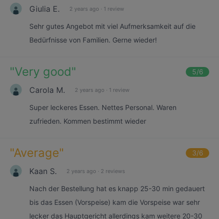
Giulia E.
2 years ago
·
1 review
Sehr gutes Angebot mit viel Aufmerksamkeit auf die
Bedürfnisse von Familien. Gerne wieder!
"
Very good
"
5
/6
Carola M.
2 years ago
·
1 review
Super leckeres Essen. Nettes Personal. Waren
zufrieden. Kommen bestimmt wieder
"
Average
"
3
/6
Kaan S.
2 years ago
·
2 reviews
Nach der Bestellung hat es knapp 25-30 min gedauert
bis das Essen (Vorspeise) kam die Vorspeise war sehr
lecker das Hauptgericht allerdings kam weitere 20-30