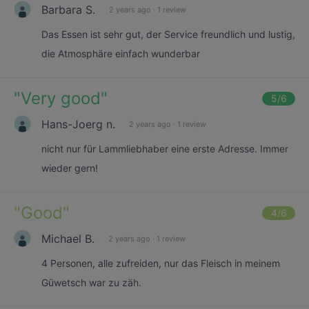
Barbara S.
2 years ago
·
1 review
Das Essen ist sehr gut, der Service freundlich und lustig,
die Atmosphäre einfach wunderbar
"
Very good
"
5
/6
Hans-Joerg n.
2 years ago
·
1 review
nicht nur für Lammliebhaber eine erste Adresse. Immer
wieder gern!
"
Good
"
4
/6
Michael B.
2 years ago
·
1 review
4 Personen, alle zufreiden, nur das Fleisch in meinem
Güwetsch war zu zäh.