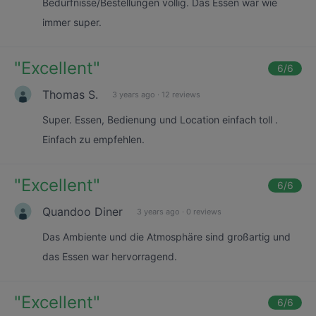
Bedürfnisse/Bestellungen völlig. Das Essen war wie
immer super.
"
Excellent
"
6
/6
Thomas S.
3 years ago
·
12 reviews
Super. Essen, Bedienung und Location einfach toll .
Einfach zu empfehlen.
"
Excellent
"
6
/6
Quandoo Diner
3 years ago
·
0 reviews
Das Ambiente und die Atmosphäre sind großartig und
das Essen war hervorragend.
"
Excellent
"
6
/6