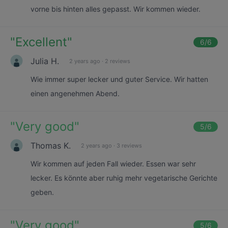
vorne bis hinten alles gepasst. Wir kommen wieder.
"
Excellent
"
6
/6
Julia H.
2 years ago
·
2 reviews
Wie immer super lecker und guter Service. Wir hatten
einen angenehmen Abend.
"
Very good
"
5
/6
Thomas K.
2 years ago
·
3 reviews
Wir kommen auf jeden Fall wieder. Essen war sehr
lecker. Es könnte aber ruhig mehr vegetarische Gerichte
geben.
"
Very good
"
5
/6