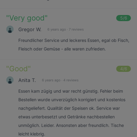
"
Very good
"
5
/6
Gregor W.
6 years ago
·
7 reviews
Freundlicher Service und leckeres Essen, egal ob Fisch,
Fleisch oder Gemüse - alle waren zufrieden.
"
Good
"
4
/6
Anita T.
6 years ago
·
4 reviews
Essen kam zügig und war recht günstig. Fehler beim
Bestellen wurde unverzüglich korrigiert und kostenlos
nachgeliefert. Qualität der Speisen ok. Service war
etwas unterbesetzt und Getränke nachbestellen
unmöglich. Leider. Ansonsten aber freundlich. Tische
leicht klebrig.