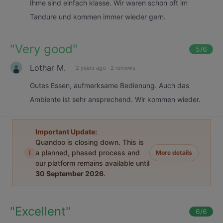
Ihme sind einfach klasse. Wir waren schon oft im
Tandure und kommen immer wieder gern.
"
Very good
"
5
/6
Lothar M.
2 years ago
·
2 reviews
Gutes Essen, aufmerksame Bedienung. Auch das
Ambiente ist sehr ansprechend. Wir kommen wieder.
Important Update:
Quandoo is closing down. This is
i
a planned, phased process and
More details
our platform remains available until
30 September 2026
.
"
Excellent
"
6
/6