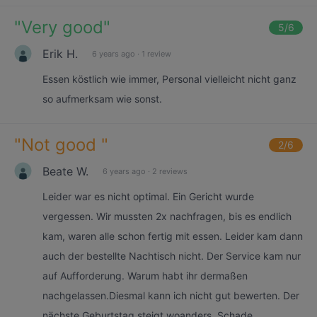
"
Very good
"
5
/6
Erik H.
6 years ago
·
1 review
Essen köstlich wie immer, Personal vielleicht nicht ganz
so aufmerksam wie sonst.
"
Not good
"
2
/6
Beate W.
6 years ago
·
2 reviews
Leider war es nicht optimal. Ein Gericht wurde
vergessen. Wir mussten 2x nachfragen, bis es endlich
kam, waren alle schon fertig mit essen. Leider kam dann
auch der bestellte Nachtisch nicht. Der Service kam nur
auf Aufforderung. Warum habt ihr dermaßen
nachgelassen.Diesmal kann ich nicht gut bewerten. Der
nächste Geburtstag steigt woanders. Schade