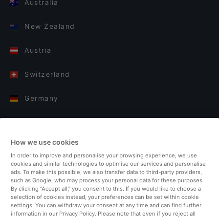
Australia
New Zealand
Austria
Switzerland
Germany
Italy
How we use cookies
Finland
In order to improve and personalise your browsing experience, we use
cookies and similar technologies to optimise our services and personalise
United Kingdom
ads. To make this possible, we also transfer data to third-party providers,
such as Google, who may process your personal data for these purposes.
By clicking “Accept all,” you consent to this. If you would like to choose a
Turkey
selection of cookies instead, your preferences can be set within cookie
settings. You can withdraw your consent at any time and can find further
information in our Privacy Policy. Please note that even if you reject all
Netherlands