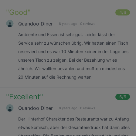
"
Good
"
4
/6
Quandoo Diner
8 years ago
·
0 reviews
Ambiente und Essen ist sehr gut. Leider lässt der
Service sehr zu wünschen übrig. Wir hatten einen Tisch
reserviert und es war 10 Minuten keiner in der Lage uns
unseren Tisch zu zeigen. Bei der Bezahlung wr es
ähnlich. Wir wollten bezahlen und mußten mindestens
20 Minuten auf die Rechnung warten.
"
Excellent
"
6
/6
Quandoo Diner
8 years ago
·
0 reviews
Der Hinterhof Charakter des Restaurants war zu Anfang
etwas komisch, aber der Gesamteindruck hat dann alles
übertroffen. Die Bedienung war sehr freundlich und das