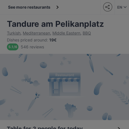
See more restaurants
EN
Tandure am Pelikanplatz
Turkish
,
Mediterranean
,
Middle Eastern
,
BBQ
Dishes priced around
:
19€
546 reviews
5.1
/
6
Table for 2 people for today