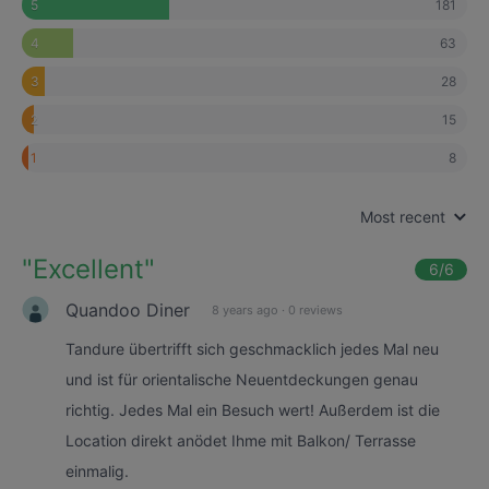
181
5
63
4
28
3
15
2
8
1
Most recent
"
Excellent
"
6
/6
Quandoo Diner
8 years ago
·
0 reviews
Tandure übertrifft sich geschmacklich jedes Mal neu
und ist für orientalische Neuentdeckungen genau
richtig. Jedes Mal ein Besuch wert! Außerdem ist die
Location direkt anödet Ihme mit Balkon/ Terrasse
einmalig.