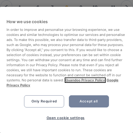
1
...
6
7
8
9
10
...
11
How we use cookies
In order to improve and personalise your browsing experience, we use
cookies and similar technologies to optimise our services and personalise
ads. To make this possible, we also transfer data to third-party providers,
Similar restaurants
such as Google, who may process your personal data for these purposes.
By clicking “Accept all,” you consent to this. If you would like to choose a
Hdmona Bar Restaurant
selection of cookies instead, your preferences can be set within cookie
Sindo
Nearby restaurants
settings. You can withdraw your consent at any time and can find further
information in our Privacy Policy. Please note that even if you reject all
Restaurant Va Bene
Kale Restaurant
cookies, we still have important cookies to run. These cookies are
Esty's Taste
necessary for the website to function and cannot be switched off in our
Rembetiko
Nearby points of interest
systems. No personal data is saved.
Quandoo Privacy Policy
Google
KAZUMI Sushi Manufaktur
Privacy Policy
U-Bahn Stephansplatz, Hamburg
Siros Pizza
Vergolderei Andreas Rüsch, Hamburg
Restaurant attributes
Enrico Leone
Only Required
Accept all
Japanischer Landschaftsgarten, Hamburg
Nuovo Restaurant
Family-friendly Restaurants in Hannover
U-Bahn Gänsemarkt, Hamburg
Kumkapi
Cosy Restaurants in Hannover
Book Now
Büsch-Denkmal, Hamburg
Open cookie settings
6 Sinne Hannover Restaurant
Restaurants For Groups in Hannover
LEGAL
Restaurants Open on Sunday in Hannover