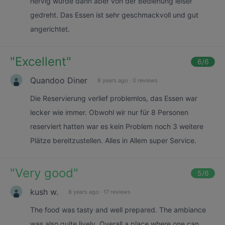
nervig wurde dann aber von der Bedienung leiser
gedreht. Das Essen ist sehr geschmackvoll und gut
angerichtet.
"
Excellent
"
6
/6
Quandoo Diner
8 years ago
·
0 reviews
Die Reservierung verlief problemlos, das Essen war
lecker wie immer. Obwohl wir nur für 8 Personen
reserviert hatten war es kein Problem noch 3 weitere
Plätze bereitzustellen. Alles in Allem super Service.
"
Very good
"
5
/6
kush w.
8 years ago
·
17 reviews
The food was tasty and well prepared. The ambiance
was also quite lively. Overall a place where one can