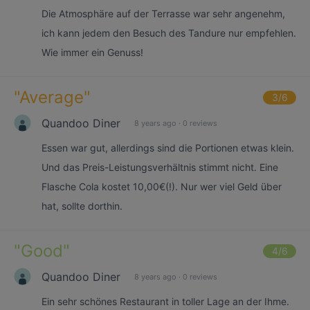
Die Atmosphäre auf der Terrasse war sehr angenehm,
ich kann jedem den Besuch des Tandure nur empfehlen.
Wie immer ein Genuss!
"
Average
"
3
/6
Quandoo Diner
8 years ago
·
0 reviews
Essen war gut, allerdings sind die Portionen etwas klein.
Und das Preis-Leistungsverhältnis stimmt nicht. Eine
Flasche Cola kostet 10,00€(!). Nur wer viel Geld über
hat, sollte dorthin.
"
Good
"
4
/6
Quandoo Diner
8 years ago
·
0 reviews
Ein sehr schönes Restaurant in toller Lage an der Ihme.