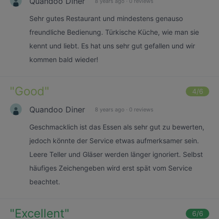
Quandoo Diner
8 years ago
·
0 reviews
Sehr gutes Restaurant und mindestens genauso
freundliche Bedienung. Türkische Küche, wie man sie
kennt und liebt. Es hat uns sehr gut gefallen und wir
kommen bald wieder!
"
Good
"
4
/6
Quandoo Diner
8 years ago
·
0 reviews
Geschmacklich ist das Essen als sehr gut zu bewerten,
jedoch könnte der Service etwas aufmerksamer sein.
Leere Teller und Gläser werden länger ignoriert. Selbst
häufiges Zeichengeben wird erst spät vom Service
beachtet.
"
Excellent
"
6
/6