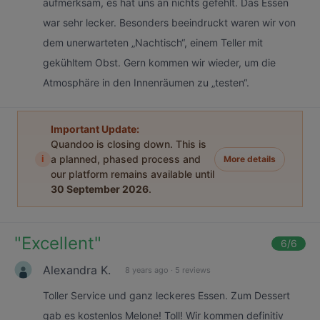
aufmerksam, es hat uns an nichts gefehlt. Das Essen
war sehr lecker. Besonders beeindruckt waren wir von
dem unerwarteten „Nachtisch“, einem Teller mit
gekühltem Obst. Gern kommen wir wieder, um die
Atmosphäre in den Innenräumen zu „testen“.
Important Update:
Quandoo is closing down. This is
i
a planned, phased process and
More details
our platform remains available until
30 September 2026
.
"
Excellent
"
6
/6
Alexandra K.
8 years ago
·
5 reviews
Toller Service und ganz leckeres Essen. Zum Dessert
gab es kostenlos Melone! Toll! Wir kommen definitiv