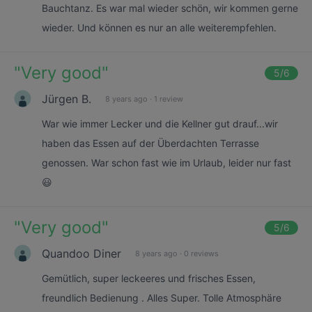
Bauchtanz. Es war mal wieder schön, wir kommen gerne
wieder. Und können es nur an alle weiterempfehlen.
"
Very good
"
5
/6
Jürgen B.
8 years ago
·
1 review
War wie immer Lecker und die Kellner gut drauf...wir
haben das Essen auf der Überdachten Terrasse
genossen. War schon fast wie im Urlaub, leider nur fast
😃
"
Very good
"
5
/6
Quandoo Diner
8 years ago
·
0 reviews
Gemütlich, super leckeeres und frisches Essen,
freundlich Bedienung . Alles Super. Tolle Atmosphäre