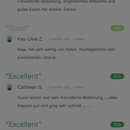
Freundliche Bedienung, angenehmes Ambiente und
gutes Essen her wieder. Danke
"
Good
"
4
/6
Kay-Uwe Z.
5 months ago
·
1 review
Naja, hat sehr wenig von Italien. Nudelgerichte sehr
preisintensiv. Gracie
"
Excellent
"
6
/6
Cathleen G.
5 months ago
·
1 review
Super lecker und sehr freundliche Bedienung.....alles
klappte gut und ging sehr schnell........
"
Excellent
"
6
/6