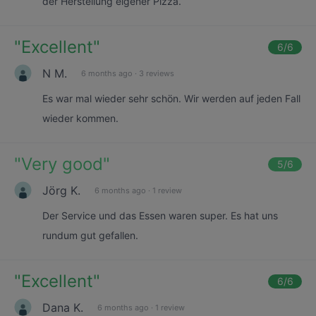
der Herstellung eigener Pizza.
"
Excellent
"
6
/6
N M.
6 months ago
·
3 reviews
Es war mal wieder sehr schön. Wir werden auf jeden Fall
wieder kommen.
"
Very good
"
5
/6
Jörg K.
6 months ago
·
1 review
Der Service und das Essen waren super. Es hat uns
rundum gut gefallen.
"
Excellent
"
6
/6
Dana K.
6 months ago
·
1 review