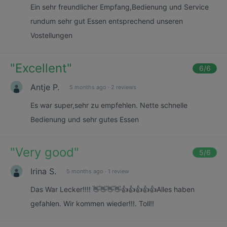
Ein sehr freundlicher Empfang,Bedienung und Service
rundum sehr gut Essen entsprechend unseren
Vostellungen
"
Excellent
"
6
/6
Antje P.
5 months ago
·
2 reviews
Es war super,sehr zu empfehlen. Nette schnelle
Bedienung und sehr gutes Essen
"
Very good
"
5
/6
Irina S.
5 months ago
·
1 review
Das War Lecker!!!! 👋👋👋👋👍👍👍👍👍Alles haben
gefahlen. Wir kommen wieder!!!. Toll!!