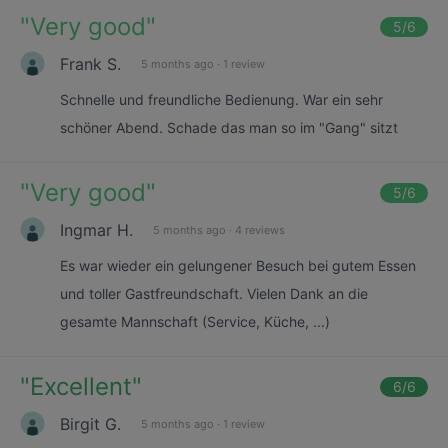
"
Very good
"
5
/6
Frank S.
5 months ago
·
1 review
Schnelle und freundliche Bedienung. War ein sehr
schöner Abend. Schade das man so im "Gang" sitzt
"
Very good
"
5
/6
Ingmar H.
5 months ago
·
4 reviews
Es war wieder ein gelungener Besuch bei gutem Essen
und toller Gastfreundschaft. Vielen Dank an die
gesamte Mannschaft (Service, Küche, ...)
"
Excellent
"
6
/6
Birgit G.
5 months ago
·
1 review