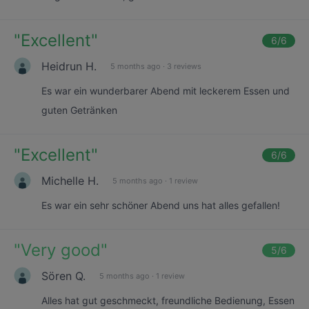
"
Excellent
"
6
/6
Heidrun H.
5 months ago
·
3 reviews
Es war ein wunderbarer Abend mit leckerem Essen und
guten Getränken
"
Excellent
"
6
/6
Michelle H.
5 months ago
·
1 review
Es war ein sehr schöner Abend uns hat alles gefallen!
"
Very good
"
5
/6
Sören Q.
5 months ago
·
1 review
Alles hat gut geschmeckt, freundliche Bedienung, Essen