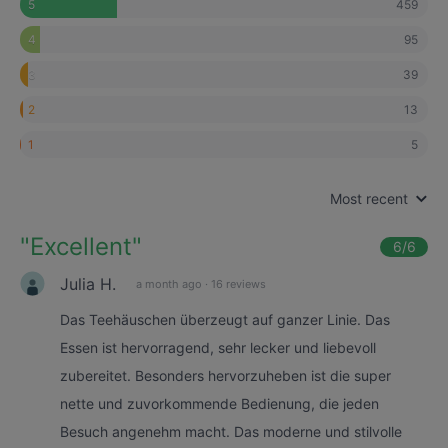
459
5
95
4
39
3
13
2
5
1
Most recent
"
Excellent
"
6
/6
Julia H.
a month ago
·
16 reviews
Das Teehäuschen überzeugt auf ganzer Linie. Das
Essen ist hervorragend, sehr lecker und liebevoll
zubereitet. Besonders hervorzuheben ist die super
nette und zuvorkommende Bedienung, die jeden
Besuch angenehm macht. Das moderne und stilvolle