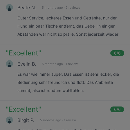
Beate N.
5 months ago
·
2 reviews
Guter Service, leckeres Essen und Getränke, nur der
Hund ein paar Tische entfernt, das Gebell in einigen
Abständen war nicht so pralle. Sonst jederzeit wieder
"
Excellent
"
6
/6
Evelin B.
5 months ago
·
1 review
Es war wie immer super. Das Essen ist sehr lecker, die
Bedienung sehr freundlich und flott. Das Ambiente
stimmt, also ist rundum wohlfühlen.
"
Excellent
"
6
/6
Birgit P.
5 months ago
·
1 review