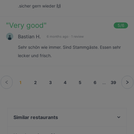
.sicher gern wieder 🙌
"
Very good
"
5
/6
Bastian H.
6 months ago
·
1 review
Sehr schön wie immer. Sind Stammgäste. Essen sehr
lecker und frisch.
1
2
3
4
5
6
...
39
Similar restaurants
Orod Grillrestaurant