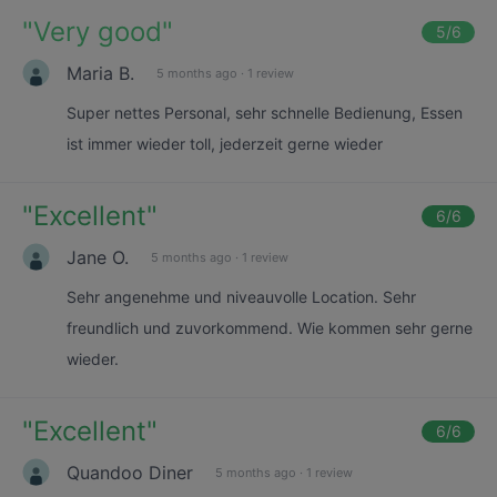
"
Very good
"
5
/6
Maria B.
5 months ago
·
1 review
Super nettes Personal, sehr schnelle Bedienung, Essen
ist immer wieder toll, jederzeit gerne wieder
"
Excellent
"
6
/6
Jane O.
5 months ago
·
1 review
Sehr angenehme und niveauvolle Location. Sehr
freundlich und zuvorkommend. Wie kommen sehr gerne
wieder.
"
Excellent
"
6
/6
Quandoo Diner
5 months ago
·
1 review