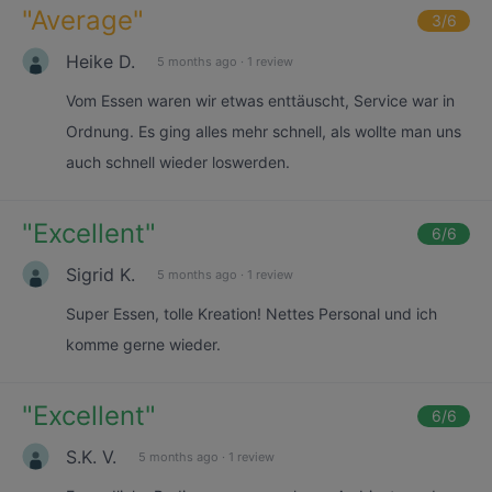
"
Average
"
3
/6
Heike D.
5 months ago
·
1 review
Vom Essen waren wir etwas enttäuscht, Service war in
Ordnung. Es ging alles mehr schnell, als wollte man uns
auch schnell wieder loswerden.
"
Excellent
"
6
/6
Sigrid K.
5 months ago
·
1 review
Super Essen, tolle Kreation! Nettes Personal und ich
komme gerne wieder.
"
Excellent
"
6
/6
S.K. V.
5 months ago
·
1 review