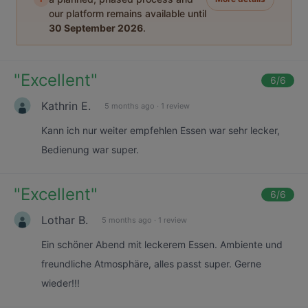
our platform remains available until
30 September 2026
.
"
Excellent
"
6
/6
Kathrin E.
5 months ago
·
1 review
Kann ich nur weiter empfehlen Essen war sehr lecker,
Bedienung war super.
"
Excellent
"
6
/6
Lothar B.
5 months ago
·
1 review
Ein schöner Abend mit leckerem Essen. Ambiente und
freundliche Atmosphäre, alles passt super. Gerne
wieder!!!