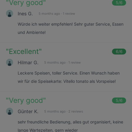
"
Very good
"
5
/6
Ines G.
5 months ago
·
1 review
Würde ich weiter empfehlen! Sehr guter Service, Essen
und Ambiente!
"
Excellent
"
6
/6
Hilmar G.
5 months ago
·
1 review
Leckere Speisen, toller Service. Einen Wunsch haben
wir für die Speisekarte: Vitello tonato als Vorspeise!
"
Very good
"
5
/6
Günter K.
5 months ago
·
2 reviews
sehr freundliche Bedienung, alles gut organisiert, keine
lange Wartezeiten, gern wieder