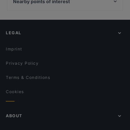
Athos Der Grieche
Nearby points of interest
Restaurant Goldstein
U-Bahn Steinweg, Cologne
U-Bahn Neumarkt, Cologne
U-Bahn Mauritiuskirche, Cologne
LEGAL
U-Bahn Rudolfplatz, Cologne
U-Bahn Poststraße, Cologne
Imprint
Privacy Policy
Terms & Conditions
Cookies
ABOUT