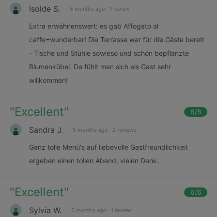
Isolde S.
5 months ago
·
1 review
Extra erwähnenswert: es gab Affogato al
caffe=wunderbar! Die Terrasse war für die Gäste bereit
- Tische und Stühle sowieso und schön bepflanzte
Blumenkübel. Da fühlt man sich als Gast sehr
willkommen!
"
Excellent
"
6
/6
Sandra J.
5 months ago
·
2 reviews
Ganz tolle Menü's auf liebevolle Gastfreundlichkeit
ergeben einen tollen Abend, vielen Dank.
"
Excellent
"
6
/6
Sylvia W.
5 months ago
·
1 review