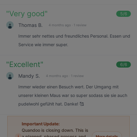
"
Very good
"
5
/6
Thomas B.
4 months ago
·
1 review
Immer sehr nettes und freundliches Personal. Essen und
Service wie immer super.
"
Excellent
"
6
/6
Mandy S.
4 months ago
·
1 review
Immer wieder einen Besuch wert. Der Umgang mit
unserer kleinen Maus war so super sodass sie sie auch
pudelwohl gefühlt hat. Danke! 🥰
Important Update:
Quandoo is closing down. This is
i
a planned, phased process and
More details