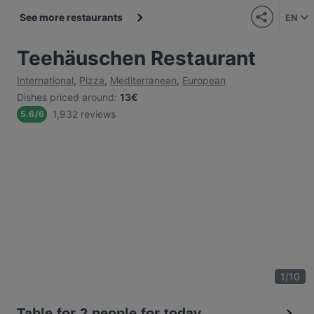
See more restaurants
EN
Teehäuschen Restaurant
International
,
Pizza
,
Mediterranean
,
European
Dishes priced around
:
13€
1,932 reviews
5.6
/
6
1
/
10
Table for 2 people for today