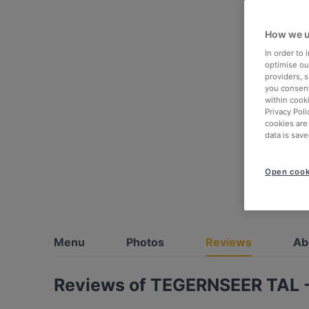
How we u
In order to
optimise our
providers, 
you consent
within cook
Privacy Poli
cookies are
data is save
Open cook
Menu
Photos
Reviews
Ab
Reviews of TEGERNSEER TAL 