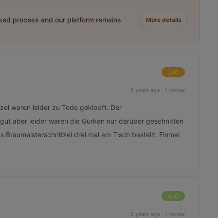
ased process and our platform remains
More details
3
/6
2 years ago
·
1 review
el waren leider zu Tode geklopft. Der
gut aber leider waren die Gurken nur darüber geschnitten
s Braumeisterschnitzel drei mal am Tisch bestellt. Einmal
4
/6
2 years ago
·
1 review