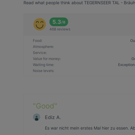
Read what people think about TEGERNSEER TAL - Bräuhaus
5.3
/
6
468 reviews
Food
:
Ou
Atmosphere
:
Service
:
Value for money
:
G
Waiting time
:
Exception
Noise levels
:
"
Good
"
Ediz A.
Es war nicht mein erstes Mal hier zu essen. Ab