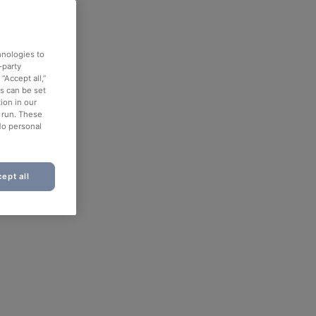
hnologies to
-party
“Accept all,”
es can be set
ion in our
o run. These
No personal
ept all