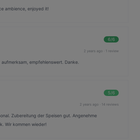
ce ambience, enjoyed it!
6
/6
2 years ago
·
1 review
nd aufmerksam, empfehlenswert. Danke.
5
/6
2 years ago
·
14 reviews
sonal. Zubereitung der Speisen gut. Angenehme
ok. Wir kommen wieder!