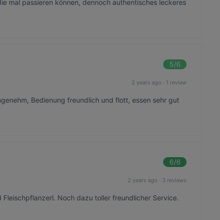
die mal passieren können, dennoch authentisches leckeres
5
/6
2 years ago
·
1 review
ngenehm, Bedienung freundlich und flott, essen sehr gut
6
/6
2 years ago
·
3 reviews
Fleischpflanzerl. Noch dazu toller freundlicher Service.