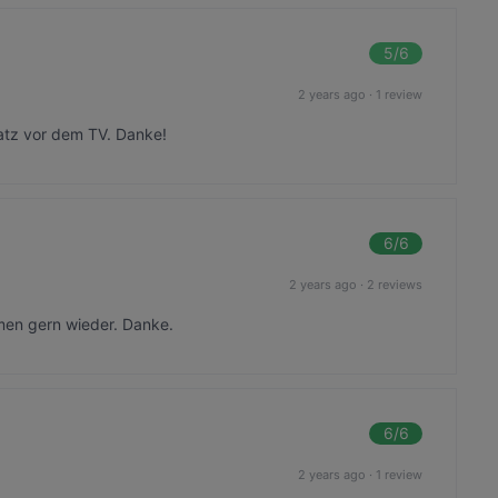
5
/6
2 years ago
·
1 review
Platz vor dem TV. Danke!
6
/6
2 years ago
·
2 reviews
men gern wieder. Danke.
6
/6
2 years ago
·
1 review