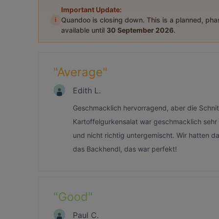
Important Update:
i
Quandoo is closing down. This is a planned, ph
available until
30 September 2026
.
"
Average
"
Edith L.
Geschmacklich hervorragend, aber die Schnitz
Kartoffelgurkensalat war geschmacklich sehr 
und nicht richtig untergemischt. Wir hatten da
das Backhendl, das war perfekt!
"
Good
"
Paul C.