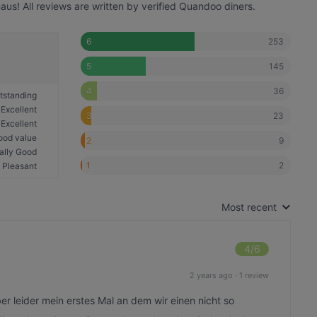
! All reviews are written by verified Quandoo diners.
253
6
145
5
36
4
tstanding
Excellent
23
3
Excellent
ood value
9
2
ally Good
2
1
Pleasant
Most recent
4
/6
2 years ago
·
1 review
er leider mein erstes Mal an dem wir einen nicht so