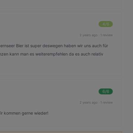
4
/6
2 years ago
·
1 review
ernseer Bier ist super deswegen haben wir uns auch für
zen kann man es weiterempfehlen da es auch relativ
6
/6
2 years ago
·
1 review
 Wir kommen gerne wieder!