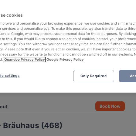
se cookies
 improve and personalise your browsing experience, we use cookies and similar tec
 services and personalise ads. To make this possible, we also transfer data to third
such as Google, who may process your personal data for these purposes. By clicking 
 to this. If you would like to choose a selection of cookies instead, your preferenc
ie settings. You can withdraw your consent at any time and can find further informat
cy. Please note that even if you reject all cookies, we still have important cookies t
 necessary for the website to function and cannot be switched off in our systems. 
d.
Quandoo Privacy Policy
Google Privacy Policy
ie settings
Only Required
Acc
See all 4 photos
out
Book Now
- Bräuhaus (468)