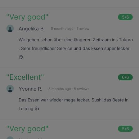
"
Very good
"
5
/6
Angelika B.
5 months ago
·
1 review
Wir gehen schon über eine längeren Zeitraum ins Tokoro
. Sehr freundlicher Service und das Essen super lecker
😋.
"
Excellent
"
6
/6
Yvonne R.
5 months ago
·
5 reviews
Das Essen war wieder mega lecker. Sushi das Beste in
Leipzig 👍
"
Very good
"
5
/6