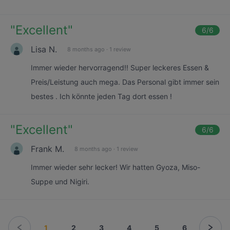
"
Excellent
"
6
/6
Lisa N.
8 months ago
·
1 review
Immer wieder hervorragend!! Super leckeres Essen &
Preis/Leistung auch mega. Das Personal gibt immer sein
bestes . Ich könnte jeden Tag dort essen !
"
Excellent
"
6
/6
Frank M.
8 months ago
·
1 review
Immer wieder sehr lecker! Wir hatten Gyoza, Miso-
Suppe und Nigiri.
1
2
3
4
5
6