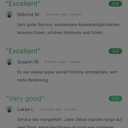
"
Excellent
"
6
/6
Sabrina M.
6 months ago
·
1 review
Sehr guter Service, wunderbare Auswahlmöglichkeiten,
leckeres Essen, schönes Ambiente und Drinks
"
Excellent
"
6
/6
Susann W.
6 months ago
·
1 review
Es war wieder super lecker! Schöne Atmosphäre, sehr
nette Bedienung
"
Very good
"
5
/6
Lukas L.
6 months ago
·
1 review
Service war mangelhaft. Leere Gläser standen lange auf
dem Tisch. Keine Nachfrage ob noch was zutrinken