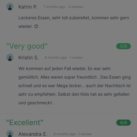
Katrin P.
7 months ago
·
3 reviews
Leckeres Essen, sehr toll zubereitet, kommen sehr gern
wieder. 😊
"
Very good
"
5
/6
Kristin S.
8 months ago
·
1 review
Wir kommen auf jeden Fall wieder. Es war sehr
gemütlich. Alles waren super freundlich . Das Essen ging
schnell und es war Mega lecker… auch der Nachtisch ist
sehr zu empfehlen. Selbst den Kids hat es sehr gefallen
und geschmeckt .
"
Excellent
"
6
/6
Alexandra E.
8 months ago
·
1 review