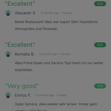
"
Excellent
"
6
/6
Alexandr S.
6 months ago
·
1 review
Beste Restaurant! Alles war super! Sehr freundliche
Atmosphäre und Personal.
"
Excellent
"
6
/6
Kornelia B.
6 months ago
·
1 review
Alles Prima.Essen und Service Top! Kann ich nur weiter
empfehlen.
"
Very good
"
5
/6
Enrico F.
6 months ago
·
1 review
Guter Service, alles wieder sehr lecker. Immer gern
wieder, vielen Dank.