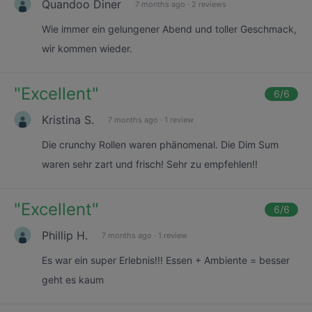
Quandoo Diner
7 months ago
·
2 reviews
Wie immer ein gelungener Abend und toller Geschmack,
wir kommen wieder.
"
Excellent
"
6
/6
Kristina S.
7 months ago
·
1 review
Die crunchy Rollen waren phänomenal. Die Dim Sum
waren sehr zart und frisch! Sehr zu empfehlen!!
"
Excellent
"
6
/6
Phillip H.
7 months ago
·
1 review
Es war ein super Erlebnis!!! Essen + Ambiente = besser
geht es kaum