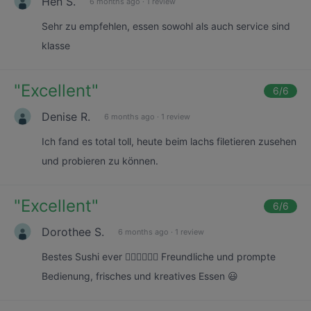
Hen S.
6 months ago
·
1 review
Sehr zu empfehlen, essen sowohl als auch service sind
klasse
"
Excellent
"
6
/6
Denise R.
6 months ago
·
1 review
Ich fand es total toll, heute beim lachs filetieren zusehen
und probieren zu können.
"
Excellent
"
6
/6
Dorothee S.
6 months ago
·
1 review
Bestes Sushi ever 👍🏻👍🏻👍🏻 Freundliche und prompte
Bedienung, frisches und kreatives Essen 😃