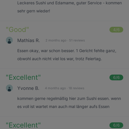
Leckeres Sushi und Edamame, guter Service - kommen
sehr gern wieder!
"
Good
"
4
/6
Mathias R.
2 months ago
·
51 reviews
Essen okay, war schon besser. 1 Gericht fehlte ganz,
obwohl auch nicht viel los war, trotz Feiertag.
"
Excellent
"
6
/6
Yvonne B.
4 months ago
·
18 reviews
kommen gerne regelmäßig hier zum Sushi essen. wenn
es voll ist wartet man auch mal länger aufs Essen
"
Excellent
"
6
/6