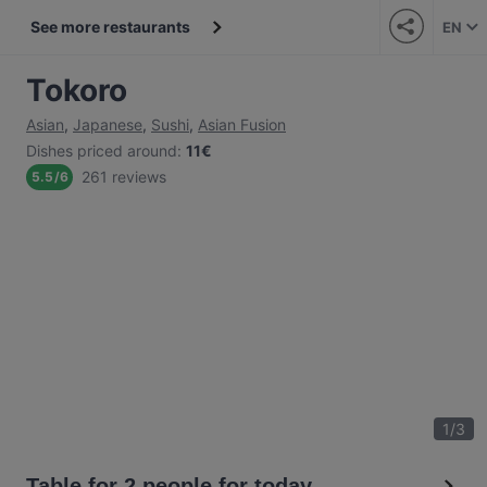
See more restaurants
EN
Tokoro
Asian
,
Japanese
,
Sushi
,
Asian Fusion
Dishes priced around
:
11€
261 reviews
5.5
/
6
1
/
3
Table for 2 people for today