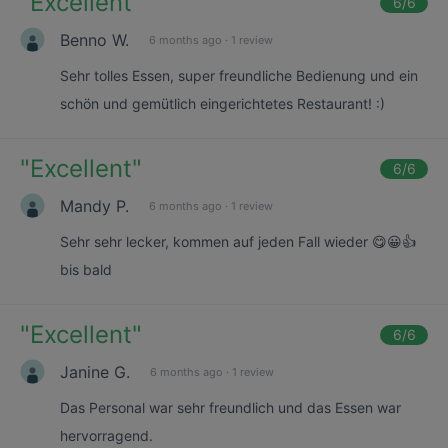
"
Excellent
"
6
/6
Benno W.
6 months ago
·
1 review
Sehr tolles Essen, super freundliche Bedienung und ein
schön und gemütlich eingerichtetes Restaurant! :)
"
Excellent
"
6
/6
Mandy P.
6 months ago
·
1 review
Sehr sehr lecker, kommen auf jeden Fall wieder 😋😀👍
bis bald
"
Excellent
"
6
/6
Janine G.
6 months ago
·
1 review
Das Personal war sehr freundlich und das Essen war
hervorragend.