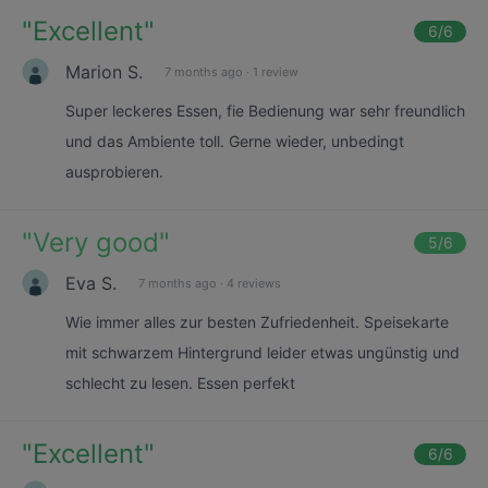
"
Excellent
"
6
/6
Marion S.
7 months ago
·
1 review
Super leckeres Essen, fie Bedienung war sehr freundlich
und das Ambiente toll. Gerne wieder, unbedingt
ausprobieren.
"
Very good
"
5
/6
Eva S.
7 months ago
·
4 reviews
Wie immer alles zur besten Zufriedenheit. Speisekarte
mit schwarzem Hintergrund leider etwas ungünstig und
schlecht zu lesen. Essen perfekt
"
Excellent
"
6
/6