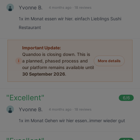
Yvonne B.
4 months ago
·
18 reviews
1x im Monat essen wir hier. einfach Lieblings Sushi
Restaurant
Important Update:
Quandoo is closing down. This is
i
a planned, phased process and
More details
our platform remains available until
30 September 2026
.
"
Excellent
"
6
/6
Yvonne B.
4 months ago
·
18 reviews
1x im Monat Gehen wir hier essen..immer wieder gut