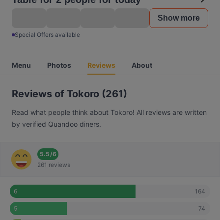
Show more
Special Offers available
Menu
Photos
Reviews
About
Reviews of Tokoro (261)
Read what people think about Tokoro! All reviews are written
by verified Quandoo diners.
5.5
/
6
261 reviews
164
6
74
5