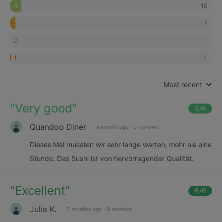
15
4
7
3
2
1
1
Most recent
"
Very good
"
5
/6
Quandoo Diner
a month ago
·
0 reviews
Dieses Mal mussten wir sehr lange warten, mehr als eine
Stunde. Das Sushi ist von hervorragender Qualität.
"
Excellent
"
6
/6
Julia K.
2 months ago
·
9 reviews