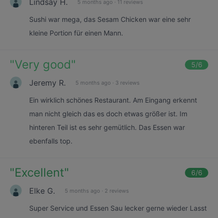
Lindsay H.
5 months ago
·
11 reviews
Sushi war mega, das Sesam Chicken war eine sehr
kleine Portion für einen Mann.
"
Very good
"
5
/6
Jeremy R.
5 months ago
·
3 reviews
Ein wirklich schönes Restaurant. Am Eingang erkennt
man nicht gleich das es doch etwas größer ist. Im
hinteren Teil ist es sehr gemütlich. Das Essen war
ebenfalls top.
"
Excellent
"
6
/6
Elke G.
5 months ago
·
2 reviews
Super Service und Essen Sau lecker gerne wieder Lasst