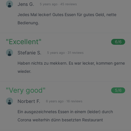
Jens G.
5 years ago
·
45 reviews
Jedes Mal lecker! Gutes Essen für gutes Geld, nette
Bedienung.
"
Excellent
"
6
/6
Stefanie S.
5 years ago
·
31 reviews
Haben nichts zu mekkern. Es war lecker, kommen gerne
wieder.
"
Very good
"
5
/6
Norbert F.
6 years ago
·
16 reviews
Ein ausgezeichnetes Essen in einem (leider) durch
Corona weiterhin dünn besetzten Restaurant