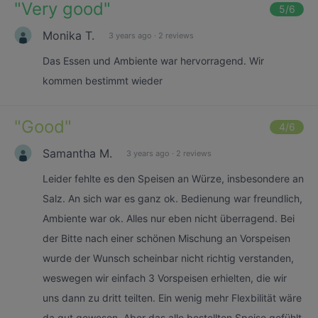
"
Very good
"
5
/6
Monika T.
3 years ago
·
2 reviews
Das Essen und Ambiente war hervorragend. Wir
kommen bestimmt wieder
"
Good
"
4
/6
Samantha M.
3 years ago
·
2 reviews
Leider fehlte es den Speisen an Würze, insbesondere an
Salz. An sich war es ganz ok. Bedienung war freundlich,
Ambiente war ok. Alles nur eben nicht überragend. Bei
der Bitte nach einer schönen Mischung an Vorspeisen
wurde der Wunsch scheinbar nicht richtig verstanden,
weswegen wir einfach 3 Vorspeisen erhielten, die wir
uns dann zu dritt teilten. Ein wenig mehr Flexbilität wäre
da gut gewesen. Aber das alle bestellten Speise gefühlt