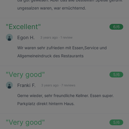
ungesalzen waren, war ernüchternd.
"
Excellent
"
6
/6
Egon H.
3 years ago
·
1 review
Wir waren sehr zufrieden mit Essen,Service und
Allgemeineindruck des Restaurants
"
Very good
"
5
/6
Franki F.
3 years ago
·
7 reviews
Gerne wieder, sehr freundliche Kellner. Essen super.
Parkplatz direkt hinterm Haus.
"
Very good
"
5
/6