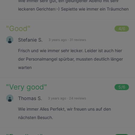
Wie immer sehr gut, ein gelungener Abend mit sehr
leckeren Gerichten:-) Sepiette wie immer ein Träumchen
"
Good
"
4
/6
Stefanie S.
3 years ago
·
31 reviews
Frisch und wie immer sehr lecker. Leider ist auch hier
der Personalmangel spürbar, mussten deutlich länger
warten
"
Very good
"
5
/6
Thomas S.
3 years ago
·
24 reviews
Wie immer Alles Perfekt, wir freuen uns auf den
nächsten Besuch.