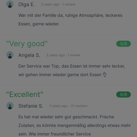
Olga E.
3 years ago
·
1 review
War mit der Familie da, ruhige Atmosphäre, leckeres
Essen, gerne wieder.
"
Very good
"
5
/6
Angela S.
3 years ago
·
1 review
Der Service war Top, das Essen ist immer sehr lecker,
wir gehen immer wieder gerne dort Essen 👌
"
Excellent
"
6
/6
Stefanie S.
3 years ago
·
31 reviews
Es hat mal wieder sehr gut geschmeckt. Frische
Zutaten, es könnte mengenmäßig allerdings etwas mehr
sein. Wie immer freundlicher Service