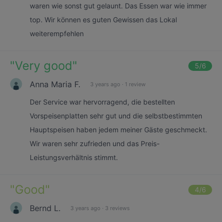
waren wie sonst gut gelaunt. Das Essen war wie immer
top. Wir können es guten Gewissen das Lokal
weiterempfehlen
"
Very good
"
5
/6
Anna Maria F.
3 years ago
·
1 review
Der Service war hervorragend, die bestellten
Vorspeisenplatten sehr gut und die selbstbestimmten
Hauptspeisen haben jedem meiner Gäste geschmeckt.
Wir waren sehr zufrieden und das Preis-
Leistungsverhältnis stimmt.
"
Good
"
4
/6
Bernd L.
3 years ago
·
3 reviews