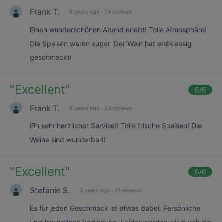
Frank T.
5 years ago
·
34 reviews
Einen wunderschönen Abend erlebt! Tolle Atmosphäre!
Die Speisen waren super! Der Wein hat erstklassig
geschmeckt!
"
Excellent
"
6
/6
Frank T.
5 years ago
·
34 reviews
Ein sehr herzlicher Service!! Tolle frische Speisen! Die
Weine sind wunderbar!!
"
Excellent
"
6
/6
Stefanie S.
5 years ago
·
31 reviews
Es für jeden Geschmack ist etwas dabei. Persönliche
und freundliche Bedienung. Leider werden wir durch die