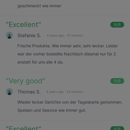
geschmeckt wie immer
"
Excellent
"
6
/6
Stefanie S.
4 years ago
·
31 reviews
Frische Produkte. Wie immer sehr, sehr lecker. Leider
war der vorher bestellte Nachtisch diesmal nur für 2
anstatt für uns alle 4 da.
"
Very good
"
5
/6
Thomas S.
4 years ago
·
24 reviews
Wieder lecker Gerichte von der Tageskarte genommen.
Speisen und Seevice wie immer gut.
"
Excellent
"
6
/6