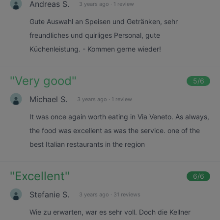
Andreas S.
3 years ago
·
1 review
Gute Auswahl an Speisen und Getränken, sehr
freundliches und quirliges Personal, gute
Küchenleistung. - Kommen gerne wieder!
"
Very good
"
5
/6
Michael S.
3 years ago
·
1 review
It was once again worth eating in Via Veneto. As always,
the food was excellent as was the service. one of the
best Italian restaurants in the region
"
Excellent
"
6
/6
Stefanie S.
3 years ago
·
31 reviews
Wie zu erwarten, war es sehr voll. Doch die Kellner