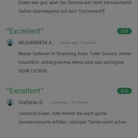
Essen war gut, aber der Service war nicht berauschend!
Saßen überwiegend auf dem Trockenen!👎
"
Excellent
"
6
/6
MUHARREM A.
3 years ago
·
3 reviews
Bester Italliener im Rheinsieg Kreis. Toller Service, immer
freundlich, umfangreiches Menü umd das wichtigste
SEHR LECKER.
"
Excellent
"
6
/6
Stefanie S.
3 years ago
·
31 reviews
Leckeres Essen, tolle Kellner die auch gerne
Sonderwünsche erfüllen, nächster Termin steht schon