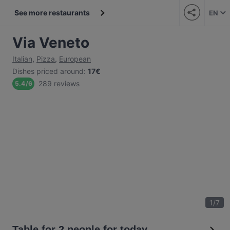
See more restaurants
EN
Via Veneto
Italian
,
Pizza
,
European
Dishes priced around
:
17€
289 reviews
5.4
/
6
1
/
7
Table for 2 people for today