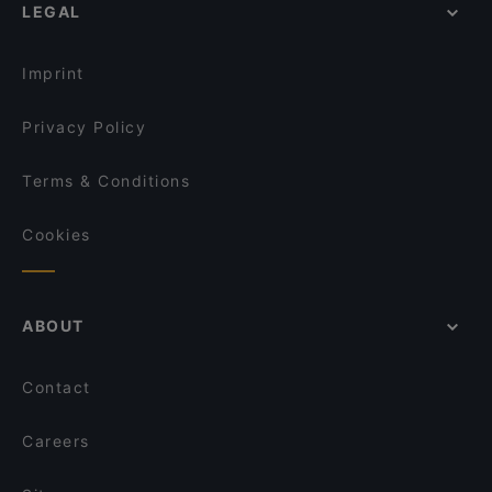
LEGAL
Dinner Options in Troisdorf
Dante Cafe Ristorante
Restaurants Serving Dessert in Troisdorf
Coco Mango
Imprint
Privacy Policy
Terms & Conditions
Cookies
ABOUT
Contact
Careers