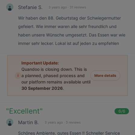
Stefanie S.
3 years ago
·
31 reviews
Wir haben den 88. Geburtstag der Schwiegermutter
gefeiert. Wie immer waren alle sehr freundlich und
haben unsere Wünsche umgesetzt. Das Essen war wie
immer sehr lecker. Lokal ist auf jeden zu empfehlen
Important Update:
Quandoo is closing down. This is
i
a planned, phased process and
More details
our platform remains available until
30 September 2026
.
"
Excellent
"
6
/6
Martin B.
3 years ago
·
3 reviews
Schönes Ambiente, gutes Essen !! Schneller Service