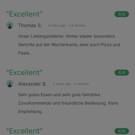
"
Excellent
"
6
/6
Thomas S.
4 years ago
·
24 reviews
Unser Lieblingsitaliener. Immer wieder besondere
Gerichte auf der Wochenkarte, aber auch Pizza und
Pasta.
"
Excellent
"
6
/6
Alexander B.
5 years ago
·
3 reviews
Sehr gutes Essen und sehr gute Getränke.
Zuvorkommende und freundliche Bedienung. Klare
Empfehlung.
"
Excellent
"
6
/6