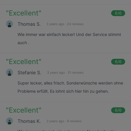
"
Excellent
"
6
/6
Thomas S.
3 years ago
·
24 reviews
Wie immer war einfach lecker! Und der Service stimmt
auch .
"
Excellent
"
6
/6
Stefanie S.
3 years ago
·
31 reviews
Super lecker, alles frisch. Sonderwünsche werden ohne
Probleme erfüllt. Es lohnt sich hier hin zu gehen.
"
Excellent
"
6
/6
Thomas K.
3 years ago
·
9 reviews