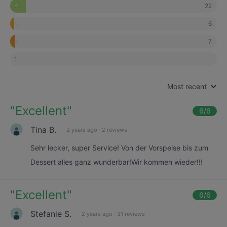
22
4
6
3
7
2
1
Most recent
"
Excellent
"
6
/6
Tina B.
2 years ago
·
2 reviews
Sehr lecker, super Service! Von der Vorspeise bis zum
Dessert alles ganz wunderbar!Wir kommen wieder!!!
"
Excellent
"
6
/6
Stefanie S.
2 years ago
·
31 reviews