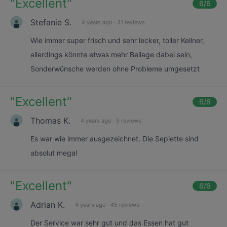
"
Excellent
"
6
/6
Stefanie S.
4 years ago
·
31 reviews
Wie immer super frisch und sehr lecker, toller Kellner,
allerdings könnte etwas mehr Beilage dabei sein,
Sonderwünsche werden ohne Probleme umgesetzt
"
Excellent
"
6
/6
Thomas K.
4 years ago
·
9 reviews
Es war wie immer ausgezeichnet. Die Sepiette sind
absolut mega!
"
Excellent
"
6
/6
Adrian K.
4 years ago
·
45 reviews
Der Service war sehr gut und das Essen hat gut