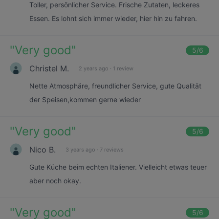
Toller, persönlicher Service. Frische Zutaten, leckeres
Essen. Es lohnt sich immer wieder, hier hin zu fahren.
"
Very good
"
5
/6
Christel M.
2 years ago
·
1 review
Nette Atmosphäre, freundlicher Service, gute Qualität
der Speisen,kommen gerne wieder
"
Very good
"
5
/6
Nico B.
3 years ago
·
7 reviews
Gute Küche beim echten Italiener. Vielleicht etwas teuer
aber noch okay.
"
Very good
"
5
/6