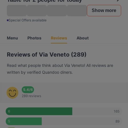
Show more
Special Offers available
Menu
Photos
Reviews
About
Reviews of Via Veneto (289)
Read what people think about Via Veneto! All reviews are
written by verified Quandoo diners.
5.4
/
6
289 reviews
165
6
89
5