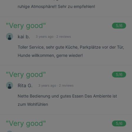
ruhige Atmosphäre!! Sehr zu empfehlen!
"
Very good
"
5
/6
kai b.
3 years ago
·
2 reviews
Toller Service, sehr gute Küche, Parkplätze vor der Tür,
Hunde willkommen, gerne wieder!
"
Very good
"
5
/6
Rita G.
3 years ago
·
2 reviews
Nette Bedienung und gutes Essen Das Ambiente ist
zum Wohlfühlen
"
Very good
"
5
/6