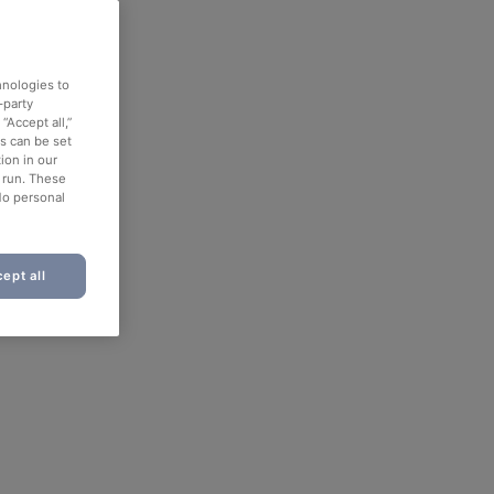
hnologies to
-party
“Accept all,”
es can be set
ion in our
o run. These
No personal
ept all