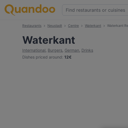
Restaurants
Neustadt
Centre
Waterkant
Waterkant R
Waterkant
International
,
Burgers
,
German
,
Drinks
Dishes priced around
:
12€