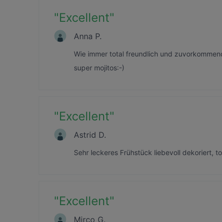
"
Excellent
"
Anna P.
Wie immer total freundlich und zuvorkommen
super mojitos:-)
"
Excellent
"
Astrid D.
Sehr leckeres Frühstück liebevoll dekoriert, t
"
Excellent
"
Mirco G.