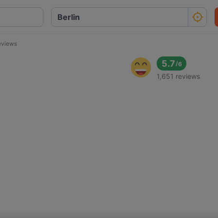
eviews
5.7
/
6
1,651 reviews