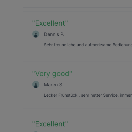
"
Excellent
"
Dennis P.
Sehr freundliche und aufmerksame Bedienun
"
Very good
"
Maren S.
Lecker Frühstück , sehr netter Service, imme
"
Excellent
"