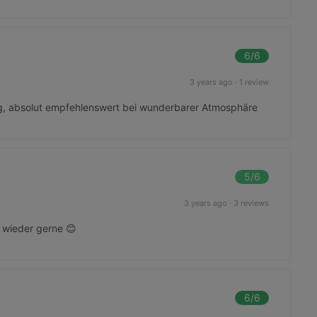
6
/6
3 years ago
·
1 review
g, absolut empfehlenswert bei wunderbarer Atmosphäre
5
/6
3 years ago
·
3 reviews
r wieder gerne 😊
6
/6