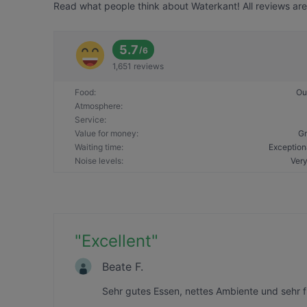
Read what people think about Waterkant! All reviews are
5.7
/
6
1,651 reviews
Food
:
Ou
Atmosphere
:
Service
:
Value for money
:
Gr
Waiting time
:
Exception
Noise levels
:
Very
"
Excellent
"
Beate F.
Sehr gutes Essen, nettes Ambiente und sehr f