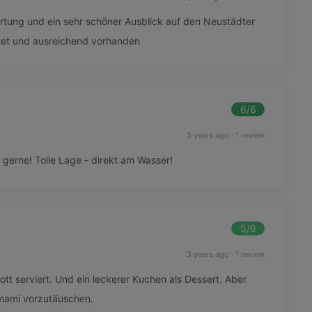
rtung und ein sehr schöner Ausblick auf den Neustädter
htet und ausreichend vorhanden
6
/6
3 years ago
·
1 review
gerne! Tolle Lage - direkt am Wasser!
5
/6
3 years ago
·
1 review
lott serviert. Und ein leckerer Kuchen als Dessert. Aber
Umami vorzutäuschen.