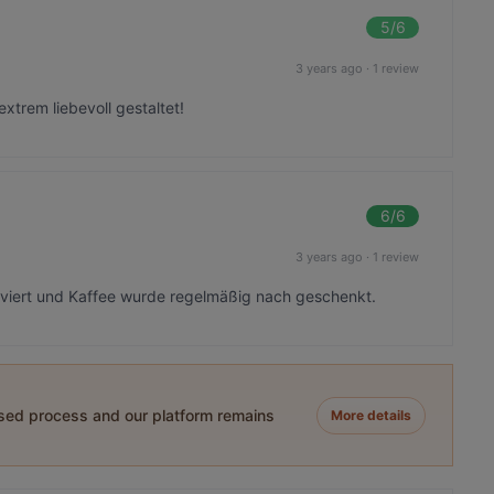
5
/6
3 years ago
·
1 review
extrem liebevoll gestaltet!
6
/6
3 years ago
·
1 review
erviert und Kaffee wurde regelmäßig nach geschenkt.
ased process and our platform remains
More details