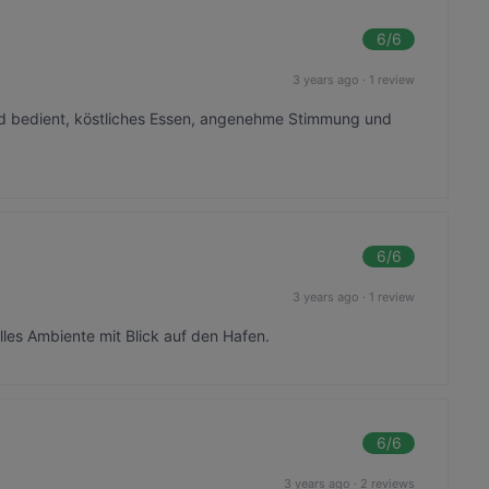
6
/6
3 years ago
·
1 review
d bedient, köstliches Essen, angenehme Stimmung und
6
/6
3 years ago
·
1 review
olles Ambiente mit Blick auf den Hafen.
6
/6
3 years ago
·
2 reviews