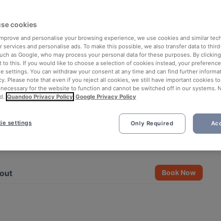
se cookies
 improve and personalise your browsing experience, we use cookies and similar tec
 services and personalise ads. To make this possible, we also transfer data to third
such as Google, who may process your personal data for these purposes. By clicking 
 to this. If you would like to choose a selection of cookies instead, your preferenc
ie settings. You can withdraw your consent at any time and can find further informat
cy. Please note that even if you reject all cookies, we still have important cookies t
 necessary for the website to function and cannot be switched off in our systems. 
d.
Quandoo Privacy Policy
Google Privacy Policy
ie settings
Only Required
Acc
See all 10 photos
out
Book Now