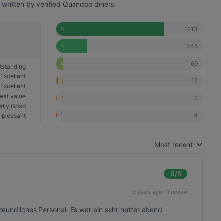
 written by verified Quandoo diners.
1213
6
346
5
69
4
tstanding
Excellent
17
3
Excellent
eat value
2
2
ally Good
4
1
 pleasant
Most recent
6
/6
3 years ago
·
1 review
reundliches Personal. Es war ein sehr netter abend