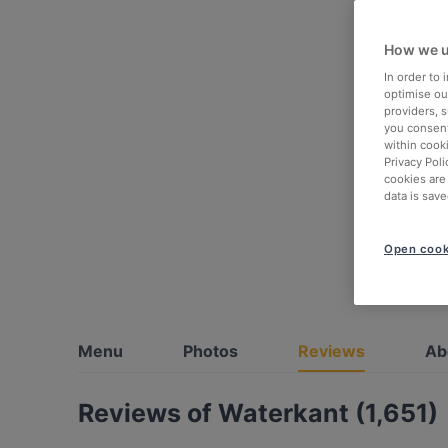
How we u
In order to
optimise our
providers, 
you consent
within cook
Privacy Poli
cookies are
data is save
Open cook
Menu
Photos
Reviews
Ab
Reviews of Waterkant (1,651)