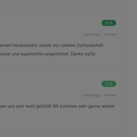
6
/6
3 years ago
·
1 review
nem Fensterplatz wurde zur vollsten Zufriedenheit
lecker und superschön angerichtet. Danke dafür.
5
/6
3 years ago
·
1 review
aben uns sehr wohl gefühlt! Wir kommen sehr gerne wieder