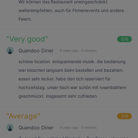
Wir können das Restaurant uneingeschränkt
weiterempfehlen, auch für Firmenevents und andere
Feiern.
"
Very good
"
5
/6
Quandoo Diner
9 years ago
·
0 reviews
schöne location. entspannende musik. die bedienung
war bisschen langsam beim bestellen und bezahlen.
essen sehr lecker. habe den tich reserviert für
hochzeitstag. unser tisch war schön mit rosenblättern
geschmückt. insgesamt sehr zufrieden.
"
Average
"
3
/6
Quandoo Diner
9 years ago
·
0 reviews