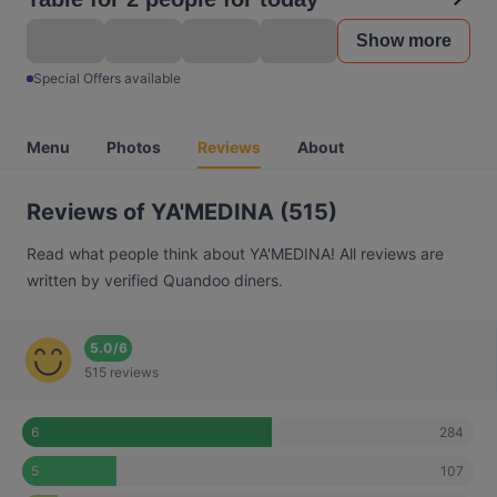
Show more
Special Offers available
Menu
Photos
Reviews
About
Reviews of YA'MEDINA (515)
Read what people think about YA'MEDINA! All reviews are
written by verified Quandoo diners.
5.0
/
6
515 reviews
284
6
107
5