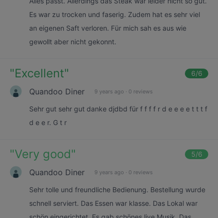
Alles passt. Allerdings das Steak war leider nicht so gut.
Es war zu trocken und faserig. Zudem hat es sehr viel
an eigenen Saft verloren. Für mich sah es aus wie
gewollt aber nicht gekonnt.
"
Excellent
"
6
/6
Quandoo Diner
9 years ago
·
0 reviews
Sehr gut sehr gut danke djdbd für f f f f r d e e e e t t t f
d e e r. G t r
"
Very good
"
5
/6
Quandoo Diner
9 years ago
·
0 reviews
Sehr tolle und freundliche Bedienung. Bestellung wurde
schnell serviert. Das Essen war klasse. Das Lokal war
schön eingerichtet. Es gab schönes live Musik. Das