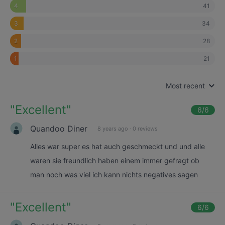
41
4
34
3
28
2
21
1
Most recent
"
Excellent
"
6
/6
Quandoo Diner
8 years ago
·
0 reviews
Alles war super es hat auch geschmeckt und und alle
waren sie freundlich haben einem immer gefragt ob
man noch was viel ich kann nichts negatives sagen
"
Excellent
"
6
/6