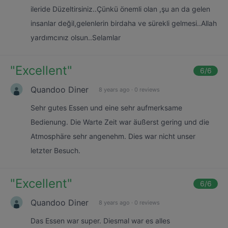
ileride Düzeltirsiniz..Çünkü önemli olan ,şu an da gelen
insanlar değil,gelenlerin birdaha ve sürekli gelmesi..Allah
yardımcınız olsun..Selamlar
"
Excellent
"
6
/6
Quandoo Diner
8 years ago
·
0 reviews
Sehr gutes Essen und eine sehr aufmerksame
Bedienung. Die Warte Zeit war äußerst gering und die
Atmosphäre sehr angenehm. Dies war nicht unser
letzter Besuch.
"
Excellent
"
6
/6
Quandoo Diner
8 years ago
·
0 reviews
Das Essen war super. Diesmal war es alles