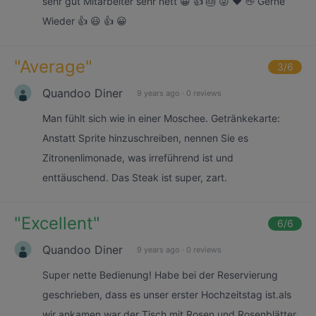
sehr gut Mitarbeiter sehr nett 😀 👍 🎂 😜 ❤️ 👋 Gerne
Wieder 👍 😃 👍 😀
"
Average
"
3
/6
Quandoo Diner
9 years ago
·
0 reviews
Man fühlt sich wie in einer Moschee. Getränkekarte:
Anstatt Sprite hinzuschreiben, nennen Sie es
Zitronenlimonade, was irreführend ist und
enttäuschend. Das Steak ist super, zart.
"
Excellent
"
6
/6
Quandoo Diner
9 years ago
·
0 reviews
Super nette Bedienung! Habe bei der Reservierung
geschrieben, dass es unser erster Hochzeitstag ist.als
wir ankamen war der Tisch mit Rosen und Rosenblätter