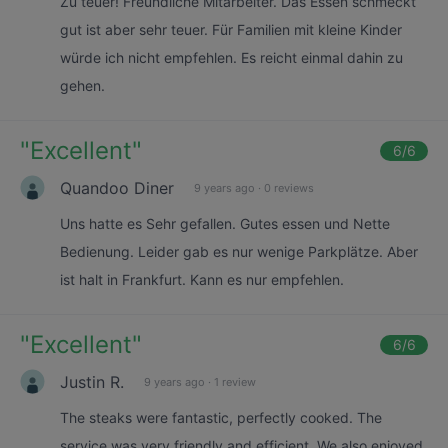
Zu teuer! Freundliche Mitarbeiter. Das Essen schmeckt
gut ist aber sehr teuer. Für Familien mit kleine Kinder
würde ich nicht empfehlen. Es reicht einmal dahin zu
gehen.
"
Excellent
"
6
/6
Quandoo Diner
9 years ago
·
0 reviews
Uns hatte es Sehr gefallen. Gutes essen und Nette
Bedienung. Leider gab es nur wenige Parkplätze. Aber
ist halt in Frankfurt. Kann es nur empfehlen.
"
Excellent
"
6
/6
Justin R.
9 years ago
·
1 review
The steaks were fantastic, perfectly cooked. The
service was very friendly and efficient. We also enjoyed