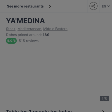
See more restaurants
EN
YA'MEDINA
Steak
,
Mediterranean
,
Middle Eastern
Dishes priced around
:
18€
515 reviews
5.0
/
6
1
/
5
Table for 2 people for today