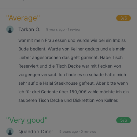
"
Average
"
3
/6
Tarkan Ö.
9 years ago
·
1 review
war mit mein Frau essen und wurde wie bei ein Imbiss
Bude bedient. Wurde von Kellner geduts und als mein
Lieber angesprochen das geht garnicht. Habe Tisch
Reserviert und die Tisch Decke war mit flecken von
vorgengen versaut. Ich finde es so schade hätte mich
sehr auf die Halal Staekhouse gefreut. Aber bitte wenn
ich für drei Gerichte über 150,00€ zahle möchte ich ein
sauberen Tisch Decke und Diskrettion von Kellner.
"
Very good
"
5
/6
Quandoo Diner
9 years ago
·
0 reviews