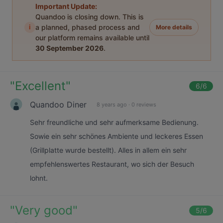
Important Update:
Quandoo is closing down. This is
i
a planned, phased process and
More details
our platform remains available until
30 September 2026
.
"
Excellent
"
6
/6
Quandoo Diner
8 years ago
·
0 reviews
Sehr freundliche und sehr aufmerksame Bedienung.
Sowie ein sehr schönes Ambiente und leckeres Essen
(Grillplatte wurde bestellt). Alles in allem ein sehr
empfehlenswertes Restaurant, wo sich der Besuch
lohnt.
"
Very good
"
5
/6