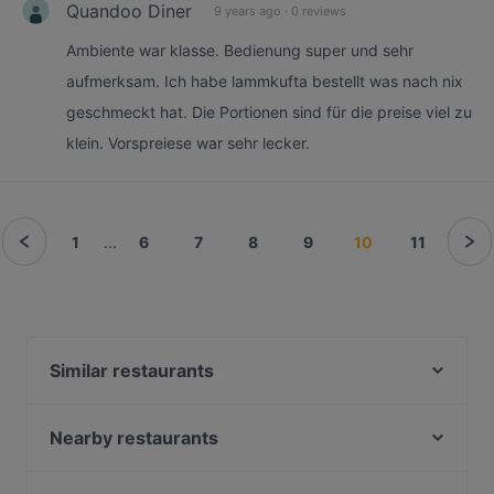
Quandoo Diner
9 years ago
·
0 reviews
Ambiente war klasse. Bedienung super und sehr
aufmerksam. Ich habe lammkufta bestellt was nach nix
geschmeckt hat. Die Portionen sind für die preise viel zu
klein. Vorspreiese war sehr lecker.
1
...
6
7
8
9
10
11
Similar restaurants
Ramen Jun Red Restaurant
The Dragon‘s City Sushi Ramen Bowls &
Nearby restaurants
Vietnamesische Restaurant
The Dragon‘s Sushi Ramen Bowls & Vietnamesische
Questione Di Gusto
Restaurant