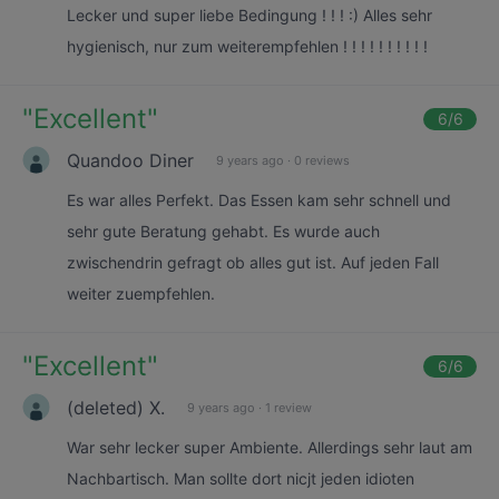
Lecker und super liebe Bedingung ! ! ! :) Alles sehr
hygienisch, nur zum weiterempfehlen ! ! ! ! ! ! ! ! ! !
"
Excellent
"
6
/6
Quandoo Diner
9 years ago
·
0 reviews
Es war alles Perfekt. Das Essen kam sehr schnell und
sehr gute Beratung gehabt. Es wurde auch
zwischendrin gefragt ob alles gut ist. Auf jeden Fall
weiter zuempfehlen.
"
Excellent
"
6
/6
(deleted) X.
9 years ago
·
1 review
War sehr lecker super Ambiente. Allerdings sehr laut am
Nachbartisch. Man sollte dort nicjt jeden idioten