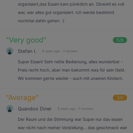
organisiert,das Essen kam pünktlich an. Obwohl es voll
war, war alles gut organisiert. Ich werde bestimmt
nochmal dahin gehen. :)
"
Very good
"
5
/6
Stefan I.
8 years ago
·
2 reviews
Super Essen! Sehr nette Bedienung, alles wunderbar -
Preis recht hoch, aber man bekommt was für sein Geld.
Wir kommen gerne wieder - auch mit unseren Kindern.
"
Average
"
3
/6
Quandoo Diner
8 years ago
·
0 reviews
Der Raum und die Stimmung war Super nur das essen
war nicht nach meiner Vorstellung... das geschmack war