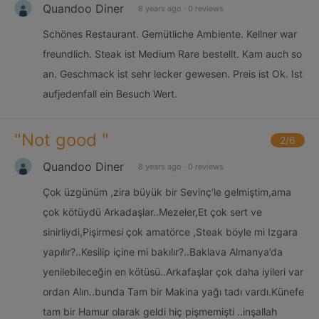
Quandoo Diner
8 years ago
·
0 reviews
Schönes Restaurant. Gemütliche Ambiente. Kellner war
freundlich. Steak ist Medium Rare bestellt. Kam auch so
an. Geschmack ist sehr lecker gewesen. Preis ist Ok. Ist
aufjedenfall ein Besuch Wert.
"
Not good
"
2
/6
Quandoo Diner
8 years ago
·
0 reviews
Çok üzgünüm ,zira büyük bir Sevinç’le gelmiştim,ama
çok kötüydü Arkadaşlar..Mezeler,Et çok sert ve
sinirliydi,Pişirmesi çok amatörce ,Steak böyle mi Izgara
yapılır?..Kesilip içine mi bakılır?..Baklava Almanya’da
yenilebileceğin en kötüsü..Arkafaşlar çok daha iyileri var
ordan Alın..bunda Tam bir Makina yağı tadı vardı.Künefe
tam bir Hamur olarak geldi hiç pişmemişti ..inşallah