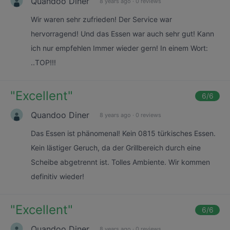
Quandoo Diner
8 years ago
·
0 reviews
Wir waren sehr zufrieden! Der Service war
hervorragend! Und das Essen war auch sehr gut! Kann
ich nur empfehlen Immer wieder gern! In einem Wort:
..TOP!!!
"
Excellent
"
6
/6
Quandoo Diner
8 years ago
·
0 reviews
Das Essen ist phänomenal! Kein 0815 türkisches Essen.
Kein lästiger Geruch, da der Grillbereich durch eine
Scheibe abgetrennt ist. Tolles Ambiente. Wir kommen
definitiv wieder!
"
Excellent
"
6
/6
Quandoo Diner
8 years ago
·
0 reviews