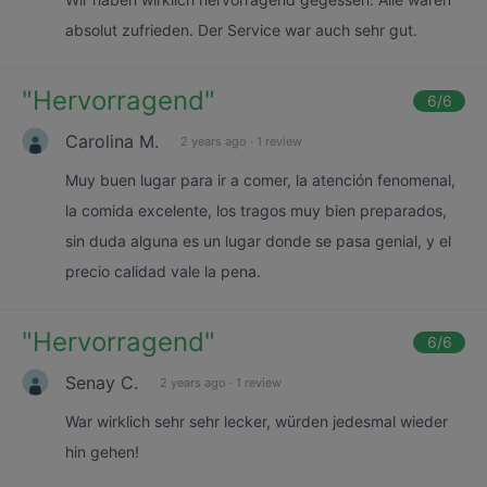
absolut zufrieden. Der Service war auch sehr gut.
"
Hervorragend
"
6
/6
Carolina M.
2 years ago
·
1 review
Muy buen lugar para ir a comer, la atención fenomenal,
la comida excelente, los tragos muy bien preparados,
sin duda alguna es un lugar donde se pasa genial, y el
precio calidad vale la pena.
"
Hervorragend
"
6
/6
Senay C.
2 years ago
·
1 review
War wirklich sehr sehr lecker, würden jedesmal wieder
hin gehen!