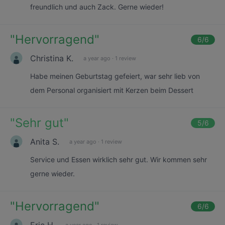
freundlich und auch Zack. Gerne wieder!
"
Hervorragend
"
6
/6
Christina K.
a year ago
·
1 review
Habe meinen Geburtstag gefeiert, war sehr lieb von
dem Personal organisiert mit Kerzen beim Dessert
"
Sehr gut
"
5
/6
Anita S.
a year ago
·
1 review
Service und Essen wirklich sehr gut. Wir kommen sehr
gerne wieder.
"
Hervorragend
"
6
/6
Eric H.
a year ago
·
1 review