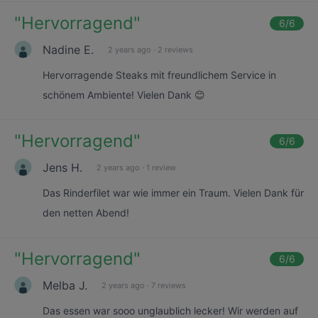
"
Hervorragend
"
6
/6
Nadine E.
2 years ago
·
2 reviews
Hervorragende Steaks mit freundlichem Service in
schönem Ambiente! Vielen Dank 😊
"
Hervorragend
"
6
/6
Jens H.
2 years ago
·
1 review
Das Rinderfilet war wie immer ein Traum. Vielen Dank für
den netten Abend!
"
Hervorragend
"
6
/6
Melba J.
2 years ago
·
7 reviews
Das essen war sooo unglaublich lecker! Wir werden auf