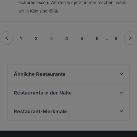
leckeres Essen. Werden wir jetzt immer machen, wenn
wir in Köln sind 😋🤗
1
2
3
4
5
6
...
8
Ähnliche Restaurants
Kouzina Greek Streetfood and Wine
Tanoshii
Restaurants in der Nähe
Lúa by Danny
Daimyo
Atawich Köln Ringe
NeoNeo
Restaurant-Merkmale
Ichiraku Ramen
Gertrudenhof am Neumarkt
Familienfreundliche Restaurants in Köln
Lütticher
El Gaucho
Gemütliche Restaurants in Köln
Spencer and Hill
Trapas Kwartier Latäng