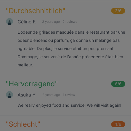
"
Durchschnittlich
"
3
/6
Céline F.
2 years ago
·
2 reviews
L'odeur de grillades masquée dans le restaurant par une
odeur d'encens ou parfum, ça donne un mélange pas
agréable. De plus, le service était un peu pressant.
Dommage, le souvenir de l'année précédente était bien
meilleur.
"
Hervorragend
"
6
/6
Asuka Y.
2 years ago
·
1 review
We really enjoyed food and service! We will visit again!
"
Schlecht
"
1
/6