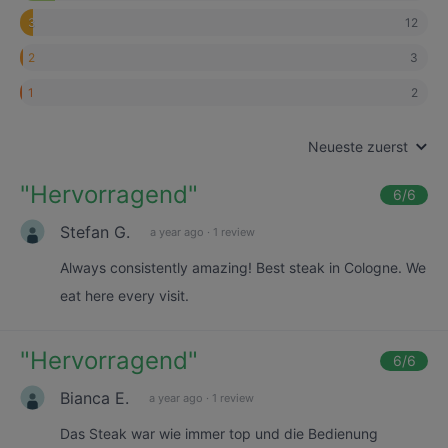
12
3
3
2
2
1
Neueste zuerst
"
Hervorragend
"
6
/6
Stefan G.
a year ago
·
1 review
Always consistently amazing! Best steak in Cologne. We
eat here every visit.
"
Hervorragend
"
6
/6
Bianca E.
a year ago
·
1 review
Das Steak war wie immer top und die Bedienung