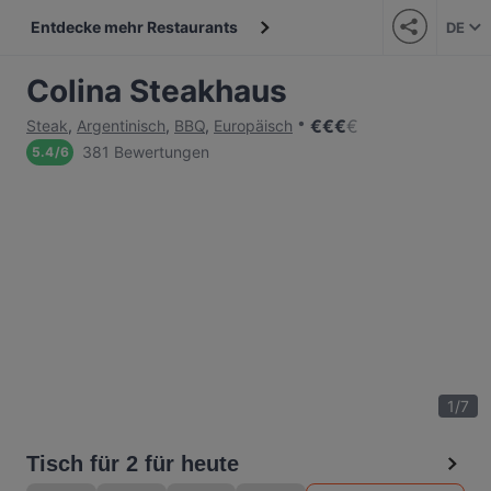
Entdecke mehr Restaurants
DE
Colina Steakhaus
€
€
€
€
Steak
,
Argentinisch
,
BBQ
,
Europäisch
381 Bewertungen
5.4
/
6
1
/
7
Tisch für 2 für heute