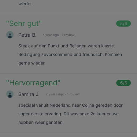
wieder.
"
Sehr gut
"
5
/6
Petra B.
a year ago
·
1 review
Steak auf den Punkt und Beilagen waren klasse.
Bedingung zuvorkommend und freundlich. Kommen
gerne wieder.
"
Hervorragend
"
6
/6
Samira J.
2 years ago
·
1 review
speciaal vanuit Nederland naar Colina gereden door
super eerste ervaring. Dit was onze 2e keer en we
hebben weer genoten!