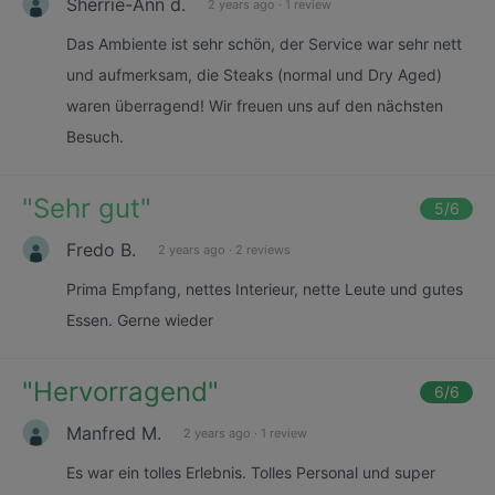
Sherrie-Ann d.
2 years ago
·
1 review
Das Ambiente ist sehr schön, der Service war sehr nett
und aufmerksam, die Steaks (normal und Dry Aged)
waren überragend! Wir freuen uns auf den nächsten
Besuch.
"
Sehr gut
"
5
/6
Fredo B.
2 years ago
·
2 reviews
Prima Empfang, nettes Interieur, nette Leute und gutes
Essen. Gerne wieder
"
Hervorragend
"
6
/6
Manfred M.
2 years ago
·
1 review
Es war ein tolles Erlebnis. Tolles Personal und super