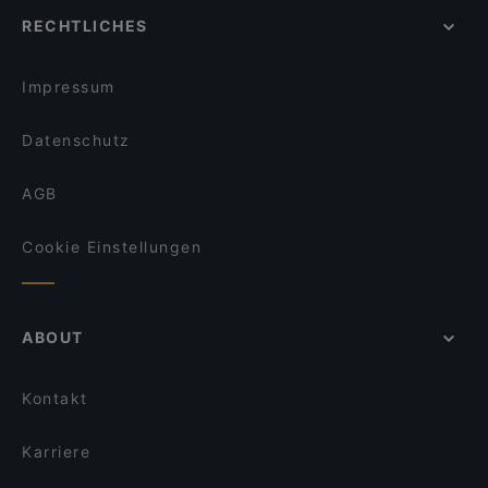
Für Gruppen geeignete Restaurants in Köln
remos Köln restaurant
Meister Gerhard Rathenauplatz
RECHTLICHES
Late-Night-Restaurants in Köln
To 80 Vegan
Aloha Poke & Roll
Dinner in Köln
Ganesha
Art Café Orangerie
Impressum
Hambaga Burger
Restaurant Borsalino
Datenschutz
AGB
Cookie Einstellungen
ABOUT
Kontakt
Karriere