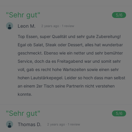
"
Sehr gut
"
5
/6
Leon M.
2 years ago
·
1 review
Top Essen, super Qualität und sehr gute Zubereitung!
Egal ob Salat, Steak oder Dessert, alles hat wunderbar
geschmeckt. Ebenso wie ein netter und sehr bemühter
Service, doch da es Freitagabend war und somit sehr
voll, gab es recht hohe Wartezeiten sowie einen sehr
hohen Lautstärkepegel. Leider so hoch dass man selbst
an einem 2er Tisch seine Partnerin nicht verstehen
konnte.
"
Sehr gut
"
5
/6
Thomas D.
2 years ago
·
1 review