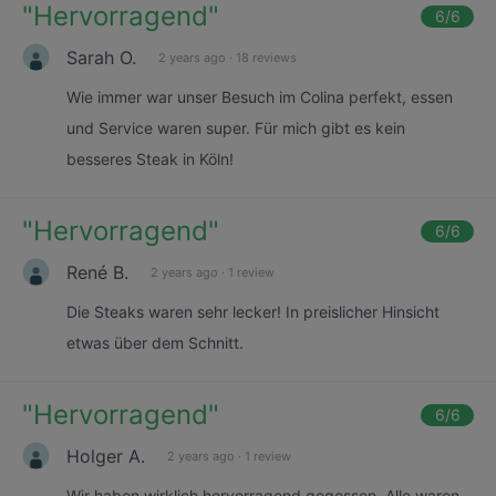
"
Hervorragend
"
6
/6
Sarah O.
2 years ago
·
18 reviews
Wie immer war unser Besuch im Colina perfekt, essen
und Service waren super. Für mich gibt es kein
besseres Steak in Köln!
"
Hervorragend
"
6
/6
René B.
2 years ago
·
1 review
Die Steaks waren sehr lecker! In preislicher Hinsicht
etwas über dem Schnitt.
"
Hervorragend
"
6
/6
Holger A.
2 years ago
·
1 review
Wir haben wirklich hervorragend gegessen. Alle waren