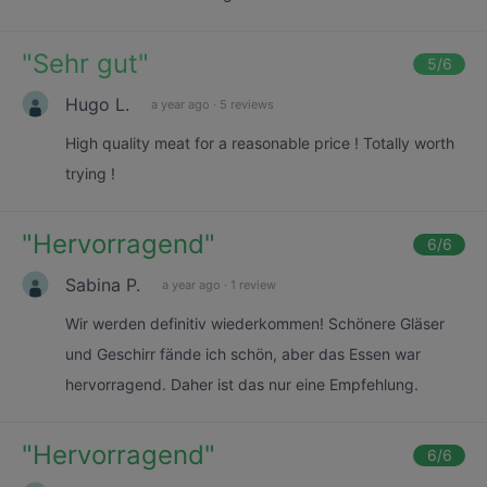
"
Sehr gut
"
5
/6
Hugo L.
a year ago
·
5 reviews
High quality meat for a reasonable price ! Totally worth
trying !
"
Hervorragend
"
6
/6
Sabina P.
a year ago
·
1 review
Wir werden definitiv wiederkommen! Schönere Gläser
und Geschirr fände ich schön, aber das Essen war
hervorragend. Daher ist das nur eine Empfehlung.
"
Hervorragend
"
6
/6