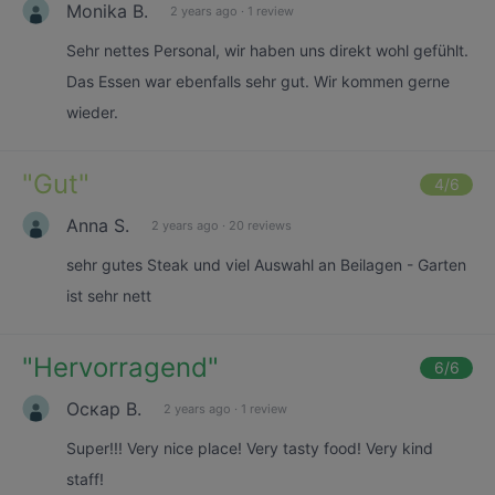
Monika B.
2 years ago
·
1 review
Sehr nettes Personal, wir haben uns direkt wohl gefühlt.
Das Essen war ebenfalls sehr gut. Wir kommen gerne
wieder.
"
Gut
"
4
/6
Anna S.
2 years ago
·
20 reviews
sehr gutes Steak und viel Auswahl an Beilagen - Garten
ist sehr nett
"
Hervorragend
"
6
/6
Оскар В.
2 years ago
·
1 review
Super!!! Very nice place! Very tasty food! Very kind
staff!