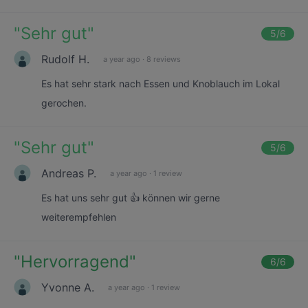
"
Sehr gut
"
5
/6
Rudolf H.
a year ago
·
8 reviews
Es hat sehr stark nach Essen und Knoblauch im Lokal
gerochen.
"
Sehr gut
"
5
/6
Andreas P.
a year ago
·
1 review
Es hat uns sehr gut 👍 können wir gerne
weiterempfehlen
"
Hervorragend
"
6
/6
Yvonne A.
a year ago
·
1 review