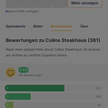
Mehr anzeigen
Special Offer verfügbar
Speisekarte
Bilder
Rezensionen
Über
Bewertungen zu Colina Steakhaus (381)
Read what people think about Colina Steakhaus! All reviews
are written by verified Quandoo diners.
5.4
/
6
381 Bewertungen
231
6
100
5
33
4