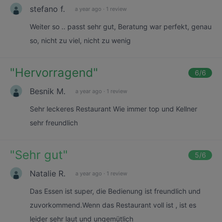
stefano f.
a year ago
·
1 review
Weiter so .. passt sehr gut, Beratung war perfekt, genau
so, nicht zu viel, nicht zu wenig
"
Hervorragend
"
6
/6
Besnik M.
a year ago
·
1 review
Sehr leckeres Restaurant Wie immer top und Kellner
sehr freundlich
"
Sehr gut
"
5
/6
Natalie R.
a year ago
·
1 review
Das Essen ist super, die Bedienung ist freundlich und
zuvorkommend.Wenn das Restaurant voll ist , ist es
leider sehr laut und ungemütlich