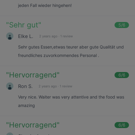
jeden Fall wieder hingehen!
"
Sehr gut
"
5
/6
Elke L.
2 years ago
·
1 review
Sehr gutes Essen,etwas teurer aber gute Qualität und
freundliches zuvorkommendes Personal .
"
Hervorragend
"
6
/6
Ron S.
2 years ago
·
1 review
Very nice. Waiter was very attentive and the food was
amazing
"
Hervorragend
"
6
/6