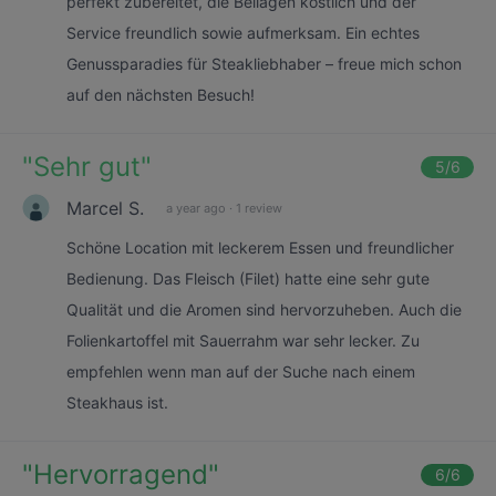
perfekt zubereitet, die Beilagen köstlich und der
Service freundlich sowie aufmerksam. Ein echtes
Genussparadies für Steakliebhaber – freue mich schon
auf den nächsten Besuch!
"
Sehr gut
"
5
/6
Marcel S.
a year ago
·
1 review
Schöne Location mit leckerem Essen und freundlicher
Bedienung. Das Fleisch (Filet) hatte eine sehr gute
Qualität und die Aromen sind hervorzuheben. Auch die
Folienkartoffel mit Sauerrahm war sehr lecker. Zu
empfehlen wenn man auf der Suche nach einem
Steakhaus ist.
"
Hervorragend
"
6
/6