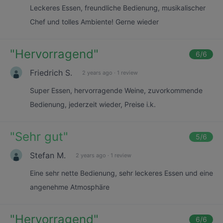
Leckeres Essen, freundliche Bedienung, musikalischer
Chef und tolles Ambiente! Gerne wieder
"
Hervorragend
"
6
/6
Friedrich S.
2 years ago
·
1 review
Super Essen, hervorragende Weine, zuvorkommende
Bedienung, jederzeit wieder, Preise i.k.
"
Sehr gut
"
5
/6
Stefan M.
2 years ago
·
1 review
Eine sehr nette Bedienung, sehr leckeres Essen und eine
angenehme Atmosphäre
"
Hervorragend
"
6
/6