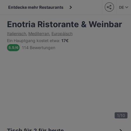
Entdecke mehr Restaurants
DE
Enotria Ristorante & Weinbar
Italienisch
,
Mediterran
,
Europäisch
Ein Hauptgang kostet etwa
:
17€
114 Bewertungen
5.5
/
6
1
/
10
Tisch für 2 für heute