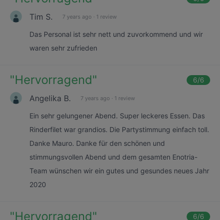
Tim S.
7 years ago
·
1 review
Das Personal ist sehr nett und zuvorkommend und wir
waren sehr zufrieden
"
Hervorragend
"
6
/6
Angelika B.
7 years ago
·
1 review
Ein sehr gelungener Abend. Super leckeres Essen. Das
Rinderfilet war grandios. Die Partystimmung einfach toll.
Danke Mauro. Danke für den schönen und
stimmungsvollen Abend und dem gesamten Enotria-
Team wünschen wir ein gutes und gesundes neues Jahr
2020
"
Hervorragend
"
6
/6