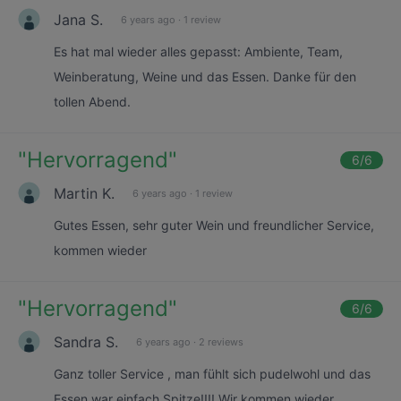
Jana S.
6 years ago
·
1 review
Es hat mal wieder alles gepasst: Ambiente, Team,
Weinberatung, Weine und das Essen. Danke für den
tollen Abend.
"
Hervorragend
"
6
/6
Martin K.
6 years ago
·
1 review
Gutes Essen, sehr guter Wein und freundlicher Service,
kommen wieder
"
Hervorragend
"
6
/6
Sandra S.
6 years ago
·
2 reviews
Ganz toller Service , man fühlt sich pudelwohl und das
Essen war einfach Spitze!!!! Wir kommen wieder