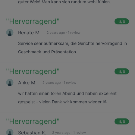
guter Wein! Man kann sich rundum wohl fühlen.
"
Hervorragend
"
6
/6
Renate M.
2 years ago
·
1 review
Service sehr aufmerksam, die Gerichte hervorragend in
Geschmack und Präsentation.
"
Hervorragend
"
6
/6
Anke M.
2 years ago
·
1 review
wir hatten einen tollen Abend und haben excellent
gespeist - vielen Dank wir kommen wieder 🫶
"
Hervorragend
"
6
/6
Sebastian K.
2 years ago
·
1 review