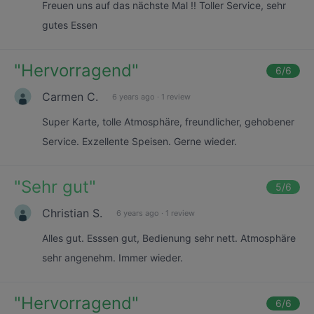
Freuen uns auf das nächste Mal !! Toller Service, sehr
gutes Essen
"
Hervorragend
"
6
/6
Carmen C.
6 years ago
·
1 review
Super Karte, tolle Atmosphäre, freundlicher, gehobener
Service. Exzellente Speisen. Gerne wieder.
"
Sehr gut
"
5
/6
Christian S.
6 years ago
·
1 review
Alles gut. Esssen gut, Bedienung sehr nett. Atmosphäre
sehr angenehm. Immer wieder.
"
Hervorragend
"
6
/6