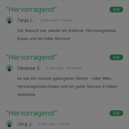
"
Hervorragend
"
6
/6
Tanja L.
2 years ago
·
1 review
Der Besuch war wieder ein Erlebnis. Hervorragendes
Essen und ein toller Service!
"
Hervorragend
"
6
/6
Vanessa S.
2 years ago
·
19 reviews
es war ein rundum gelungener Abend - toller Wein,
hervorragendes Essen und ein guter Service in tollem
Ambiente.
"
Hervorragend
"
6
/6
Jörg J.
3 years ago
·
1 review