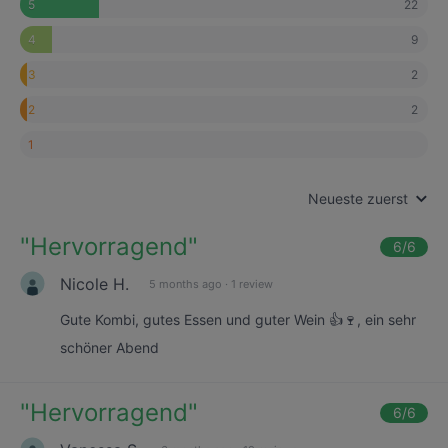
22
5
9
4
2
3
2
2
1
Neueste zuerst
"
Hervorragend
"
6
/6
Nicole H.
5 months ago
·
1 review
Gute Kombi, gutes Essen und guter Wein 👍🍷, ein sehr
schöner Abend
"
Hervorragend
"
6
/6