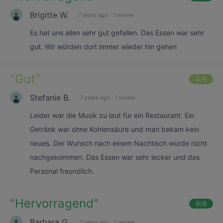
Brigitte W.
7 years ago
·
1 review
Es hat uns allen sehr gut gefallen. Das Essen war sehr
gut. Wir würden dort immer wieder hin gehen
"
Gut
"
4
/6
Stefanie B.
7 years ago
·
1 review
Leider war die Musik zu laut für ein Restaurant. Ein
Getränk war ohne Kohlensäure und man bekam kein
neues. Der Wunsch nach einem Nachtisch wurde nicht
nachgekommen. Das Essen war sehr lecker und das
Personal freundlich.
"
Hervorragend
"
6
/6
Barbara G.
7 years ago
·
1 review