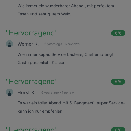
Wie immer ein wunderbarer Abend , mit perfektem
Essen und sehr gutem Wein.
"
Hervorragend
"
6
/6
Werner K.
6 years ago
·
5 reviews
Wie immer super. Service bestens, Chef empfängt
Gäste persönlich. Klasse
"
Hervorragend
"
6
/6
Horst K.
6 years ago
·
1 review
Es war ein toller Abend mit 5-Gangmenü, super Service-
kann ich nur empfehlen!
"
Hervorragend
"
6
/6