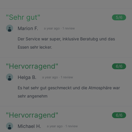
"
Sehr gut
"
5
/6
Marion F.
a year ago
·
1 review
Der Service war super, inklusive Beratubg und das
Essen sehr lecker.
"
Hervorragend
"
6
/6
Helga B.
a year ago
·
1 review
Es hat sehr gut geschmeckt und die Atmosphäre war
sehr angenehm
"
Hervorragend
"
6
/6
Michael H.
a year ago
·
1 review