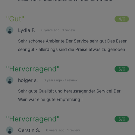
"
Gut
"
4
/6
Lydia F.
6 years ago
·
1 review
Sehr schönes Ambiente Der Service sehr gut Das Essen
sehr gut - allerdings sind die Preise etwas zu gehoben
"
Hervorragend
"
6
/6
holger s.
6 years ago
·
1 review
Sehr gute Qualität und herausragender Service! Der
Wein war eine gute Empfehlung !
"
Hervorragend
"
6
/6
Cerstin S.
6 years ago
·
1 review