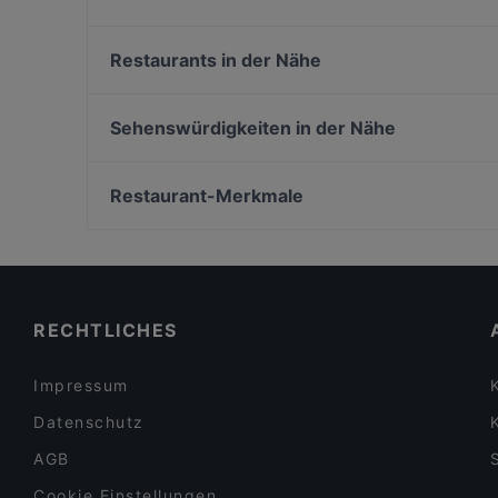
Moc
Pera Maison No Bananas
Restaurants in der Nähe
Quê
Rymi Sushi Restaurant
Tapalier
Ristorante Mjalt
Sehenswürdigkeiten in der Nähe
Juki - Korean BBQ
The Breakfast Story
Museum Brandhorst, München
Osteria Fiorello Berlin
Bayerische Staatsbibliothek, München
Restaurant-Merkmale
Mitho Cha! P-Berg
Alte Pinakothek, München
Familienfreundliche Restaurants in Berlin
Gemütliche Restaurants in Berlin
Für Gruppen geeignete Restaurants in Berlin
RECHTLICHES
Impressum
Datenschutz
AGB
Cookie Einstellungen