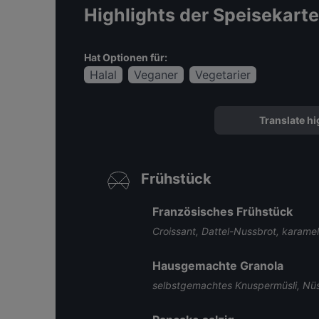
Highlights der Speisekarte
Hat Optionen für:
Halal
Veganer
Vegetarier
Translate hi
Frühstück
Französisches Frühstück
Croissant, Dattel-Nussbrot, karamel
Hausgemachte Granola
selbstgemachtes Knuspermüsli, Nüs