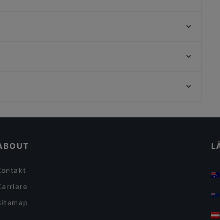
Restaurant-Café-Bar Houdini
Vinpearl
Onkel Le Restaurant
Itarei Restaurant
Charme Thai Bistro Cafe
Delizie D'Italia - Berlin
Cafe Amelie Coffee & Breakfast
Ryugin Restaurant
Neue Pinakothek, München
Chay35
Pinakothek der Moderne, München
Tadka Twist
Casual Dining Restaurants in Berlin
Lebhaft in Berlin
ABOUT
L
Kontakt
Karriere
Sitemap