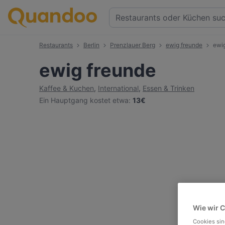
Restaurants
Berlin
Prenzlauer Berg
ewig freunde
ewig
ewig freunde
Kaffee & Kuchen
,
International
,
Essen & Trinken
Ein Hauptgang kostet etwa
:
13€
Wie wir 
Cookies sin