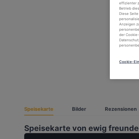
effizienter
Betrieb die
Diese Seite
personalisi
Anzeigen zu
personenbez
der Cookie-
Datenschutz
personenbe
Cookie-Ein
Speisekarte
Bilder
Rezensionen
Speisekarte von ewig freunde