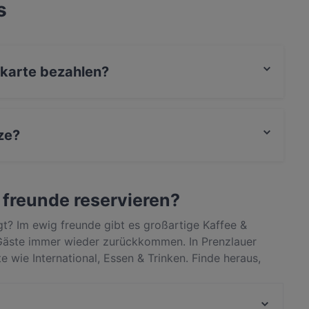
s
tkarte bezahlen?
, EC-Karte, Kontaktloses bezahlen bezahlen.
ze?
r Strasse.
g freunde reservieren?
t? Im ewig freunde gibt es großartige Kaffee &
Gäste immer wieder zurückkommen. In Prenzlauer
te wie International, Essen & Trinken. Finde heraus,
lin unterscheidet, und reserviere noch heute einen