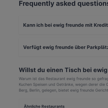
Frequently asked question
Kann ich bei ewig freunde mit Kredi
Ja, du kannst mit Apple Pay, Visa, Mastercard
Verfügt ewig freunde über Parkplät
Ja, ewig freunde verfügt über Parkplatz an de
Willst du einen Tisch bei ewi
Warum ist das Restaurant ewig freunde so gefrag
Kuchen Speisen und Getränke, wegen derer die 
Berg, Berlin, gelegen, bietet ewig freunde Gerich
was ewig freunde von anderen Restaurants in Ber
Tisch für deinen nächsten Restaurantbesuch!
Ähnliche Restaurants