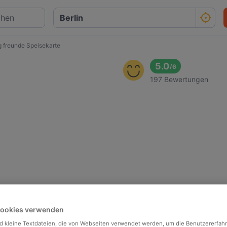
 freunde Speisekarte
5.0
/
6
197 Bewertungen
Cookies verwenden
d kleine Textdateien, die von Webseiten verwendet werden, um die Benutzererfah