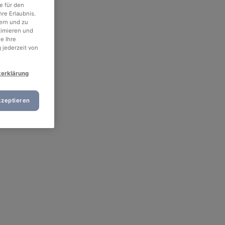
e für den
re Erlaubnis.
ern und zu
timieren und
e Ihre
 jederzeit von
zerklärung
kzeptieren