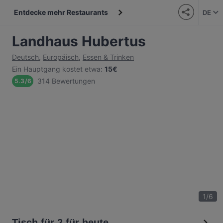
Entdecke mehr Restaurants
DE
Landhaus Hubertus
Deutsch
,
Europäisch
,
Essen & Trinken
Ein Hauptgang kostet etwa
:
15€
314 Bewertungen
5.3
/
6
1
/
6
Tisch für 2 für heute