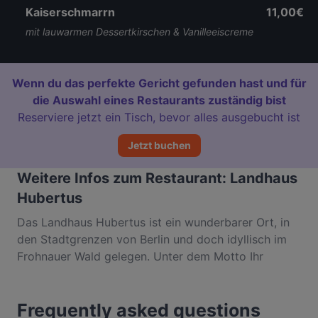
Kaiserschmarrn
11,00€
mit lauwarmen Dessertkirschen & Vanilleeiscreme
Wenn du das perfekte Gericht gefunden hast und für
die Auswahl eines Restaurants zuständig bist
Reserviere jetzt ein Tisch, bevor alles ausgebucht ist
Jetzt buchen
Weitere Infos zum Restaurant: Landhaus
Hubertus
Das Landhaus Hubertus ist ein wunderbarer Ort, in
den Stadtgrenzen von Berlin und doch idyllisch im
Frohnauer Wald gelegen. Unter dem Motto Ihr
Gastgeber im Grünen empfängt das Landhaus-
Restaurant seine Gäste mit einem freundlichen und
Frequently asked questions
kompetenten Service, einer entspannten