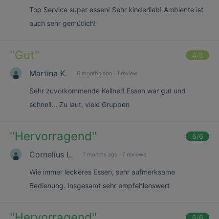
Top Service super essen! Sehr kinderlieb! Ambiente ist
auch sehr gemütlich!
"
Gut
"
4
/6
Martina K.
6 months ago
·
1 review
Sehr zuvorkommende Kellner! Essen war gut und
schnell... Zu laut, viele Gruppen
"
Hervorragend
"
6
/6
Cornelius L.
7 months ago
·
7 reviews
Wie immer leckeres Essen, sehr aufmerksame
Bedienung. Insgesamt sehr empfehlenswert
"
Hervorragend
"
6
/6