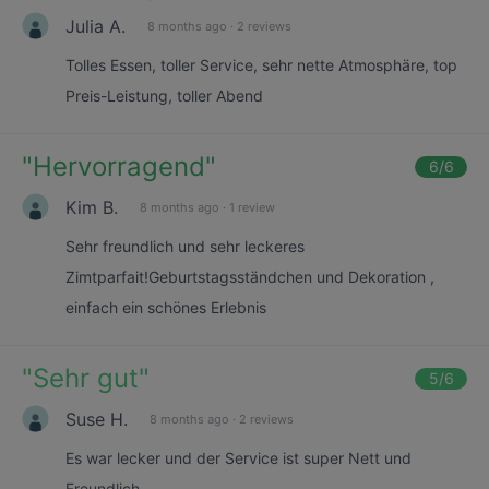
Julia A.
8 months ago
·
2 reviews
Tolles Essen, toller Service, sehr nette Atmosphäre, top
Preis-Leistung, toller Abend
"
Hervorragend
"
6
/6
Kim B.
8 months ago
·
1 review
Sehr freundlich und sehr leckeres
Zimtparfait!Geburtstagsständchen und Dekoration ,
einfach ein schönes Erlebnis
"
Sehr gut
"
5
/6
Suse H.
8 months ago
·
2 reviews
Es war lecker und der Service ist super Nett und
Freundlich