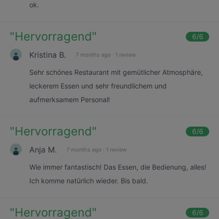
ok.
"
Hervorragend
"
6
/6
Kristina B.
7 months ago
·
1 review
Sehr schönes Restaurant mit gemütlicher Atmosphäre,
leckerem Essen und sehr freundlichem und
aufmerksamem Personal!
"
Hervorragend
"
6
/6
Anja M.
7 months ago
·
1 review
Wie immer fantastisch! Das Essen, die Bedienung, alles!
Ich komme natürlich wieder. Bis bald.
"
Hervorragend
"
6
/6