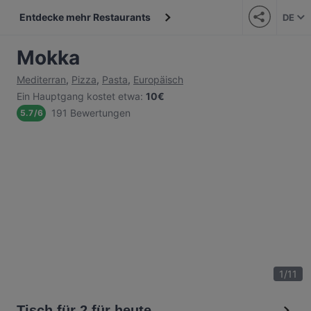
Entdecke mehr Restaurants
DE
Mokka
Mediterran
,
Pizza
,
Pasta
,
Europäisch
Ein Hauptgang kostet etwa
:
10€
191 Bewertungen
5.7
/
6
1
/
11
Tisch für 2 für heute