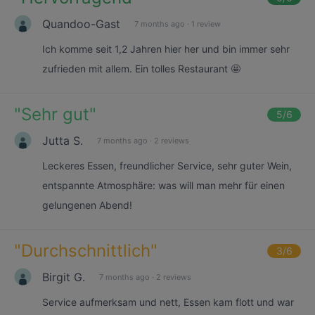
Quandoo-Gast
7 months ago
·
1 review
Ich komme seit 1,2 Jahren hier her und bin immer sehr
zufrieden mit allem. Ein tolles Restaurant 🤩
"
Sehr gut
"
5
/6
Jutta S.
7 months ago
·
2 reviews
Leckeres Essen, freundlicher Service, sehr guter Wein,
entspannte Atmosphäre: was will man mehr für einen
gelungenen Abend!
"
Durchschnittlich
"
3
/6
Birgit G.
7 months ago
·
2 reviews
Service aufmerksam und nett, Essen kam flott und war