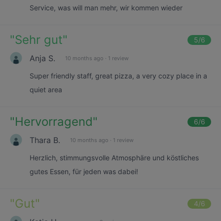
Service, was will man mehr, wir kommen wieder
"
Sehr gut
"
5
/6
Anja S.
10 months ago
·
1 review
Super friendly staff, great pizza, a very cozy place in a
quiet area
"
Hervorragend
"
6
/6
Thara B.
10 months ago
·
1 review
Herzlich, stimmungsvolle Atmosphäre und köstliches
gutes Essen, für jeden was dabei!
"
Gut
"
4
/6