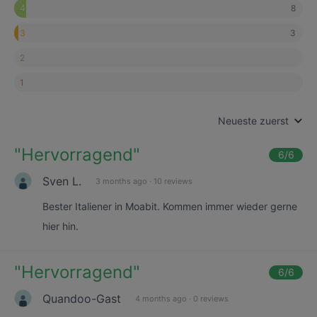
8
4
3
3
2
1
Neueste zuerst
"
Hervorragend
"
6
/6
Sven L.
3 months ago
·
10 reviews
Bester Italiener in Moabit. Kommen immer wieder gerne
hier hin.
"
Hervorragend
"
6
/6
Quandoo-Gast
4 months ago
·
0 reviews