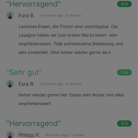
"
Hervorragend
"
6
/6
Esra B.
9 months ago
·
6 reviews
Leckeres Essen, die Pizzen sind unschlagbar. Die
Lasagne haben wir zum ersten Mal probiert- sehr
empfehlenswert. Tolle aufmerksame Bedienung und
sehr kinderlieb. Sind immer wieder gerne da☺️
"
Sehr gut
"
5
/6
Esra B.
9 months ago
·
6 reviews
İmmer wieder gerne hier. Essen sehr lecker und alles
empfehlenswert.
"
Hervorragend
"
6
/6
Philipp P.
9 months ago
·
1 review