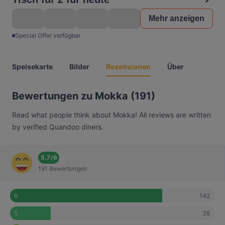
Mehr anzeigen
Special Offer verfügbar
Speisekarte
Bilder
Rezensionen
Über
Bewertungen zu Mokka (191)
Read what people think about Mokka! All reviews are written
by verified Quandoo diners.
5.7
/
6
191 Bewertungen
142
6
38
5