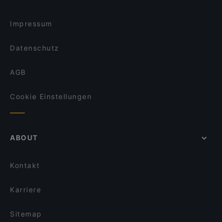
Gujrat Spice Restaurant
Gainsbourg Le Club - Bar Americain
Dinner in Berlin
TROFEO
Restaurant La Sepia
Impressum
KITARO
Loggia Restaurant Pizzeria
Datenschutz
AGB
Cookie Einstellungen
ABOUT
Kontakt
Karriere
Sitemap