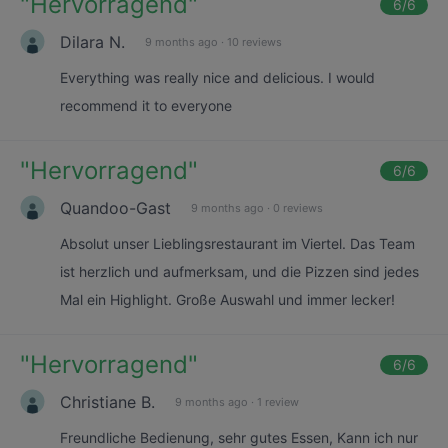
"
Hervorragend
"
6
/6
Dilara N.
9 months ago
·
10 reviews
Everything was really nice and delicious. I would
recommend it to everyone
"
Hervorragend
"
6
/6
Quandoo-Gast
9 months ago
·
0 reviews
Absolut unser Lieblingsrestaurant im Viertel. Das Team
ist herzlich und aufmerksam, und die Pizzen sind jedes
Mal ein Highlight. Große Auswahl und immer lecker!
"
Hervorragend
"
6
/6
Christiane B.
9 months ago
·
1 review
Freundliche Bedienung, sehr gutes Essen, Kann ich nur