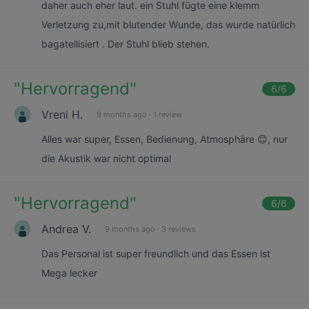
daher auch eher laut. ein Stuhl fügte eine klemm
Verletzung zu,mit blutender Wunde, das wurde natürlich
bagatellisiert . Der Stuhl blieb stehen.
"
Hervorragend
"
6
/6
Vreni H.
9 months ago
·
1 review
Alles war super, Essen, Bedienung, Atmosphäre 😊, nur
die Akustik war nicht optimal
"
Hervorragend
"
6
/6
Andrea V.
9 months ago
·
3 reviews
Das Personal ist super freundlich und das Essen ist
Mega lecker