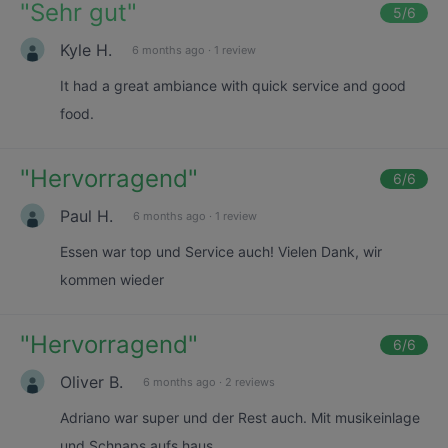
"
Sehr gut
"
5
/6
Kyle H.
6 months ago
·
1 review
It had a great ambiance with quick service and good
food.
"
Hervorragend
"
6
/6
Paul H.
6 months ago
·
1 review
Essen war top und Service auch! Vielen Dank, wir
kommen wieder
"
Hervorragend
"
6
/6
Oliver B.
6 months ago
·
2 reviews
Adriano war super und der Rest auch. Mit musikeinlage
und Schnaps aufs haus