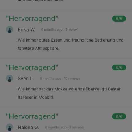
"
Hervorragend
"
6
/6
Erika W.
6 months ago
·
1 review
Wie immer gutes Essen und freundliche Bedienung und
familiäre Atmosphäre.
"
Hervorragend
"
6
/6
Sven L.
6 months ago
·
10 reviews
Wie immer hat das Mokka vollends überzeugt! Bester
Italiener in Moabit!
"
Hervorragend
"
6
/6
Helena G.
6 months ago
·
2 reviews