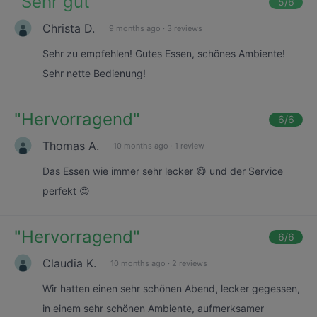
"
Sehr gut
"
5
/6
Christa D.
9 months ago
·
3 reviews
Sehr zu empfehlen! Gutes Essen, schönes Ambiente!
Sehr nette Bedienung!
"
Hervorragend
"
6
/6
Thomas A.
10 months ago
·
1 review
Das Essen wie immer sehr lecker 😋 und der Service
perfekt 😍
"
Hervorragend
"
6
/6
Claudia K.
10 months ago
·
2 reviews
Wir hatten einen sehr schönen Abend, lecker gegessen,
in einem sehr schönen Ambiente, aufmerksamer