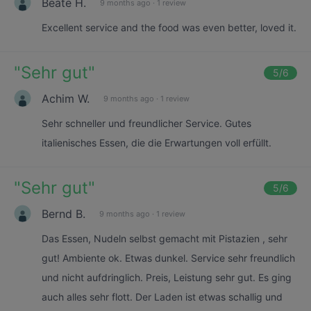
Beate H.
9 months ago
·
1 review
Excellent service and the food was even better, loved it.
"
Sehr gut
"
5
/6
Achim W.
9 months ago
·
1 review
Sehr schneller und freundlicher Service. Gutes
italienisches Essen, die die Erwartungen voll erfüllt.
"
Sehr gut
"
5
/6
Bernd B.
9 months ago
·
1 review
Das Essen, Nudeln selbst gemacht mit Pistazien , sehr
gut! Ambiente ok. Etwas dunkel. Service sehr freundlich
und nicht aufdringlich. Preis, Leistung sehr gut. Es ging
auch alles sehr flott. Der Laden ist etwas schallig und