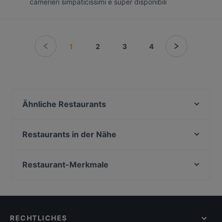
camerieri simpaticissimi e super disponibili
1
2
3
4
Ähnliche Restaurants
Lal Haweli
Khaugalli - Mumbai Indian Street Food
Restaurants in der Nähe
Markthallen Bar
Steak House Giovanni 78
Fayna Restaurant
Trattoria Café Tatou
Restaurant-Merkmale
Taftan
Restaurant Dicke Wirtin
Familienfreundliche Restaurants in Berlin
Tabar Bar
Osteria Culaccino
Casual Dining Restaurants in Berlin
Trattoria Tranquilla
Ristorante Romero
Gemütliche Restaurants in Berlin
MOA EAT & MOA BAR
Simela Charlottenburg
RECHTLICHES
Für Gruppen geeignete Restaurants in Berlin