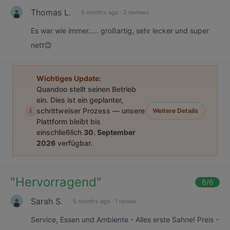
Thomas L.
5 months ago
·
2 reviews
Es war wie immer….. großartig, sehr lecker und super
nett😊
Wichtiges Update:
Quandoo stellt seinen Betrieb
ein. Dies ist ein geplanter,
i
schrittweiser Prozess — unsere
Weitere Details
Plattform bleibt bis
einschließlich
30. September
2026
verfügbar.
"
Hervorragend
"
6
/6
Sarah S.
5 months ago
·
1 review
Service, Essen und Ambiente - Alles erste Sahne! Preis -