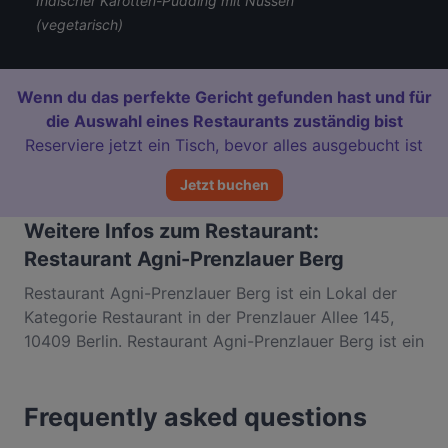
Indischer Karotten-Pudding mit Nüssen
(vegetarisch)
Wenn du das perfekte Gericht gefunden hast und für
die Auswahl eines Restaurants zuständig bist
Reserviere jetzt ein Tisch, bevor alles ausgebucht ist
Jetzt buchen
Weitere Infos zum Restaurant:
Restaurant Agni-Prenzlauer Berg
Restaurant Agni-Prenzlauer Berg ist ein Lokal der
Kategorie Restaurant in der Prenzlauer Allee 145,
10409 Berlin. Restaurant Agni-Prenzlauer Berg ist ein
beliebter Ort in Prenzlauer Berg. Egal, ob du nur
einen kleinen Snack brauchst oder auf der Suche
Frequently asked questions
nach einem kompletten Feinschmeckererlebnis bist,
entdecke die Gerichte im Restaurant Agni-