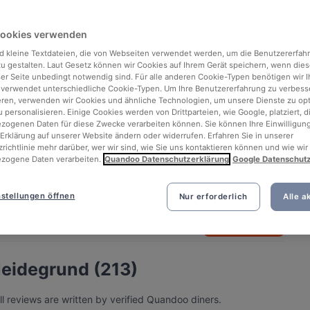
Cookies verwenden
d kleine Textdateien, die von Webseiten verwendet werden, um die Benutzererfah
 zu gestalten. Laut Gesetz können wir Cookies auf Ihrem Gerät speichern, wenn dies
ser Seite unbedingt notwendig sind. Für alle anderen Cookie-Typen benötigen wir Ih
 verwendet unterschiedliche Cookie-Typen. Um Ihre Benutzererfahrung zu verbess
eren, verwenden wir Cookies und ähnliche Technologien, um unsere Dienste zu op
 personalisieren. Einige Cookies werden von Drittparteien, wie Google, platziert, di
ogenen Daten für diese Zwecke verarbeiten können. Sie können Ihre Einwilligung
Erklärung auf unserer Website ändern oder widerrufen. Erfahren Sie in unserer
richtlinie mehr darüber, wer wir sind, wie Sie uns kontaktieren können und wie wir
zogene Daten verarbeiten.
Quandoo Datenschutzerklärung
Google Datenschut
See all 8 photos
stellungen öffnen
Nur erforderlich
Alle a
Jetzt buchen
eidegrund (213)
 reviews are written by verified Quandoo diners.