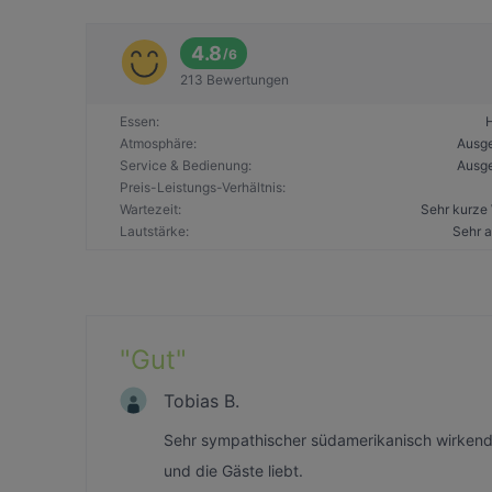
4.8
/
6
213 Bewertungen
Essen
:
Atmosphäre
:
Ausg
Service & Bedienung
:
Ausg
Preis-Leistungs-Verhältnis
:
Wartezeit
:
Sehr kurze 
Lautstärke
:
Sehr 
"
Gut
"
Tobias B.
Sehr sympathischer südamerikanisch wirkende
und die Gäste liebt.