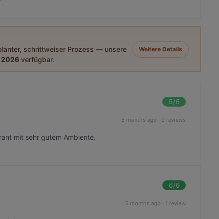
eplanter, schrittweiser Prozess — unsere
Weitere Details
 2026
verfügbar.
5
/6
5 months ago
·
0 reviews
rant mit sehr gutem Ambiente.
6
/6
5 months ago
·
1 review