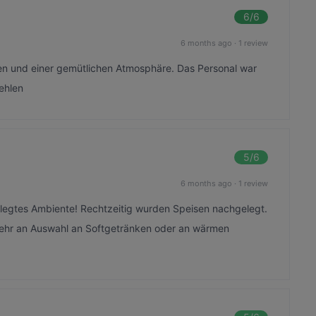
6
/6
6 months ago
·
1 review
n und einer gemütlichen Atmosphäre. Das Personal war
ehlen
5
/6
6 months ago
·
1 review
flegtes Ambiente! Rechtzeitig wurden Speisen nachgelegt.
 mehr an Auswahl an Softgetränken oder an wärmen