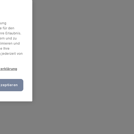
rung
e für den
re Erlaubnis.
ern und zu
timieren und
e Ihre
 jederzeit von
zerklärung
kzeptieren