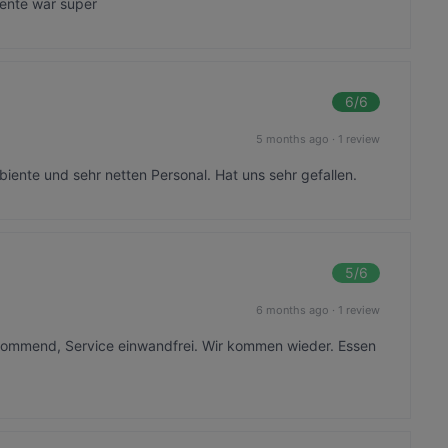
iente war super
6
/6
5 months ago
·
1 review
iente und sehr netten Personal. Hat uns sehr gefallen.
5
/6
6 months ago
·
1 review
ommend, Service einwandfrei. Wir kommen wieder. Essen