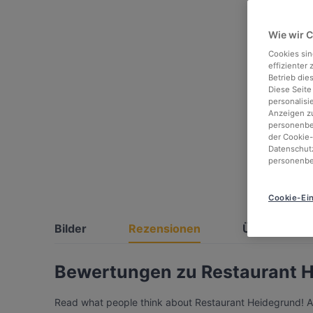
Wie wir 
Cookies sin
effizienter
Betrieb die
Diese Seite
personalisi
Anzeigen zu
personenbez
der Cookie-
Datenschutz
personenbe
Cookie-Ein
Bilder
Rezensionen
Über
Bewertungen zu Restaurant H
Read what people think about Restaurant Heidegrund! All