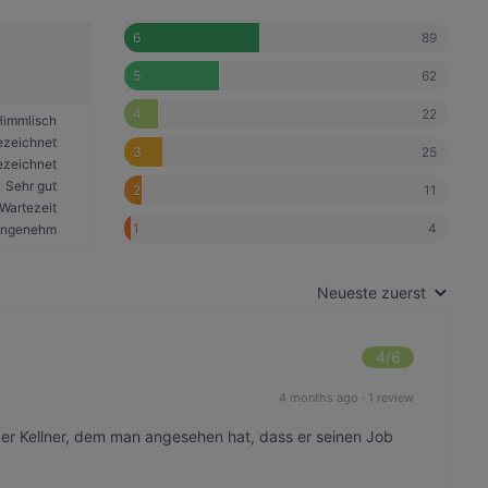
89
6
62
5
22
4
Himmlisch
ezeichnet
25
3
ezeichnet
Sehr gut
11
2
Wartezeit
4
1
angenehm
Neueste zuerst
4
/6
4 months ago
·
1 review
r Kellner, dem man angesehen hat, dass er seinen Job