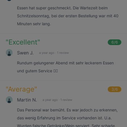
Essen hat super geschmeckt. Die Wartezeit beim
Schnitzelsonntag, bei der ersten Bestellung war mit 40
Minuten sehr lang.
"
Excellent
"
6
/6
Swen J.
a year ago
·
1 review
Rundum gelungener Abend mit sehr leckerem Essen
und gutem Service 👌🏻
"
Average
"
3
/6
Martin N.
a year ago
·
1 review
Das Personal war bemüht. Es war jedoch zu erkennen,
das wenig Erfahrung im Service vorhanden ist. U.a.
Wurden falsche Getränke/Wein serviert. Sehr schade.