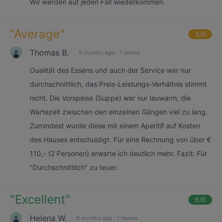
Wir werden auf jeden Fall wiederkommen.
"
Average
"
3
/6
Thomas B.
9 months ago
·
1 review
Oualität des Essens und auch der Service war nur
durchschnittlich, das Preis-Leistungs-Verhältnis stimmt
nicht. Die Vorspeise (Suppe) war nur lauwarm, die
Wartezeit zwischen den einzelnen Gängen viel zu lang.
Zumindest wurde diese mit einem Aperitif auf Kosten
des Hauses entschuldigt. Für eine Rechnung von über €
110,- (2 Personen) erwarte ich deutlich mehr. Fazit: Für
"Durchschnittlich" zu teuer.
"
Excellent
"
6
/6
Helena W.
9 months ago
·
1 review