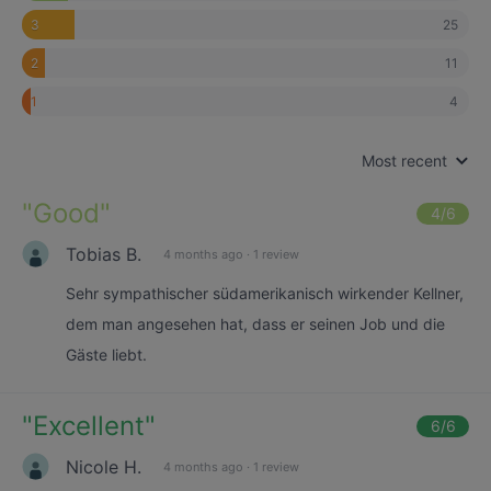
25
3
11
2
4
1
Most recent
"
Good
"
4
/6
Tobias B.
4 months ago
·
1 review
Sehr sympathischer südamerikanisch wirkender Kellner,
dem man angesehen hat, dass er seinen Job und die
Gäste liebt.
"
Excellent
"
6
/6
Nicole H.
4 months ago
·
1 review