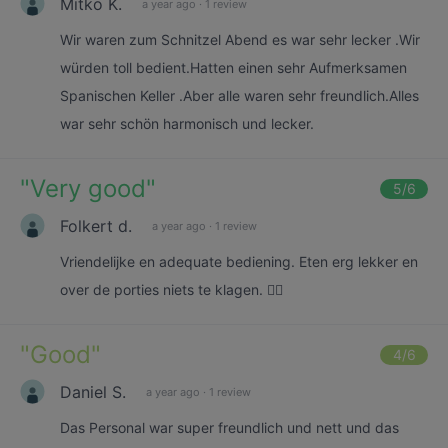
Mitko K.
a year ago
·
1 review
Wir waren zum Schnitzel Abend es war sehr lecker .Wir
würden toll bedient.Hatten einen sehr Aufmerksamen
Spanischen Keller .Aber alle waren sehr freundlich.Alles
war sehr schön harmonisch und lecker.
"
Very good
"
5
/6
Folkert d.
a year ago
·
1 review
Vriendelijke en adequate bediening. Eten erg lekker en
over de porties niets te klagen. 👍🏻
"
Good
"
4
/6
Daniel S.
a year ago
·
1 review
Das Personal war super freundlich und nett und das