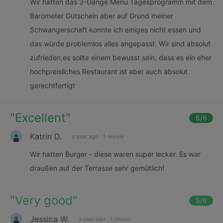
Wir hatten das 3-Gänge Menü Tagesprogramm mit dem
Barometer Gutschein aber auf Grund meiner
Schwangerschaft konnte ich einiges nicht essen und
das würde problemlos alles angepasst. Wir sind absolut
zufrieden,es sollte einem bewusst sein, dass es ein eher
hochpreisliches Restaurant ist aber auch absolut
gerechtfertigt
"
Excellent
"
6
/6
Katrin D.
a year ago
·
1 review
Wir hatten Burger - diese waren super lecker. Es war
draußen auf der Terrasse sehr gemütlich!
"
Very good
"
5
/6
Jessica W.
a year ago
·
1 review