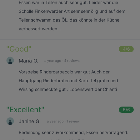
Essen war in Teilen auch sehr gut. Leider war die
Scholle Finkenwerder Art sehr sehr ölig und auf dem
Teller schwamm das Öl.. das könnte in der Küche
verbessert werden...
"
Good
"
4
/6
Maria O.
a year ago
·
4 reviews
Vorspeise Rindercarpaccio war gut Auch der
Hauptgang Rinderbraten mit Kartoffel gratin und
Wirsing schmeckte gut . Lobenswert der Chianti
"
Excellent
"
6
/6
Janine G.
a year ago
·
1 review
Bedienung sehr zuvorkommend, Essen hervorragend.