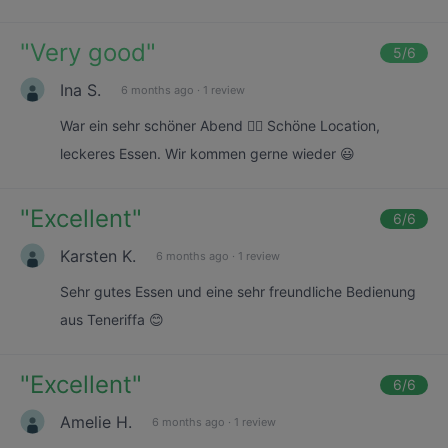
"
Very good
"
5
/6
Ina S.
6 months ago
·
1 review
War ein sehr schöner Abend 👍🏻 Schöne Location,
leckeres Essen. Wir kommen gerne wieder 😃
"
Excellent
"
6
/6
Karsten K.
6 months ago
·
1 review
Sehr gutes Essen und eine sehr freundliche Bedienung
aus Teneriffa 😊
"
Excellent
"
6
/6
Amelie H.
6 months ago
·
1 review