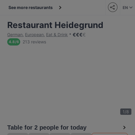
See more restaurants
EN
Restaurant Heidegrund
€
€
€
€
German
,
European
,
Eat & Drink
213 reviews
4.8
/
6
1
/
8
Table for 2 people for today