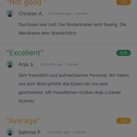
"
Not good
"
2
/6
Chrisian A.
8 months ago
·
1 review
Das Essen war kalt. Der Rinderbraten sehr faserig. Die
Menükarte sehr übersichtlich.
"
Excellent
"
6
/6
Anja S.
8 months ago
·
1 review
Sehr freundlich und aufmerksames Personal. Wir haben
uns sehr Wohl gefühlt das Essen hat uns sehr
geschmeckt. Mit freundlichen Grüßen Anja u Daniel
Schmitz
"
Average
"
3
/6
Sabrina P.
8 months ago
·
1 review