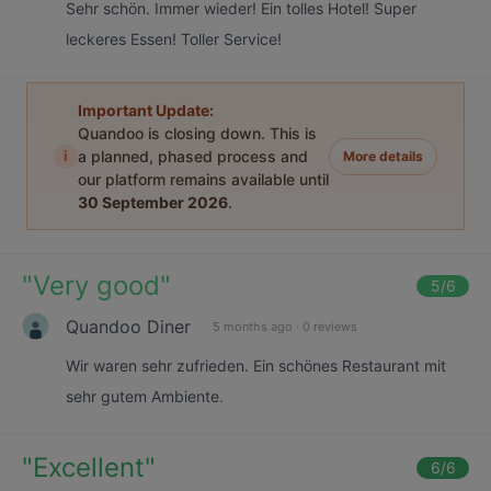
Sehr schön. Immer wieder! Ein tolles Hotel! Super
leckeres Essen! Toller Service!
Important Update:
Quandoo is closing down. This is
i
a planned, phased process and
More details
our platform remains available until
30 September 2026
.
"
Very good
"
5
/6
Quandoo Diner
5 months ago
·
0 reviews
Wir waren sehr zufrieden. Ein schönes Restaurant mit
sehr gutem Ambiente.
"
Excellent
"
6
/6