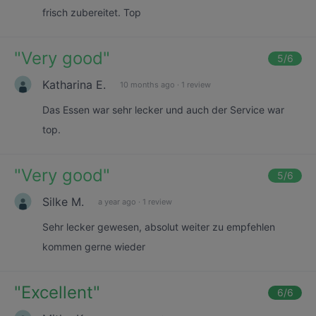
frisch zubereitet. Top
"
Very good
"
5
/6
Katharina E.
10 months ago
·
1 review
Das Essen war sehr lecker und auch der Service war
top.
"
Very good
"
5
/6
Silke M.
a year ago
·
1 review
Sehr lecker gewesen, absolut weiter zu empfehlen
kommen gerne wieder
"
Excellent
"
6
/6