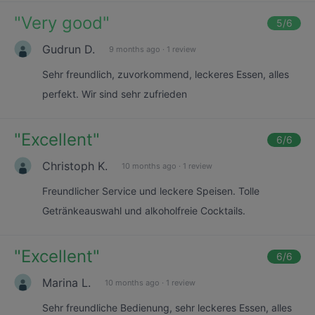
"
Very good
"
5
/6
Gudrun D.
9 months ago
·
1 review
Sehr freundlich, zuvorkommend, leckeres Essen, alles
perfekt. Wir sind sehr zufrieden
"
Excellent
"
6
/6
Christoph K.
10 months ago
·
1 review
Freundlicher Service und leckere Speisen. Tolle
Getränkeauswahl und alkoholfreie Cocktails.
"
Excellent
"
6
/6
Marina L.
10 months ago
·
1 review
Sehr freundliche Bedienung, sehr leckeres Essen, alles