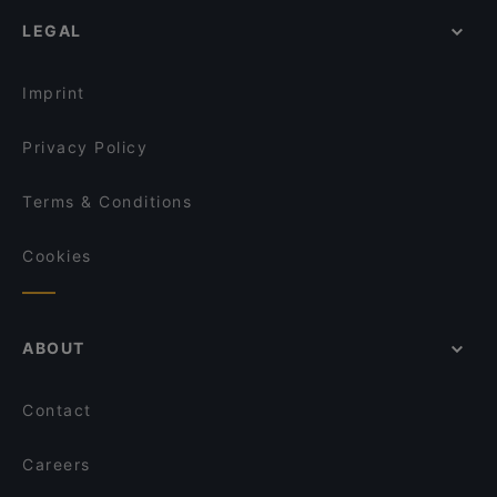
Bahnhof Weinmeisterstrasse, Berlin
LEGAL
Bahnhof Hackescher Markt, Berlin
Monbijouplatz, Berlin
Imprint
Privacy Policy
Terms & Conditions
Cookies
ABOUT
Contact
Careers