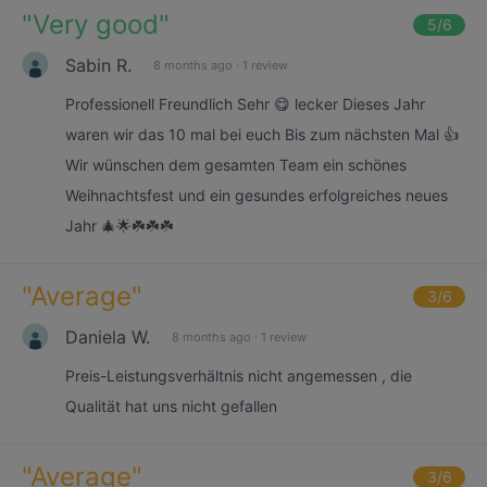
"
Very good
"
5
/6
Sabin R.
8 months ago
·
1 review
Professionell Freundlich Sehr 😋 lecker Dieses Jahr
waren wir das 10 mal bei euch Bis zum nächsten Mal 👍
Wir wünschen dem gesamten Team ein schönes
Weihnachtsfest und ein gesundes erfolgreiches neues
Jahr 🎄🌟☘️☘️☘️
"
Average
"
3
/6
Daniela W.
8 months ago
·
1 review
Preis-Leistungsverhältnis nicht angemessen , die
Qualität hat uns nicht gefallen
"
Average
"
3
/6