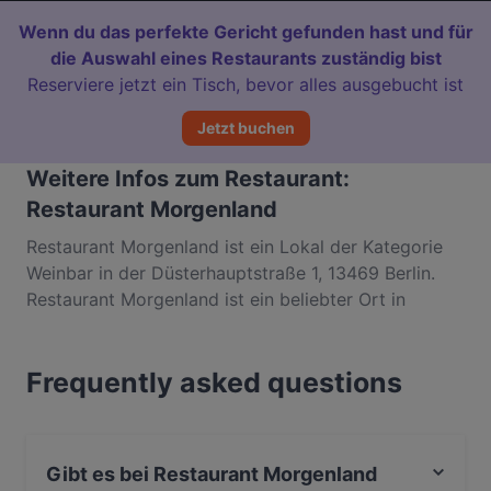
Wenn du das perfekte Gericht gefunden hast und für
die Auswahl eines Restaurants zuständig bist
Reserviere jetzt ein Tisch, bevor alles ausgebucht ist
Jetzt buchen
Weitere Infos zum Restaurant:
Restaurant Morgenland
Restaurant Morgenland ist ein Lokal der Kategorie
Weinbar in der Düsterhauptstraße 1, 13469 Berlin.
Restaurant Morgenland ist ein beliebter Ort in
Reinickendorf. Egal, ob du nur einen kleinen Snack
brauchst oder auf der Suche nach einem kompletten
Frequently asked questions
Feinschmeckererlebnis bist, entdecke die Gerichte
im Restaurant Morgenland und erlebe authentische
Türkisch Küche in Berlin.
Gibt es bei Restaurant Morgenland