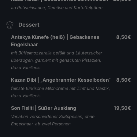
an Rotweinsauce, Gemüse und Kartoffel­püree
Dessert
Antakya Künefe (heiß) | Gebac­kenes
8,50€
Engels­haar
mit Büffel­mozzarella gefüllt und Läuter­zucker
über­zogen, garniert mit gehackten Pistazien,
dazu Vanille­eis
Kazan Dibi | „Ange­brannter Kessel­boden“
8,50€
feinste türkische Milch­creme mit Zimt und Mastix,
dazu Vanille­eis
Son Fisilti | Süßer Aus­klang
19,50€
Variation ver­schiedener Süß­speisen, ohne
Engels­haar, ab zwei Personen