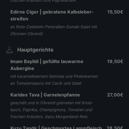
frischen Kräutern und Paprikamark
Edirne Ciger | gebratene Kalbs­leber­
15,50€
streifen
an Rote-Zwiebeln-Petersilien-Sumak-Salat mit
Zitronen-Olivenöl
Hauptgerichte
Imam Bayildi | gefüllte lau­warme
19,50€
Aubergine
mit karamel­lisier­tem Gemüse und Pinien­kernen
an Tomaten­sauce mit Cacik und Salat
Karides Tava | Garnelen­pfanne
27,00€
geschält und in Olivenöl ge­braten mit Knob­
lauch, Paprika, Cham­pig­nons, Tomaten und
frischen Kräutern, dazu Morgen­land-Reis
Kuzu Tandir | Geschmortes Lamm­fleisch
28,50€