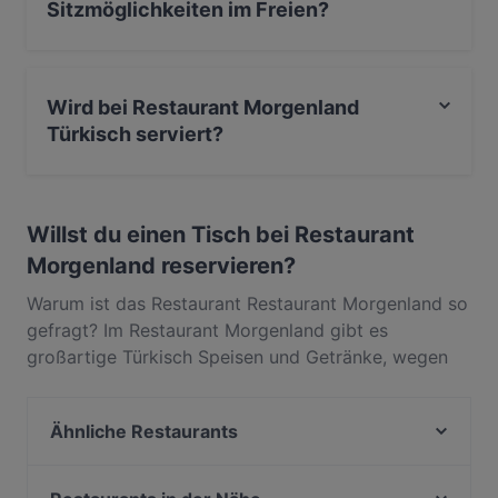
Sitzmöglichkeiten im Freien?
Ja, bei Restaurant Morgenland gibt es
Sitzmöglichkeiten im Freien.
Wird bei Restaurant Morgenland
Türkisch serviert?
Ja, Restaurant Morgenland serviert Türkisch und auch
Mediterran, Essen & Trinken.
Willst du einen Tisch bei Restaurant
Morgenland reservieren?
Warum ist das Restaurant Restaurant Morgenland so
gefragt? Im Restaurant Morgenland gibt es
großartige Türkisch Speisen und Getränke, wegen
derer die Gäste immer wieder zurückkommen. In
Reinickendorf, Berlin, gelegen, bietet Restaurant
Ähnliche Restaurants
Morgenland Gerichte wie Mediterran, Essen &
Trinken. Finde heraus, was Restaurant Morgenland
Schollenkrug
von anderen Restaurants in Berlin unterscheidet, und
Landhaus Schupke