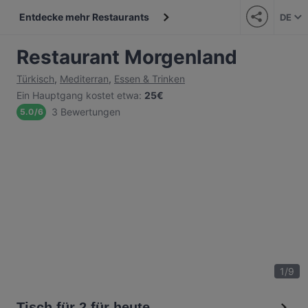
Entdecke mehr Restaurants
DE
Restaurant Morgenland
Türkisch
,
Mediterran
,
Essen & Trinken
Ein Hauptgang kostet etwa
:
25€
3 Bewertungen
5.0
/
6
1
/
9
Tisch für 2 für heute