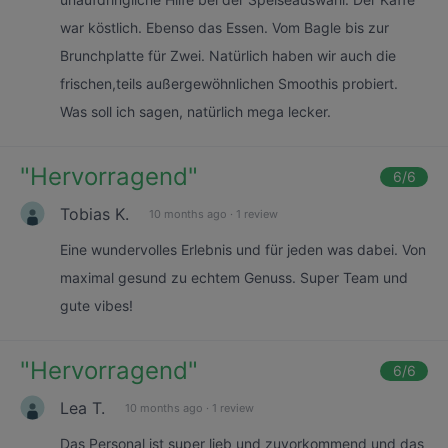
war köstlich. Ebenso das Essen. Vom Bagle bis zur
Brunchplatte für Zwei. Natürlich haben wir auch die
frischen,teils außergewöhnlichen Smoothis probiert.
Was soll ich sagen, natürlich mega lecker.
"
Hervorragend
"
6
/6
Tobias K.
10 months ago
·
1 review
Eine wundervolles Erlebnis und für jeden was dabei. Von
maximal gesund zu echtem Genuss. Super Team und
gute vibes!
"
Hervorragend
"
6
/6
Lea T.
10 months ago
·
1 review
Das Personal ist super lieb und zuvorkommend und das