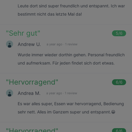
Leute dort sind super freundlich und entspannt. Ich war
bestimmt nicht das letzte Mal da!
"
Sehr gut
"
5
/6
Andrew U.
a year ago
·
1 review
Wurde immer wieder dorthin gehen. Personal freundlich
und aufmerksam. Für jeden findet sich dort etwas.
"
Hervorragend
"
6
/6
Andrea M.
a year ago
·
1 review
Es war alles super, Essen war hervorragend, Bedienung
sehr nett. Alles im Ganzem super und entspannt.😀
"
Hervorragend
"
6
/6