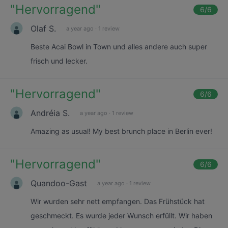
"
Hervorragend
"
6
/6
Olaf S.
a year ago
·
1 review
Beste Acai Bowl in Town und alles andere auch super
frisch und lecker.
"
Hervorragend
"
6
/6
Andréia S.
a year ago
·
1 review
Amazing as usual! My best brunch place in Berlin ever!
"
Hervorragend
"
6
/6
Quandoo-Gast
a year ago
·
1 review
Wir wurden sehr nett empfangen. Das Frühstück hat
geschmeckt. Es wurde jeder Wunsch erfüllt. Wir haben