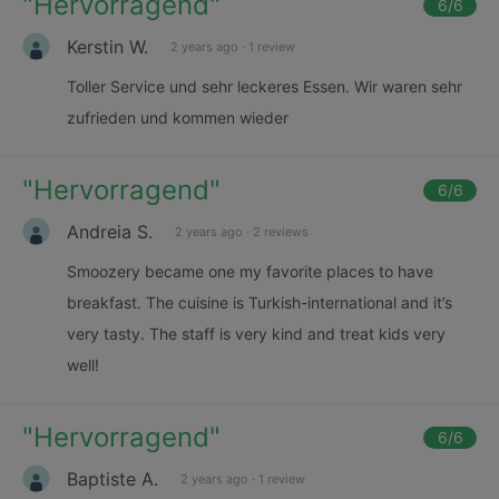
"
Hervorragend
"
6
/6
Kerstin W.
2 years ago
·
1 review
Toller Service und sehr leckeres Essen. Wir waren sehr
zufrieden und kommen wieder
"
Hervorragend
"
6
/6
Andreia S.
2 years ago
·
2 reviews
Smoozery became one my favorite places to have
breakfast. The cuisine is Turkish-international and it’s
very tasty. The staff is very kind and treat kids very
well!
"
Hervorragend
"
6
/6
Baptiste A.
2 years ago
·
1 review