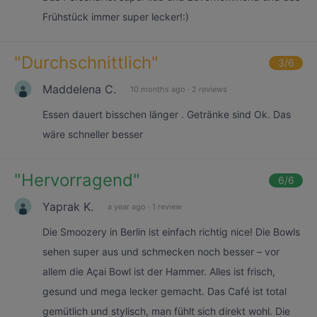
Frühstück immer super lecker!:)
"
Durchschnittlich
"
3
/6
Maddelena C.
10 months ago
·
2 reviews
Essen dauert bisschen länger . Getränke sind Ok. Das
wäre schneller besser
"
Hervorragend
"
6
/6
Yaprak K.
a year ago
·
1 review
Die Smoozery in Berlin ist einfach richtig nice! Die Bowls
sehen super aus und schmecken noch besser – vor
allem die Açai Bowl ist der Hammer. Alles ist frisch,
gesund und mega lecker gemacht. Das Café ist total
gemütlich und stylisch, man fühlt sich direkt wohl. Die