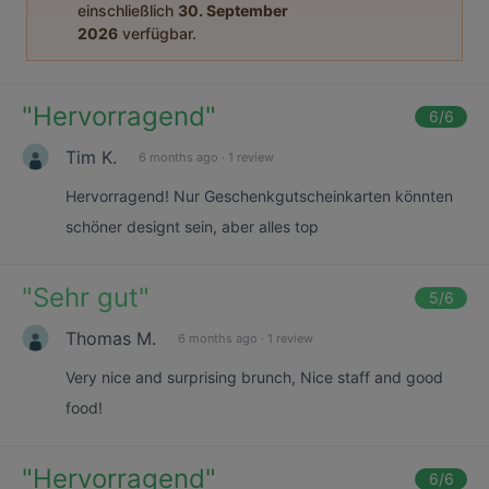
einschließlich
30. September
2026
verfügbar.
"
Hervorragend
"
6
/6
Tim K.
6 months ago
·
1 review
Hervorragend! Nur Geschenkgutscheinkarten könnten
schöner designt sein, aber alles top
"
Sehr gut
"
5
/6
Thomas M.
6 months ago
·
1 review
Very nice and surprising brunch, Nice staff and good
food!
"
Hervorragend
"
6
/6