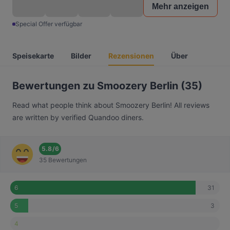
Mehr anzeigen
Special Offer verfügbar
Speisekarte
Bilder
Rezensionen
Über
Bewertungen zu Smoozery Berlin (35)
Read what people think about Smoozery Berlin! All reviews
are written by verified Quandoo diners.
5.8
/
6
35 Bewertungen
31
6
3
5
4