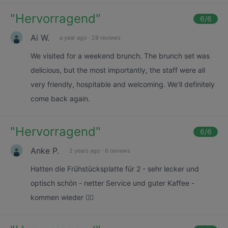
"
Hervorragend
"
6
/6
Ai W.
a year ago
·
28 reviews
We visited for a weekend brunch. The brunch set was
delicious, but the most importantly, the staff were all
very friendly, hospitable and welcoming. We‘ll definitely
come back again.
"
Hervorragend
"
6
/6
Anke P.
2 years ago
·
6 reviews
Hatten die Frühstücksplatte für 2 - sehr lecker und
optisch schön - netter Service und guter Kaffee -
kommen wieder 👍🏽