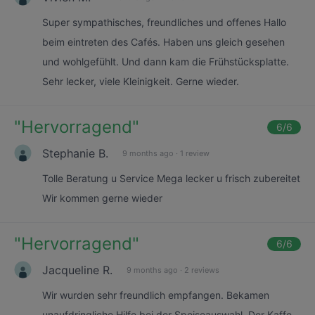
Super sympathisches, freundliches und offenes Hallo
beim eintreten des Cafés. Haben uns gleich gesehen
und wohlgefühlt. Und dann kam die Frühstücksplatte.
Sehr lecker, viele Kleinigkeit. Gerne wieder.
"
Hervorragend
"
6
/6
Stephanie B.
9 months ago
·
1 review
Tolle Beratung u Service Mega lecker u frisch zubereitet
Wir kommen gerne wieder
"
Hervorragend
"
6
/6
Jacqueline R.
9 months ago
·
2 reviews
Wir wurden sehr freundlich empfangen. Bekamen
unaufdringliche Hilfe bei der Speiseauswahl. Der Kaffe