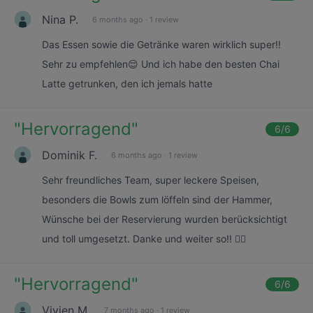
Nina P.
6 months ago
·
1 review
Das Essen sowie die Getränke waren wirklich super!!
Sehr zu empfehlen😌 Und ich habe den besten Chai
Latte getrunken, den ich jemals hatte
"
Hervorragend
"
6
/6
Dominik F.
6 months ago
·
1 review
Sehr freundliches Team, super leckere Speisen,
besonders die Bowls zum löffeln sind der Hammer,
Wünsche bei der Reservierung wurden berücksichtigt
und toll umgesetzt. Danke und weiter so!! 👍🏼
"
Hervorragend
"
6
/6
Vivien M.
7 months ago
·
1 review