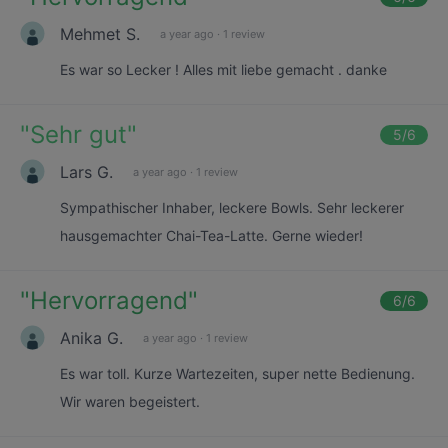
Mehmet S.
a year ago
·
1 review
Es war so Lecker ! Alles mit liebe gemacht . danke
"
Sehr gut
"
5
/6
Lars G.
a year ago
·
1 review
Sympathischer Inhaber, leckere Bowls. Sehr leckerer
hausgemachter Chai-Tea-Latte. Gerne wieder!
"
Hervorragend
"
6
/6
Anika G.
a year ago
·
1 review
Es war toll. Kurze Wartezeiten, super nette Bedienung.
Wir waren begeistert.