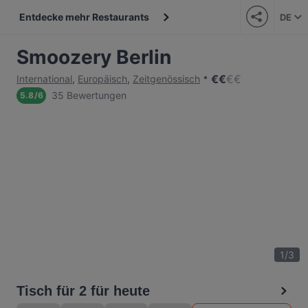
Entdecke mehr Restaurants
DE
Smoozery Berlin
€
€
€
€
International
,
Europäisch
,
Zeitgenössisch
35 Bewertungen
5.8
/
6
1
/
3
Tisch für 2 für heute