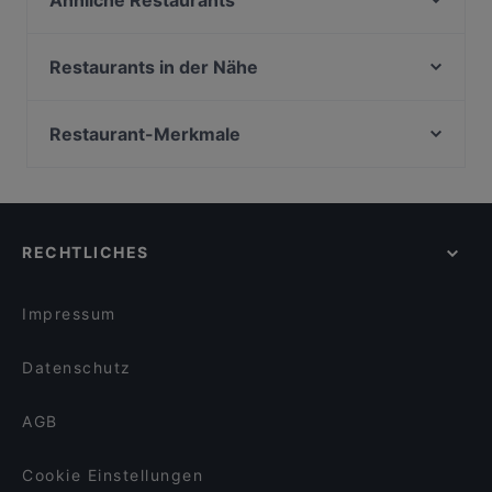
Ähnliche Restaurants
Adamos Tapas Bar & Restaurant (La Batea)
Skal by Munch's Hus
Restaurants in der Nähe
HƯƠNG VIỆT ASIAN FUSION RESTAURANT
Lotus indisches Restaurant
Ristorante San Giorgio
Ho Lee Fook Berlin
Restaurant-Merkmale
El Borriquito
Minakami – Japanese Fusion Kitchen
Familienfreundliche Restaurants in Berlin
Restaurant Louis Laurent
Lamazère Brasserie
Casual Dining Restaurants in Berlin
Schah en Schah
CASA BELLUCCI
Gemütliche Restaurants in Berlin
Tasty Sushi Bar
Mondo Pazzo
RECHTLICHES
Babyfreundliche Restaurants in Berlin
Soulful Patisserie
ORJIN Restaurant
Für Gruppen geeignete Restaurants in Berlin
Ristorante Focaccino
KITARO
Impressum
Japanisches Restaurant Kushinoya
Lovoccino
Datenschutz
AGB
Cookie Einstellungen