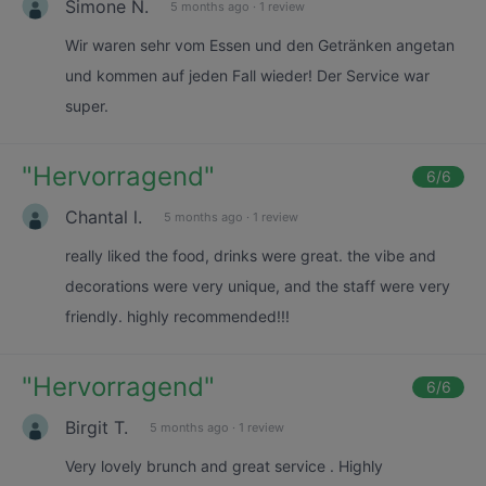
Simone N.
5 months ago
·
1 review
Wir waren sehr vom Essen und den Getränken angetan
und kommen auf jeden Fall wieder! Der Service war
super.
"
Hervorragend
"
6
/6
Chantal l.
5 months ago
·
1 review
really liked the food, drinks were great. the vibe and
decorations were very unique, and the staff were very
friendly. highly recommended!!!
"
Hervorragend
"
6
/6
Birgit T.
5 months ago
·
1 review
Very lovely brunch and great service . Highly