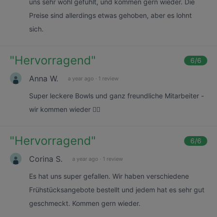
uns sehr wohl gefühlt, und kommen gern wieder. Die
Preise sind allerdings etwas gehoben, aber es lohnt
sich.
"
Hervorragend
"
6
/6
Anna W.
a year ago
·
1 review
Super leckere Bowls und ganz freundliche Mitarbeiter -
wir kommen wieder 👍🏼
"
Hervorragend
"
6
/6
Corina S.
a year ago
·
1 review
Es hat uns super gefallen. Wir haben verschiedene
Frühstücksangebote bestellt und jedem hat es sehr gut
geschmeckt. Kommen gern wieder.