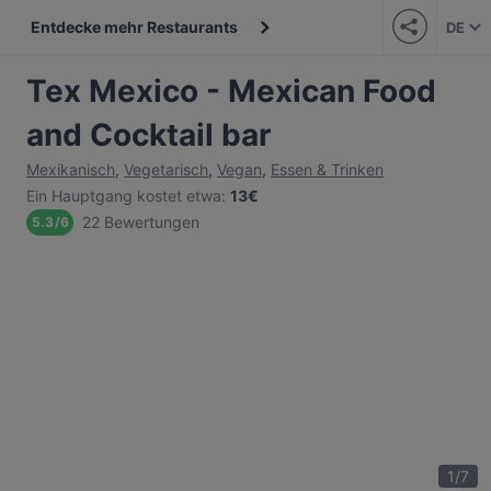
Entdecke mehr Restaurants
DE
Tex Mexico - Mexican Food
and Cocktail bar
Mexikanisch
,
Vegetarisch
,
Vegan
,
Essen & Trinken
Ein Hauptgang kostet etwa
:
13€
22 Bewertungen
5.3
/
6
1
/
7