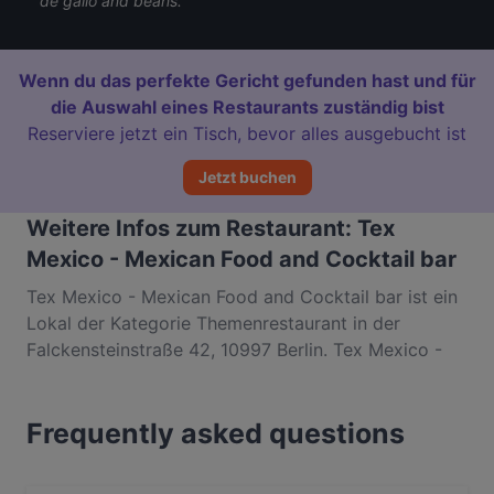
de gallo and beans.
Wenn du das perfekte Gericht gefunden hast und für
die Auswahl eines Restaurants zuständig bist
Reserviere jetzt ein Tisch, bevor alles ausgebucht ist
Jetzt buchen
Weitere Infos zum Restaurant: Tex
Mexico - Mexican Food and Cocktail bar
Tex Mexico - Mexican Food and Cocktail bar ist ein
Lokal der Kategorie Themenrestaurant in der
Falckensteinstraße 42, 10997 Berlin. Tex Mexico -
Mexican Food and Cocktail bar ist ein beliebter Ort
in Kreuzberg. Egal, ob du nur einen kleinen Snack
Frequently asked questions
brauchst oder auf der Suche nach einem kompletten
Feinschmeckererlebnis bist, entdecke die Gerichte
im Tex Mexico - Mexican Food and Cocktail bar und