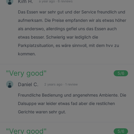
Kim H.
a year ago
·
6 reviews
Das Essen war sehr gut und der Service freundlich und
aufmerksam. Die Preise empfanden wir als etwas höher
als anderswo, allerdings gefiel uns das Essen auch
etwas besser. Schwierig war lediglich die
Parkplatzsituation, es wäre sinnvoll, mit dem hvv zu
kommen.
"
Very good
"
5
/6
Daniel C.
2 years ago
·
1 review
Freundliche Bedienung und angenehmes Ambiente. Die
Dalsuppe war leider etwas fad aber die restlichen
Gerichte waren sehr gut.
"
Very good
"
5
/6