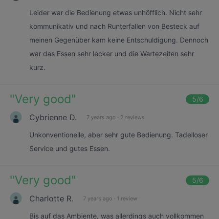
Leider war die Bedienung etwas unhöfflich. Nicht sehr
kommunikativ und nach Runterfallen von Besteck auf
meinen Gegenüber kam keine Entschuldigung. Dennoch
war das Essen sehr lecker und die Wartezeiten sehr
kurz.
"
Very good
"
5
/6
Cybrienne D.
7 years ago
·
2 reviews
Unkonventionelle, aber sehr gute Bedienung. Tadelloser
Service und gutes Essen.
"
Very good
"
5
/6
Charlotte R.
7 years ago
·
1 review
Bis auf das Ambiente, was allerdings auch vollkommen