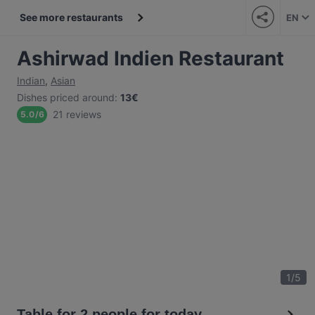
See more restaurants
EN
Ashirwad Indien Restaurant
Indian
,
Asian
Dishes priced around
:
13€
21 reviews
5.0
/
6
1
/
5
Table for 2 people for today