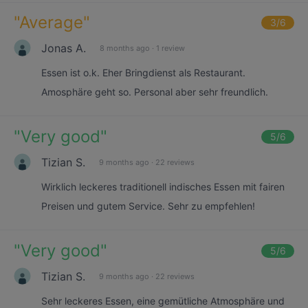
"
Average
"
3
/6
Jonas A.
8 months ago
·
1 review
Essen ist o.k. Eher Bringdienst als Restaurant.
Amosphäre geht so. Personal aber sehr freundlich.
"
Very good
"
5
/6
Tizian S.
9 months ago
·
22 reviews
Wirklich leckeres traditionell indisches Essen mit fairen
Preisen und gutem Service. Sehr zu empfehlen!
"
Very good
"
5
/6
Tizian S.
9 months ago
·
22 reviews
Sehr leckeres Essen, eine gemütliche Atmosphäre und