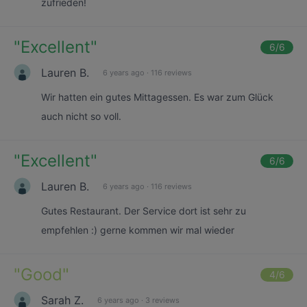
zufrieden!
"
Excellent
"
6
/6
Lauren B.
6 years ago
·
116 reviews
Wir hatten ein gutes Mittagessen. Es war zum Glück
auch nicht so voll.
"
Excellent
"
6
/6
Lauren B.
6 years ago
·
116 reviews
Gutes Restaurant. Der Service dort ist sehr zu
empfehlen :) gerne kommen wir mal wieder
"
Good
"
4
/6
Sarah Z.
6 years ago
·
3 reviews