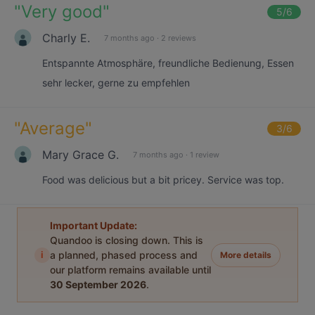
"
Very good
"
5
/6
Charly E.
7 months ago
·
2 reviews
Entspannte Atmosphäre, freundliche Bedienung, Essen
sehr lecker, gerne zu empfehlen
"
Average
"
3
/6
Mary Grace G.
7 months ago
·
1 review
Food was delicious but a bit pricey. Service was top.
Important Update:
Quandoo is closing down. This is
i
a planned, phased process and
More details
our platform remains available until
30 September 2026
.