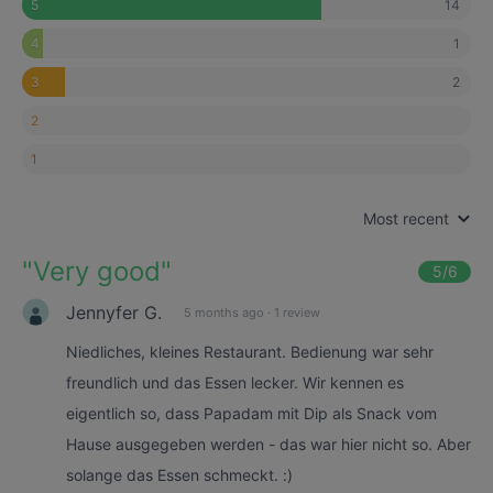
14
5
1
4
2
3
2
1
Most recent
"
Very good
"
5
/6
Jennyfer G.
5 months ago
·
1 review
Niedliches, kleines Restaurant. Bedienung war sehr
freundlich und das Essen lecker. Wir kennen es
eigentlich so, dass Papadam mit Dip als Snack vom
Hause ausgegeben werden - das war hier nicht so. Aber
solange das Essen schmeckt. :)