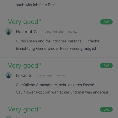
auch wirklich faire Preise.
"
Very good
"
5
/6
Hartmut G.
10 months ago
·
1 review
Gutes Essen und freundliches Personal. Einfache
Einrichtung Gerne wieder Reservierung möglich
"
Very good
"
5
/6
Lukas S.
a year ago
·
1 review
Gemütliche Atmosphäre, sehr leckeres Essen!
Cauliflower Popcorn war lecker und mal was anderes!
"
Very good
"
5
/6