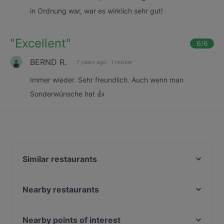
in Ordnung war, war es wirklich sehr gut!
"
Excellent
"
6
/6
BERND R.
7 years ago
·
1 review
Immer wieder. Sehr freundlich. Auch wenn man
Sonderwünsche hat 👍
Similar restaurants
Vina Haus
Scotty's Bahrenfeld
Nearby restaurants
Elsa's Restaurant & Bar
Lust auf Italien
Farina meets Mehl
Acropolis Athens
Nearby points of interest