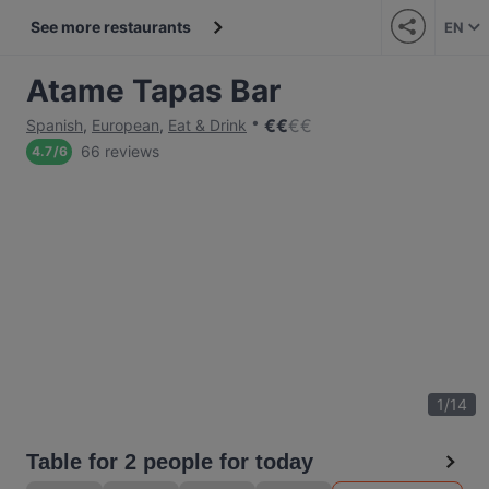
See more restaurants
EN
Atame Tapas Bar
€
€
€
€
Spanish
,
European
,
Eat & Drink
66 reviews
4.7
/
6
1
/
14
Table for 2 people for today