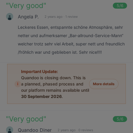
"
Very good
"
5
/6
Angela P.
2 years ago
·
1 review
Leckeres Essen, entspannte schöne Atmosphäre, sehr
netter und aufmerksamer „Bar-allround-Service-Mann“
welcher trotz sehr viel Arbeit, super nett und freundlich
/fröhlich war und geblieben ist. Sehr nice!!!!
Important Update:
Quandoo is closing down. This is
i
a planned, phased process and
More details
our platform remains available until
30 September 2026
.
"
Very good
"
5
/6
Quandoo Diner
2 years ago
·
0 reviews