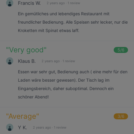
Francis W.
2 years ago
·
1 review
Ein gemütliches und lebendiges Restaurant mit
freundlicher Bedienung. Alle Speisen sehr lecker, nur die
Kroketten mit Spinat etwas laff.
"
Very good
"
5
/6
Klaus B.
2 years ago
·
1 review
Essen war sehr gut, Bedienung auch ( eine mehr für den
Laden wäre besser gewesen). Der Tisch lag im
Eingangsbereich, daher suboptimal. Dennoch ein
schöner Abend!
"
Average
"
3
/6
Y K.
2 years ago
·
1 review