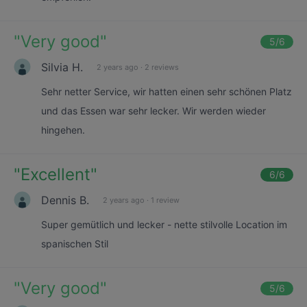
"
Very good
"
5
/6
Silvia H.
2 years ago
·
2 reviews
Sehr netter Service, wir hatten einen sehr schönen Platz
und das Essen war sehr lecker. Wir werden wieder
hingehen.
"
Excellent
"
6
/6
Dennis B.
2 years ago
·
1 review
Super gemütlich und lecker - nette stilvolle Location im
spanischen Stil
"
Very good
"
5
/6