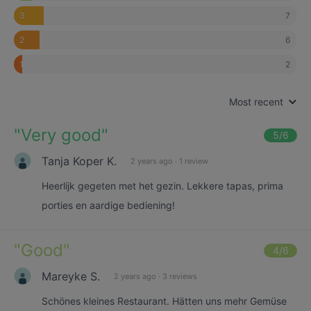
7
3
6
2
2
1
Most recent
"
Very good
"
5
/6
Tanja Koper K.
2 years ago
·
1 review
Heerlijk gegeten met het gezin. Lekkere tapas, prima
porties en aardige bediening!
"
Good
"
4
/6
Mareyke S.
2 years ago
·
3 reviews
Schönes kleines Restaurant. Hätten uns mehr Gemüse