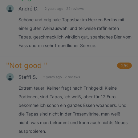
André D.
2 years ago
·
22 reviews
Schöne und originale Tapasbar im Herzen Berlins mit
einer guten Weinauswahl und teilweise raffinierten
Tapas. geschmacklich wirklich gut, spanisches Bier vom
Fass und ein sehr freundlicher Service.
"
Not good
"
2
/6
Steffi S.
2 years ago
·
2 reviews
Extrem teuer! Kellner fragt nach Trinkgeld! Kleine
Portionen, sind Tapas, ich weiß, aber für 12 Euro
bekomme ich schon ein ganzes Essen woanders. Und
die Tapas sind nicht in der Tresenvitrine, man weiß
nicht, was man bekommt und kann auch nichts Neues
ausprobieren.