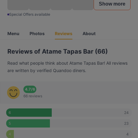
Show more
Special Offers available
Menu
Photos
Reviews
About
Reviews of Atame Tapas Bar (66)
Read what people think about Atame Tapas Bar! All reviews
are written by verified Quandoo diners.
4.7
/
6
66 reviews
24
6
23
5
4
4