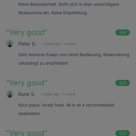
Keine Besonderheit. Reiht sich in eher unwichtigere
Restaurants ein. Keine Empfehlung.
"
Very good
"
5
/6
Peter S.
2 years ago
·
1 review
Sehr leckeres Essen und nette Bedienung. Reservierung
unbedingt zu empfehlen!
"
Very good
"
5
/6
Rune S.
2 years ago
·
1 review
Nice place, lovely food. All in all a recommended
destination
"
Very good
"
5
/6