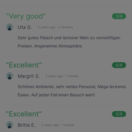
"
Very good
"
5
/6
Uta G.
2 years ago
·
2 reviews
Sehr gutes Fleisch und leckerer Wein zu vernünftigen
Preisen. Angenehme Atmosphäre.
"
Excellent
"
6
/6
Margrit S.
2 years ago
·
1 review
Schönes Ambiente, sehr nettes Personal, Mega leckeres
Essen. Auf jeden Fall einen Besuch wert!
"
Excellent
"
6
/6
Britta E.
2 years ago
·
1 review