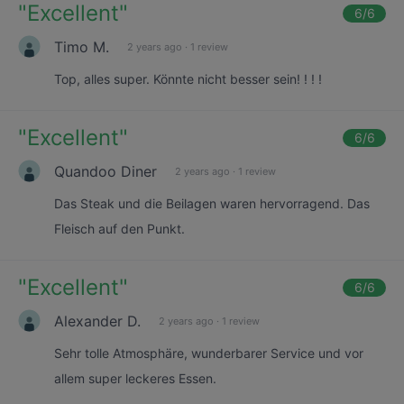
"
Excellent
"
6
/6
Timo M.
2 years ago
·
1 review
Top, alles super. Könnte nicht besser sein! ! ! !
"
Excellent
"
6
/6
Quandoo Diner
2 years ago
·
1 review
Das Steak und die Beilagen waren hervorragend. Das
Fleisch auf den Punkt.
"
Excellent
"
6
/6
Alexander D.
2 years ago
·
1 review
Sehr tolle Atmosphäre, wunderbarer Service und vor
allem super leckeres Essen.