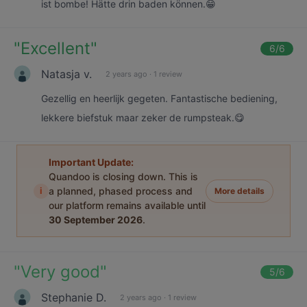
ist bombe! Hätte drin baden können.😁
"
Excellent
"
6
/6
Natasja v.
2 years ago
·
1 review
Gezellig en heerlijk gegeten. Fantastische bediening,
lekkere biefstuk maar zeker de rumpsteak.😋
Important Update:
Quandoo is closing down. This is
i
a planned, phased process and
More details
our platform remains available until
30 September 2026
.
"
Very good
"
5
/6
Stephanie D.
2 years ago
·
1 review