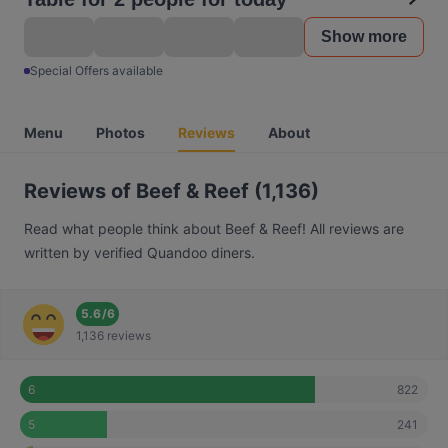
Show more
Special Offers available
Menu
Photos
Reviews
About
Reviews of Beef & Reef (1,136)
Read what people think about Beef & Reef! All reviews are
written by verified Quandoo diners.
5.6
/
6
1,136 reviews
822
6
241
5