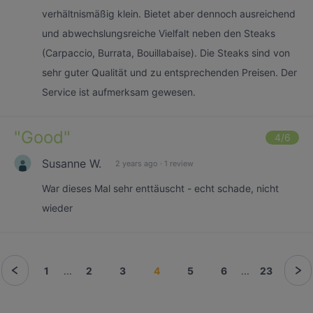
verhältnismäßig klein. Bietet aber dennoch ausreichend
und abwechslungsreiche Vielfalt neben den Steaks
(Carpaccio, Burrata, Bouillabaise). Die Steaks sind von
sehr guter Qualität und zu entsprechenden Preisen. Der
Service ist aufmerksam gewesen.
"
Good
"
4
/6
Susanne W.
2 years ago
·
1 review
War dieses Mal sehr enttäuscht - echt schade, nicht
wieder
1
...
2
3
4
5
6
...
23