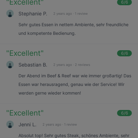
"
Excellent
"
6
/6
Stephanie P.
2 years ago
·
1 review
Sehr gutes Essen in nettem Ambiente, sehr freundliche
und kompetente Bedienung.
"
Excellent
"
6
/6
Sebastian B.
2 years ago
·
2 reviews
Der Abend im Beef & Reef war wie immer großartig! Das
Essen war herausragend, genau wie der Service! Wir
werden gerne wieder kommen!
"
Excellent
"
6
/6
Jenni L.
2 years ago
·
1 review
Absolut top! Sehr gutes Steak, schönes Ambiente, sehr