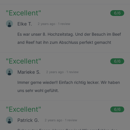
"
Excellent
"
6
/6
Elke T.
2 years ago
·
1 review
Es war unser 8. Hochzeitstag. Und der Besuch im Beef
and Reef hat ihn zum Abschluss perfekt gemacht
"
Excellent
"
6
/6
Marieke S.
2 years ago
·
1 review
Immer gerne wieder!! Einfach richtig lecker. Wir haben
uns sehr wohl gefühlt.
"
Excellent
"
6
/6
Patrick G.
2 years ago
·
1 review