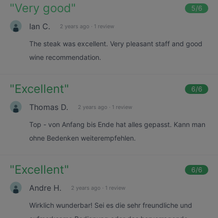
"
Very good
"
5
/6
Ian C.
2 years ago
·
1 review
The steak was excellent. Very pleasant staff and good
wine recommendation.
"
Excellent
"
6
/6
Thomas D.
2 years ago
·
1 review
Top - von Anfang bis Ende hat alles gepasst. Kann man
ohne Bedenken weiterempfehlen.
"
Excellent
"
6
/6
Andre H.
2 years ago
·
1 review
Wirklich wunderbar! Sei es die sehr freundliche und