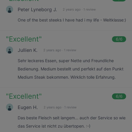
Peter Lyneborg J.
2 years ago
·
1 review
One of the best steeks I have had i my life - Weltklasse:)
"
Excellent
"
6
/6
Jullien K.
2 years ago
·
1 review
Sehr leckeres Essen, super Nette und Freundliche
Bedienung. Medium bestellt und perfekt auf den Punkt
Medium Steak bekommen. Wirklich tolle Erfahrung.
"
Excellent
"
6
/6
Eugen H.
2 years ago
·
1 review
Das beste Fleisch seit langem... auch der Service so wie
das Service ist nicht zu übertopen. :-)