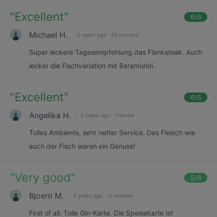
"
Excellent
"
6
/6
Michael H.
2 years ago
·
20 reviews
Super leckere Tagesempfehlung das Flanksteak. Auch
lecker die Fischvariation mit Baramundi..
"
Excellent
"
6
/6
Angelika H.
2 years ago
·
1 review
Tolles Ambiente, sehr netter Service. Das Fleisch wie
auch der Fisch waren ein Genuss!
"
Very good
"
5
/6
Bjoern M.
2 years ago
·
17 reviews
First of all: Tolle Gin-Karte. Die Speisekarte ist