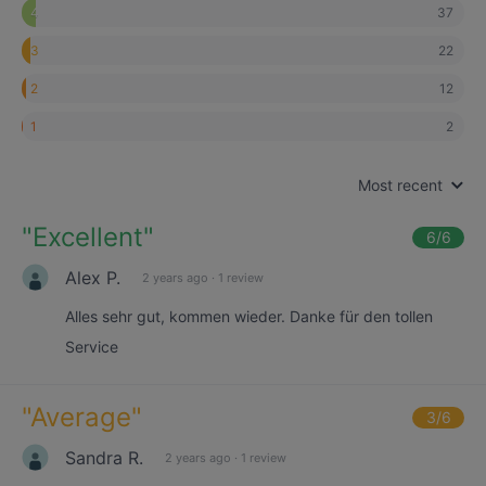
37
4
22
3
12
2
2
1
Most recent
"
Excellent
"
6
/6
Alex P.
2 years ago
·
1 review
Alles sehr gut, kommen wieder. Danke für den tollen
Service
"
Average
"
3
/6
Sandra R.
2 years ago
·
1 review