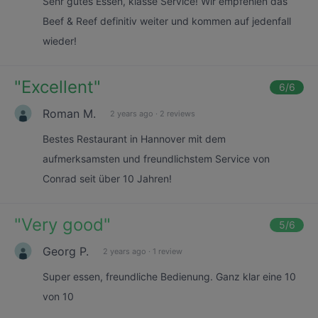
Sehr gutes Essen, klasse Service! Wir empfehlen das
Beef & Reef definitiv weiter und kommen auf jedenfall
wieder!
"
Excellent
"
6
/6
Roman M.
2 years ago
·
2 reviews
Bestes Restaurant in Hannover mit dem
aufmerksamsten und freundlichstem Service von
Conrad seit über 10 Jahren!
"
Very good
"
5
/6
Georg P.
2 years ago
·
1 review
Super essen, freundliche Bedienung. Ganz klar eine 10
von 10