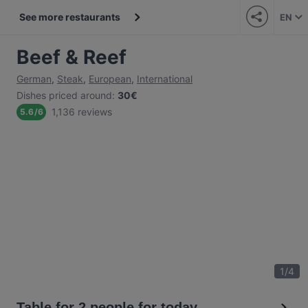
See more restaurants
EN
Beef & Reef
German
,
Steak
,
European
,
International
Dishes priced around
:
30€
1,136 reviews
5.6
/
6
1
/
4
Table for 2 people for today