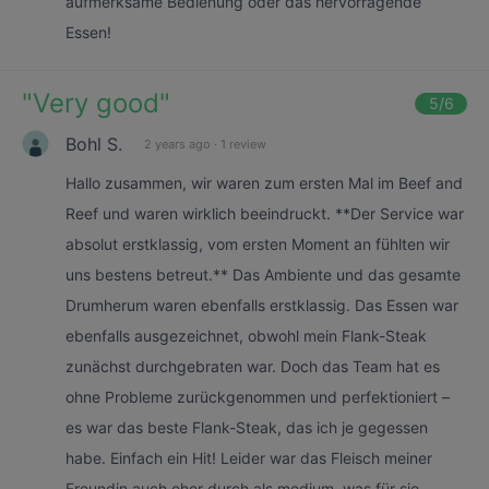
aufmerksame Bedienung oder das hervorragende
Essen!
"
Very good
"
5
/6
Bohl S.
2 years ago
·
1 review
Hallo zusammen, wir waren zum ersten Mal im Beef and
Reef und waren wirklich beeindruckt. **Der Service war
absolut erstklassig, vom ersten Moment an fühlten wir
uns bestens betreut.** Das Ambiente und das gesamte
Drumherum waren ebenfalls erstklassig. Das Essen war
ebenfalls ausgezeichnet, obwohl mein Flank-Steak
zunächst durchgebraten war. Doch das Team hat es
ohne Probleme zurückgenommen und perfektioniert –
es war das beste Flank-Steak, das ich je gegessen
habe. Einfach ein Hit! Leider war das Fleisch meiner
Freundin auch eher durch als medium, was für sie