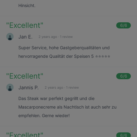
Hinsicht.
"
Excellent
"
6
/6
Jan E.
2 years ago
·
1 review
Super Service, hohe Gastgeberqualitäten und
hervorragende Qualität der Speisen 5 ⭐️⭐️⭐️⭐️⭐️
"
Excellent
"
6
/6
Jannis P.
2 years ago
·
1 review
Das Steak war perfekt gegrillt und die
Mascarponecreme als Nachtisch ist auch sehr zu
empfehlen. Gerne wieder!
"
Excellent
"
6
/6