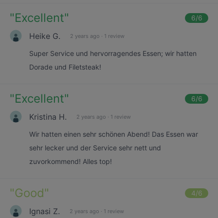
"
Excellent
"
6
/6
Heike G.
2 years ago
·
1 review
Super Service und hervorragendes Essen; wir hatten
Dorade und Filetsteak!
"
Excellent
"
6
/6
Kristina H.
2 years ago
·
1 review
Wir hatten einen sehr schönen Abend! Das Essen war
sehr lecker und der Service sehr nett und
zuvorkommend! Alles top!
"
Good
"
4
/6
Ignasi Z.
2 years ago
·
1 review