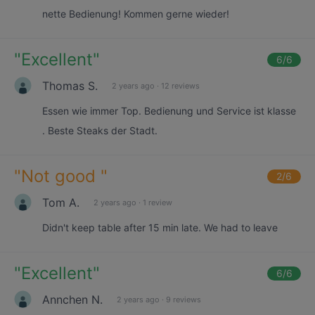
nette Bedienung! Kommen gerne wieder!
"
Excellent
"
6
/6
Thomas S.
2 years ago
·
12 reviews
Essen wie immer Top. Bedienung und Service ist klasse
. Beste Steaks der Stadt.
"
Not good
"
2
/6
Tom A.
2 years ago
·
1 review
Didn't keep table after 15 min late. We had to leave
"
Excellent
"
6
/6
Annchen N.
2 years ago
·
9 reviews