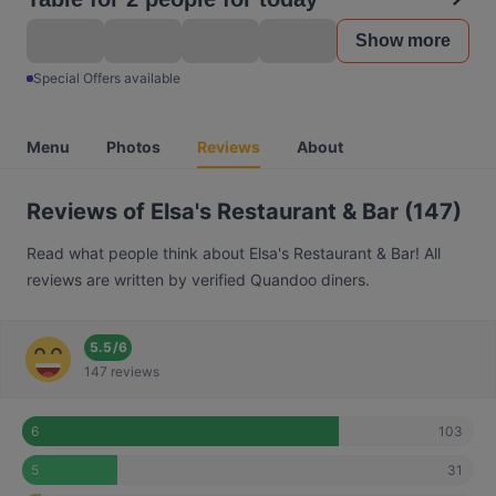
Show more
Special Offers available
Menu
Photos
Reviews
About
Reviews of Elsa's Restaurant & Bar (147)
Read what people think about Elsa's Restaurant & Bar! All
reviews are written by verified Quandoo diners.
5.5
/
6
147 reviews
103
6
31
5