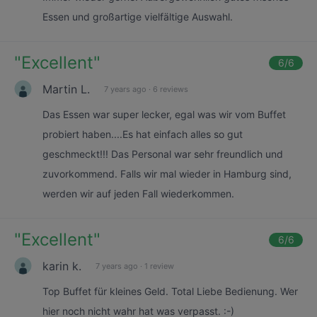
Essen und großartige vielfältige Auswahl.
"
Excellent
"
6
/6
Martin L.
7 years ago
·
6 reviews
Das Essen war super lecker, egal was wir vom Buffet
probiert haben....Es hat einfach alles so gut
geschmeckt!!! Das Personal war sehr freundlich und
zuvorkommend. Falls wir mal wieder in Hamburg sind,
werden wir auf jeden Fall wiederkommen.
"
Excellent
"
6
/6
karin k.
7 years ago
·
1 review
Top Buffet für kleines Geld. Total Liebe Bedienung. Wer
hier noch nicht wahr hat was verpasst. :-)