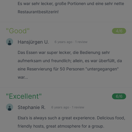
Es war sehr lecker, große Portionen und eine sehr nette
Restaurantbesitzerin!
"
Good
"
4
/6
Hansjürgen U.
6 years ago
·
1 review
Das Essen war super lecker, die Bedienung sehr
aufmerksam und freundlich; allein, es war überfüllt, da
eine Reservierung für 50 Personen "untergegangen"
war...
"
Excellent
"
6
/6
Stephanie R.
6 years ago
·
1 review
Elsa’s is always such a great experience. Delicious food,
friendly hosts, great atmosphere for a group.