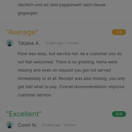
reichlich und wir sind pappensatt nach Hause
gegangen
"
Average
"
3
/6
Tatjana A.
6 years ago
·
1 review
Food was okay, but service not. As a customer you do
not feel welcomed. There is no greeting, items were
missing and even on request you get not served
immediately or at all. Receipt was also missing, you only
get told what to pay. Overall recommendation: improve
customer service.
"
Excellent
"
6
/6
Conni N.
6 years ago
·
1 review