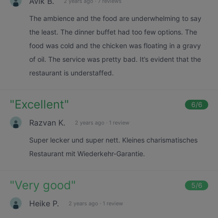
Avik B.
2 years ago
·
7 reviews
The ambience and the food are underwhelming to say
the least. The dinner buffet had too few options. The
food was cold and the chicken was floating in a gravy
of oil. The service was pretty bad. It’s evident that the
restaurant is understaffed.
"
Excellent
"
6
/6
Razvan K.
2 years ago
·
1 review
Super lecker und super nett. Kleines charismatisches
Restaurant mit Wiederkehr-Garantie.
"
Very good
"
5
/6
Heike P.
2 years ago
·
1 review