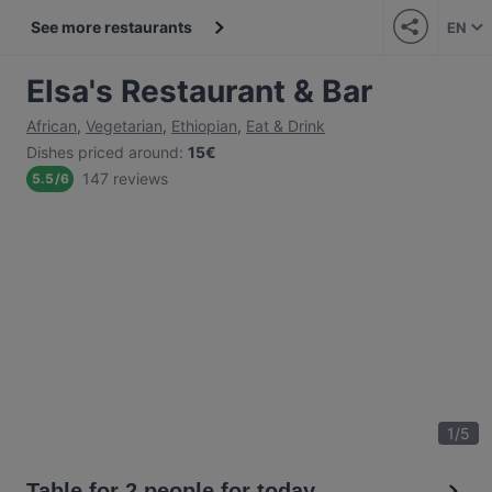
See more restaurants
EN
Elsa's Restaurant & Bar
African
,
Vegetarian
,
Ethiopian
,
Eat & Drink
Dishes priced around
:
15€
147 reviews
5.5
/
6
1
/
5
Table for 2 people for today