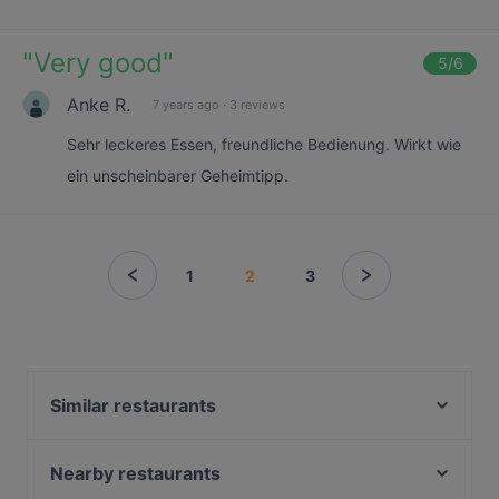
"
Very good
"
5
/6
Anke R.
7 years ago
·
3 reviews
Sehr leckeres Essen, freundliche Bedienung. Wirkt wie
ein unscheinbarer Geheimtipp.
1
2
3
Similar restaurants
Scotty's Bahrenfeld
Ashirwad Indien Restaurant
Nearby restaurants