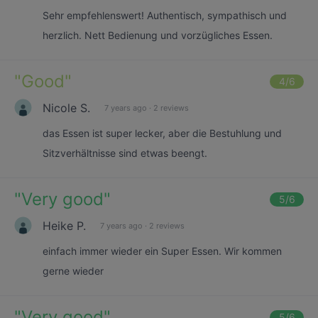
Sehr empfehlenswert! Authentisch, sympathisch und
herzlich. Nett Bedienung und vorzügliches Essen.
"
Good
"
4
/6
Nicole S.
7 years ago
·
2 reviews
das Essen ist super lecker, aber die Bestuhlung und
Sitzverhältnisse sind etwas beengt.
"
Very good
"
5
/6
Heike P.
7 years ago
·
2 reviews
einfach immer wieder ein Super Essen. Wir kommen
gerne wieder
"
Very good
"
5
/6