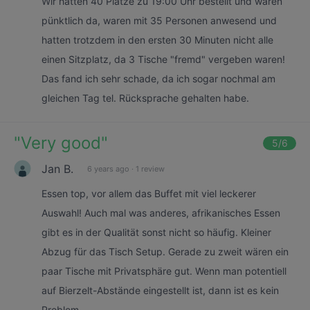
Wir hatten 40 Plätze zu 19:00 Uhr bestellt und waren
pünktlich da, waren mit 35 Personen anwesend und
hatten trotzdem in den ersten 30 Minuten nicht alle
einen Sitzplatz, da 3 Tische "fremd" vergeben waren!
Das fand ich sehr schade, da ich sogar nochmal am
gleichen Tag tel. Rücksprache gehalten habe.
"
Very good
"
5
/6
Jan B.
6 years ago
·
1 review
Essen top, vor allem das Buffet mit viel leckerer
Auswahl! Auch mal was anderes, afrikanisches Essen
gibt es in der Qualität sonst nicht so häufig. Kleiner
Abzug für das Tisch Setup. Gerade zu zweit wären ein
paar Tische mit Privatsphäre gut. Wenn man potentiell
auf Bierzelt-Abstände eingestellt ist, dann ist es kein
Problem.