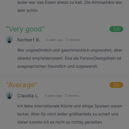
leider war das Essen etwas zu kalt. Die Atmosphäre war
sehr schön
"
Very good
"
5
/6
Norbert B.
4 years ago
·
2 reviews
War ungewöhnlich und geschmacklich ungewohnt, aber
absolut empfehlenswert. Elsa als Person/Gastgebein ist
ausgesprochen freundlich und zugewandt.
"
Average
"
3
/6
Claudia L.
4 years ago
·
2 reviews
Ich liebe internationale Küche und einige Speisen waren
lecker. Aber für mich leider größtenteils zu scharf und
daher konnte ich es nicht so richtig genießen.