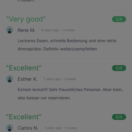
"
Very good
"
5
/6
Rene M.
6 years ago
·
1 review
Leckeres Essen, schnelle Bedienung und eine nette
Atmosphäre. Definitiv weiterzuempfehlen
"
Excellent
"
6
/6
Esther K.
7 years ago
·
1 review
Extrem lecker!!! Sehr freundliches Personal. Aber klein,
also besser vor reservieren.
"
Excellent
"
6
/6
Carlos N.
7 years ago
·
1 review