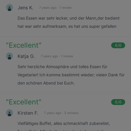
Jens K.
7 years ago
·
1 review
Das Essen war sehr lecker, und der Mann,der bedient
hat war sehr aufmerksam, es hat uns super gefallen
"
Excellent
"
6
/6
Katja G.
7 years ago
·
1 review
Sehr herzliche Atmosphäre und tolles Essen für
Vegetarier! Ich komme bestimmt wieder; vielen Dank für
den schönen Abend bei Euch.
"
Excellent
"
6
/6
Kirsten F.
7 years ago
·
3 reviews
Vielfältiges Buffet, alles schmackhaft zubereitet,