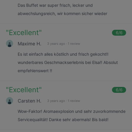
Das Buffet war super frisch, lecker und
abwechslungsreich, wir kommen sicher wieder
"
Excellent
"
6
/6
Maxime H.
3 years ago
·
1 review
Es ist einfach alles köstlich und frisch gekocht!!
wunderbares Geschmackserlebnis bei Elsa!! Absolut
empfehlenswert !!
"
Excellent
"
6
/6
Carsten H.
3 years ago
·
1 review
Wow-Faktor! Aromaexplosion und sehr zuvorkommende
Servicequalität! Danke sehr abermals! Bis bald!