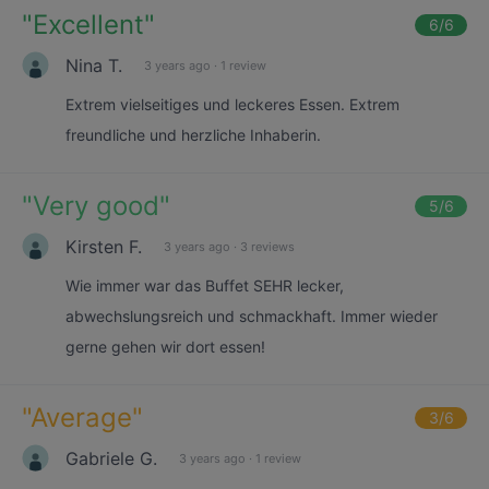
"
Excellent
"
6
/6
Nina T.
3 years ago
·
1 review
Extrem vielseitiges und leckeres Essen. Extrem
freundliche und herzliche Inhaberin.
"
Very good
"
5
/6
Kirsten F.
3 years ago
·
3 reviews
Wie immer war das Buffet SEHR lecker,
abwechslungsreich und schmackhaft. Immer wieder
gerne gehen wir dort essen!
"
Average
"
3
/6
Gabriele G.
3 years ago
·
1 review