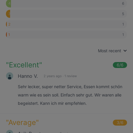
6
4
5
3
1
2
1
1
Most recent
"
Excellent
"
6
/6
Hanno V.
2 years ago
·
1 review
Sehr lecker, super netter Service, Essen kommt schön
warm wie es sein soll. Einfach sehr gut. Wir waren alle
begeistert. Kann ich mir empfehlen.
"
Average
"
3
/6