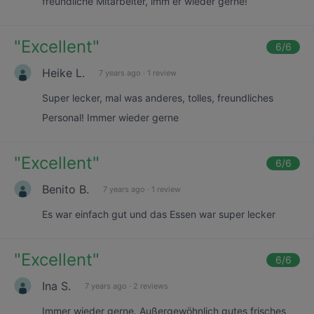
freundliche Mitarbeiter, imm ér wieder gerne!
"
Excellent
"
6
/6
Heike L.
7 years ago
·
1 review
Super lecker, mal was anderes, tolles, freundliches
Personal! Immer wieder gerne
"
Excellent
"
6
/6
Benito B.
7 years ago
·
1 review
Es war einfach gut und das Essen war super lecker
"
Excellent
"
6
/6
Ina S.
7 years ago
·
2 reviews
Immer wieder gerne. Außergewöhnlich gutes frisches