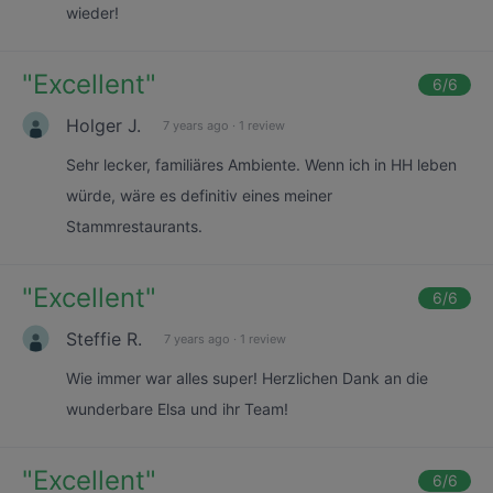
wieder!
"
Excellent
"
6
/6
Holger J.
7 years ago
·
1 review
Sehr lecker, familiäres Ambiente. Wenn ich in HH leben
würde, wäre es definitiv eines meiner
Stammrestaurants.
"
Excellent
"
6
/6
Steffie R.
7 years ago
·
1 review
Wie immer war alles super! Herzlichen Dank an die
wunderbare Elsa und ihr Team!
"
Excellent
"
6
/6