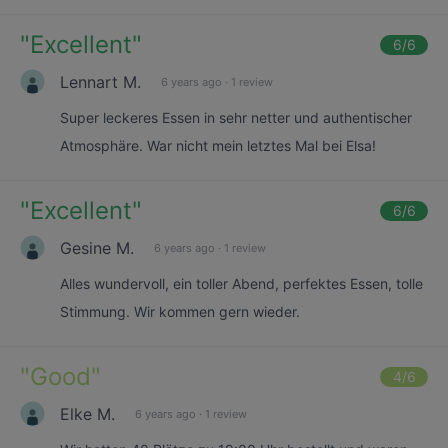
"
Excellent
"
6
/6
Lennart M.
6 years ago
·
1 review
Super leckeres Essen in sehr netter und authentischer
Atmosphäre. War nicht mein letztes Mal bei Elsa!
"
Excellent
"
6
/6
Gesine M.
6 years ago
·
1 review
Alles wundervoll, ein toller Abend, perfektes Essen, tolle
Stimmung. Wir kommen gern wieder.
"
Good
"
4
/6
Elke M.
6 years ago
·
1 review