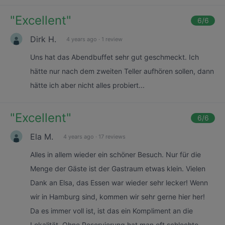
"
Excellent
"
6
/6
Dirk H.
4 years ago
·
1 review
Uns hat das Abendbuffet sehr gut geschmeckt. Ich
hätte nur nach dem zweiten Teller aufhören sollen, dann
hätte ich aber nicht alles probiert...
"
Excellent
"
6
/6
Ela M.
4 years ago
·
17 reviews
Alles in allem wieder ein schöner Besuch. Nur für die
Menge der Gäste ist der Gastraum etwas klein. Vielen
Dank an Elsa, das Essen war wieder sehr lecker! Wenn
wir in Hamburg sind, kommen wir sehr gerne hier her!
Da es immer voll ist, ist das ein Kompliment an die
Lokalität. Ohne Reservierung hat man oft schlechte