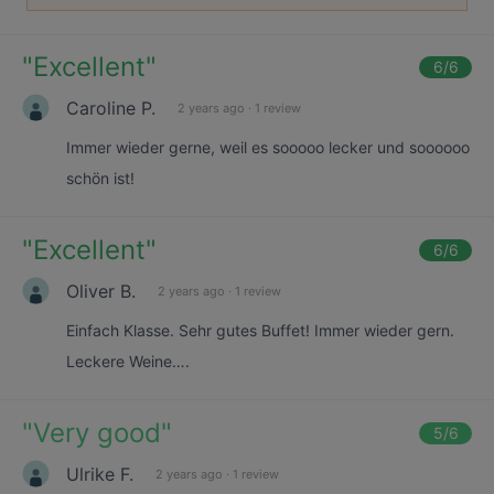
"
Excellent
"
6
/6
Caroline P.
2 years ago
·
1 review
Immer wieder gerne, weil es sooooo lecker und soooooo
schön ist!
"
Excellent
"
6
/6
Oliver B.
2 years ago
·
1 review
Einfach Klasse. Sehr gutes Buffet! Immer wieder gern.
Leckere Weine….
"
Very good
"
5
/6
Ulrike F.
2 years ago
·
1 review