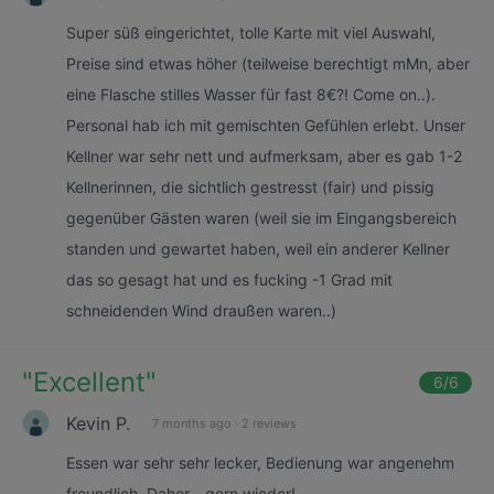
Super süß eingerichtet, tolle Karte mit viel Auswahl,
Preise sind etwas höher (teilweise berechtigt mMn, aber
eine Flasche stilles Wasser für fast 8€?! Come on..).
Personal hab ich mit gemischten Gefühlen erlebt. Unser
Kellner war sehr nett und aufmerksam, aber es gab 1-2
Kellnerinnen, die sichtlich gestresst (fair) und pissig
gegenüber Gästen waren (weil sie im Eingangsbereich
standen und gewartet haben, weil ein anderer Kellner
das so gesagt hat und es fucking -1 Grad mit
schneidenden Wind draußen waren..)
"
Excellent
"
6
/6
Kevin P.
7 months ago
·
2 reviews
Essen war sehr sehr lecker, Bedienung war angenehm
freundlich. Daher - gern wieder!