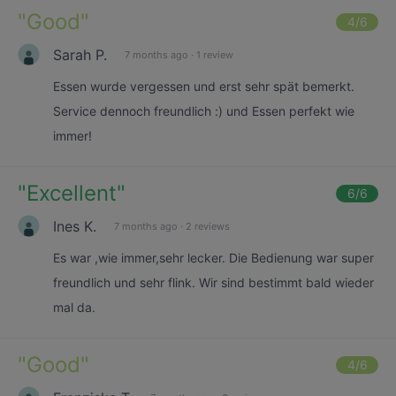
"
Good
"
4
/6
Sarah P.
7 months ago
·
1 review
Essen wurde vergessen und erst sehr spät bemerkt.
Service dennoch freundlich :) und Essen perfekt wie
immer!
"
Excellent
"
6
/6
Ines K.
7 months ago
·
2 reviews
Es war ,wie immer,sehr lecker. Die Bedienung war super
freundlich und sehr flink. Wir sind bestimmt bald wieder
mal da.
"
Good
"
4
/6