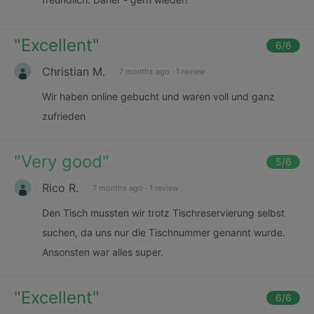
"
Excellent
"
6
/6
Christian M.
7 months ago
·
1 review
Wir haben online gebucht und waren voll und ganz
zufrieden
"
Very good
"
5
/6
Rico R.
7 months ago
·
1 review
Den Tisch mussten wir trotz Tischreservierung selbst
suchen, da uns nur die Tischnummer genannt wurde.
Ansonsten war alles super.
"
Excellent
"
6
/6