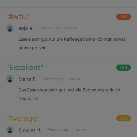
"
Awful
"
1
/6
anja e.
7 months ago
·
1 review
Essen sehr gut nur die Kaffeegetränke könnten etwas
günstiger sein
"
Excellent
"
6
/6
Marie F.
7 months ago
·
1 review
Das Essen war sehr gut und die Bedienung wirklich
freundlich.
"
Average
"
3
/6
Susann H.
7 months ago
·
1 review