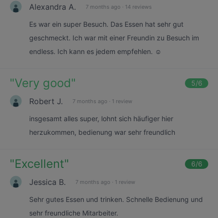
Alexandra A.
7 months ago
·
14 reviews
Es war ein super Besuch. Das Essen hat sehr gut
geschmeckt. Ich war mit einer Freundin zu Besuch im
endless. Ich kann es jedem empfehlen. ☺️
"
Very good
"
5
/6
Robert J.
7 months ago
·
1 review
insgesamt alles super, lohnt sich häufiger hier
herzukommen, bedienung war sehr freundlich
"
Excellent
"
6
/6
Jessica B.
7 months ago
·
1 review
Sehr gutes Essen und trinken. Schnelle Bedienung und
sehr freundliche Mitarbeiter.