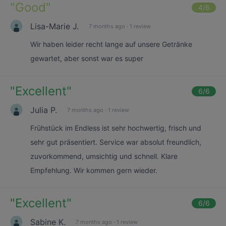
"
Good
"
4
/6
Lisa-Marie J.
7 months ago
·
1 review
Wir haben leider recht lange auf unsere Getränke
gewartet, aber sonst war es super
"
Excellent
"
6
/6
Julia P.
7 months ago
·
1 review
Frühstück im Endless ist sehr hochwertig, frisch und
sehr gut präsentiert. Service war absolut freundlich,
zuvorkommend, umsichtig und schnell. Klare
Empfehlung. Wir kommen gern wieder.
"
Excellent
"
6
/6
Sabine K.
7 months ago
·
1 review