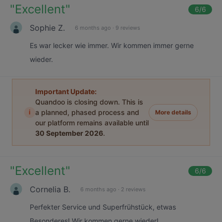
"
Excellent
"
6
/6
Sophie Z.
6 months ago
·
9 reviews
Es war lecker wie immer. Wir kommen immer gerne
wieder.
Important Update:
Quandoo is closing down. This is
i
a planned, phased process and
More details
our platform remains available until
30 September 2026
.
"
Excellent
"
6
/6
Cornelia B.
6 months ago
·
2 reviews
Perfekter Service und Superfrühstück, etwas
Besonderes! Wir kommen gerne wieder!