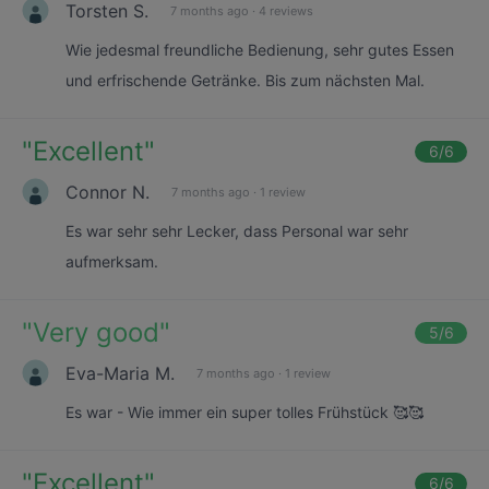
Torsten S.
7 months ago
·
4 reviews
Wie jedesmal freundliche Bedienung, sehr gutes Essen
und erfrischende Getränke. Bis zum nächsten Mal.
"
Excellent
"
6
/6
Connor N.
7 months ago
·
1 review
Es war sehr sehr Lecker, dass Personal war sehr
aufmerksam.
"
Very good
"
5
/6
Eva-Maria M.
7 months ago
·
1 review
Es war - Wie immer ein super tolles Frühstück 🥰🥰
"
Excellent
"
6
/6