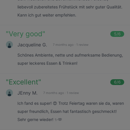
liebevoll zubereitetes Frühstück mit sehr guter Qualität.
Kann ich gut weiter empfehlen.
"
Very good
"
5
/6
Jacqueline G.
7 months ago
·
1 review
Schönes Ambiente, nette und aufmerksame Bedienung,
super leckeres Essen & Trinken!
"
Excellent
"
6
/6
JEnny M.
7 months ago
·
1 review
Ich fand es super! 😍 Trotz Feiertag waren sie da, waren
super freundlich, Essen hat fantastisch geschmeckt!
Sehr gerne wieder! ✨🫶