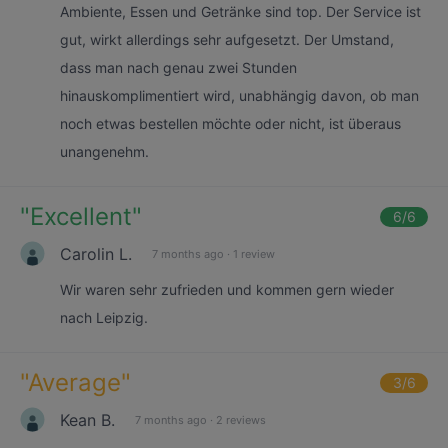
Ambiente, Essen und Getränke sind top. Der Service ist
gut, wirkt allerdings sehr aufgesetzt. Der Umstand,
dass man nach genau zwei Stunden
hinauskomplimentiert wird, unabhängig davon, ob man
noch etwas bestellen möchte oder nicht, ist überaus
unangenehm.
"
Excellent
"
6
/6
Carolin L.
7 months ago
·
1 review
Wir waren sehr zufrieden und kommen gern wieder
nach Leipzig.
"
Average
"
3
/6
Kean B.
7 months ago
·
2 reviews