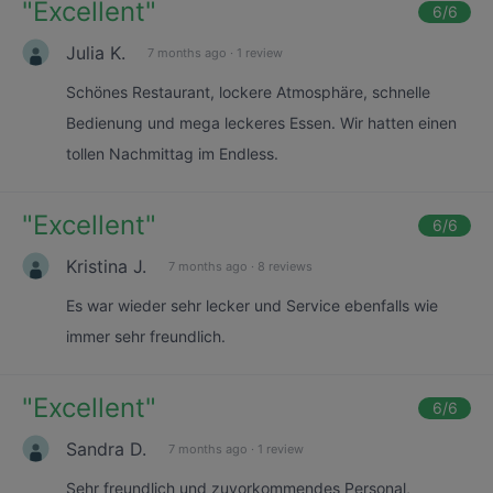
"
Excellent
"
6
/6
Julia K.
7 months ago
·
1 review
Schönes Restaurant, lockere Atmosphäre, schnelle
Bedienung und mega leckeres Essen. Wir hatten einen
tollen Nachmittag im Endless.
"
Excellent
"
6
/6
Kristina J.
7 months ago
·
8 reviews
Es war wieder sehr lecker und Service ebenfalls wie
immer sehr freundlich.
"
Excellent
"
6
/6
Sandra D.
7 months ago
·
1 review
Sehr freundlich und zuvorkommendes Personal,