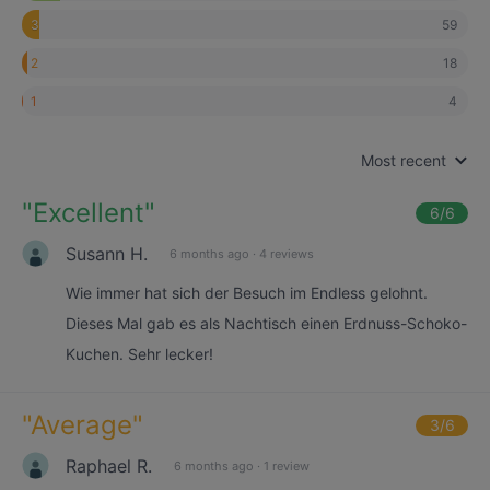
59
3
18
2
4
1
Most recent
"
Excellent
"
6
/6
Susann H.
6 months ago
·
4 reviews
Wie immer hat sich der Besuch im Endless gelohnt.
Dieses Mal gab es als Nachtisch einen Erdnuss-Schoko-
Kuchen. Sehr lecker!
"
Average
"
3
/6
Raphael R.
6 months ago
·
1 review