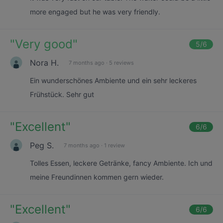
more engaged but he was very friendly.
"
Very good
"
5
/6
Nora H.
7 months ago
·
5 reviews
Ein wunderschönes Ambiente und ein sehr leckeres
Frühstück. Sehr gut
"
Excellent
"
6
/6
Peg S.
7 months ago
·
1 review
Tolles Essen, leckere Getränke, fancy Ambiente. Ich und
meine Freundinnen kommen gern wieder.
"
Excellent
"
6
/6