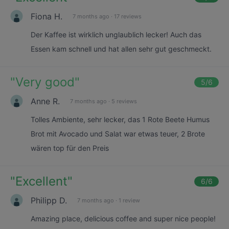
Fiona H.
7 months ago
·
17 reviews
Der Kaffee ist wirklich unglaublich lecker! Auch das
Essen kam schnell und hat allen sehr gut geschmeckt.
"
Very good
"
5
/6
Anne R.
7 months ago
·
5 reviews
Tolles Ambiente, sehr lecker, das 1 Rote Beete Humus
Brot mit Avocado und Salat war etwas teuer, 2 Brote
wären top für den Preis
"
Excellent
"
6
/6
Philipp D.
7 months ago
·
1 review
Amazing place, delicious coffee and super nice people!