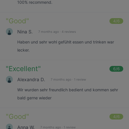
100% recommend.
"
Good
"
4
/6
Nina S.
7 months ago
·
4 reviews
Haben und sehr wohl gefühlt essen und trinken war
lecker.
"
Excellent
"
6
/6
Alexandra D.
7 months ago
·
1 review
Wir wurden sehr freundlich bedient und kommen sehr
bald gerne wieder
"
Good
"
4
/6
Anna W.
7 months ago
·
1 review