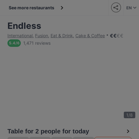
See more restaurants
EN
Endless
€
€
€
€
International
,
Fusion
,
Eat & Drink
,
Cake & Coffee
1,471 reviews
5.4
/
6
1
/
8
Table for 2 people for today