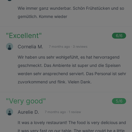
Wie immer ganz wunderbar. Schön Frühstücken und so
gemütlich. Komme wieder
"
Excellent
"
6
/6
Cornelia M.
7 months ago
·
3 reviews
Wir haben uns sehr wohlgefühlt, es hat hervorragend
geschmeckt. Das Ambiente ist super und die Speisen
werden sehr ansprechend serviert. Das Personal ist sehr
zuvorkommend und flink. Vielen Dank.
"
Very good
"
5
/6
Aurelie D.
7 months ago
·
1 review
It was a lovely restaurant! The food is very delicious and
it was very fast on our table. The waiter could be a little