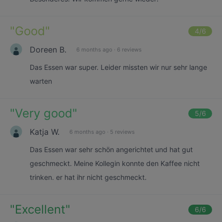
"
Good
"
4
/6
Doreen B.
6 months ago
·
6 reviews
Das Essen war super. Leider missten wir nur sehr lange
warten
"
Very good
"
5
/6
Katja W.
6 months ago
·
5 reviews
Das Essen war sehr schön angerichtet und hat gut
geschmeckt. Meine Kollegin konnte den Kaffee nicht
trinken. er hat ihr nicht geschmeckt.
"
Excellent
"
6
/6