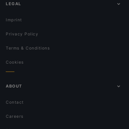
LEGAL
Restaurants For Groups in Leipzig
Griechisches Restaurant Poseidon
Restaurants For Business Lunch in Leipzig
Reishaus
Imprint
Privacy Policy
Terms & Conditions
Cookies
ABOUT
Contact
Careers