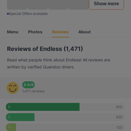
Show more
Special Offers available
Menu
Photos
Reviews
About
Reviews of Endless (1,471)
Read what people think about Endless! All reviews are
written by verified Quandoo diners.
5.4
/
6
1,471 reviews
910
6
355
5
125
4