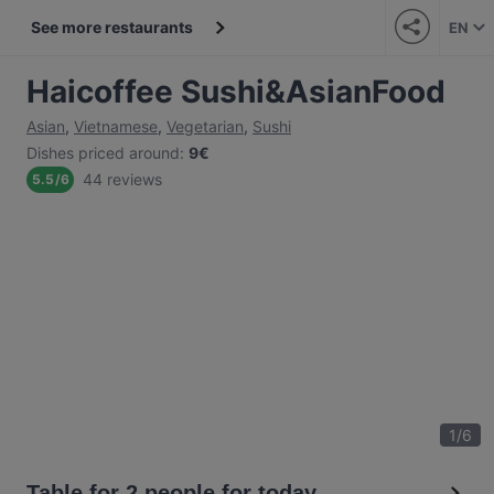
See more restaurants
EN
Haicoffee Sushi&AsianFood
Asian
,
Vietnamese
,
Vegetarian
,
Sushi
Dishes priced around
:
9€
44 reviews
5.5
/
6
1
/
6
Table for 2 people for today