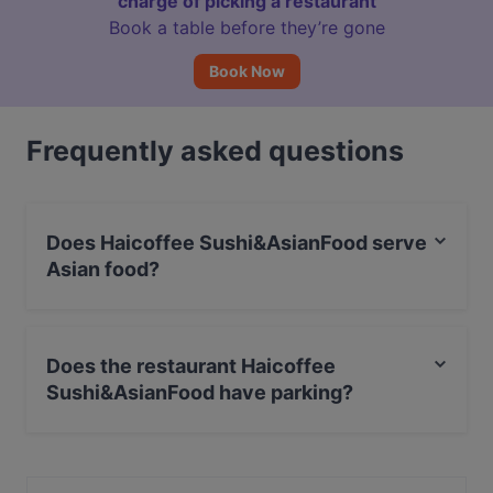
charge of picking a restaurant
Book a table before they’re gone
Book Now
Frequently asked questions
Does Haicoffee Sushi&AsianFood serve
Asian food?
Yes, the restaurant Haicoffee Sushi&AsianFood serves
Asian food and also serves Vietnamese, Vegetarian,
Does the restaurant Haicoffee
Sushi food.
Sushi&AsianFood have parking?
Yes, the restaurant Haicoffee Sushi&AsianFood has
Street Parking.