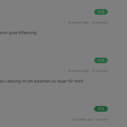
5
/6
9 months ago
·
22 reviews
sonst gute Erfahrung
5
/6
9 months ago
·
22 reviews
s Leistung ist ein bisschen zu teuer für mich
6
/6
9 months ago
·
1 review