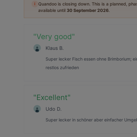
i
Quandoo is closing down. This is a planned, ph
available until
30 September 2026
.
"
Very good
"
Klaus B.
Super lecker Fisch essen ohne Brimborium; ei
restlos zufrieden
"
Excellent
"
Udo D.
Super lecker in schöner aber einfacher Umge