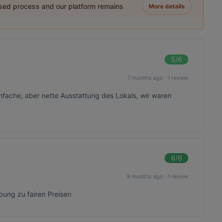
ased process and our platform remains
More details
5
/6
7 months ago
·
1 review
nfache, aber nette Ausstattung des Lokals, wir waren
6
/6
8 months ago
·
1 review
bung zu fairen Preisen