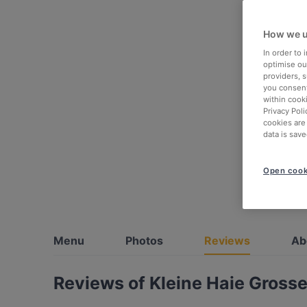
How we u
In order to
optimise our
providers, 
you consent
within cook
Privacy Poli
cookies are
data is save
Open cook
Menu
Photos
Reviews
Ab
Reviews of Kleine Haie Grosse