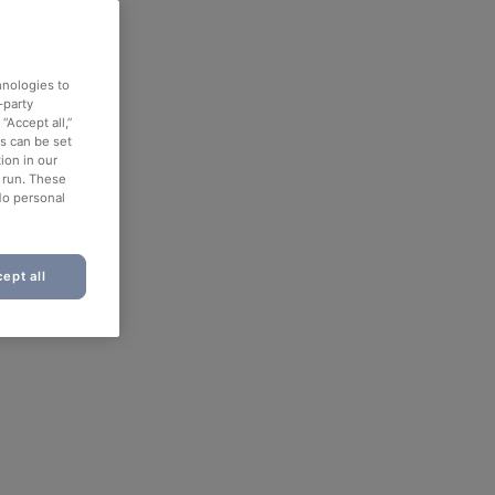
hnologies to
-party
“Accept all,”
es can be set
ion in our
o run. These
No personal
ept all