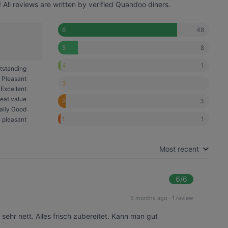
All reviews are written by verified Quandoo diners.
48
6
8
5
1
4
tstanding
Pleasant
3
Excellent
eat value
3
2
ally Good
1
1
 pleasant
Most recent
6
/6
5 months ago
·
1 review
sehr nett. Alles frisch zubereitet. Kann man gut