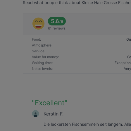
Read what people think about Kleine Haie Grosse Fische! 
5.6
/
6
61 reviews
Food
:
Ou
Atmosphere
:
Service
:
Value for money
:
Gr
Waiting time
:
Exception
Noise levels
:
Very
"
Excellent
"
Kerstin F.
Die leckersten Fischsemmeln seit langem. Alle 