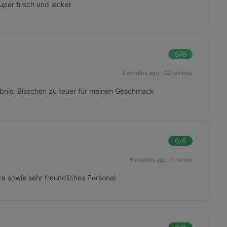
uper frisch und lecker
5
/6
9 months ago
·
22 reviews
bnis. Bisschen zu teuer für meinen Geschmack
6
/6
9 months ago
·
1 review
e sowie sehr freundliches Personal