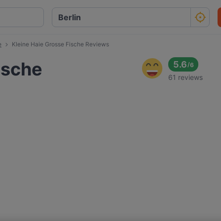
e
Kleine Haie Grosse Fische Reviews
ische
5.6
/
6
61 reviews