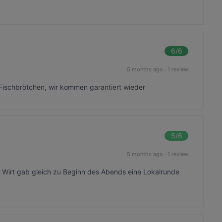
6
/6
5 months ago
·
1 review
e Fischbrötchen, wir kommen garantiert wieder
5
/6
5 months ago
·
1 review
r Wirt gab gleich zu Beginn des Abends eine Lokalrunde