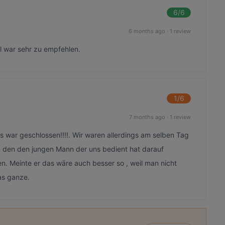
6
/6
6 months ago
·
1 review
l war sehr zu empfehlen.
1
/6
7 months ago
·
1 review
s war geschlossen!!!!. Wir waren allerdings am selben Tag
den den jungen Mann der uns bedient hat darauf
. Meinte er das wäre auch besser so , weil man nicht
as ganze.