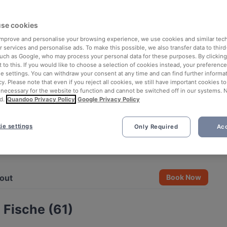
se cookies
 improve and personalise your browsing experience, we use cookies and similar tec
 services and personalise ads. To make this possible, we also transfer data to third
such as Google, who may process your personal data for these purposes. By clicking 
 to this. If you would like to choose a selection of cookies instead, your preferenc
ie settings. You can withdraw your consent at any time and can find further informat
cy. Please note that even if you reject all cookies, we still have important cookies t
 necessary for the website to function and cannot be switched off in our systems. 
d.
Quandoo Privacy Policy
Google Privacy Policy
ie settings
Only Required
Acc
See all 7 photos
out
Book Now
 Fische (61)