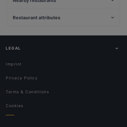
Nearby restaurants
Gaststätte Zur Schmiede
Mikado Altstadt
Que Chevere
VEN Restaurant
Restaurant attributes
Room seventy
Ocakbasi Altstadt
Family-friendly Restaurants in Dresden
Tô
The Loft Restaurant & Bar
Casual Restaurants in Dresden
Via Re
SongLam 37 Dresden
Cosy Restaurants in Dresden
Pho Xua - Viet Streetfood
Restaurant Genuss-Atelier
LEGAL
Lively in Dresden
Phở Mum
Mikado Radebeul
Restaurants For Groups in Dresden
China Restaurant China Zeit
Bombay Mirchi
Imprint
Lößnitztalschänke - Restaurant Radebeul
Restaurant Lingnerterrassen
Privacy Policy
Terms & Conditions
Cookies