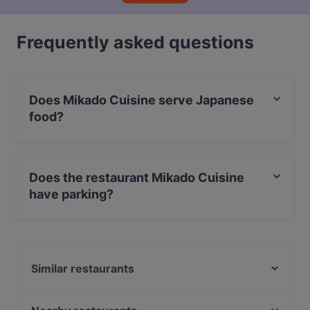
Frequently asked questions
Does Mikado Cuisine serve Japanese
food?
Yes, the restaurant Mikado Cuisine serves Japanese
food and also serves Asian, Sushi, Asian Fusion food.
Does the restaurant Mikado Cuisine
have parking?
Yes, the restaurant Mikado Cuisine has Street Parking.
Similar restaurants
Die ELBUFEREI
nr13 - Genuss am Hafen