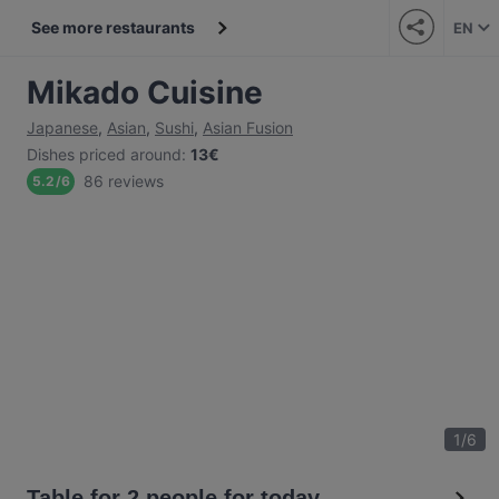
See more restaurants
EN
Mikado Cuisine
Japanese
,
Asian
,
Sushi
,
Asian Fusion
Dishes priced around
:
13€
86 reviews
5.2
/
6
1
/
6
Table for 2 people for today