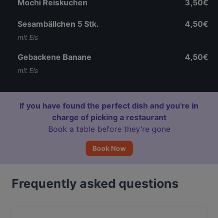
Mochi Reiskuchen
3,50€
Sesambällchen 5 Stk.
4,50€
mit Eis
Gebackene Banane
4,50€
mit Eis
If you have found the perfect dish and you're in
charge of picking a restaurant
Book a table before they’re gone
Book Now
Frequently asked questions