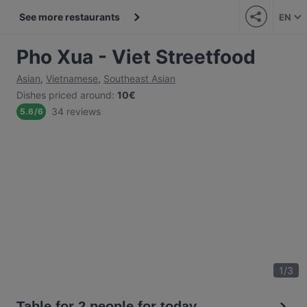
See more restaurants
EN
Pho Xua - Viet Streetfood
Asian
,
Vietnamese
,
Southeast Asian
Dishes priced around
:
10€
34 reviews
5.6
/
6
1
/
3
Table for 2 people for today