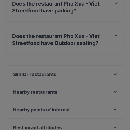
Does the restaurant Pho Xua - Viet
Streetfood have parking?
Yes, the restaurant Pho Xua - Viet Streetfood has
Street Parking.
Does the restaurant Pho Xua - Viet
Streetfood have Outdoor seating?
Yes, the restaurant Pho Xua - Viet Streetfood has
Outdoor seating.
Similar restaurants
Tô
VEGAN HOUSE Neustadt
Nearby restaurants
Room seventy
Mikado Cuisine
Lila Soße
China Restaurant China Zeit
Nearby points of interest
Mi-Ka-Do Japanisches Restaurant & Sushi- Bar
Ocakbasi Altstadt
U-Bahn Mauritiuskirche, Cologne
Phở Mum
The Loft Restaurant & Bar
U-Bahn Steinweg, Cologne
Restaurant attributes
Que Chevere