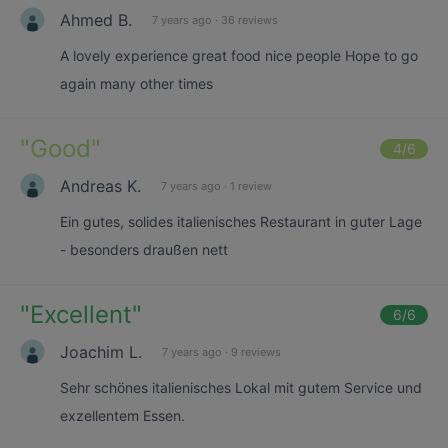
Ahmed B.
7 years ago
·
36 reviews
A lovely experience great food nice people Hope to go
again many other times
"
Good
"
4
/6
Andreas K.
7 years ago
·
1 review
Ein gutes, solides italienisches Restaurant in guter Lage
- besonders draußen nett
"
Excellent
"
6
/6
Joachim L.
7 years ago
·
9 reviews
Sehr schönes italienisches Lokal mit gutem Service und
exzellentem Essen.