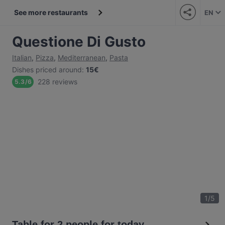
See more restaurants
EN
Questione Di Gusto
Italian
,
Pizza
,
Mediterranean
,
Pasta
Dishes priced around
:
15€
228 reviews
5.3
/
6
1
/
5
Table for 2 people for today