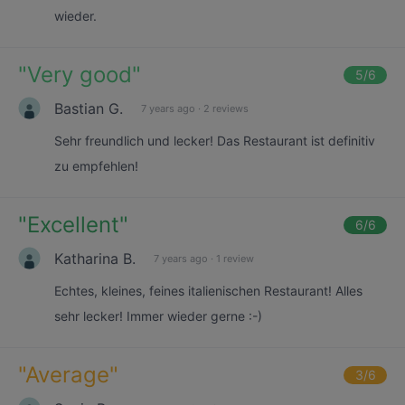
wieder.
"
Very good
"
5
/6
Bastian G.
7 years ago
·
2 reviews
Sehr freundlich und lecker! Das Restaurant ist definitiv
zu empfehlen!
"
Excellent
"
6
/6
Katharina B.
7 years ago
·
1 review
Echtes, kleines, feines italienischen Restaurant! Alles
sehr lecker! Immer wieder gerne :-)
"
Average
"
3
/6