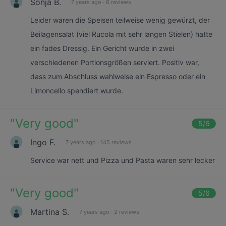
Sonja B.
7 years ago
·
6 reviews
Leider waren die Speisen teilweise wenig gewürzt, der
Beilagensalat (viel Rucola mit sehr langen Stielen) hatte
ein fades Dressig. Ein Gericht wurde in zwei
verschiedenen Portionsgrößen serviert. Positiv war,
dass zum Abschluss wahlweise ein Espresso oder ein
Limoncello spendiert wurde.
"
Very good
"
5
/6
Ingo F.
7 years ago
·
145 reviews
Service war nett und Pizza und Pasta waren sehr lecker
"
Very good
"
5
/6
Martina S.
7 years ago
·
2 reviews