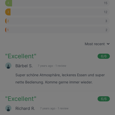
15
4
12
3
3
2
2
1
Most recent
"
Excellent
"
6
/6
Bärbel S.
7 years ago
·
1 review
Super schöne Atmosphäre, leckeres Essen und super
nette Bedienung. Komme gerne immer wieder.
"
Excellent
"
6
/6
Richard R.
7 years ago
·
1 review