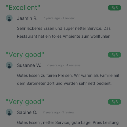
"
Excellent
"
6
/6
Jasmin R.
7 years ago
·
1 review
Sehr leckeres Essen und super netter Service. Das
Restaurant hat ein tolles Ambiente zum wohlfühlen
"
Very good
"
5
/6
Susanne W.
7 years ago
·
4 reviews
Gutes Essen zu fairen Preisen. Wir waren als Familie mit
dem Barometer dort und wurden sehr nett bedient.
"
Very good
"
5
/6
Sabine Q.
7 years ago
·
1 review
Gutes Essen , netter Service, gute Lage, Preis Leistung