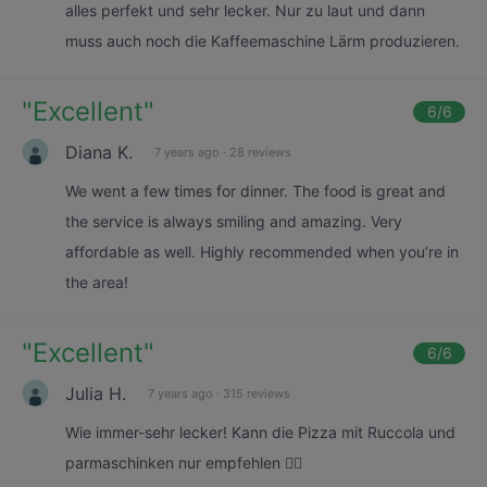
alles perfekt und sehr lecker. Nur zu laut und dann
muss auch noch die Kaffeemaschine Lärm produzieren.
"
Excellent
"
6
/6
Diana K.
7 years ago
·
28 reviews
We went a few times for dinner. The food is great and
the service is always smiling and amazing. Very
affordable as well. Highly recommended when you’re in
the area!
"
Excellent
"
6
/6
Julia H.
7 years ago
·
315 reviews
Wie immer-sehr lecker! Kann die Pizza mit Ruccola und
parmaschinken nur empfehlen 👌🏻