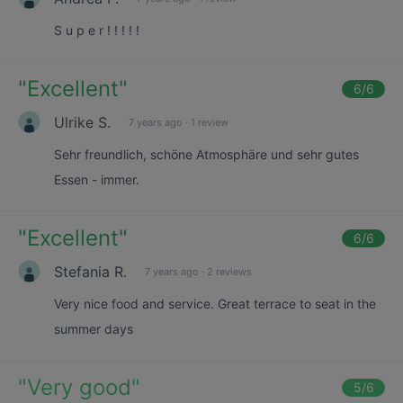
S u p e r ! ! ! ! !
"
Excellent
"
6
/6
Ulrike S.
7 years ago
·
1 review
Sehr freundlich, schöne Atmosphäre und sehr gutes
Essen - immer.
"
Excellent
"
6
/6
Stefania R.
7 years ago
·
2 reviews
Very nice food and service. Great terrace to seat in the
summer days
"
Very good
"
5
/6