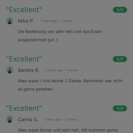
"
Excellent
"
6
/6
Mike P.
7 years ago
·
1 review
Die Bedienung war sehr nett und das Essen
ausgezeichnet gut :)
"
Excellent
"
6
/6
Sandra R.
7 years ago
·
1 review
Alles super ! Und lecker :) Danke. Barometer war nicht
so gerne gesehen.
"
Excellent
"
6
/6
Carina S.
7 years ago
·
1 review
Alles super lecker und sehr nett. Wir kommen gerne