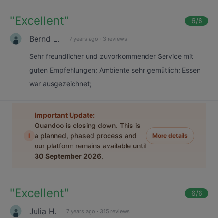
"
Excellent
"
6
/6
Bernd L.
7 years ago
·
3 reviews
Sehr freundlicher und zuvorkommender Service mit
guten Empfehlungen; Ambiente sehr gemütlich; Essen
war ausgezeichnet;
Important Update:
Quandoo is closing down. This is
i
a planned, phased process and
More details
our platform remains available until
30 September 2026
.
"
Excellent
"
6
/6
Julia H.
7 years ago
·
315 reviews