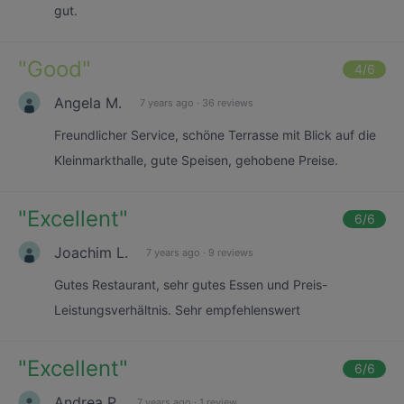
gut.
"
Good
"
4
/6
Angela M.
7 years ago
·
36 reviews
Freundlicher Service, schöne Terrasse mit Blick auf die
Kleinmarkthalle, gute Speisen, gehobene Preise.
"
Excellent
"
6
/6
Joachim L.
7 years ago
·
9 reviews
Gutes Restaurant, sehr gutes Essen und Preis-
Leistungsverhältnis. Sehr empfehlenswert
"
Excellent
"
6
/6
Andrea P.
7 years ago
·
1 review