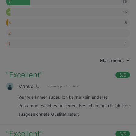
85
5
15
4
8
3
2
1
1
Most recent
"
Excellent
"
6
/6
Manuel U.
a year ago
·
1 review
War wie immer super. Ich kenne kein anderes
Restaurant welches bei jedem Besuch immer die gleiche
ausgezeichnete Qualität liefert
"
Excellent
"
6
/6