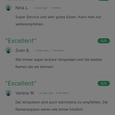
Nina L.
a year ago
·
1 review
Super Service und sehr gutes Essen. Kann man nur
weiterempfehlen.
"
Excellent
"
6
/6
Sven B.
a year ago
·
7 reviews
Wie immer super leckere Vorspeisen und die besten
Ramen die wir kennen!
"
Excellent
"
6
/6
Verena W.
a year ago
·
4 reviews
Die Vorspeisen sind auch wärmstens zu empfehlen. Die
Ramensuppen waren wie immer köstlich.