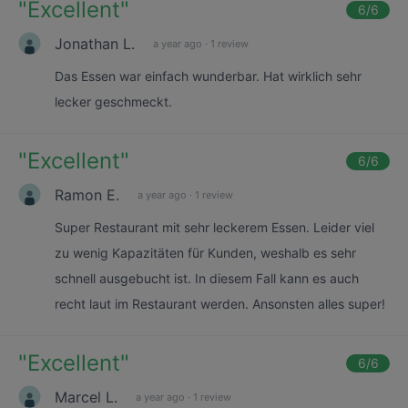
"
Excellent
"
6
/6
Jonathan L.
a year ago
·
1 review
Das Essen war einfach wunderbar. Hat wirklich sehr
lecker geschmeckt.
"
Excellent
"
6
/6
Ramon E.
a year ago
·
1 review
Super Restaurant mit sehr leckerem Essen. Leider viel
zu wenig Kapazitäten für Kunden, weshalb es sehr
schnell ausgebucht ist. In diesem Fall kann es auch
recht laut im Restaurant werden. Ansonsten alles super!
"
Excellent
"
6
/6
Marcel L.
a year ago
·
1 review