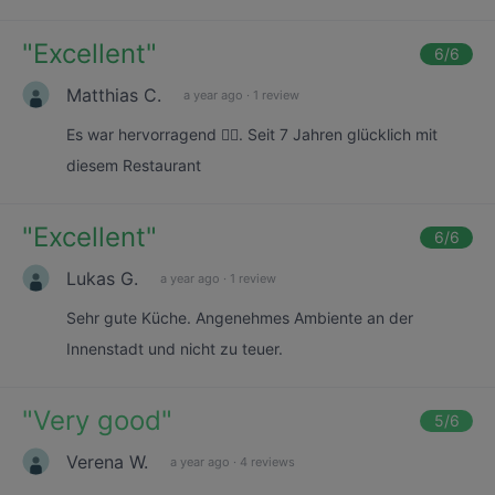
"
Excellent
"
6
/6
Matthias C.
a year ago
·
1 review
Es war hervorragend 👍🏻. Seit 7 Jahren glücklich mit
diesem Restaurant
"
Excellent
"
6
/6
Lukas G.
a year ago
·
1 review
Sehr gute Küche. Angenehmes Ambiente an der
Innenstadt und nicht zu teuer.
"
Very good
"
5
/6
Verena W.
a year ago
·
4 reviews