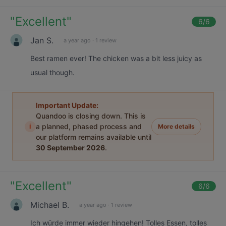
"
Excellent
"
6
/6
Jan S.
a year ago
·
1 review
Best ramen ever! The chicken was a bit less juicy as
usual though.
Important Update:
Quandoo is closing down. This is
i
a planned, phased process and
More details
our platform remains available until
30 September 2026
.
"
Excellent
"
6
/6
Michael B.
a year ago
·
1 review
Ich würde immer wieder hingehen! Tolles Essen, tolles