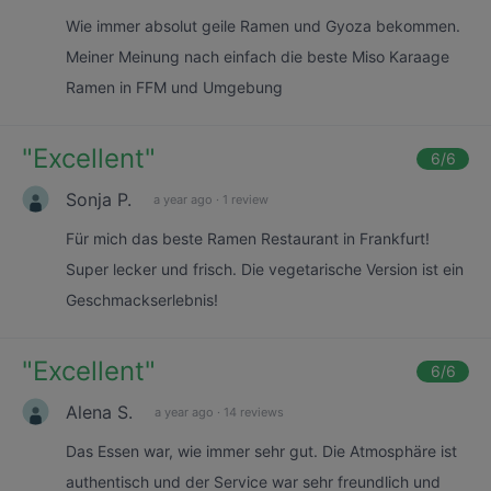
Wie immer absolut geile Ramen und Gyoza bekommen.
Meiner Meinung nach einfach die beste Miso Karaage
Ramen in FFM und Umgebung
"
Excellent
"
6
/6
Sonja P.
a year ago
·
1 review
Für mich das beste Ramen Restaurant in Frankfurt!
Super lecker und frisch. Die vegetarische Version ist ein
Geschmackserlebnis!
"
Excellent
"
6
/6
Alena S.
a year ago
·
14 reviews
Das Essen war, wie immer sehr gut. Die Atmosphäre ist
authentisch und der Service war sehr freundlich und