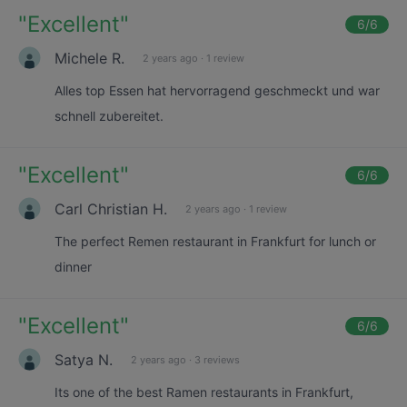
"
Excellent
"
6
/6
Michele R.
2 years ago
·
1 review
Alles top Essen hat hervorragend geschmeckt und war
schnell zubereitet.
"
Excellent
"
6
/6
Carl Christian H.
2 years ago
·
1 review
The perfect Remen restaurant in Frankfurt for lunch or
dinner
"
Excellent
"
6
/6
Satya N.
2 years ago
·
3 reviews
Its one of the best Ramen restaurants in Frankfurt,