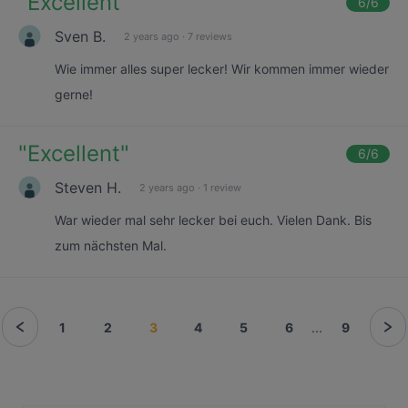
"
Excellent
"
6
/6
Sven B.
2 years ago
·
7 reviews
Wie immer alles super lecker! Wir kommen immer wieder
gerne!
"
Excellent
"
6
/6
Steven H.
2 years ago
·
1 review
War wieder mal sehr lecker bei euch. Vielen Dank. Bis
zum nächsten Mal.
1
2
3
4
5
6
...
9