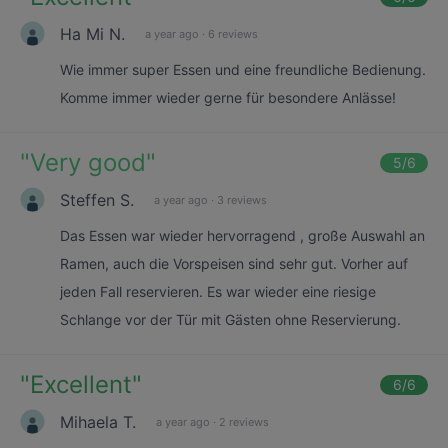
Ha Mi N.
a year ago
·
6 reviews
Wie immer super Essen und eine freundliche Bedienung.
Komme immer wieder gerne für besondere Anlässe!
"
Very good
"
5
/6
Steffen S.
a year ago
·
3 reviews
Das Essen war wieder hervorragend , große Auswahl an
Ramen, auch die Vorspeisen sind sehr gut. Vorher auf
jeden Fall reservieren. Es war wieder eine riesige
Schlange vor der Tür mit Gästen ohne Reservierung.
"
Excellent
"
6
/6
Mihaela T.
a year ago
·
2 reviews