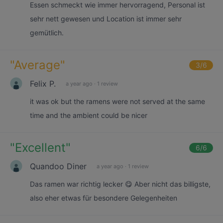
Essen schmeckt wie immer hervorragend, Personal ist
sehr nett gewesen und Location ist immer sehr
gemütlich.
"
Average
"
3
/6
Felix P.
a year ago
·
1 review
it was ok but the ramens were not served at the same
time and the ambient could be nicer
"
Excellent
"
6
/6
Quandoo Diner
a year ago
·
1 review
Das ramen war richtig lecker 😋 Aber nicht das billigste,
also eher etwas für besondere Gelegenheiten