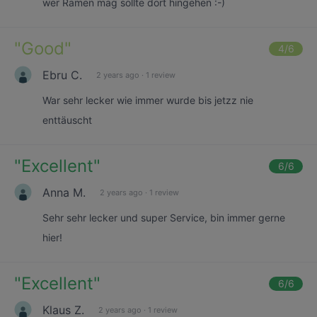
wer Ramen mag sollte dort hingehen :-)
"
Good
"
4
/6
Ebru C.
2 years ago
·
1 review
War sehr lecker wie immer wurde bis jetzz nie
enttäuscht
"
Excellent
"
6
/6
Anna M.
2 years ago
·
1 review
Sehr sehr lecker und super Service, bin immer gerne
hier!
"
Excellent
"
6
/6
Klaus Z.
2 years ago
·
1 review