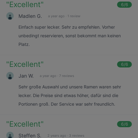
"
Excellent
"
6
/6
Madlen G.
a year ago
·
1 review
Einfach super lecker. Sehr zu empfehlen. Vorher
unbedingt reservieren, sonst bekommt man keinen
Platz.
"
Excellent
"
6
/6
Jan W.
a year ago
·
7 reviews
Sehr große Auswahl und unsere Ramen waren sehr
lecker. Die Preise sind etwas höher, dafür sind die
Portionen groß. Der Service war sehr freundlich.
"
Excellent
"
6
/6
Steffen S.
2 years ago
·
3 reviews