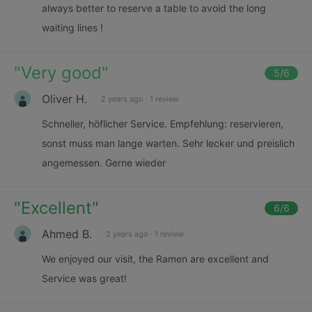
always better to reserve a table to avoid the long
waiting lines !
"
Very good
"
5
/6
Oliver H.
2 years ago
·
1 review
Schneller, höflicher Service. Empfehlung: reservieren,
sonst muss man lange warten. Sehr lecker und preislich
angemessen. Gerne wieder
"
Excellent
"
6
/6
Ahmed B.
2 years ago
·
1 review
We enjoyed our visit, the Ramen are excellent and
Service was great!