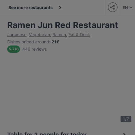
See more restaurants
EN
Ramen Jun Red Restaurant
Japanese
,
Vegetarian
,
Ramen
,
Eat & Drink
Dishes priced around
:
21€
440 reviews
5.7
/
6
1
/
7
Table for 2 people for today