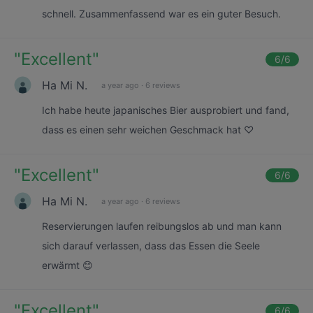
schnell. Zusammenfassend war es ein guter Besuch.
"
Excellent
"
6
/6
Ha Mi N.
a year ago
·
6 reviews
Ich habe heute japanisches Bier ausprobiert und fand,
dass es einen sehr weichen Geschmack hat ♡
"
Excellent
"
6
/6
Ha Mi N.
a year ago
·
6 reviews
Reservierungen laufen reibungslos ab und man kann
sich darauf verlassen, dass das Essen die Seele
erwärmt 😊
"
Excellent
"
6
/6