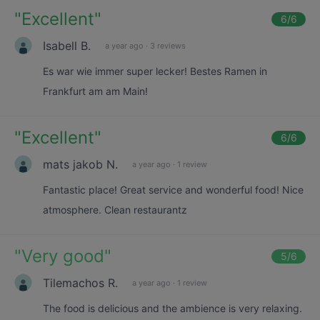
"
Excellent
"
6
/6
Isabell B.
a year ago
·
3 reviews
Es war wie immer super lecker! Bestes Ramen in
Frankfurt am am Main!
"
Excellent
"
6
/6
mats jakob N.
a year ago
·
1 review
Fantastic place! Great service and wonderful food! Nice
atmosphere. Clean restaurantz
"
Very good
"
5
/6
Tilemachos R.
a year ago
·
1 review
The food is delicious and the ambience is very relaxing.