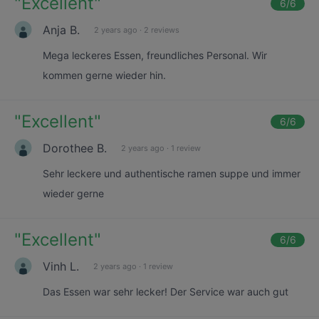
"
Excellent
"
6
/6
Anja B.
2 years ago
·
2 reviews
Mega leckeres Essen, freundliches Personal. Wir
kommen gerne wieder hin.
"
Excellent
"
6
/6
Dorothee B.
2 years ago
·
1 review
Sehr leckere und authentische ramen suppe und immer
wieder gerne
"
Excellent
"
6
/6
Vinh L.
2 years ago
·
1 review
Das Essen war sehr lecker! Der Service war auch gut