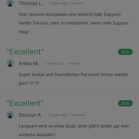
Thomas L.
2 years ago
·
1 review
Sehr leckere Vorspeisen und wirklich tolle Suppen!
Netter Service; sehr zu empfehlen, wenn man Suppen
mag!
"
Excellent
"
6
/6
Anika M.
2 years ago
·
1 review
Super lecker und freundliches Personal! Immer wieder
gern ♡ ♡
"
Excellent
"
6
/6
Soyoun K.
2 years ago
·
7 reviews
Langsam wird es etwa teuer, aber gibt’s leider gar kein
anderes Auswahl !