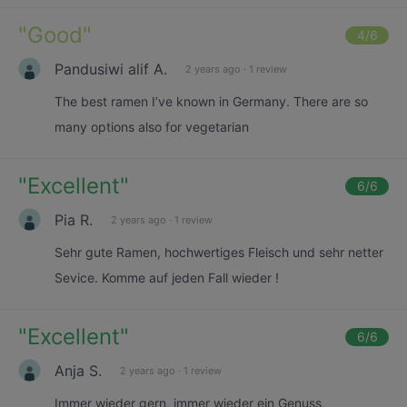
"
Good
"
4
/6
Pandusiwi alif A.
2 years ago
·
1 review
The best ramen I’ve known in Germany. There are so
many options also for vegetarian
"
Excellent
"
6
/6
Pia R.
2 years ago
·
1 review
Sehr gute Ramen, hochwertiges Fleisch und sehr netter
Sevice. Komme auf jeden Fall wieder !
"
Excellent
"
6
/6
Anja S.
2 years ago
·
1 review
Immer wieder gern, immer wieder ein Genuss,