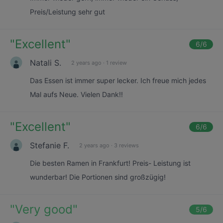
Preis/Leistung sehr gut
"
Excellent
"
6
/6
Natali S.
2 years ago
·
1 review
Das Essen ist immer super lecker. Ich freue mich jedes
Mal aufs Neue. Vielen Dank!!
"
Excellent
"
6
/6
Stefanie F.
2 years ago
·
3 reviews
Die besten Ramen in Frankfurt! Preis- Leistung ist
wunderbar! Die Portionen sind großzügig!
"
Very good
"
5
/6