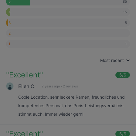
85
5
15
4
8
3
2
1
1
Most recent
"
Excellent
"
6
/6
Ellen C.
2 years ago
·
2 reviews
Coole Location, sehr leckere Ramen, freundliches und
kompetentes Personal, das Preis-Leistungsverhältnis
stimmt auch. Immer wieder gern!
"
Excellent
"
6
/6