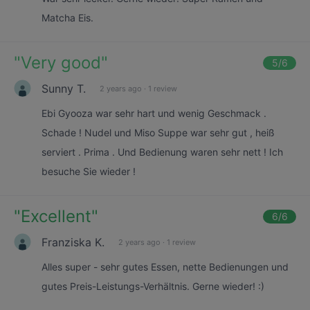
Matcha Eis.
"
Very good
"
5
/6
Sunny T.
2 years ago
·
1 review
Ebi Gyooza war sehr hart und wenig Geschmack .
Schade ! Nudel und Miso Suppe war sehr gut , heiß
serviert . Prima . Und Bedienung waren sehr nett ! Ich
besuche Sie wieder !
"
Excellent
"
6
/6
Franziska K.
2 years ago
·
1 review
Alles super - sehr gutes Essen, nette Bedienungen und
gutes Preis-Leistungs-Verhältnis. Gerne wieder! :)