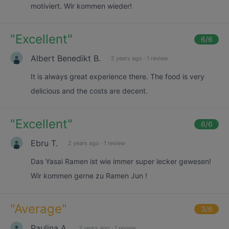
motiviert. Wir kommen wieder!
"
Excellent
"
6
/6
Albert Benedikt B.
2 years ago
·
1 review
It is always great experience there. The food is very
delicious and the costs are decent.
"
Excellent
"
6
/6
Ebru T.
2 years ago
·
1 review
Das Yasai Ramen ist wie immer super lecker gewesen!
Wir kommen gerne zu Ramen Jun !
"
Average
"
3
/6
Paulina A.
2 years ago
·
1 review