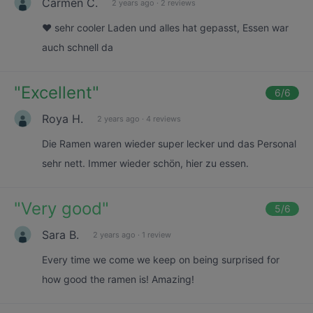
Carmen C.
2 years ago
·
2 reviews
❤️ sehr cooler Laden und alles hat gepasst, Essen war
auch schnell da
"
Excellent
"
6
/6
Roya H.
2 years ago
·
4 reviews
Die Ramen waren wieder super lecker und das Personal
sehr nett. Immer wieder schön, hier zu essen.
"
Very good
"
5
/6
Sara B.
2 years ago
·
1 review
Every time we come we keep on being surprised for
how good the ramen is! Amazing!