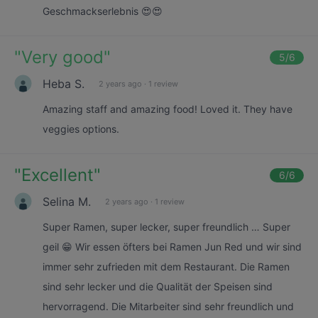
Geschmackserlebnis 😍😍
"
Very good
"
5
/6
Heba S.
2 years ago
·
1 review
Amazing staff and amazing food! Loved it. They have
veggies options.
"
Excellent
"
6
/6
Selina M.
2 years ago
·
1 review
Super Ramen, super lecker, super freundlich … Super
geil 😁 Wir essen öfters bei Ramen Jun Red und wir sind
immer sehr zufrieden mit dem Restaurant. Die Ramen
sind sehr lecker und die Qualität der Speisen sind
hervorragend. Die Mitarbeiter sind sehr freundlich und