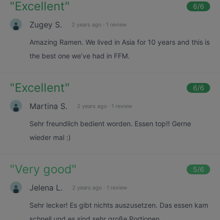
"
Excellent
"
6
/6
Zugey S.
2 years ago
·
1 review
Amazing Ramen. We lived in Asia for 10 years and this is
the best one we’ve had in FFM.
"
Excellent
"
6
/6
Martina S.
2 years ago
·
1 review
Sehr freundlich bedient worden. Essen top!! Gerne
wieder mal :)
"
Very good
"
5
/6
Jelena L.
2 years ago
·
1 review
Sehr lecker! Es gibt nichts auszusetzen. Das essen kam
schnell und es sind sehr große Portionen.