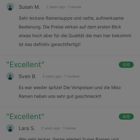
Susan M.
2 years ago
·
1 review
Sehr leckere Ramensuppe und nette, aufmerksame
Bedienung. Die Preise wirken auf dem ersten Blick
etwas hoch aber für die Qualität die man hier bekommt
ist das definitiv gerechtfertigt!
"
Excellent
"
6
/6
Sven B.
2 years ago
·
7 reviews
Es war wieder spitze! Die Vorspeisen und die Miso
Ramen haben uns sehr gut geschmeckt!
"
Excellent
"
6
/6
Lara S.
2 years ago
·
1 review
War sehr lecker. Gerne wieder! Super Ramen und