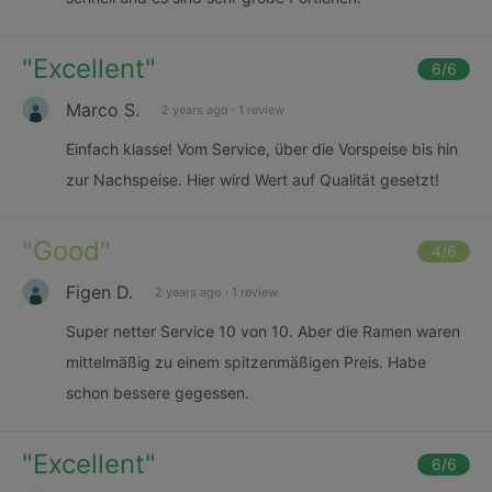
"
Excellent
"
6
/6
Marco S.
2 years ago
·
1 review
Einfach klasse! Vom Service, über die Vorspeise bis hin
zur Nachspeise. Hier wird Wert auf Qualität gesetzt!
"
Good
"
4
/6
Figen D.
2 years ago
·
1 review
Super netter Service 10 von 10. Aber die Ramen waren
mittelmäßig zu einem spitzenmäßigen Preis. Habe
schon bessere gegessen.
"
Excellent
"
6
/6