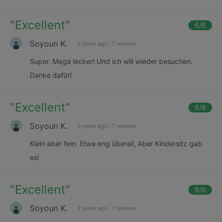
"
Excellent
"
6
/6
Soyoun K.
2 years ago
·
7 reviews
Super. Mega lecker! Und ich will wieder besuchen.
Danke dafür!
"
Excellent
"
6
/6
Soyoun K.
2 years ago
·
7 reviews
Klein aber fein. Etwa eng überall, Aber Kindersitz gab
es!
"
Excellent
"
6
/6
Soyoun K.
2 years ago
·
7 reviews