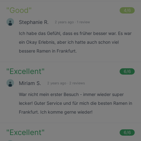
"
Good
"
4
/6
Stephanie R.
2 years ago
·
1 review
Ich habe das Gefühl, dass es früher besser war. Es war
ein Okay Erlebnis, aber ich hatte auch schon viel
bessere Ramen in Frankfurt.
"
Excellent
"
6
/6
Miriam S.
2 years ago
·
2 reviews
War nicht mein erster Besuch - immer wieder super
lecker! Guter Service und für mich die besten Ramen in
Frankfurt. Ich komme gerne wieder!
"
Excellent
"
6
/6