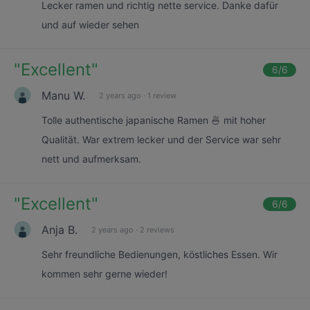
Lecker ramen und richtig nette service. Danke dafür
und auf wieder sehen
"
Excellent
"
6
/6
Manu W.
2 years ago
·
1 review
Tolle authentische japanische Ramen 🍜 mit hoher
Qualität. War extrem lecker und der Service war sehr
nett und aufmerksam.
"
Excellent
"
6
/6
Anja B.
2 years ago
·
2 reviews
Sehr freundliche Bedienungen, köstliches Essen. Wir
kommen sehr gerne wieder!