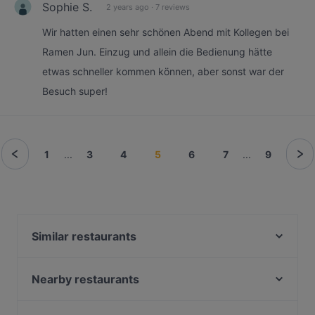
Sophie S.
2 years ago
·
7 reviews
Wir hatten einen sehr schönen Abend mit Kollegen bei
Ramen Jun. Einzug und allein die Bedienung hätte
etwas schneller kommen können, aber sonst war der
Besuch super!
1
...
3
4
5
6
7
...
9
Similar restaurants
YA'MEDINA
The Dragon‘s City Sushi Ramen Bowls &
Nearby restaurants
Vietnamesische Restaurant
CHILINH Restaurant
Questione Di Gusto