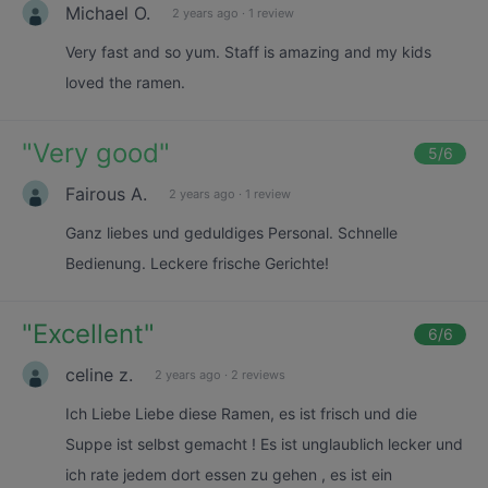
Michael O.
2 years ago
·
1 review
Very fast and so yum. Staff is amazing and my kids
loved the ramen.
"
Very good
"
5
/6
Fairous A.
2 years ago
·
1 review
Ganz liebes und geduldiges Personal. Schnelle
Bedienung. Leckere frische Gerichte!
"
Excellent
"
6
/6
celine z.
2 years ago
·
2 reviews
Ich Liebe Liebe diese Ramen, es ist frisch und die
Suppe ist selbst gemacht ! Es ist unglaublich lecker und
ich rate jedem dort essen zu gehen , es ist ein