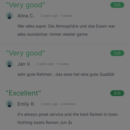
"
Very good
"
5
/6
Alina C.
2 years ago
·
1 review
War alles super. Die Atmosphäre und das Essen war
alles wunderbar. Immer wieder gerne
"
Very good
"
5
/6
Jan V.
2 years ago
·
1 review
sehr gute Rahmen , das esse hat eine gute Qualität
"
Excellent
"
6
/6
Emily R.
2 years ago
·
4 reviews
It's always great service and the best Ramen in town.
Nothing beats Ramen Jun 👍