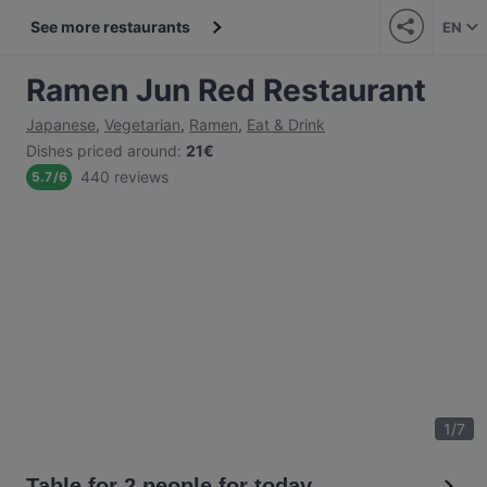
See more restaurants
EN
Ramen Jun Red Restaurant
Japanese
,
Vegetarian
,
Ramen
,
Eat & Drink
Dishes priced around
:
21€
440 reviews
5.7
/
6
1
/
7
Table for 2 people for today