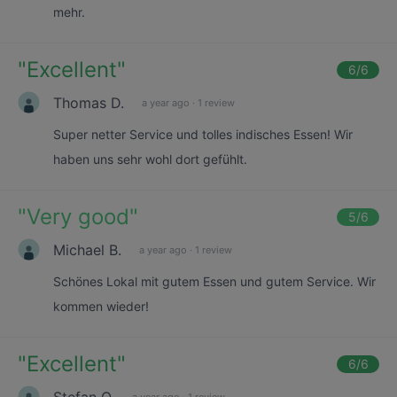
mehr.
"
Excellent
"
6
/6
Thomas D.
a year ago
·
1 review
Super netter Service und tolles indisches Essen! Wir
haben uns sehr wohl dort gefühlt.
"
Very good
"
5
/6
Michael B.
a year ago
·
1 review
Schönes Lokal mit gutem Essen und gutem Service. Wir
kommen wieder!
"
Excellent
"
6
/6
Stefan O.
a year ago
·
1 review