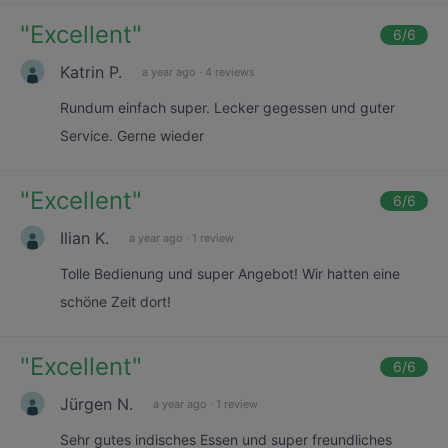
"
Excellent
"
6
/6
Katrin P.
a year ago
·
4 reviews
Rundum einfach super. Lecker gegessen und guter
Service. Gerne wieder
"
Excellent
"
6
/6
Ilian K.
a year ago
·
1 review
Tolle Bedienung und super Angebot! Wir hatten eine
schöne Zeit dort!
"
Excellent
"
6
/6
Jürgen N.
a year ago
·
1 review
Sehr gutes indisches Essen und super freundliches