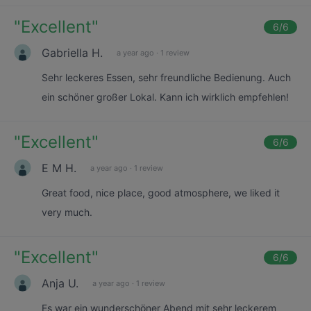
"
Excellent
"
6
/6
Gabriella H.
a year ago
·
1 review
Sehr leckeres Essen, sehr freundliche Bedienung. Auch
ein schöner großer Lokal. Kann ich wirklich empfehlen!
"
Excellent
"
6
/6
E M H.
a year ago
·
1 review
Great food, nice place, good atmosphere, we liked it
very much.
"
Excellent
"
6
/6
Anja U.
a year ago
·
1 review
Es war ein wunderschöner Abend mit sehr leckerem