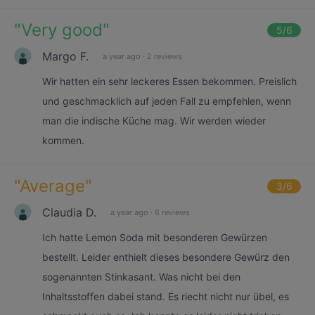
"
Very good
"
5
/6
Margo F.
a year ago
·
2 reviews
Wir hatten ein sehr leckeres Essen bekommen. Preislich
und geschmacklich auf jeden Fall zu empfehlen, wenn
man die indische Küche mag. Wir werden wieder
kommen.
"
Average
"
3
/6
Claudia D.
a year ago
·
6 reviews
Ich hatte Lemon Soda mit besonderen Gewürzen
bestellt. Leider enthielt dieses besondere Gewürz den
sogenannten Stinkasant. Was nicht bei den
Inhaltsstoffen dabei stand. Es riecht nicht nur übel, es