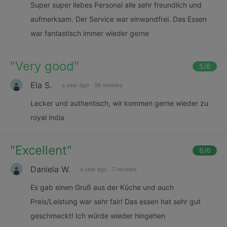
Super super liebes Personal alle sehr freundlich und
aufmerksam. Der Service war einwandfrei. Das Essen
war fantastisch immer wieder gerne
"
Very good
"
5
/6
Ela S.
a year ago
·
38 reviews
Lecker und authentisch, wir kommen gerne wieder zu
royal india
"
Excellent
"
6
/6
Daniela W.
a year ago
·
7 reviews
Es gab einen Gruß aus der Küche und auch
Preis/Leistung war sehr fair! Das essen hat sehr gut
geschmeckt! Ich würde wieder hingehen