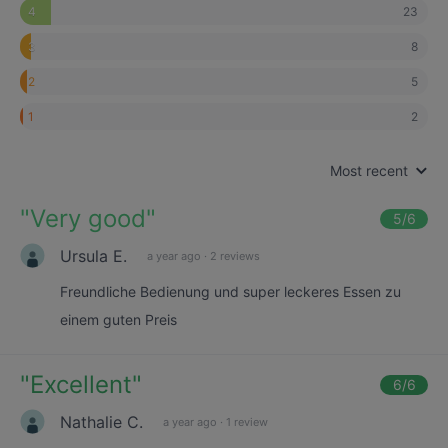
23
4
8
3
5
2
2
1
Most recent
"
Very good
"
5
/6
Ursula E.
a year ago
·
2 reviews
Freundliche Bedienung und super leckeres Essen zu
einem guten Preis
"
Excellent
"
6
/6
Nathalie C.
a year ago
·
1 review