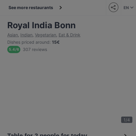
See more restaurants
EN
Royal India Bonn
Asian
,
Indian
,
Vegetarian
,
Eat & Drink
Dishes priced around
:
15€
307 reviews
5.4
/
6
1
/
4
Table for 2 people for today