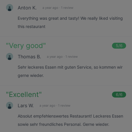
Anton K.
a year ago
·
1 review
Everything was great and tasty! We really liked visiting
this restaurant
"
Very good
"
5
/6
Thomas B.
a year ago
·
1 review
Sehr leckeres Essen mit guten Service, so kommen wir
gerne wieder.
"
Excellent
"
6
/6
Lars W.
a year ago
·
1 review
Absolut empfehlenswertes Restaurant! Leckeres Essen
sowie sehr freundliches Personal. Gerne wieder.