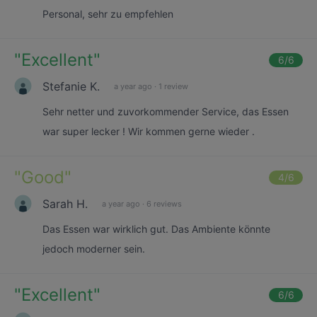
Personal, sehr zu empfehlen
"
Excellent
"
6
/6
Stefanie K.
a year ago
·
1 review
Sehr netter und zuvorkommender Service, das Essen
war super lecker ! Wir kommen gerne wieder .
"
Good
"
4
/6
Sarah H.
a year ago
·
6 reviews
Das Essen war wirklich gut. Das Ambiente könnte
jedoch moderner sein.
"
Excellent
"
6
/6