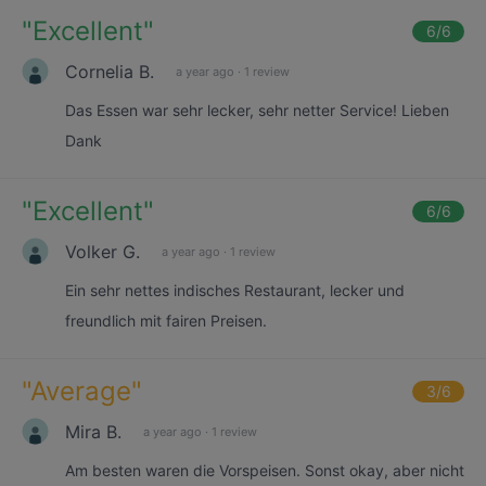
"
Excellent
"
6
/6
Cornelia B.
a year ago
·
1 review
Das Essen war sehr lecker, sehr netter Service! Lieben
Dank
"
Excellent
"
6
/6
Volker G.
a year ago
·
1 review
Ein sehr nettes indisches Restaurant, lecker und
freundlich mit fairen Preisen.
"
Average
"
3
/6
Mira B.
a year ago
·
1 review
Am besten waren die Vorspeisen. Sonst okay, aber nicht