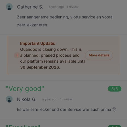
Catherine S.
a year ago
·
1 review
Zeer aangename bediening, vlotte service en vooral
zeer lekker eten
Important Update:
Quandoo is closing down. This is
i
a planned, phased process and
More details
our platform remains available until
30 September 2026
.
"
Very good
"
5
/6
Nikola G.
a year ago
·
1 review
Es war sehr lecker und der Service war auch prima 👌