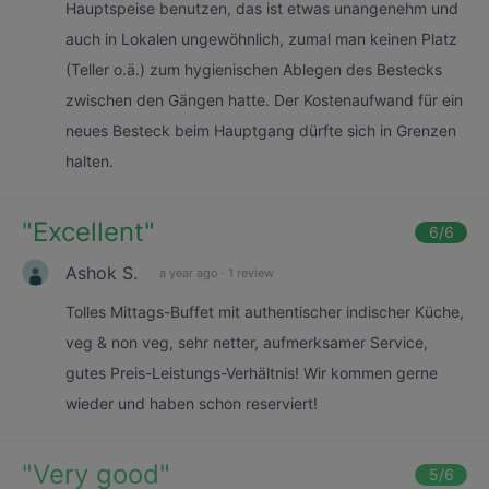
Hauptspeise benutzen, das ist etwas unangenehm und
auch in Lokalen ungewöhnlich, zumal man keinen Platz
(Teller o.ä.) zum hygienischen Ablegen des Bestecks
zwischen den Gängen hatte. Der Kostenaufwand für ein
neues Besteck beim Hauptgang dürfte sich in Grenzen
halten.
"
Excellent
"
6
/6
Ashok S.
a year ago
·
1 review
Tolles Mittags-Buffet mit authentischer indischer Küche,
veg & non veg, sehr netter, aufmerksamer Service,
gutes Preis-Leistungs-Verhältnis! Wir kommen gerne
wieder und haben schon reserviert!
"
Very good
"
5
/6