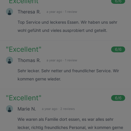
"
Excellent
"
6
/6
Theresa R.
a year ago
·
1 review
Top Service und leckeres Essen. Wir haben uns sehr
wohl gefühlt und vieles ausprobiert und geteilt.
"
Excellent
"
6
/6
Thomas R.
a year ago
·
1 review
Sehr lecker. Sehr netter und freundlicher Service. Wir
kommen gerne wieder.
"
Excellent
"
6
/6
Marie N.
a year ago
·
2 reviews
Wie waren als Familie dort essen, es war alles sehr
lecker, richtig freundliches Personal, wir kommen gerne