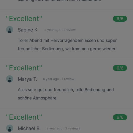
"
Excellent
"
6
/6
Sabine K.
a year ago
·
1 review
Toller Abend mit Hervorragendem Essen und super
freundlicher Bedienung, wir kommen gerne wieder!
"
Excellent
"
6
/6
Marya T.
a year ago
·
1 review
Alles sehr gut und freundlich, tolle Bedienung und
schöne Atmosphäre
"
Excellent
"
6
/6
Michael B.
a year ago
·
2 reviews