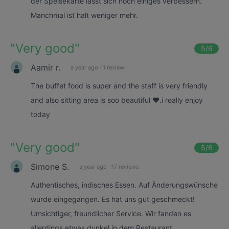
der Speisekarte lässt sich noch einiges verbessern.
Manchmal ist halt weniger mehr.
"
Very good
"
5
/6
Aamir r.
a year ago
·
1 review
The buffet food is super and the staff is very friendly
and also sitting area is soo beautiful ❤️.i really enjoy
today
"
Very good
"
5
/6
Simone S.
a year ago
·
17 reviews
Authentisches, indisches Essen. Auf Änderungswünsche
wurde eingegangen. Es hat uns gut geschmeckt!
Umsichtiger, freundlicher Service. Wir fanden es
allerdings etwas dunkel in dem Restaurant.