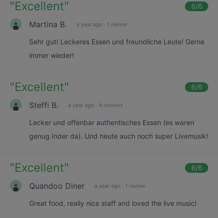
"
Excellent
"
6
/6
Martina B.
a year ago
·
1 review
Sehr gut! Leckeres Essen und freundliche Leute! Gerne
immer wieder!
"
Excellent
"
6
/6
Steffi B.
a year ago
·
4 reviews
Lecker und offenbar authentisches Essen (es waren
genug Inder da). Und heute auch noch super Livemusik!
"
Excellent
"
6
/6
Quandoo Diner
a year ago
·
1 review
Great food, really nice staff and loved the live music!