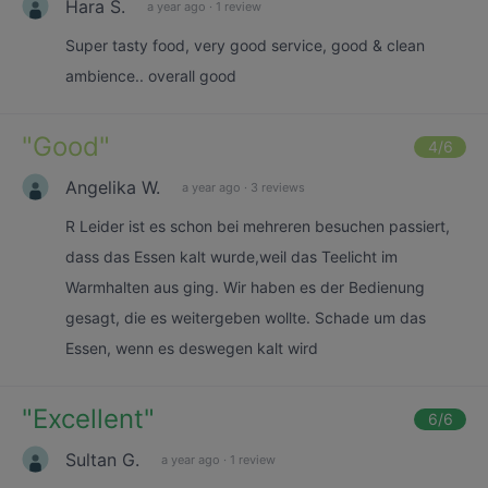
Hara S.
a year ago
·
1 review
Super tasty food, very good service, good & clean
ambience.. overall good
"
Good
"
4
/6
Angelika W.
a year ago
·
3 reviews
R Leider ist es schon bei mehreren besuchen passiert,
dass das Essen kalt wurde,weil das Teelicht im
Warmhalten aus ging. Wir haben es der Bedienung
gesagt, die es weitergeben wollte. Schade um das
Essen, wenn es deswegen kalt wird
"
Excellent
"
6
/6
Sultan G.
a year ago
·
1 review