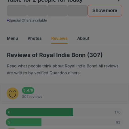
Show more
Special Offers available
Menu
Photos
Reviews
About
Reviews of Royal India Bonn (307)
Read what people think about Royal India Bonn! All reviews
are written by verified Quandoo diners.
5.4
/
6
307 reviews
176
6
93
5