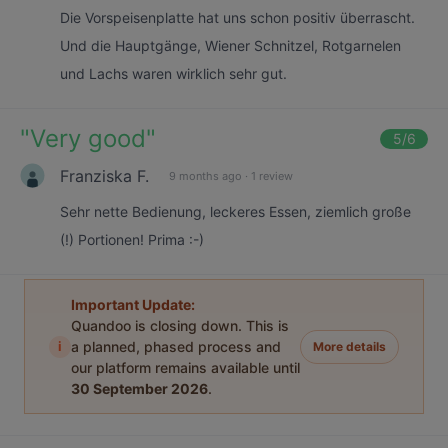
Die Vorspeisenplatte hat uns schon positiv überrascht.
Und die Hauptgänge, Wiener Schnitzel, Rotgarnelen
und Lachs waren wirklich sehr gut.
"
Very good
"
5
/6
Franziska F.
9 months ago
·
1 review
Sehr nette Bedienung, leckeres Essen, ziemlich große
(!) Portionen! Prima :-)
Important Update:
Quandoo is closing down. This is
i
a planned, phased process and
More details
our platform remains available until
30 September 2026
.