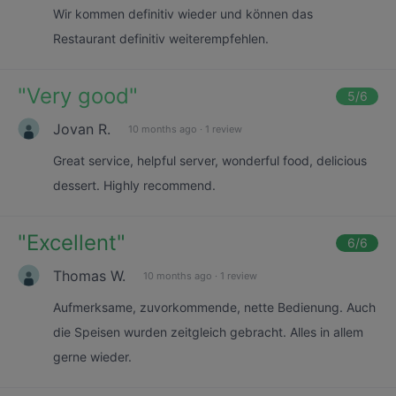
Wir kommen definitiv wieder und können das
Restaurant definitiv weiterempfehlen.
"
Very good
"
5
/6
Jovan R.
10 months ago
·
1 review
Great service, helpful server, wonderful food, delicious
dessert. Highly recommend.
"
Excellent
"
6
/6
Thomas W.
10 months ago
·
1 review
Aufmerksame, zuvorkommende, nette Bedienung. Auch
die Speisen wurden zeitgleich gebracht. Alles in allem
gerne wieder.