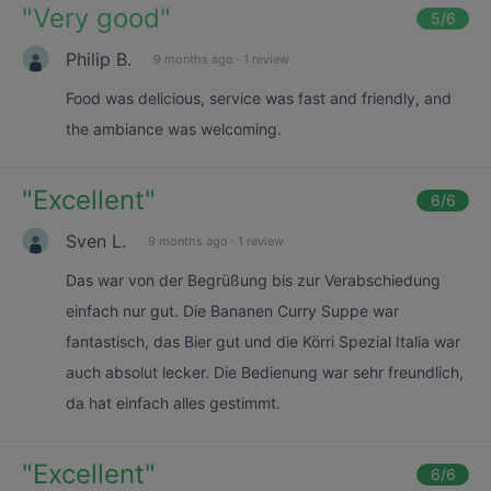
"
Very good
"
5
/6
Philip B.
9 months ago
·
1 review
Food was delicious, service was fast and friendly, and
the ambiance was welcoming.
"
Excellent
"
6
/6
Sven L.
9 months ago
·
1 review
Das war von der Begrüßung bis zur Verabschiedung
einfach nur gut. Die Bananen Curry Suppe war
fantastisch, das Bier gut und die Körri Spezial Italia war
auch absolut lecker. Die Bedienung war sehr freundlich,
da hat einfach alles gestimmt.
"
Excellent
"
6
/6