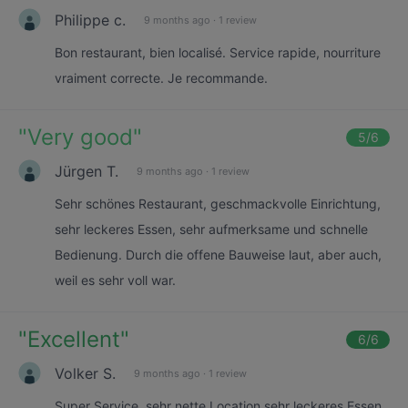
Philippe c.
9 months ago
·
1 review
Bon restaurant, bien localisé. Service rapide, nourriture
vraiment correcte. Je recommande.
"
Very good
"
5
/6
Jürgen T.
9 months ago
·
1 review
Sehr schönes Restaurant, geschmackvolle Einrichtung,
sehr leckeres Essen, sehr aufmerksame und schnelle
Bedienung. Durch die offene Bauweise laut, aber auch,
weil es sehr voll war.
"
Excellent
"
6
/6
Volker S.
9 months ago
·
1 review
Super Service, sehr nette Location sehr leckeres Essen.