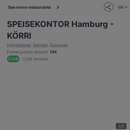
See more restaurants
EN
SPEISEKONTOR Hamburg -
KÖRRI
International
,
German
,
European
Dishes priced around
:
19€
1,236 reviews
5.3
/
6
1
/
5