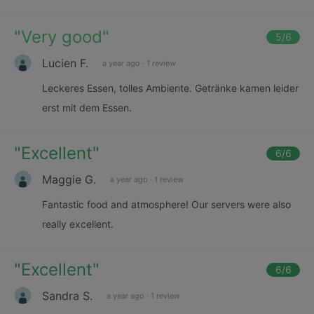
"
Very good
"
5
/6
Lucien F.
a year ago
·
1 review
Leckeres Essen, tolles Ambiente. Getränke kamen leider
erst mit dem Essen.
"
Excellent
"
6
/6
Maggie G.
a year ago
·
1 review
Fantastic food and atmosphere! Our servers were also
really excellent.
"
Excellent
"
6
/6
Sandra S.
a year ago
·
1 review