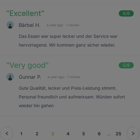
"
Excellent
"
6
/6
Bärbel H.
a year ago
·
1 review
Das Essen war super lecker und der Service war
hervorragend. Wir kommen ganz sicher wieder.
"
Very good
"
5
/6
Gunnar P.
a year ago
·
1 review
Gute Qualität, lecker und Preis-Leistung stimmt.
Personal freundlich und aufmerksam. Würden sofort
wieder hin gehen
1
2
3
4
5
6
...
25