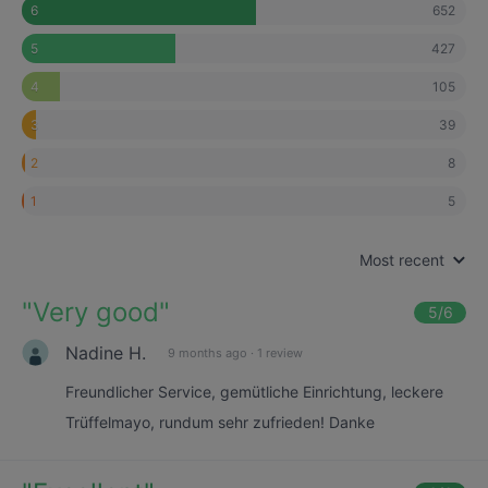
652
6
427
5
105
4
39
3
8
2
5
1
Most recent
"
Very good
"
5
/6
Nadine H.
9 months ago
·
1 review
Freundlicher Service, gemütliche Einrichtung, leckere
Trüffelmayo, rundum sehr zufrieden! Danke