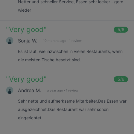
Netter und schneller Service, Essen sehr lecker - gern
wieder
"
Very good
"
5
/6
Sonja W.
10 months ago
·
1 review
Es ist laut, wie inzwischen in vielen Restaurants, wenn
die meisten Tische besetzt sind.
"
Very good
"
5
/6
Andrea M.
a year ago
·
1 review
Sehr nette und aufmerksame Mitarbeiter.Das Essen war
ausgezeichnet.Das Restaurant war sehr schön
eingerichtet.