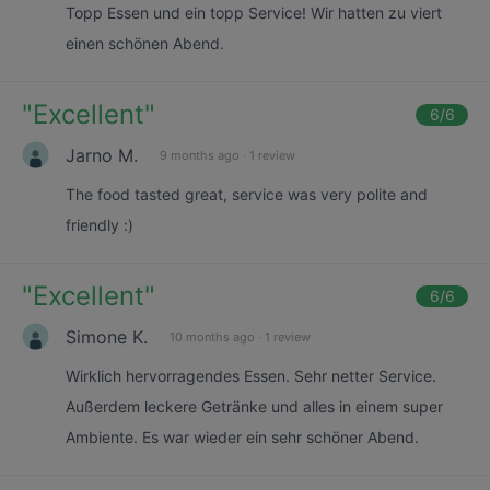
Topp Essen und ein topp Service! Wir hatten zu viert
einen schönen Abend.
"
Excellent
"
6
/6
Jarno M.
9 months ago
·
1 review
The food tasted great, service was very polite and
friendly :)
"
Excellent
"
6
/6
Simone K.
10 months ago
·
1 review
Wirklich hervorragendes Essen. Sehr netter Service.
Außerdem leckere Getränke und alles in einem super
Ambiente. Es war wieder ein sehr schöner Abend.