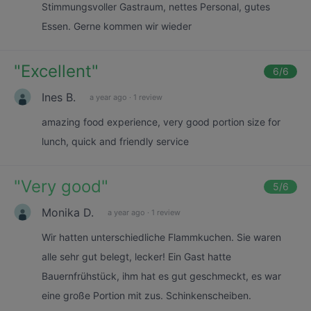
Stimmungsvoller Gastraum, nettes Personal, gutes
Essen. Gerne kommen wir wieder
"
Excellent
"
6
/6
Ines B.
a year ago
·
1 review
amazing food experience, very good portion size for
lunch, quick and friendly service
"
Very good
"
5
/6
Monika D.
a year ago
·
1 review
Wir hatten unterschiedliche Flammkuchen. Sie waren
alle sehr gut belegt, lecker! Ein Gast hatte
Bauernfrühstück, ihm hat es gut geschmeckt, es war
eine große Portion mit zus. Schinkenscheiben.