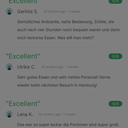
"
Excellent
"
6
/6
Gerhild S.
10 months ago
·
1 review
Gemütliches Ambiente, nette Bedienung, Stühle, die
auch nach vier Stunden noch bequem waren und dann
noch leckeres Essen. Was will man mehr?
"
Excellent
"
6
/6
Ulrike C.
10 months ago
·
1 review
Sehr gutes Essen und sehr nettes Personal! Gerne
wieder beim nächsten Besuch in Hamburg!
"
Excellent
"
6
/6
Lena K.
10 months ago
·
1 review
Das war so super lecker die Portionen sind super groß.