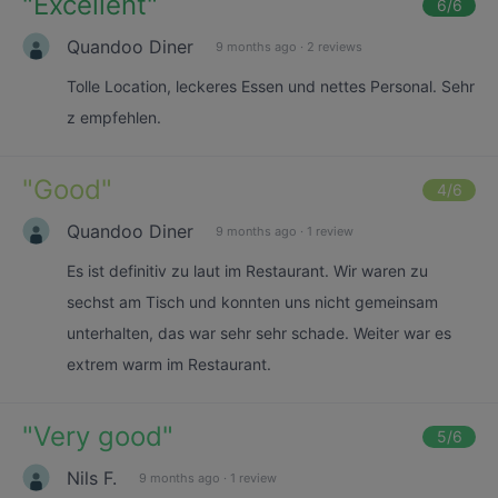
"
Excellent
"
6
/6
Quandoo Diner
9 months ago
·
2 reviews
Tolle Location, leckeres Essen und nettes Personal. Sehr
z empfehlen.
"
Good
"
4
/6
Quandoo Diner
9 months ago
·
1 review
Es ist definitiv zu laut im Restaurant. Wir waren zu
sechst am Tisch und konnten uns nicht gemeinsam
unterhalten, das war sehr sehr schade. Weiter war es
extrem warm im Restaurant.
"
Very good
"
5
/6
Nils F.
9 months ago
·
1 review