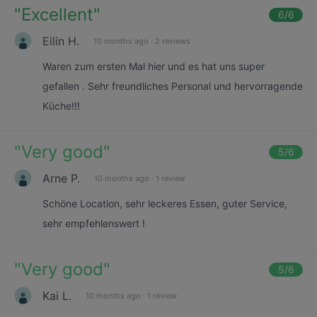
"
Excellent
"
6
/6
Eilin H.
10 months ago
·
2 reviews
Waren zum ersten Mal hier und es hat uns super
gefallen . Sehr freundliches Personal und hervorragende
Küche!!!
"
Very good
"
5
/6
Arne P.
10 months ago
·
1 review
Schöne Location, sehr leckeres Essen, guter Service,
sehr empfehlenswert !
"
Very good
"
5
/6
Kai L.
10 months ago
·
1 review