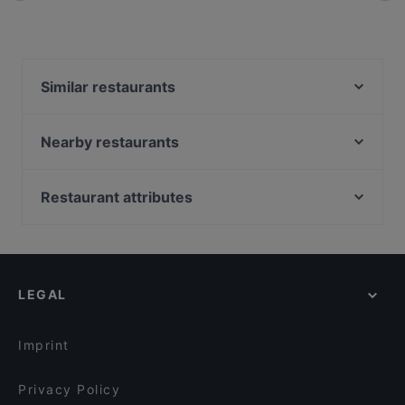
Similar restaurants
Erdapfel Hamburg
Restaurant Herr Kwong
Nearby restaurants
Tooday Restaurant
Qrito Lange Reihe
Vivet
UKitchen
Restaurant attributes
L'Orient Perle Hamburg
Goa Zone
Family-friendly Restaurants in Hamburg
Sala Thai Restaurant Brandsende
Injera Eritrea und Ethiopia Restaurant
Cosy Restaurants in Hamburg
Ade Habesha Restaurant
Usumi Sushi x Ramen and more
Restaurants For Groups in Hamburg
Panaelme
Restaurant Arda Stadthöfe
LEGAL
Kid-friendly Restaurants in Hamburg
Viet Roots
AnTee Vegan
Restaurants For Business Lunch in Hamburg
Cafe Curiousa
Cardamom Progressive Indian Dining
Imprint
Curry Lounge
Bodhi Vegan Living
Privacy Policy