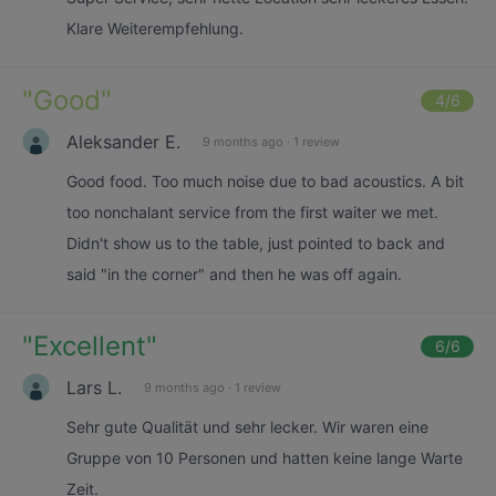
Klare Weiterempfehlung.
"
Good
"
4
/6
Aleksander E.
9 months ago
·
1 review
Good food. Too much noise due to bad acoustics. A bit
too nonchalant service from the first waiter we met.
Didn't show us to the table, just pointed to back and
said "in the corner" and then he was off again.
"
Excellent
"
6
/6
Lars L.
9 months ago
·
1 review
Sehr gute Qualität und sehr lecker. Wir waren eine
Gruppe von 10 Personen und hatten keine lange Warte
Zeit.