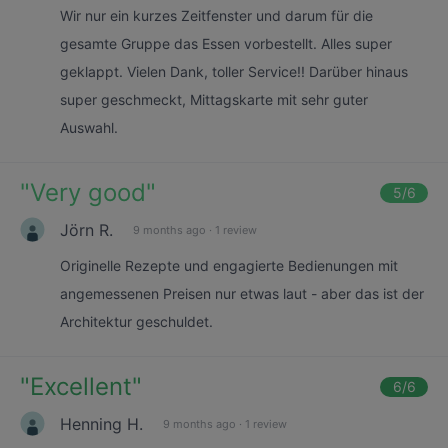
Wir nur ein kurzes Zeitfenster und darum für die
gesamte Gruppe das Essen vorbestellt. Alles super
geklappt. Vielen Dank, toller Service!! Darüber hinaus
super geschmeckt, Mittagskarte mit sehr guter
Auswahl.
"
Very good
"
5
/6
Jörn R.
9 months ago
·
1 review
Originelle Rezepte und engagierte Bedienungen mit
angemessenen Preisen nur etwas laut - aber das ist der
Architektur geschuldet.
"
Excellent
"
6
/6
Henning H.
9 months ago
·
1 review