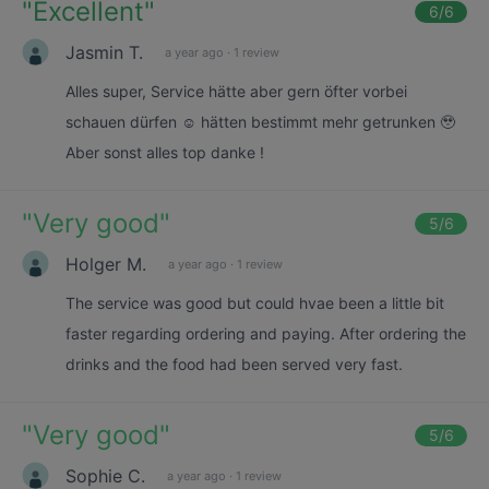
"
Excellent
"
6
/6
Jasmin T.
a year ago
·
1 review
Alles super, Service hätte aber gern öfter vorbei
schauen dürfen ☺️ hätten bestimmt mehr getrunken 🥹
Aber sonst alles top danke !
"
Very good
"
5
/6
Holger M.
a year ago
·
1 review
The service was good but could hvae been a little bit
faster regarding ordering and paying. After ordering the
drinks and the food had been served very fast.
"
Very good
"
5
/6
Sophie C.
a year ago
·
1 review