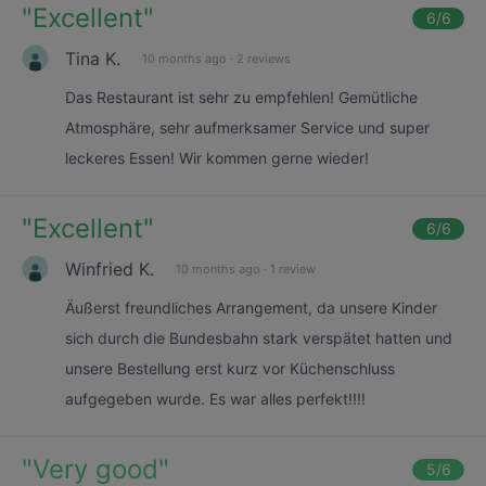
"
Excellent
"
6
/6
Tina K.
10 months ago
·
2 reviews
Das Restaurant ist sehr zu empfehlen! Gemütliche
Atmosphäre, sehr aufmerksamer Service und super
leckeres Essen! Wir kommen gerne wieder!
"
Excellent
"
6
/6
Winfried K.
10 months ago
·
1 review
Äußerst freundliches Arrangement, da unsere Kinder
sich durch die Bundesbahn stark verspätet hatten und
unsere Bestellung erst kurz vor Küchenschluss
aufgegeben wurde. Es war alles perfekt!!!!
"
Very good
"
5
/6