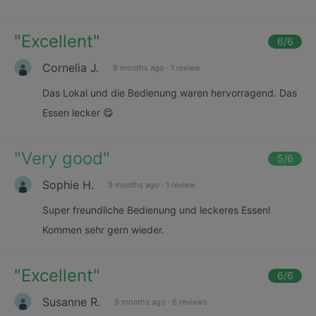
"
Excellent
"
6
/6
Cornelia J.
9 months ago
·
1 review
Das Lokal und die Bedienung waren hervorragend. Das
Essen lecker 😋
"
Very good
"
5
/6
Sophie H.
9 months ago
·
1 review
Super freundliche Bedienung und leckeres Essen!
Kommen sehr gern wieder.
"
Excellent
"
6
/6
Susanne R.
9 months ago
·
6 reviews