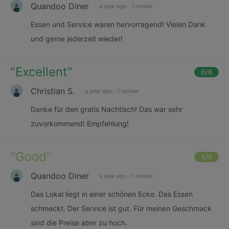
Quandoo Diner
a year ago
·
1 review
Essen und Service waren hervorragend! Vielen Dank
und gerne jederzeit wieder!
"
Excellent
"
6
/6
Christian S.
a year ago
·
1 review
Danke für den gratis Nachtisch! Das war sehr
zuvorkommend! Empfehlung!
"
Good
"
4
/6
Quandoo Diner
a year ago
·
1 review
Das Lokal liegt in einer schönen Ecke. Das Essen
schmeckt. Der Service ist gut. Für meinen Geschmack
sind die Preise aber zu hoch.