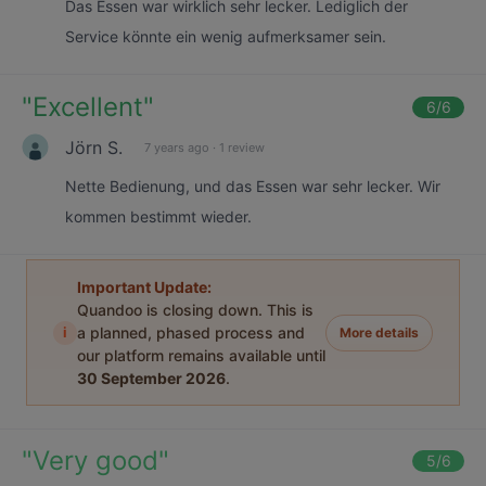
Das Essen war wirklich sehr lecker. Lediglich der
Service könnte ein wenig aufmerksamer sein.
"
Excellent
"
6
/6
Jörn S.
7 years ago
·
1 review
Nette Bedienung, und das Essen war sehr lecker. Wir
kommen bestimmt wieder.
Important Update:
Quandoo is closing down. This is
i
a planned, phased process and
More details
our platform remains available until
30 September 2026
.
"
Very good
"
5
/6