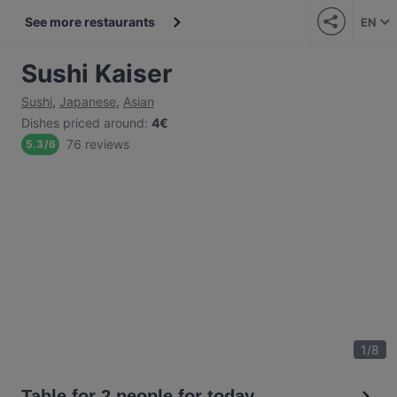
See more restaurants
EN
Sushi Kaiser
Sushi
,
Japanese
,
Asian
Dishes priced around
:
4€
76 reviews
5.3
/
6
1
/
8
Table for 2 people for today