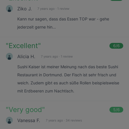
Ziko J.
7 years ago
·
1 review
Kann nur sagen, dass das Essen TOP war - gehe
jederzeit gerne hin...
"
Excellent
"
6
/6
Alicia H.
7 years ago
·
1 review
Sushi Kaiser ist meiner Meinung nach das beste Sushi
Restaurant in Dortmund. Der Fisch ist sehr frisch und
weich. Zudem gibt es auch süße Rollen beispielsweise
mit Erdbeeren zum Nachtisch.
"
Very good
"
5
/6
Vanessa F.
7 years ago
·
34 reviews