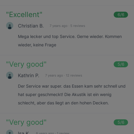
"
Excellent
"
6
/6
Christian B.
7 years ago
·
5 reviews
Mega lecker und top Service. Gerne wieder. Kommen
wieder, keine Frage
"
Very good
"
5
/6
Kathrin P.
7 years ago
·
12 reviews
Der Service war super. das Essen kam sehr schnell und
hat super geschmeckt! Die Akustik ist ein wenig
schlecht, aber das liegt an den hohen Decken.
"
Very good
"
5
/6
Isa K.
8 years ago
·
1 review