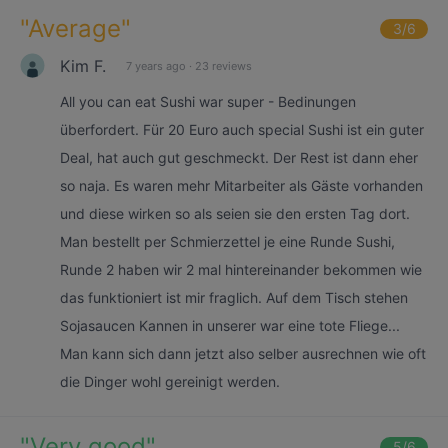
"
Average
"
3
/6
Kim F.
7 years ago
·
23 reviews
All you can eat Sushi war super - Bedinungen
überfordert. Für 20 Euro auch special Sushi ist ein guter
Deal, hat auch gut geschmeckt. Der Rest ist dann eher
so naja. Es waren mehr Mitarbeiter als Gäste vorhanden
und diese wirken so als seien sie den ersten Tag dort.
Man bestellt per Schmierzettel je eine Runde Sushi,
Runde 2 haben wir 2 mal hintereinander bekommen wie
das funktioniert ist mir fraglich. Auf dem Tisch stehen
Sojasaucen Kannen in unserer war eine tote Fliege...
Man kann sich dann jetzt also selber ausrechnen wie oft
die Dinger wohl gereinigt werden.
"
Very good
"
5
/6