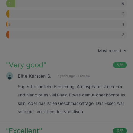
6
4
2
3
1
2
2
1
Most recent
"
Very good
"
5
/6
Eike Karsten S.
7 years ago
·
1 review
Super-freundliche Bedienung. Atmosphäre ist modern
und hier gibt es viel Platz. Etwas gemütlicher könnte es
sein. Aber das ist eh Geschmacksfrage. Das Essen war
sehr gut- vor allem der Nachtisch.
"
Excellent
"
6
/6