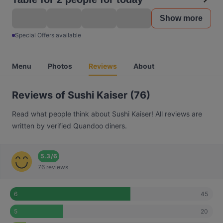
Show more
Special Offers available
Menu
Photos
Reviews
About
Reviews of Sushi Kaiser (76)
Read what people think about Sushi Kaiser! All reviews are
written by verified Quandoo diners.
5.3
/
6
76 reviews
45
6
20
5