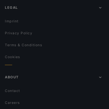
Noché Dortmund
Dinner Options in Dortmund
Eiscafe Roma
LEGAL
Restaurants Serving Dessert in Dortmund
Köstliche Geheimnisse
Lunch Options in Dortmund
Lucky 13 Imbiss & Café
Imprint
Privacy Policy
Terms & Conditions
Cookies
ABOUT
Contact
Careers