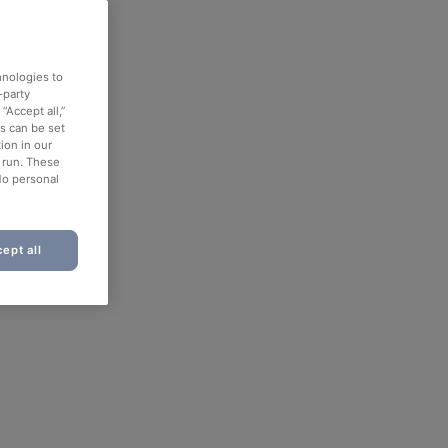
hnologies to
-party
“Accept all,”
es can be set
ion in our
o run. These
No personal
ept all