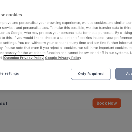
se cookies
 improve and personalise your browsing experience, we use cookies and similar tec
 services and personalise ads. To make this possible, we also transfer data to third
such as Google, who may process your personal data for these purposes. By clicking 
 to this. If you would like to choose a selection of cookies instead, your preferenc
ie settings. You can withdraw your consent at any time and can find further informat
cy. Please note that even if you reject all cookies, we still have important cookies t
 necessary for the website to function and cannot be switched off in our systems. 
d.
Quandoo Privacy Policy
Google Privacy Policy
ie settings
Only Required
Acc
See all 10 photos
out
Book Now