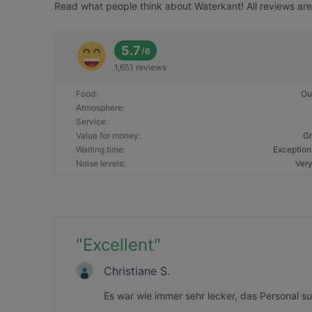
Read what people think about Waterkant! All reviews are
5.7
/
6
1,651 reviews
Food
:
Ou
Atmosphere
:
Service
:
Value for money
:
Gr
Waiting time
:
Exception
Noise levels
:
Very
"
Excellent
"
Christiane S.
Es war wie immer sehr lecker, das Personal su