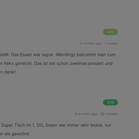
4
/6
9 months ago
·
1 review
stellt. Das Essen war super. Allerdings bekommt man zum
en Keks gereicht. Das ist mir schon zweimal passiert und
an denkt.
5
/6
9 months ago
·
39 reviews
 Super Tisch im 1. OG, Essen wie immer sehr lecker, nur
er als gewohnt.