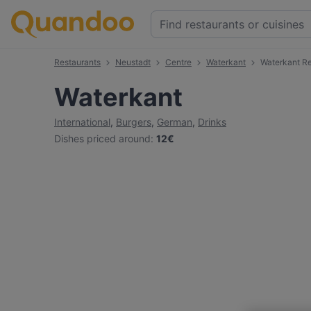
Restaurants
Neustadt
Centre
Waterkant
Waterkant R
Waterkant
International
,
Burgers
,
German
,
Drinks
Dishes priced around
:
12€