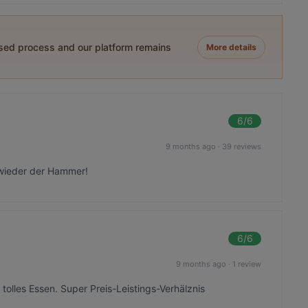
ased process and our platform remains
More details
6
/6
9 months ago
·
39 reviews
 wieder der Hammer!
6
/6
9 months ago
·
1 review
 tolles Essen. Super Preis-Leistings-Verhälznis