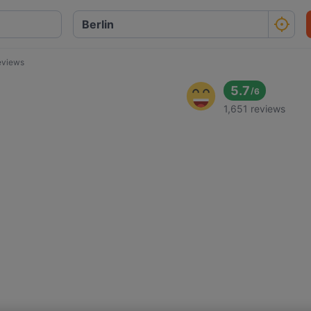
eviews
5.7
/
6
1,651 reviews