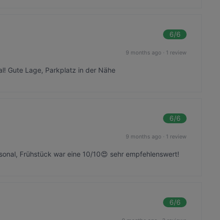
6
/6
9 months ago
·
1 review
al! Gute Lage, Parkplatz in der Nähe
6
/6
9 months ago
·
1 review
onal, Frühstück war eine 10/10😍 sehr empfehlenswert!
6
/6