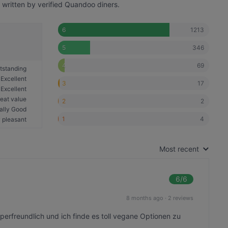
 written by verified Quandoo diners.
1213
6
346
5
69
4
tstanding
Excellent
17
3
Excellent
eat value
2
2
ally Good
4
1
 pleasant
Most recent
6
/6
8 months ago
·
2 reviews
perfreundlich und ich finde es toll vegane Optionen zu