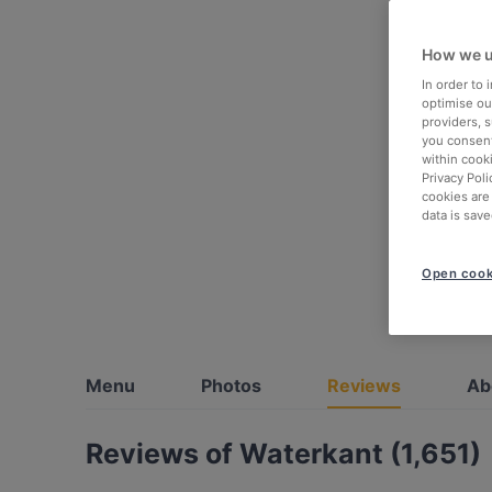
How we u
In order to
optimise our
providers, 
you consent
within cook
Privacy Poli
cookies are
data is save
Open cook
Menu
Photos
Reviews
Ab
Reviews of Waterkant (1,651)