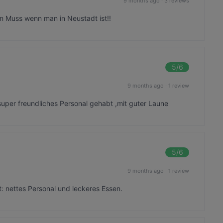
9 months ago
·
3 reviews
in Muss wenn man in Neustadt ist!!
5
/6
9 months ago
·
1 review
uper freundliches Personal gehabt ,mit guter Laune
5
/6
9 months ago
·
1 review
: nettes Personal und leckeres Essen.