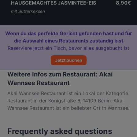
HAUSGEMACHTES JASMINTEE-EIS
8,90€
mit Butterkeksen
Wenn du das perfekte Gericht gefunden hast und für
die Auswahl eines Restaurants zuständig bist
Reserviere jetzt ein Tisch, bevor alles ausgebucht ist
Jetzt buchen
Weitere Infos zum Restaurant: Akai
Wannsee Restaurant
Akai Wannsee Restaurant ist ein Lokal der Kategorie
Restaurant in der Königstraße 6, 14109 Berlin. Akai
Wannsee Restaurant ist ein beliebter Ort in Wannsee.
Egal, ob du nur einen kleinen Snack brauchst oder
auf der Suche nach einem kompletten
Frequently asked questions
Feinschmeckererlebnis bist, entdecke die Gerichte