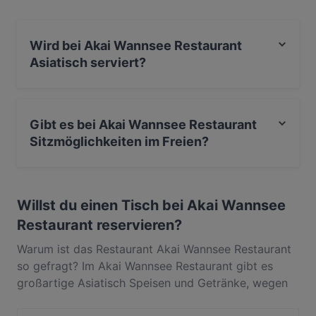
im Akai Wannsee Restaurant und erlebe authentische
Asiatisch Küche in Berlin.
Wird bei Akai Wannsee Restaurant
Asiatisch serviert?
Ja, Akai Wannsee Restaurant serviert Asiatisch und
auch Japanisch, Asiatisch Fusion.
Gibt es bei Akai Wannsee Restaurant
Sitzmöglichkeiten im Freien?
Ja, bei Akai Wannsee Restaurant gibt es
Sitzmöglichkeiten im Freien.
Willst du einen Tisch bei Akai Wannsee
Restaurant reservieren?
Warum ist das Restaurant Akai Wannsee Restaurant
so gefragt? Im Akai Wannsee Restaurant gibt es
großartige Asiatisch Speisen und Getränke, wegen
derer die Gäste immer wieder zurückkommen. In