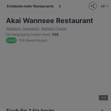
Entdecke mehr Restaurants
DE
Akai Wannsee Restaurant
Asiatisch
,
Japanisch
,
Asiatisch Fusion
Ein Hauptgang kostet etwa
:
33€
108 Bewertungen
5.4
/
6
1
/
3
Tisch für 2 für heute