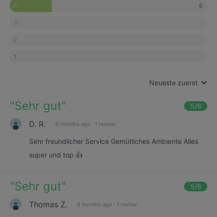
6
4
3
2
1
Neueste zuerst
"
Sehr gut
"
5
/6
D. R.
6 months ago
·
1 review
Sehr freundlicher Service Gemütliches Ambiente Alles
super und top 👍
"
Sehr gut
"
5
/6
Thomas Z.
6 months ago
·
1 review