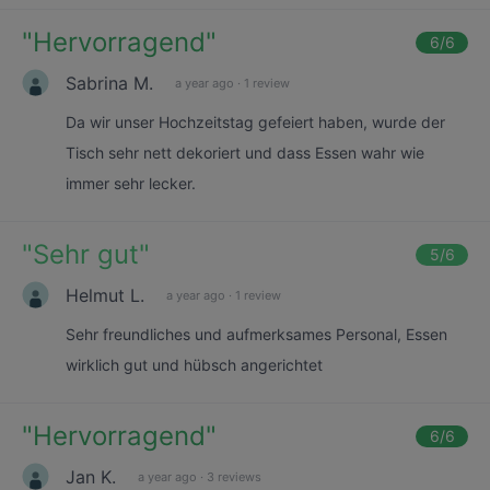
"
Hervorragend
"
6
/6
Sabrina M.
a year ago
·
1 review
Da wir unser Hochzeitstag gefeiert haben, wurde der
Tisch sehr nett dekoriert und dass Essen wahr wie
immer sehr lecker.
"
Sehr gut
"
5
/6
Helmut L.
a year ago
·
1 review
Sehr freundliches und aufmerksames Personal, Essen
wirklich gut und hübsch angerichtet
"
Hervorragend
"
6
/6
Jan K.
a year ago
·
3 reviews