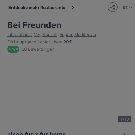
Entdecke mehr Restaurants
DE
Bei Freunden
International
,
Vegetarisch
,
Vegan
,
Mediterran
Ein Hauptgang kostet etwa
:
20€
28 Bewertungen
5.1
/
6
1
/
10
Tisch für 2 für heute