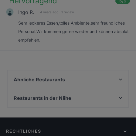
"
Hervorragend
"
6
/6
Ingo R.
4 years ago
·
1 review
Sehr leckeres Essen,tolles Ambiente,sehr freundliches
Personal.Wir kommen gerne wieder und können absolut
empfehlen.
Ähnliche Restaurants
Restaurant Carl's
Café Süden
Restaurants in der Nähe
Indigo Indisches Restaurant
HO GUOM
Schandis restaurant
Ciro il lattaio
African House Bockenheim
Vini da Sabatini
Cascata Italian & Greek Restaurant
RECHTLICHES
Naná