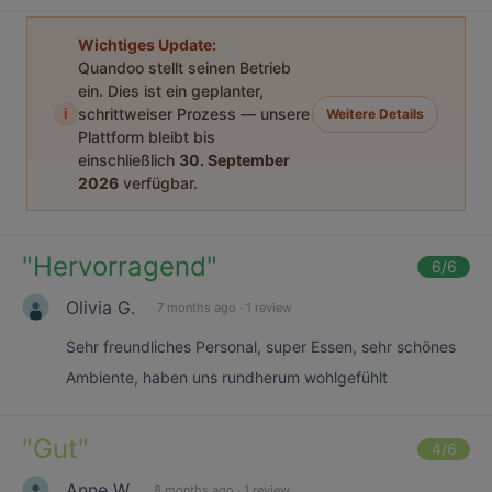
Wichtiges Update:
Quandoo stellt seinen Betrieb
ein. Dies ist ein geplanter,
i
schrittweiser Prozess — unsere
Weitere Details
Plattform bleibt bis
einschließlich
30. September
2026
verfügbar.
"
Hervorragend
"
6
/6
Olivia G.
7 months ago
·
1 review
Sehr freundliches Personal, super Essen, sehr schönes
Ambiente, haben uns rundherum wohlgefühlt
"
Gut
"
4
/6
Anne W.
8 months ago
·
1 review