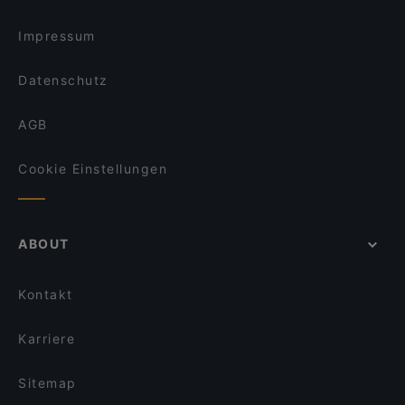
Restaurant Diya
Ramen Jun Red Restaurant
The Dragon‘s Sushi Ramen Bowls & Vietnamesische
YA'MEDINA
Impressum
Restaurant
The Dragon‘s City Sushi Ramen Bowls &
El Pacifico restaurant
Vietnamesische Restaurant
Datenschutz
Pizzeria Roma
Longobardi's
Questione Di Gusto
AGB
Ristorante Gallo Nero
Cookie Einstellungen
ABOUT
Kontakt
Karriere
Sitemap