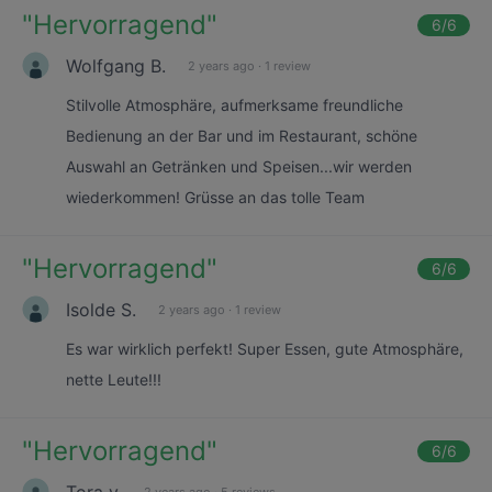
"
Hervorragend
"
6
/6
Wolfgang B.
2 years ago
·
1 review
Stilvolle Atmosphäre, aufmerksame freundliche
Bedienung an der Bar und im Restaurant, schöne
Auswahl an Getränken und Speisen...wir werden
wiederkommen! Grüsse an das tolle Team
"
Hervorragend
"
6
/6
Isolde S.
2 years ago
·
1 review
Es war wirklich perfekt! Super Essen, gute Atmosphäre,
nette Leute!!!
"
Hervorragend
"
6
/6
Tora v.
2 years ago
·
5 reviews