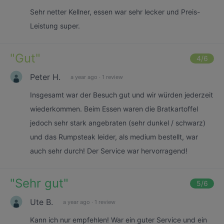
Sehr netter Kellner, essen war sehr lecker und Preis-
Leistung super.
"
Gut
"
4
/6
Peter H.
a year ago
·
1 review
Insgesamt war der Besuch gut und wir würden jederzeit
wiederkommen. Beim Essen waren die Bratkartoffel
jedoch sehr stark angebraten (sehr dunkel / schwarz)
und das Rumpsteak leider, als medium bestellt, war
auch sehr durch! Der Service war hervorragend!
"
Sehr gut
"
5
/6
Ute B.
a year ago
·
1 review
Kann ich nur empfehlen! War ein guter Service und ein