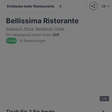
Entdecke mehr Restaurants
DE
Bellissima Ristorante
Italienisch
,
Pizza
,
Mediterran
,
Pasta
Ein Hauptgang kostet etwa
:
22€
14 Bewertungen
5.4
/
6
1
/
6
Tisch für 2 für heute