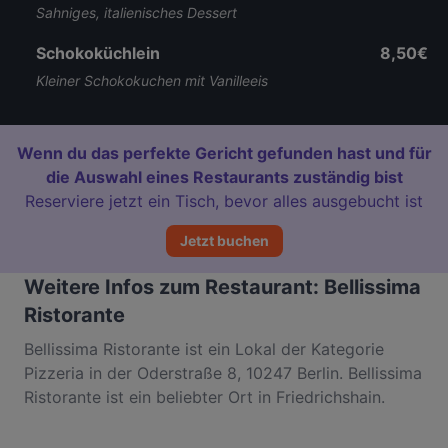
Sahniges, italienisches Dessert
Schokoküchlein
8,50€
Kleiner Schokokuchen mit Vanilleeis
Wenn du das perfekte Gericht gefunden hast und für
die Auswahl eines Restaurants zuständig bist
Reserviere jetzt ein Tisch, bevor alles ausgebucht ist
Jetzt buchen
Weitere Infos zum Restaurant: Bellissima
Ristorante
Bellissima Ristorante ist ein Lokal der Kategorie
Pizzeria in der Oderstraße 8, 10247 Berlin. Bellissima
Ristorante ist ein beliebter Ort in Friedrichshain.
Egal, ob du nur einen kleinen Snack brauchst oder
auf der Suche nach einem kompletten