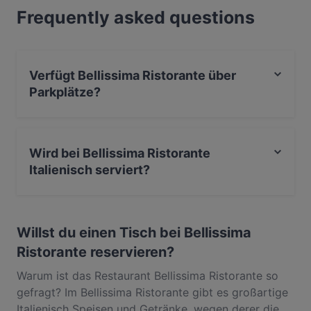
Frequently asked questions
Feinschmeckererlebnis bist, entdecke die Gerichte
im Bellissima Ristorante und erlebe authentische
Italienisch Küche in Berlin.
Verfügt Bellissima Ristorante über
Parkplätze?
Ja, Bellissima Ristorante verfügt über Parkplatz an der
Strasse.
Wird bei Bellissima Ristorante
Italienisch serviert?
Ja, Bellissima Ristorante serviert Italienisch und auch
Pizza, Mediterran, Pasta.
Willst du einen Tisch bei Bellissima
Ristorante reservieren?
Warum ist das Restaurant Bellissima Ristorante so
gefragt? Im Bellissima Ristorante gibt es großartige
Italienisch Speisen und Getränke, wegen derer die