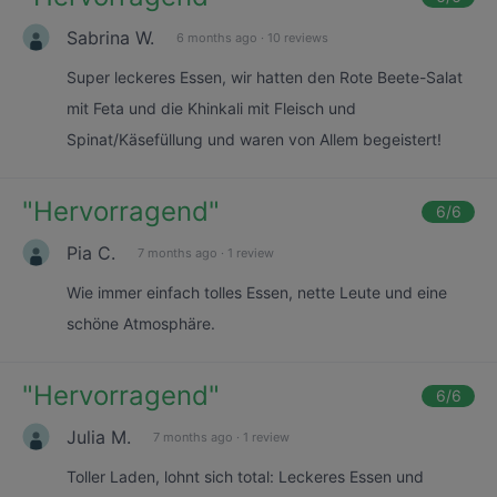
Sabrina W.
6 months ago
·
10 reviews
Super leckeres Essen, wir hatten den Rote Beete-Salat
mit Feta und die Khinkali mit Fleisch und
Spinat/Käsefüllung und waren von Allem begeistert!
"
Hervorragend
"
6
/6
Pia C.
7 months ago
·
1 review
Wie immer einfach tolles Essen, nette Leute und eine
schöne Atmosphäre.
"
Hervorragend
"
6
/6
Julia M.
7 months ago
·
1 review
Toller Laden, lohnt sich total: Leckeres Essen und