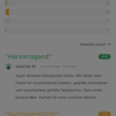
3
4
6
3
1
2
1
1
Neueste zuerst
"
Hervorragend
"
6
/6
Sabrina W.
4 months ago
·
10 reviews
Super leckeres Georgisches Essen. Wir hatten eine
Platte mit verschiedenen Salaten, gegrillte Auberginen
und verschiedene gefüllte Teigtaschen. Dazu einen
leckere Wein. Perfekt für einen schönen Abend!
"
Durchschnittlich
"
3
/6