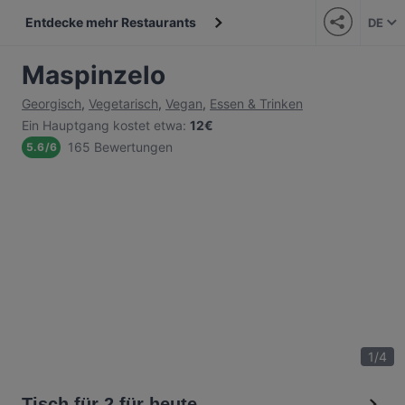
Entdecke mehr Restaurants
DE
Maspinzelo
Georgisch
,
Vegetarisch
,
Vegan
,
Essen & Trinken
Ein Hauptgang kostet etwa
:
12€
165 Bewertungen
5.6
/
6
1
/
4
Tisch für 2 für heute