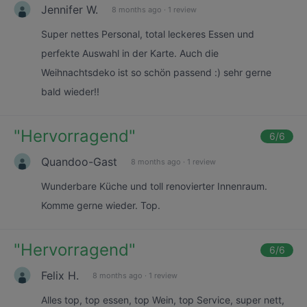
Jennifer W.
8 months ago
·
1 review
Super nettes Personal, total leckeres Essen und
perfekte Auswahl in der Karte. Auch die
Weihnachtsdeko ist so schön passend :) sehr gerne
bald wieder!!
"
Hervorragend
"
6
/6
Quandoo-Gast
8 months ago
·
1 review
Wunderbare Küche und toll renovierter Innenraum.
Komme gerne wieder. Top.
"
Hervorragend
"
6
/6
Felix H.
8 months ago
·
1 review
Alles top, top essen, top Wein, top Service, super nett,