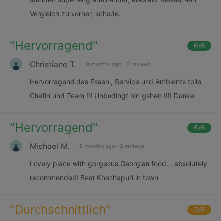
Vergleich zu vorher, schade.
"
Hervorragend
"
6
/6
Christiane T.
9 months ago
·
2 reviews
Hervorragend das Essen , Service und Ambiente tolle
Chefin und Team !!! Unbedingt hin gehen !!!! Danke
"
Hervorragend
"
6
/6
Michael M.
9 months ago
·
2 reviews
Lovely place with gorgeous Georgian food... absolutely
recommended! Best Khachapuri in town
"
Durchschnittlich
"
3
/6