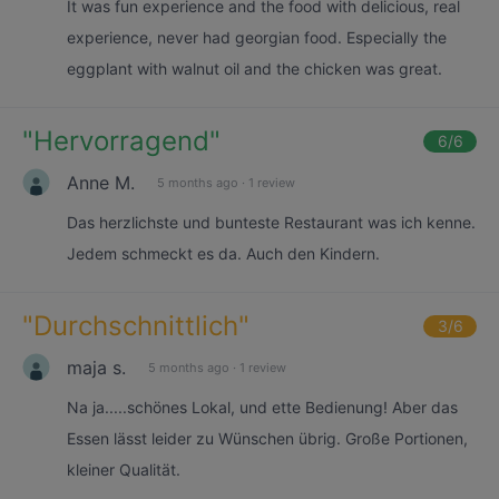
It was fun experience and the food with delicious, real
experience, never had georgian food. Especially the
eggplant with walnut oil and the chicken was great.
"
Hervorragend
"
6
/6
Anne M.
5 months ago
·
1 review
Das herzlichste und bunteste Restaurant was ich kenne.
Jedem schmeckt es da. Auch den Kindern.
"
Durchschnittlich
"
3
/6
maja s.
5 months ago
·
1 review
Na ja.....schönes Lokal, und ette Bedienung! Aber das
Essen lässt leider zu Wünschen übrig. Große Portionen,
kleiner Qualität.