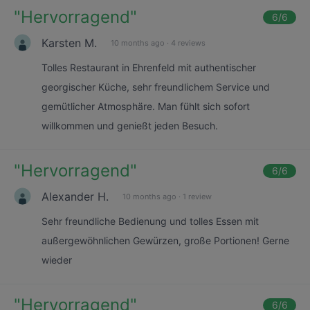
"
Hervorragend
"
6
/6
Karsten M.
10 months ago
·
4 reviews
Tolles Restaurant in Ehrenfeld mit authentischer
georgischer Küche, sehr freundlichem Service und
gemütlicher Atmosphäre. Man fühlt sich sofort
willkommen und genießt jeden Besuch.
"
Hervorragend
"
6
/6
Alexander H.
10 months ago
·
1 review
Sehr freundliche Bedienung und tolles Essen mit
außergewöhnlichen Gewürzen, große Portionen! Gerne
wieder
"
Hervorragend
"
6
/6