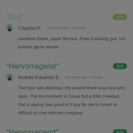
"
Gut
"
4
/6
Claudia H.
6 months ago
·
3 reviews
Leckeres Essen, super Service, Preis-/Leistung gut. Ich
komme gerne wieder.
"
Hervorragend
"
6
/6
Andres Eduardo E.
6 months ago
·
1 review
The food was delicious, the people there is so nice and
open. The environment is Cousy but a little crowded,
that is saying how good is it buy for me to crowd is
difficult to chat with my company
"
Hervorragend
"
6
/6