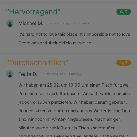
"
Hervorragend
"
6
/6
Michael M.
5 months ago
·
2 reviews
It's hard not to love this place. It's impossible not to love
Georgians and their delicious cuisine.
"
Durchschnittlich
"
3
/6
Teuta D.
5 months ago
·
1 review
Wir haben am 26.02. um 19:00 Uhr einen Tisch für zwei
Personen reserviert. Bei unserer Ankunft wollte man uns
jedoch draußen platzieren. Wir haben darum gebeten,
drinnen sitzen zu dürfen und auf das Wetter (schließlich
sind wir noch im Winter) hingewiesen. Nach einigen
Minuten wurde schließlich ein Tisch von draußen
hereingeholt und zwischen zwei andere Tische gestellt,