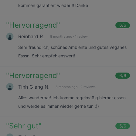
kommen garantiert wieder!!! Danke
"
Hervorragend
"
6
/6
Reinhard R.
8 months ago
·
1 review
Sehr freundlich, schönes Ambiente und gutes veganes
Esssn. Sehr empfehlenswert!
"
Hervorragend
"
6
/6
Tinh Giang N.
8 months ago
·
2 reviews
Alles wunderbar! Ich komme regelmäßig hierher essen
und werde es immer wieder gerne tun :))
"
Sehr gut
"
5
/6