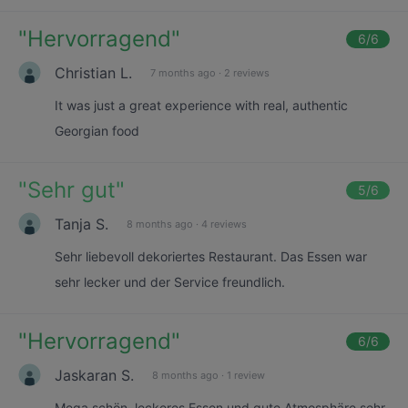
"
Hervorragend
"
6
/6
Christian L.
7 months ago
·
2 reviews
It was just a great experience with real, authentic
Georgian food
"
Sehr gut
"
5
/6
Tanja S.
8 months ago
·
4 reviews
Sehr liebevoll dekoriertes Restaurant. Das Essen war
sehr lecker und der Service freundlich.
"
Hervorragend
"
6
/6
Jaskaran S.
8 months ago
·
1 review
Mega schön, leckeres Essen und gute Atmosphäre sehr