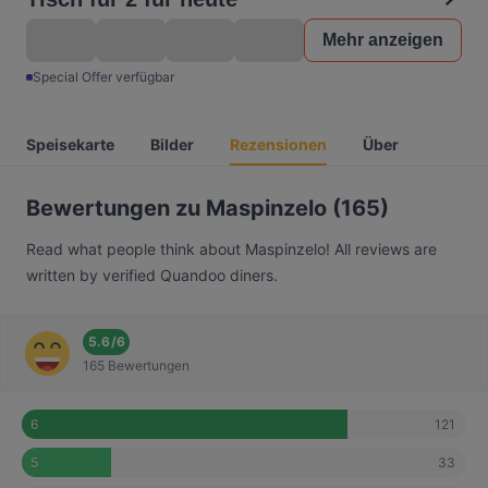
Mehr anzeigen
Special Offer verfügbar
Speisekarte
Bilder
Rezensionen
Über
Bewertungen zu Maspinzelo (165)
Read what people think about Maspinzelo! All reviews are
written by verified Quandoo diners.
5.6
/
6
165 Bewertungen
121
6
33
5