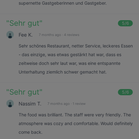
supernette Gastgeberinnen und Gastgeber.
"
Sehr gut
"
5
/6
Fee K.
7 months ago
·
4 reviews
Sehr schönes Restaurant, netter Service, leckeres Essen
- das einzige, was etwas gestärkt hat war, dass es
zeitweise doch sehr laut war, was eine entspannte
Unterhaltung ziemlich schwer gemacht hat.
"
Sehr gut
"
5
/6
Nassim T.
7 months ago
·
1 review
The food was brilliant. The staff were very friendly. The
atmosphere was cozy and comfortable. Would definitely
come back.