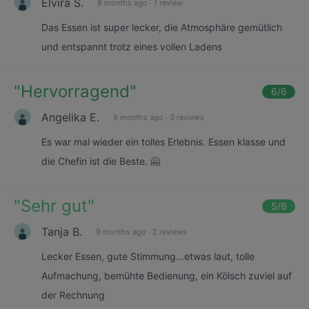
Elvira S.
8 months ago
·
1 review
Das Essen ist super lecker, die Atmosphäre gemütlich
und entspannt trotz eines vollen Ladens
"
Hervorragend
"
6
/6
Angelika E.
9 months ago
·
3 reviews
Es war mal wieder ein tolles Erlebnis. Essen klasse und
die Chefin ist die Beste. 🤗
"
Sehr gut
"
5
/6
Tanja B.
9 months ago
·
2 reviews
Lecker Essen, gute Stimmung...etwas laut, tolle
Aufmachung, bemühte Bedienung, ein Kölsch zuviel auf
der Rechnung