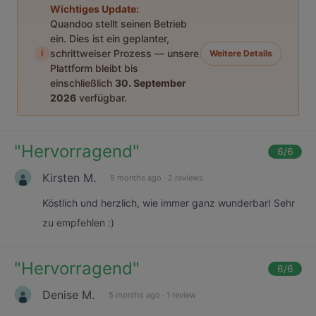
Wichtiges Update:
Quandoo stellt seinen Betrieb
ein. Dies ist ein geplanter,
i
schrittweiser Prozess — unsere
Weitere Details
Plattform bleibt bis
einschließlich
30. September
2026
verfügbar.
"
Hervorragend
"
6
/6
Kirsten M.
5 months ago
·
2 reviews
Köstlich und herzlich, wie immer ganz wunderbar! Sehr
zu empfehlen :)
"
Hervorragend
"
6
/6
Denise M.
5 months ago
·
1 review