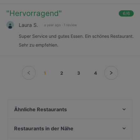
"
Hervorragend
"
6
/6
Laura S.
a year ago
·
1 review
Super Service und gutes Essen. Ein schönes Restaurant.
Sehr zu empfehlen.
1
2
3
4
Ähnliche Restaurants
Sicula In
Restaurant Hans & Franz Köln
Restaurants in der Nähe
lebens.art - café · concept store · gallery
remos Köln restaurant