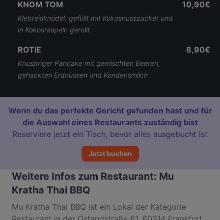
KNOM TOM
10,90€
Klebreisknödel, gefüllt mit Kokosnusszucker und
in Kokosraspeln gerollt
ROTIE
8,90€
Knuspriger Pancake mit gemischten Beeren,
gehackten Erdnüssen und Kondensmilch
Wenn du das perfekte Gericht gefunden hast und für
die Auswahl eines Restaurants zuständig bist
Reserviere jetzt ein Tisch, bevor alles ausgebucht ist
Jetzt buchen
Weitere Infos zum Restaurant: Mu
Kratha Thai BBQ
Mu Kratha Thai BBQ ist ein Lokal der Kategorie
Restaurant in der Ostendstraße 61, 60314 Frankfurt.