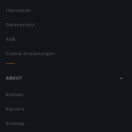
Ristorante Gallo Nero
Restaurants mit Business Lunch in Frankfurt
African House Bockenheim
Impressum
Datenschutz
AGB
Cookie Einstellungen
ABOUT
Kontakt
Karriere
Sitemap