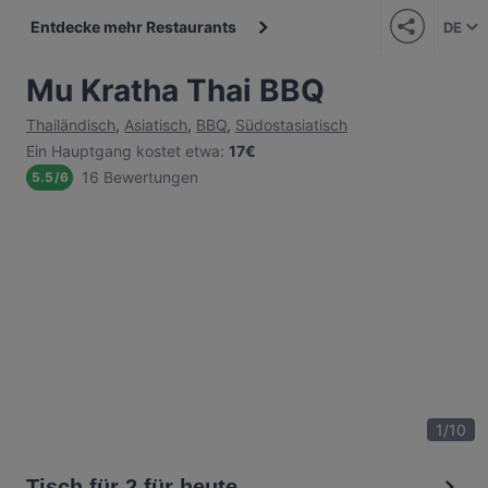
Entdecke mehr Restaurants
DE
Mu Kratha Thai BBQ
Thailändisch
,
Asiatisch
,
BBQ
,
Südostasiatisch
Ein Hauptgang kostet etwa
:
17€
16 Bewertungen
5.5
/
6
1
/
10
Tisch für 2 für heute