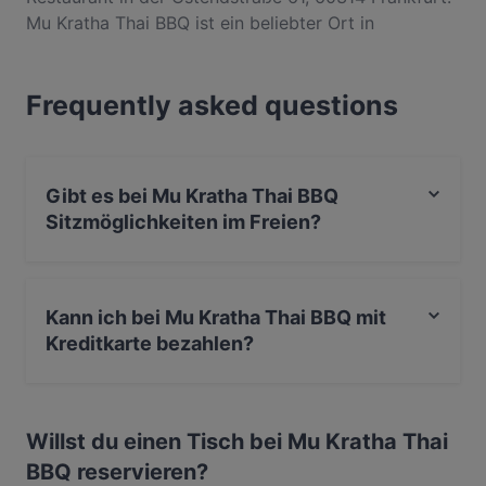
Mu Kratha Thai BBQ ist ein beliebter Ort in
Bornheim. Egal, ob du nur einen kleinen Snack
brauchst oder auf der Suche nach einem kompletten
Frequently asked questions
Feinschmeckererlebnis bist, entdecke die Gerichte
im Mu Kratha Thai BBQ und erlebe authentische
Thailändisch Küche in Frankfurt.
Gibt es bei Mu Kratha Thai BBQ
Sitzmöglichkeiten im Freien?
Ja, bei Mu Kratha Thai BBQ gibt es Sitzmöglichkeiten
im Freien.
Kann ich bei Mu Kratha Thai BBQ mit
Kreditkarte bezahlen?
Ja, du kannst mit Apple Pay, Visa, Mastercard, EC-
Karte, Kontaktloses bezahlen, Amex bezahlen.
Willst du einen Tisch bei Mu Kratha Thai
BBQ reservieren?