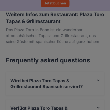
Jetzt buchen
Weitere Infos zum Restaurant: Plaza Toro
Tapas & Grillrestaurant
Das Plaza Toro in Bonn ist ein wunderbar
atmosphärisches Tapas- und Grillrestaurant, das
seine Gäste mit spanischer Küche auf ganz hohem
Niveau verwöhnt. Dabei konzentrieren sich die
Köche des Hauses vor allem auf kalte und warme
Frequently asked questions
Tapas, Steaks von hochwertigem argentinischen
Rindfleisch sowie Fisch vom Grill à la Sepia, Scampi,
Lachsfilet oder eine ganze Dorade. Nicht zuletzt
müssen wir aber auch unbedingt die Paella des
Wird bei Plaza Toro Tapas &
Plaza Toro empfehlen, die stets frisch für 2
Grillrestaurant Spanisch serviert?
Personen oder mehr gezaubert wird. Wobei die
Speisen in dem Lokal Am Hof im Stadtzentrum
Ja, Plaza Toro Tapas & Grillrestaurant serviert Spanisch
neben Frische und gutem Geschmack auch durch
und auch Meeresfrüchte, Steak, Argentinisch.
eine appetitliche, liebevolle Optik überzeugen. Für
Verfügt Plaza Toro Tapas &