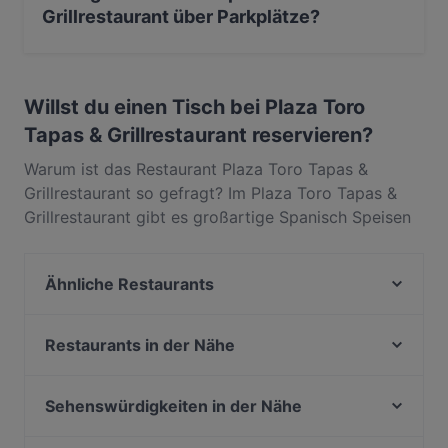
kulinarischen Zauber aus Andalusien ist das Plaza
Grillrestaurant über Parkplätze?
Toro in Bonn ein ganz heißer Tipp.
Ja, Plaza Toro Tapas & Grillrestaurant verfügt über
Parkplatz an der Strasse.
Willst du einen Tisch bei Plaza Toro
Tapas & Grillrestaurant reservieren?
Warum ist das Restaurant Plaza Toro Tapas &
Grillrestaurant so gefragt? Im Plaza Toro Tapas &
Grillrestaurant gibt es großartige Spanisch Speisen
und Getränke, wegen derer die Gäste immer wieder
zurückkommen. In Stadtzentrum, Bonn, gelegen,
Ähnliche Restaurants
bietet Plaza Toro Tapas & Grillrestaurant Gerichte
wie Meeresfrüchte, Steak, Argentinisch. Finde
HOMEI Gyoza
heraus, was Plaza Toro Tapas & Grillrestaurant von
Café Nova
Restaurants in der Nähe
anderen Restaurants in Bonn unterscheidet, und
Bellini Bar & Ristorante
Extra Dry Bonn
reserviere noch heute einen Tisch für deinen
Kiu Bonn
Bonneria Tapa Bar
Sehenswürdigkeiten in der Nähe
nächsten Restaurantbesuch!
Royal India Bonn
Pizza Mann
Bahnhof Bernauer Strasse, Berlin
Cala-Dor Mini-Pizzeria