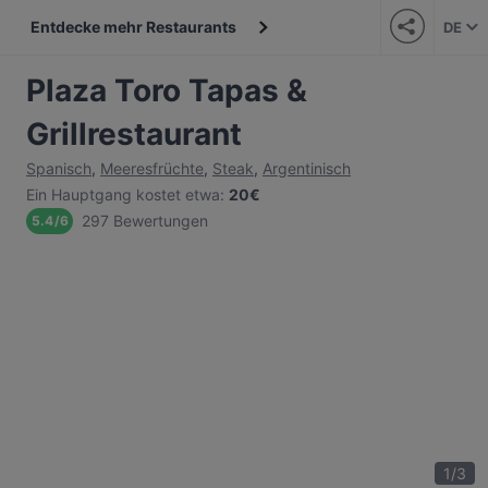
Entdecke mehr Restaurants
DE
Plaza Toro Tapas &
Grillrestaurant
Spanisch
,
Meeresfrüchte
,
Steak
,
Argentinisch
Ein Hauptgang kostet etwa
:
20€
297 Bewertungen
5.4
/
6
1
/
3