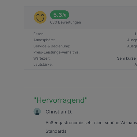
5.3
/
6
630 Bewertungen
Essen
:
Atmosphäre
:
Ausg
Service & Bedienung
:
Ausg
Preis-Leistungs-Verhältnis
:
Wartezeit
:
Sehr kurze 
Lautstärke
:
A
"
Hervorragend
"
Christian D.
Außengastronomie sehr nice. schöne Weinaus
Standards.