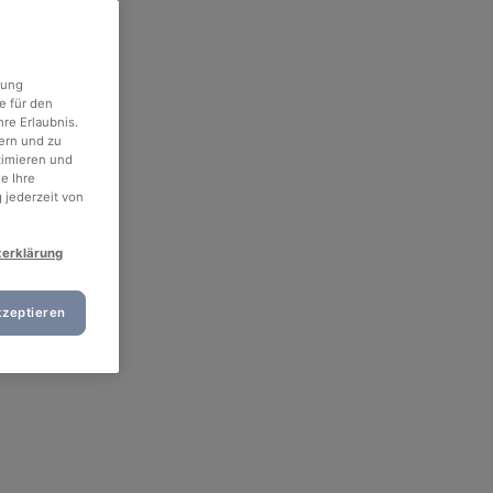
rung
e für den
re Erlaubnis.
ern und zu
timieren und
e Ihre
 jederzeit von
zerklärung
kzeptieren