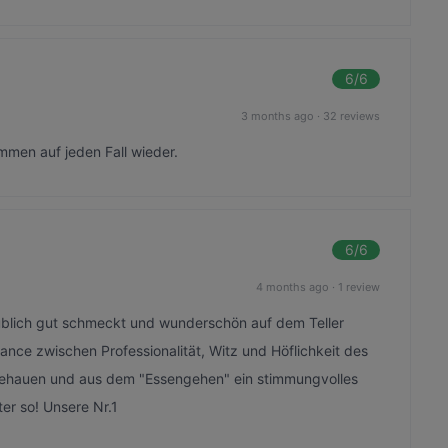
6
/6
3 months ago
·
32 reviews
mmen auf jeden Fall wieder.
6
/6
4 months ago
·
1 review
laublich gut schmeckt und wunderschön auf dem Teller
lance zwischen Professionalität, Witz und Höflichkeit des
gehauen und aus dem "Essengehen" ein stimmungvolles
ter so! Unsere Nr.1