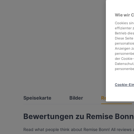
Wie wir 
Cookies sin
effizienter
Betrieb die
Diese Seite
personalisi
Anzeigen zu
personenbez
der Cookie-
Datenschutz
personenbe
Cookie-Ein
Speisekarte
Bilder
Rezensionen
Bewertungen zu Remise Bonn
Read what people think about Remise Bonn! All reviews a