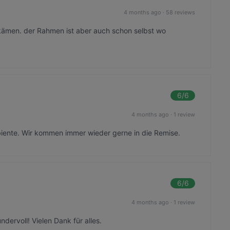
4 months ago
·
58 reviews
r kämen. der Rahmen ist aber auch schon selbst wo
6
/6
4 months ago
·
1 review
biente. Wir kommen immer wieder gerne in die Remise.
6
/6
4 months ago
·
1 review
ervoll! Vielen Dank für alles.