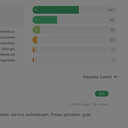
343
6
181
5
55
4
Himmlisch
ezeichnet
33
3
ezeichnet
Sehr gut
11
2
Wartezeit
7
1
ngenehm
Neueste zuerst
6
/6
2 months ago
·
58 reviews
wahl. service aufmerksam. Preise gehoben. gute