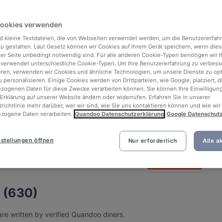
Cookies verwenden
d kleine Textdateien, die von Webseiten verwendet werden, um die Benutzererfah
 zu gestalten. Laut Gesetz können wir Cookies auf Ihrem Gerät speichern, wenn dies
ser Seite unbedingt notwendig sind. Für alle anderen Cookie-Typen benötigen wir Ih
 verwendet unterschiedliche Cookie-Typen. Um Ihre Benutzererfahrung zu verbess
eren, verwenden wir Cookies und ähnliche Technologien, um unsere Dienste zu op
 personalisieren. Einige Cookies werden von Drittparteien, wie Google, platziert, di
ogenen Daten für diese Zwecke verarbeiten können. Sie können Ihre Einwilligung
Erklärung auf unserer Website ändern oder widerrufen. Erfahren Sie in unserer
richtlinie mehr darüber, wer wir sind, wie Sie uns kontaktieren können und wie wir
zogene Daten verarbeiten.
Quandoo Datenschutzerklärung
Google Datenschut
See all 4 photos
stellungen öffnen
Nur erforderlich
Alle a
Über
Jetzt buchen
 (630)
re written by verified Quandoo diners.