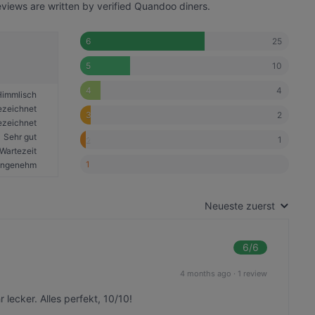
eviews are written by verified Quandoo diners.
25
6
10
5
4
4
Himmlisch
ezeichnet
2
3
ezeichnet
Sehr gut
1
2
Wartezeit
1
ngenehm
Neueste zuerst
6
/6
4 months ago
·
1 review
 lecker. Alles perfekt, 10/10!