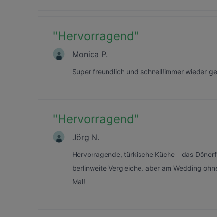
"
Hervorragend
"
Monica P.
Super freundlich und schnell!immer wieder ger
"
Hervorragend
"
Jörg N.
Hervorragende, türkische Küche - das Dönerflei
berlinweite Vergleiche, aber am Wedding ohn
Mal!