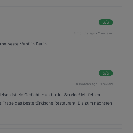
6
/6
6 months ago
·
2 reviews
ne beste Manti in Berlin
6
/6
8 months ago
·
1 review
sch ist ein Gedicht! - und toller Service! Mir fehlen
e Frage das beste türkische Restaurant! Bis zum nächsten