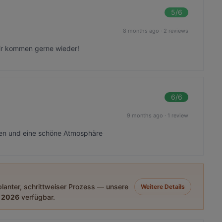
5
/6
8 months ago
·
2 reviews
Wir kommen gerne wieder!
6
/6
9 months ago
·
1 review
sen und eine schöne Atmosphäre
eplanter, schrittweiser Prozess — unsere
Weitere Details
 2026
verfügbar.