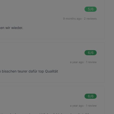
5
/6
9 months ago
·
2 reviews
en wir wieder.
6
/6
a year ago
·
1 review
h bisschen teurer dafür top Qualität
6
/6
a year ago
·
1 review