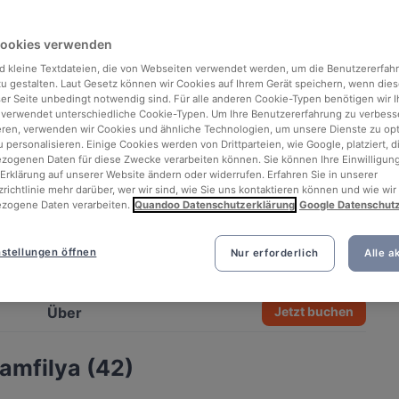
Cookies verwenden
d kleine Textdateien, die von Webseiten verwendet werden, um die Benutzererfah
 zu gestalten. Laut Gesetz können wir Cookies auf Ihrem Gerät speichern, wenn dies
ser Seite unbedingt notwendig sind. Für alle anderen Cookie-Typen benötigen wir Ih
 verwendet unterschiedliche Cookie-Typen. Um Ihre Benutzererfahrung zu verbess
eren, verwenden wir Cookies und ähnliche Technologien, um unsere Dienste zu op
 personalisieren. Einige Cookies werden von Drittparteien, wie Google, platziert, di
ogenen Daten für diese Zwecke verarbeiten können. Sie können Ihre Einwilligung
Erklärung auf unserer Website ändern oder widerrufen. Erfahren Sie in unserer
richtlinie mehr darüber, wer wir sind, wie Sie uns kontaktieren können und wie wir
zogene Daten verarbeiten.
Quandoo Datenschutzerklärung
Google Datenschut
stellungen öffnen
Nur erforderlich
Alle a
See all 4 photos
Über
Jetzt buchen
amfilya (42)