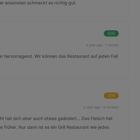
er ansonsten schmeckt es richtig gut.
6
/6
a year ago
·
1 review
r hervorragend. Wir können das Restaurant auf jeden Fall
3
/6
a year ago
·
4 reviews
icht hat sich aber auch etwas geändert… Das Fleisch hat
früher. Nur dann ist es ein Grill Restaurant wie jedes