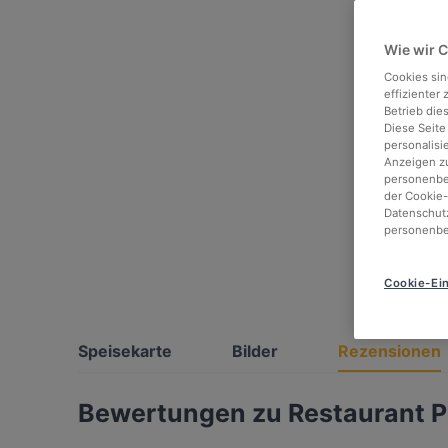
Wie wir 
Cookies sin
effizienter
Betrieb die
Diese Seite
personalisi
Anzeigen zu
personenbez
der Cookie-
Datenschutz
personenbe
Cookie-Ein
Speisekarte
Bilder
Rezensionen
Bewertungen zu Restaurant P