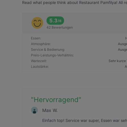
Read what people think about Restaurant Pamfilya! All r
5.3
/
6
42 Bewertungen
Essen
:
Atmosphäre
:
Ausg
Service & Bedienung
:
Ausg
Preis-Leistungs-Verhältnis
:
Wartezeit
:
Sehr kurze 
Lautstärke
:
A
"
Hervorragend
"
Max W.
Einfach top! Service war super, Essen war sehr