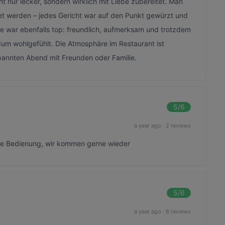
t nur lecker, sondern wirklich mit Liebe zubereitet. Man
et werden – jedes Gericht war auf den Punkt gewürzt und
ce war ebenfalls top: freundlich, aufmerksam und trotzdem
um wohlgefühlt. Die Atmosphäre im Restaurant ist
spannten Abend mit Freunden oder Familie.
5
/6
a year ago
·
2 reviews
ette Bedienung, wir kommen gerne wieder
5
/6
a year ago
·
8 reviews