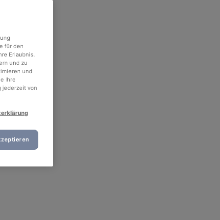
rung
e für den
re Erlaubnis.
ern und zu
timieren und
e Ihre
 jederzeit von
zerklärung
kzeptieren