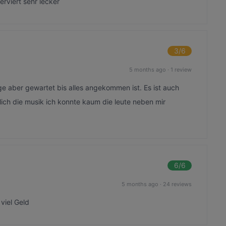
erviert sehr lecker
3
/6
5 months ago
·
1 review
nge aber gewartet bis alles angekommen ist. Es ist auch
klich die musik ich konnte kaum die leute neben mir
6
/6
5 months ago
·
24 reviews
viel Geld