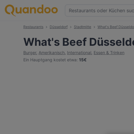
Restaurants
Düsseldorf
Stadtmitte
What's Beef Düsseldo
What's Beef Düsseld
Burger
,
Amerikanisch
,
International
,
Essen & Trinken
Ein Hauptgang kostet etwa
:
15€