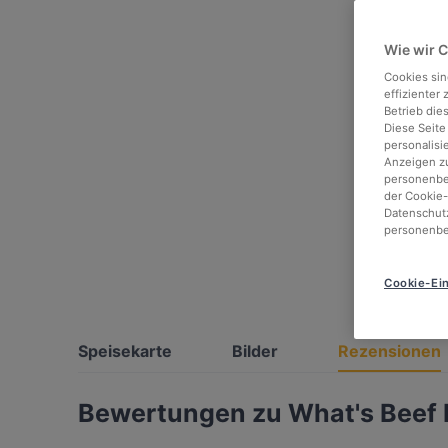
Wie wir 
Cookies sin
effizienter
Betrieb die
Diese Seite
personalisi
Anzeigen zu
personenbez
der Cookie-
Datenschutz
personenbe
Cookie-Ein
Speisekarte
Bilder
Rezensionen
Bewertungen zu What's Beef 