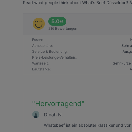
Read what people think about What's Beef Düsseldorf! Al
5.0
/
6
216 Bewertungen
Essen
:
Atmosphäre
:
Sehr 
Service & Bedienung
:
Ausg
Preis-Leistungs-Verhältnis
:
Wartezeit
:
Sehr kurze 
Lautstärke
:
A
"
Hervorragend
"
Dinah N.
Whatsbeef ist ein absoluter Klassiker und vor