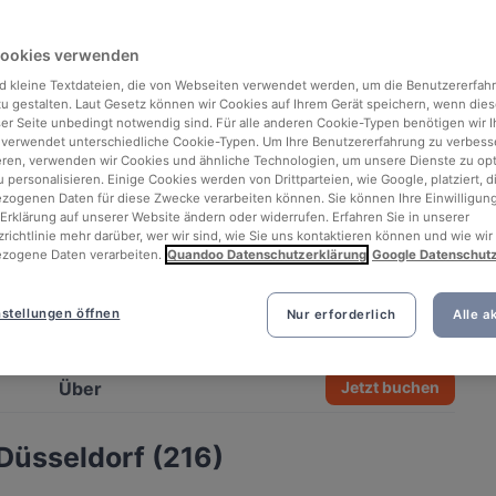
Cookies verwenden
d kleine Textdateien, die von Webseiten verwendet werden, um die Benutzererfah
 zu gestalten. Laut Gesetz können wir Cookies auf Ihrem Gerät speichern, wenn dies
ser Seite unbedingt notwendig sind. Für alle anderen Cookie-Typen benötigen wir Ih
 verwendet unterschiedliche Cookie-Typen. Um Ihre Benutzererfahrung zu verbess
eren, verwenden wir Cookies und ähnliche Technologien, um unsere Dienste zu op
 personalisieren. Einige Cookies werden von Drittparteien, wie Google, platziert, di
ogenen Daten für diese Zwecke verarbeiten können. Sie können Ihre Einwilligung
Erklärung auf unserer Website ändern oder widerrufen. Erfahren Sie in unserer
richtlinie mehr darüber, wer wir sind, wie Sie uns kontaktieren können und wie wir
zogene Daten verarbeiten.
Quandoo Datenschutzerklärung
Google Datenschut
stellungen öffnen
Nur erforderlich
Alle a
See all 4 photos
Über
Jetzt buchen
Düsseldorf (216)