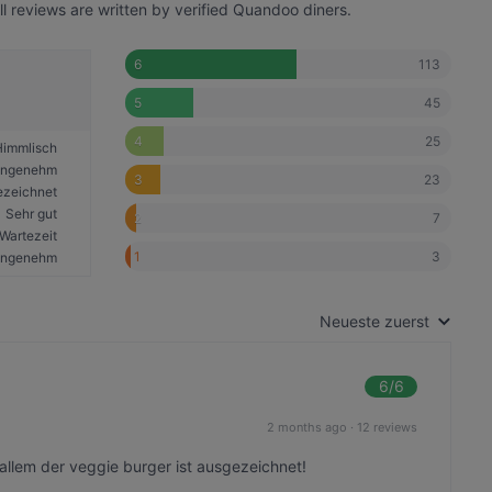
l reviews are written by verified Quandoo diners.
113
6
45
5
25
4
Himmlisch
angenehm
23
3
ezeichnet
Sehr gut
7
2
Wartezeit
3
1
ngenehm
Neueste zuerst
6
/6
2 months ago
·
12 reviews
 allem der veggie burger ist ausgezeichnet!