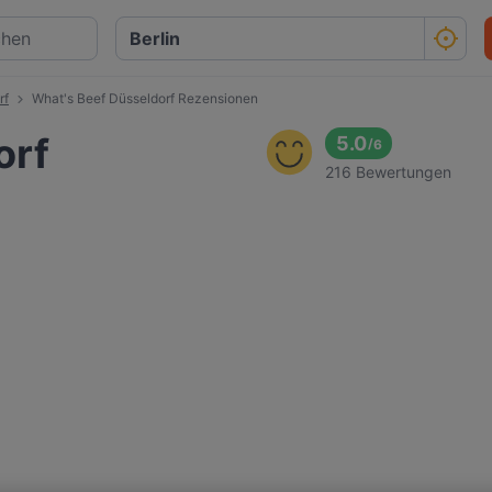
rf
What's Beef Düsseldorf Rezensionen
orf
5.0
/
6
216 Bewertungen