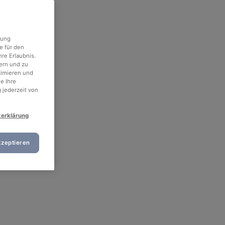
rung
e für den
re Erlaubnis.
ern und zu
timieren und
e Ihre
 jederzeit von
zerklärung
kzeptieren