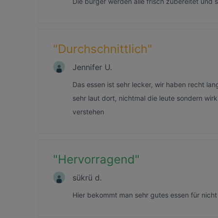
Die burger werden alle frisch zubereitet und s
"
Durchschnittlich
"
Jennifer U.
Das essen ist sehr lecker, wir haben recht la
sehr laut dort, nichtmal die leute sondern wir
verstehen
"
Hervorragend
"
sükrü d.
Hier bekommt man sehr gutes essen für nicht 