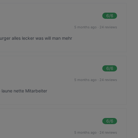
6
/6
5 months ago
·
24 reviews
rger alles lecker was will man mehr
6
/6
5 months ago
·
24 reviews
 laune nette Mitarbeiter
6
/6
5 months ago
·
24 reviews