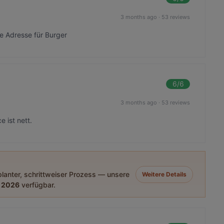
3 months ago
·
53 reviews
e Adresse für Burger
6
/6
3 months ago
·
53 reviews
 ist nett.
eplanter, schrittweiser Prozess — unsere
Weitere Details
 2026
verfügbar.