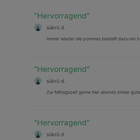
"
Hervorragend
"
sükrü d.
Immer wieder die pommes bestellt dazu ein bu
"
Hervorragend
"
sükrü d.
Zur Mittagszeit gerne hier abends immer gute
"
Hervorragend
"
sükrü d.