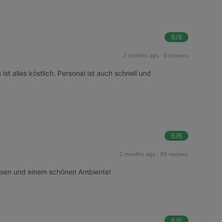
6
/6
2 months ago
·
6 reviews
st alles köstlich. Personal ist auch schnell und
6
/6
2 months ago
·
80 reviews
Essen und einem schönen Ambiente!
6
/6