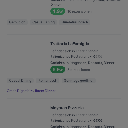
Dinner
4.9
16
rezensionen
/6
Gemütlich
Casual Dining
Hundefreundlich
Trattoria LaFamiglia
Befindet sich in Friedrichshain
•
Italienisches Restaurant
€
€
€
€
Gerichte
:
Mittagessen, Desserts, Dinner
5.9
8
rezensionen
/6
Casual Dining
Romantisch
Sonntags geöffnet
Gratis Digestif zu Ihrem Dinner
Meyman Pizzeria
Befindet sich in Friedrichshain
•
Italienisches Restaurant
€
€
€
€
Gerichte
:
Mittagessen, Desserts, Dinner,