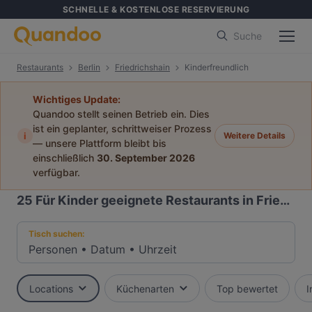
SCHNELLE & KOSTENLOSE RESERVIERUNG
Suche
Restaurants
Berlin
Friedrichshain
Kinderfreundlich
Wichtiges Update:
Quandoo stellt seinen Betrieb ein. Dies
ist ein geplanter, schrittweiser Prozess
i
Weitere Details
— unsere Plattform bleibt bis
einschließlich
30. September 2026
verfügbar.
25
Für Kinder geeignete Restaurants in Friedrichshain, Berlin
Tisch suchen:
Personen
•
Datum
•
Uhrzeit
Locations
Küchenarten
Top bewertet
I