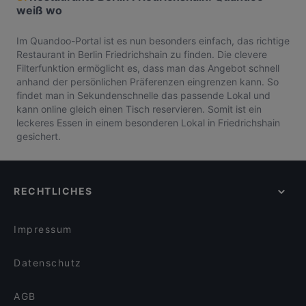
weiß wo
Im Quandoo-Portal ist es nun besonders einfach, das richtige
Restaurant in Berlin Friedrichshain zu finden. Die clevere
Filterfunktion ermöglicht es, dass man das Angebot schnell
anhand der persönlichen Präferenzen eingrenzen kann. So
findet man in Sekundenschnelle das passende Lokal und
kann online gleich einen Tisch reservieren. Somit ist ein
leckeres Essen in einem besonderen Lokal in Friedrichshain
gesichert.
RECHTLICHES
Impressum
Datenschutz
AGB