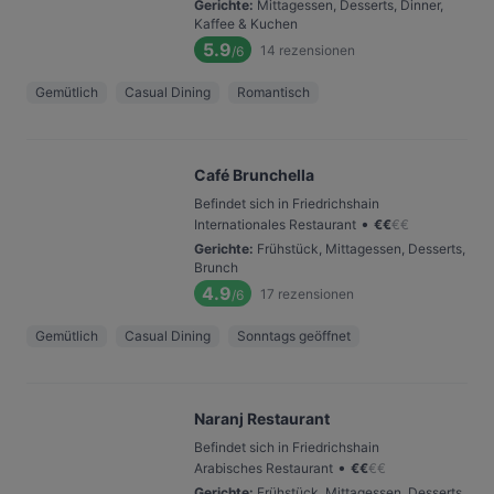
Gerichte
:
Mittagessen, Desserts, Dinner,
Kaffee & Kuchen
5.9
14
rezensionen
/6
Gemütlich
Casual Dining
Romantisch
Café Brunchella
Befindet sich in Friedrichshain
•
Internationales Restaurant
€
€
€
€
Gerichte
:
Frühstück, Mittagessen, Desserts,
Brunch
4.9
17
rezensionen
/6
Gemütlich
Casual Dining
Sonntags geöffnet
Naranj Restaurant
Befindet sich in Friedrichshain
•
Arabisches Restaurant
€
€
€
€
Gerichte
:
Frühstück, Mittagessen, Desserts,