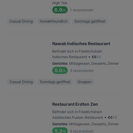
High Tea
6.0
1
rezensionen
/6
Casual Dining
Hundefreundlich
Sonntags geöffnet
Nawab Indisches Restaurant
Befindet sich in Friedrichshain
•
Indisches Restaurant
€
€
€
€
Gerichte
:
Mittagessen, Desserts, Dinner
5.0
3
rezensionen
/6
Casual Dining
Sonntags geöffnet
Gruppen
Restaurant Erdton Zen
Befindet sich in Friedrichshain
•
Asiatisches Fusion-Restaurant
€
€
€
€
Gerichte
:
Mittagessen, Desserts, Dinner
5.3
8
rezensionen
/6