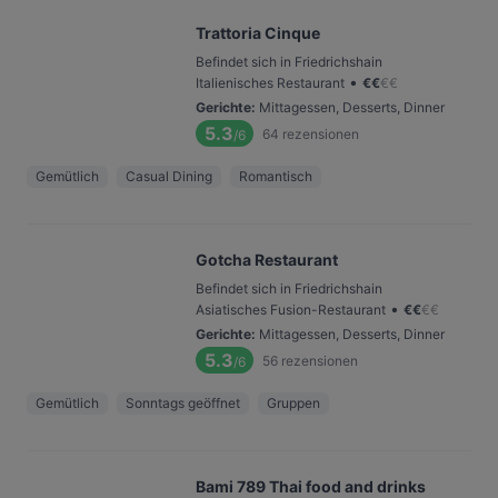
Trattoria Cinque
Befindet sich in Friedrichshain
•
Italienisches Restaurant
€
€
€
€
Gerichte
:
Mittagessen, Desserts, Dinner
5.3
64
rezensionen
/6
Gemütlich
Casual Dining
Romantisch
Gotcha Restaurant
Befindet sich in Friedrichshain
•
Asiatisches Fusion-Restaurant
€
€
€
€
Gerichte
:
Mittagessen, Desserts, Dinner
5.3
56
rezensionen
/6
Gemütlich
Sonntags geöffnet
Gruppen
Bami 789 Thai food and drinks