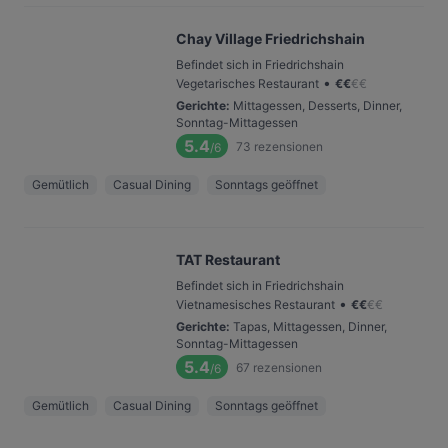
Chay Village Friedrichshain
Befindet sich in Friedrichshain
•
Vegetarisches Restaurant
€
€
€
€
Gerichte
:
Mittagessen, Desserts, Dinner,
Sonntag-Mittagessen
5.4
73
rezensionen
/6
Gemütlich
Casual Dining
Sonntags geöffnet
TAT Restaurant
Befindet sich in Friedrichshain
•
Vietnamesisches Restaurant
€
€
€
€
Gerichte
:
Tapas, Mittagessen, Dinner,
Sonntag-Mittagessen
5.4
67
rezensionen
/6
Gemütlich
Casual Dining
Sonntags geöffnet