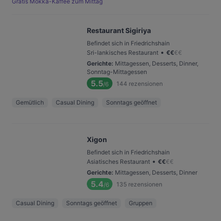
Gratis Mokka-Kaffee zum Mittag
Restaurant Sigiriya
Befindet sich in Friedrichshain
•
Sri-lan­kisches Restaurant
€
€
€
€
Gerichte
:
Mittagessen, Desserts, Dinner,
Sonntag-Mittagessen
5.5
144
rezensionen
/6
Gemütlich
Casual Dining
Sonntags geöffnet
Xigon
Befindet sich in Friedrichshain
•
Asiatisches Restaurant
€
€
€
€
Gerichte
:
Mittagessen, Desserts, Dinner
5.4
135
rezensionen
/6
Casual Dining
Sonntags geöffnet
Gruppen