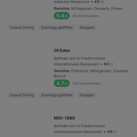
•
Indisches Restaurant
€
€
€
€
Gerichte
:
Mittagessen, Desserts, Dinner
5.4
25
rezensionen
/6
Casual Dining
Sonntags geöffnet
Gruppen
Of Eden
Befindet sich in Friedrichshain
•
Internationales Restaurant
€
€
€
€
Gerichte
:
Frühstück, Mittagessen, Desserts,
Brunch
4.7
145
rezensionen
/6
Casual Dining
Sonntags geöffnet
Gruppen
MIO-1989
Befindet sich in Friedrichshain
•
Vietnamesisches Restaurant
€
€
€
€