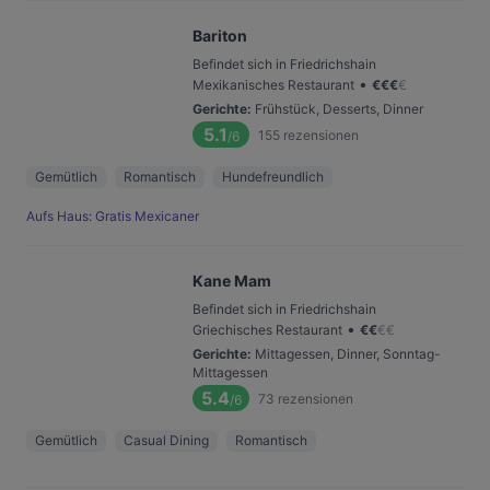
Bariton
Befindet sich in Friedrichshain
•
Mexikanisches Restaurant
€
€
€
€
Gerichte
:
Frühstück, Desserts, Dinner
5.1
155
rezensionen
/6
Gemütlich
Romantisch
Hundefreundlich
Aufs Haus: Gratis Mexicaner
Kane Mam
Befindet sich in Friedrichshain
•
Griechisches Restaurant
€
€
€
€
Gerichte
:
Mittagessen, Dinner, Sonntag-
Mittagessen
5.4
73
rezensionen
/6
Gemütlich
Casual Dining
Romantisch