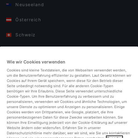
Neuseeland
Österreich
Schweiz
Deutschland
Wie wir Cookies verwenden
Italien
Cookies sind kleine Textdateien, die von Webseiten verwendet werden,
um die Benutzererfahrung effizienter zu gestalten. Laut Gesetz können wir
Finnland
Cookies auf Ihrem Gerät speichern, wenn diese für den Betrieb dieser
Seite unbedingt notwendig sind. Für alle anderen Cookie-Typen
benötigen wir Ihre Erlaubnis. Diese Seite verwendet unterschiedliche
Vereinigtes Königreich
Cookie-Typen. Um Ihre Benutzererfahrung zu verbessern und zu
personalisieren, verwenden wir Cookies und ähnliche Technologien, um
unsere Dienste zu optimieren und Anzeigen zu personalisieren. Einige
Türkei
Cookies werden von Drittparteien, wie Google, platziert, die Ihre
personenbezogenen Daten für diese Zwecke verarbeiten können. Sie
können Ihre Einwilligung jederzeit von der Cookie-Erklärung auf unserer
Niederlande
Website ändern oder widerrufen. Erfahren Sie in unserer
Datenschutzrichtlinie mehr darüber, wer wir sind, wie Sie uns kontaktieren