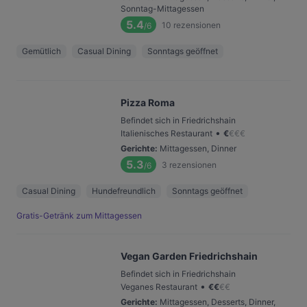
Sonntag-Mittagessen
5.4
10
rezensionen
/6
Gemütlich
Casual Dining
Sonntags geöffnet
Pizza Roma
Befindet sich in Friedrichshain
•
Italienisches Restaurant
€
€
€
€
Gerichte
:
Mittagessen, Dinner
5.3
3
rezensionen
/6
Casual Dining
Hundefreundlich
Sonntags geöffnet
Gratis-Getränk zum Mittagessen
Vegan Garden Friedrichshain
Befindet sich in Friedrichshain
•
Veganes Restaurant
€
€
€
€
Gerichte
:
Mittagessen, Desserts, Dinner,