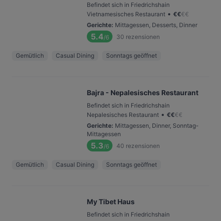
Befindet sich in Friedrichshain
•
Vietnamesisches Restaurant
€
€
€
€
Gerichte
:
Mittagessen, Desserts, Dinner
5.4
30
rezensionen
/6
Gemütlich
Casual Dining
Sonntags geöffnet
Bajra - Nepalesisches Restaurant
Befindet sich in Friedrichshain
•
Nepalesisches Restaurant
€
€
€
€
Gerichte
:
Mittagessen, Dinner, Sonntag-
Mittagessen
5.3
40
rezensionen
/6
Gemütlich
Casual Dining
Sonntags geöffnet
My Tibet Haus
Befindet sich in Friedrichshain