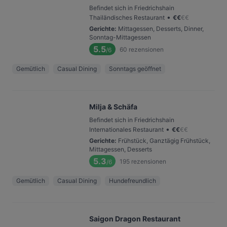
Befindet sich in Friedrichshain
•
Thailändisches Restaurant
€
€
€
€
Gerichte
:
Mittagessen, Desserts, Dinner,
Sonntag-Mittagessen
5.5
60
rezensionen
/6
Gemütlich
Casual Dining
Sonntags geöffnet
Milja & Schäfa
Befindet sich in Friedrichshain
•
Internationales Restaurant
€
€
€
€
Gerichte
:
Frühstück, Ganztägig Frühstück,
Mittagessen, Desserts
5.3
195
rezensionen
/6
Gemütlich
Casual Dining
Hundefreundlich
Saigon Dragon Restaurant