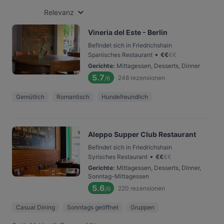
Relevanz
Vineria del Este - Berlin
Befindet sich in Friedrichshain
•
Spanisches Restaurant
€
€
€
€
Gerichte
:
Mittagessen, Desserts, Dinner
5.7
248
rezensionen
/6
Gemütlich
Romantisch
Hundefreundlich
Aleppo Supper Club Restaurant
Befindet sich in Friedrichshain
•
Syrisches Restaurant
€
€
€
€
Gerichte
:
Mittagessen, Desserts, Dinner,
Sonntag-Mittagessen
5.6
220
rezensionen
/6
Casual Dining
Sonntags geöffnet
Gruppen