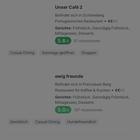
Unser Café 2
Befindet sich in Schöneberg
•
Portugiesisches Restaurant
€
€
€
€
Gerichte
:
Frühstück, Ganztägig Frühstück,
Mittagessen, Desserts
5.6
61
rezensionen
/6
Casual Dining
Sonntags geöffnet
Gruppen
ewig freunde
Befindet sich in Prenzlauer Berg
•
Restaurant für Kaffee & Kuchen
€
€
€
€
Gerichte
:
Frühstück, Ganztägig Frühstück,
Mittagessen, Desserts
5.0
197
rezensionen
/6
Gemütlich
Casual Dining
Hundefreundlich