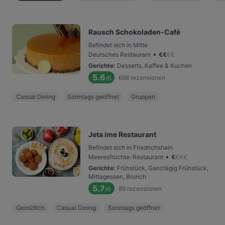
Rausch Schokoladen-Café
Befindet sich in Mitte
•
Deutsches Restaurant
€
€
€
€
Gerichte
:
Desserts, Kaffee & Kuchen
5.6
698
rezensionen
/6
Casual Dining
Sonntags geöffnet
Gruppen
Jeta ime Restaurant
Befindet sich in Friedrichshain
•
Meeresfrüchte-Restaurant
€
€
€
€
Gerichte
:
Frühstück, Ganztägig Frühstück,
Mittagessen, Brunch
5.7
89
rezensionen
/6
Gemütlich
Casual Dining
Sonntags geöffnet