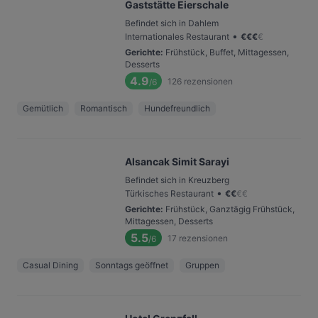
Gaststätte Eierschale
Befindet sich in Dahlem
•
Internationales Restaurant
€
€
€
€
Gerichte
:
Frühstück, Buffet, Mittagessen,
Desserts
4.9
126
rezensionen
/6
Gemütlich
Romantisch
Hundefreundlich
Alsancak Simit Sarayi
Befindet sich in Kreuzberg
•
Türkisches Restaurant
€
€
€
€
Gerichte
:
Frühstück, Ganztägig Frühstück,
Mittagessen, Desserts
5.5
17
rezensionen
/6
Casual Dining
Sonntags geöffnet
Gruppen