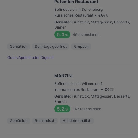
Potemkin Restaurant
Befindet sich in Schöneberg
•
Russisches Restaurant
€
€
€
€
Gerichte
:
Frühstück, Mittagessen, Desserts,
Dinner
5.3
49
rezensionen
/6
Gemütlich
Sonntags geöffnet
Gruppen
Gratis Aperitif oder Digestif
MANZINI
Befindet sich in Wilmersdorf
•
Internationales Restaurant
€
€
€
€
Gerichte
:
Frühstück, Mittagessen, Desserts,
Brunch
5.2
147
rezensionen
/6
Gemütlich
Romantisch
Hundefreundlich