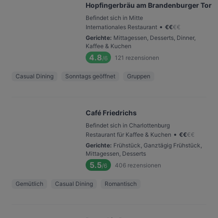
Hopfingerbräu am Brandenburger Tor
Befindet sich in Mitte
•
Internationales Restaurant
€
€
€
€
Gerichte
:
Mittagessen, Desserts, Dinner,
Kaffee & Kuchen
4.8
121
rezensionen
/6
Casual Dining
Sonntags geöffnet
Gruppen
Café Friedrichs
Befindet sich in Charlottenburg
•
Restaurant für Kaffee & Kuchen
€
€
€
€
Gerichte
:
Frühstück, Ganztägig Frühstück,
Mittagessen, Desserts
5.5
406
rezensionen
/6
Gemütlich
Casual Dining
Romantisch