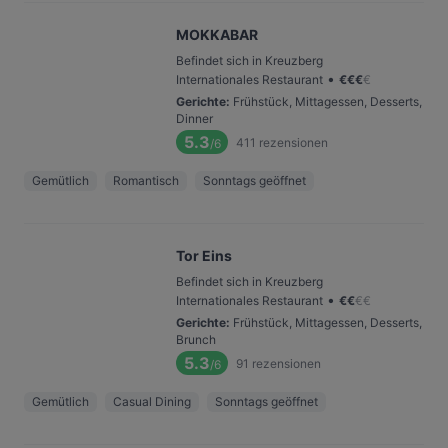
MOKKABAR
Befindet sich in Kreuzberg
•
Internationales Restaurant
€
€
€
€
Gerichte
:
Frühstück, Mittagessen, Desserts,
Dinner
5.3
411
rezensionen
/6
Gemütlich
Romantisch
Sonntags geöffnet
Tor Eins
Befindet sich in Kreuzberg
•
Internationales Restaurant
€
€
€
€
Gerichte
:
Frühstück, Mittagessen, Desserts,
Brunch
5.3
91
rezensionen
/6
Gemütlich
Casual Dining
Sonntags geöffnet