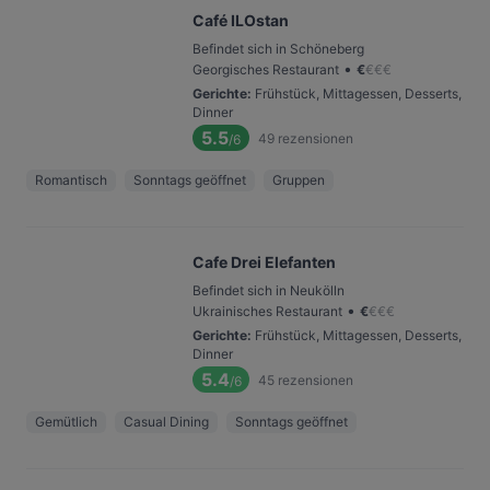
Café ILOstan
Befindet sich in Schöneberg
•
Georgisches Restaurant
€
€
€
€
Gerichte
:
Frühstück, Mittagessen, Desserts,
Dinner
5.5
49
rezensionen
/6
Romantisch
Sonntags geöffnet
Gruppen
Cafe Drei Elefanten
Befindet sich in Neukölln
•
Ukrainisches Restaurant
€
€
€
€
Gerichte
:
Frühstück, Mittagessen, Desserts,
Dinner
5.4
45
rezensionen
/6
Gemütlich
Casual Dining
Sonntags geöffnet