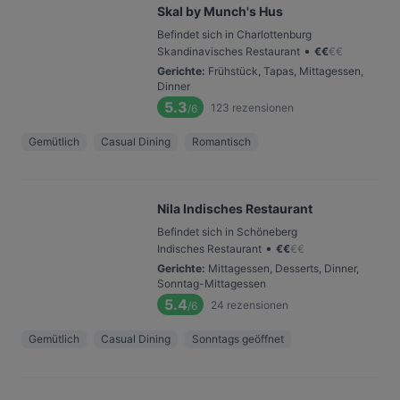
Skal by Munch's Hus
Befindet sich in Charlottenburg
•
Skandinavisches Restaurant
€
€
€
€
Gerichte
:
Frühstück, Tapas, Mittagessen,
Dinner
5.3
123
rezensionen
/6
Gemütlich
Casual Dining
Romantisch
Nila Indisches Restaurant
Befindet sich in Schöneberg
•
Indisches Restaurant
€
€
€
€
Gerichte
:
Mittagessen, Desserts, Dinner,
Sonntag-Mittagessen
5.4
24
rezensionen
/6
Gemütlich
Casual Dining
Sonntags geöffnet