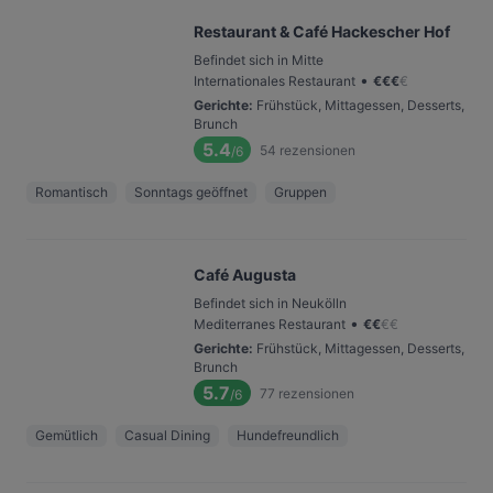
Restaurant & Café Hackescher Hof
Befindet sich in Mitte
•
Internationales Restaurant
€
€
€
€
Gerichte
:
Frühstück, Mittagessen, Desserts,
Brunch
5.4
54
rezensionen
/6
Romantisch
Sonntags geöffnet
Gruppen
Café Augusta
Befindet sich in Neukölln
•
Mediterranes Restaurant
€
€
€
€
Gerichte
:
Frühstück, Mittagessen, Desserts,
Brunch
5.7
77
rezensionen
/6
Gemütlich
Casual Dining
Hundefreundlich