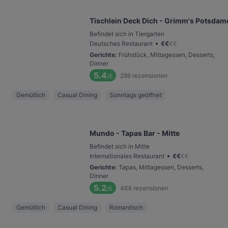
Tischlein Deck Dich - Grimm's Potsdame
Befindet sich in Tiergarten
•
Deutsches Restaurant
€
€
€
€
Gerichte
:
Frühstück, Mittagessen, Desserts,
Dinner
5.4
286
rezensionen
/6
Gemütlich
Casual Dining
Sonntags geöffnet
Mundo - Tapas Bar - Mitte
Befindet sich in Mitte
•
Internationales Restaurant
€
€
€
€
Gerichte
:
Tapas, Mittagessen, Desserts,
Dinner
5.2
464
rezensionen
/6
Gemütlich
Casual Dining
Romantisch