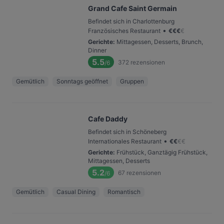
Grand Cafe Saint Germain
Befindet sich in Charlottenburg
•
Französisches Restaurant
€
€
€
€
Gerichte
:
Mittagessen, Desserts, Brunch,
Dinner
5.5
372
rezensionen
/6
Gemütlich
Sonntags geöffnet
Gruppen
Cafe Daddy
Befindet sich in Schöneberg
•
Internationales Restaurant
€
€
€
€
Gerichte
:
Frühstück, Ganztägig Frühstück,
Mittagessen, Desserts
5.2
67
rezensionen
/6
Gemütlich
Casual Dining
Romantisch