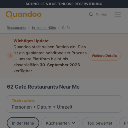
SCHNELLE & KOSTENLOSE RESERVIERUNG
Suche
Restaurants
In meiner Nähe
Café
Wichtiges Update:
Quandoo stellt seinen Betrieb ein. Dies
ist ein geplanter, schrittweiser Prozess
i
Weitere Details
— unsere Plattform bleibt bis
einschließlich
30. September 2026
verfügbar.
62
Café Restaurants Near Me
Tisch suchen:
Personen
•
Datum
•
Uhrzeit
In der Nähe
Küchenarten
Top bewertet
Pr