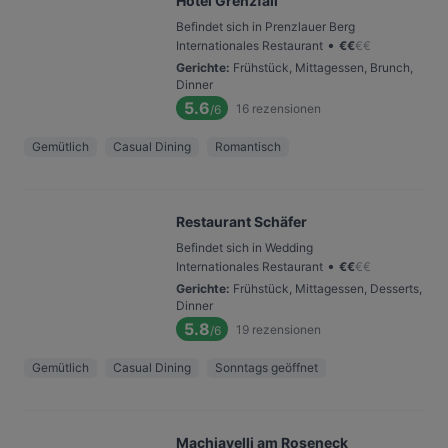
Hotel Grenzfall
Befindet sich in Prenzlauer Berg
•
Internationales Restaurant
€
€
€
€
Gerichte
:
Frühstück, Mittagessen, Brunch,
Dinner
5.6
16
rezensionen
/6
Gemütlich
Casual Dining
Romantisch
Restaurant Schäfer
Befindet sich in Wedding
•
Internationales Restaurant
€
€
€
€
Gerichte
:
Frühstück, Mittagessen, Desserts,
Dinner
5.8
19
rezensionen
/6
Gemütlich
Casual Dining
Sonntags geöffnet
Machiavelli am Roseneck