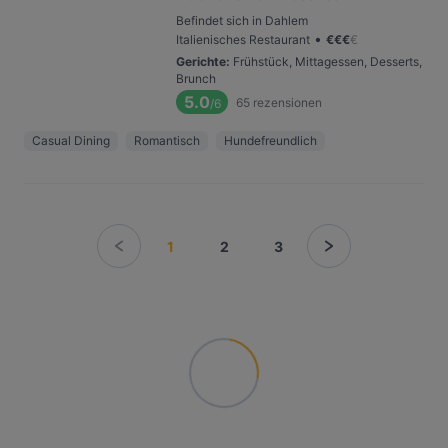
Befindet sich in Dahlem
•
Italienisches Restaurant
€
€
€
€
Gerichte
:
Frühstück, Mittagessen, Desserts,
Brunch
5.0
65
rezensionen
/6
Casual Dining
Romantisch
Hundefreundlich
1
2
3