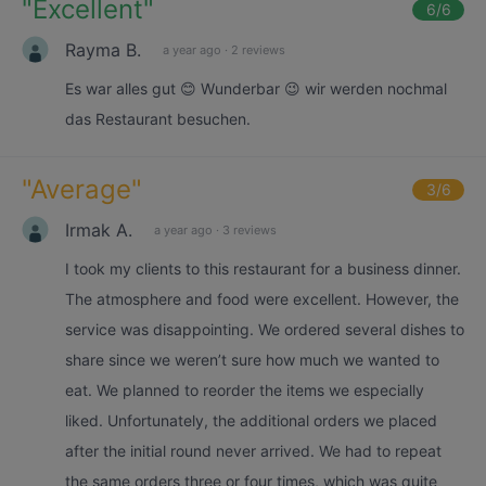
"
Excellent
"
6
/6
Rayma B.
a year ago
·
2 reviews
Es war alles gut 😊 Wunderbar 😉 wir werden nochmal
das Restaurant besuchen.
"
Average
"
3
/6
Irmak A.
a year ago
·
3 reviews
I took my clients to this restaurant for a business dinner.
The atmosphere and food were excellent. However, the
service was disappointing. We ordered several dishes to
share since we weren’t sure how much we wanted to
eat. We planned to reorder the items we especially
liked. Unfortunately, the additional orders we placed
after the initial round never arrived. We had to repeat
the same orders three or four times, which was quite