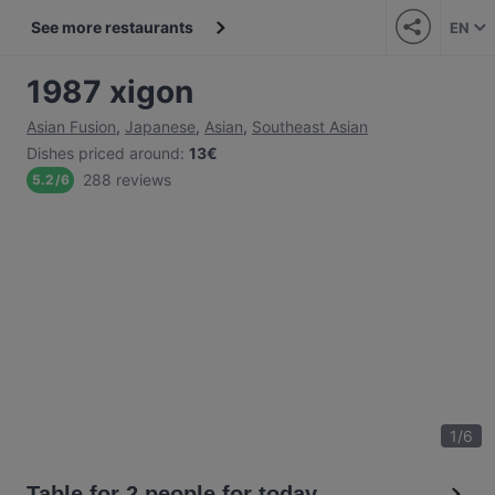
See more restaurants
EN
1987 xigon
Asian Fusion
,
Japanese
,
Asian
,
Southeast Asian
Dishes priced around
:
13€
288 reviews
5.2
/
6
1
/
6
Table for 2 people for today