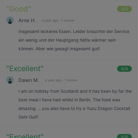
"
Good
"
4
/6
Arne H.
a year ago
·
1 review
Insgesamt leckeres Essen. Leider brauchte der Service
ein wenig und der Hauptgang hätte wärmer sein
können. Aber wie gesagt insgesamt gut!
"
Excellent
"
6
/6
Dawn M.
a year ago
·
1 review
I am on holiday from Scotland and it has been by far the
best meal I have had whilst in Berlin. The food was
amazing ... you also have to try a Yuzu Dragon Cocktail
Sehr Gut!!
"
Excellent
"
6
/6