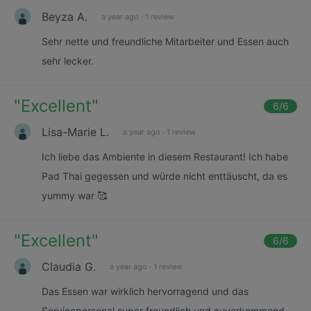
Beyza A.
a year ago
·
1 review
Sehr nette und freundliche Mitarbeiter und Essen auch
sehr lecker.
"
Excellent
"
6
/6
Lisa-Marie L.
a year ago
·
1 review
Ich liebe das Ambiente in diesem Restaurant! Ich habe
Pad Thai gegessen und würde nicht enttäuscht, da es
yummy war 🥰
"
Excellent
"
6
/6
Claudia G.
a year ago
·
1 review
Das Essen war wirklich hervorragend und das
Servicepersonal super freundlich und zuvorkommend