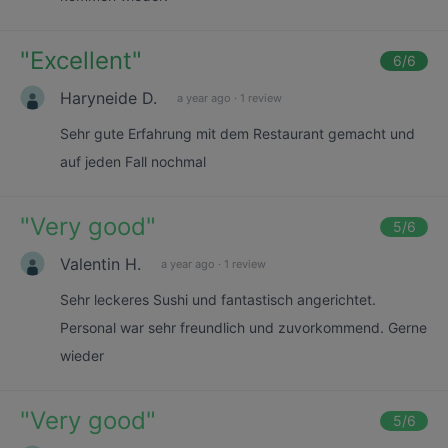
"
Excellent
"
6
/6
Haryneide D.
a year ago
·
1 review
Sehr gute Erfahrung mit dem Restaurant gemacht und
auf jeden Fall nochmal
"
Very good
"
5
/6
Valentin H.
a year ago
·
1 review
Sehr leckeres Sushi und fantastisch angerichtet.
Personal war sehr freundlich und zuvorkommend. Gerne
wieder
"
Very good
"
5
/6