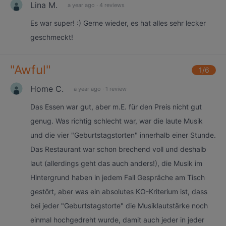
Lina M.
a year ago
·
4 reviews
Es war super! :) Gerne wieder, es hat alles sehr lecker
geschmeckt!
"
Awful
"
1
/6
Home C.
a year ago
·
1 review
Das Essen war gut, aber m.E. für den Preis nicht gut
genug. Was richtig schlecht war, war die laute Musik
und die vier "Geburtstagstorten" innerhalb einer Stunde.
Das Restaurant war schon brechend voll und deshalb
laut (allerdings geht das auch anders!), die Musik im
Hintergrund haben in jedem Fall Gespräche am Tisch
gestört, aber was ein absolutes KO-Kriterium ist, dass
bei jeder "Geburtstagstorte" die Musiklautstärke noch
einmal hochgedreht wurde, damit auch jeder in jeder