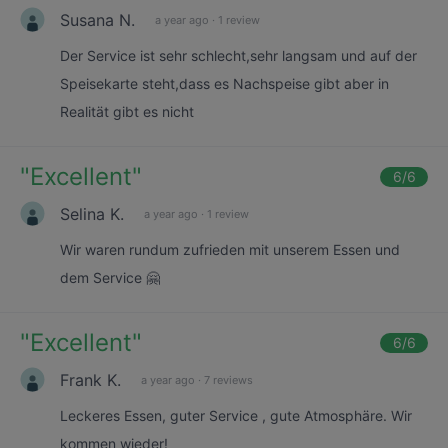
Susana N.
a year ago
·
1 review
Der Service ist sehr schlecht,sehr langsam und auf der
Speisekarte steht,dass es Nachspeise gibt aber in
Realität gibt es nicht
"
Excellent
"
6
/6
Selina K.
a year ago
·
1 review
Wir waren rundum zufrieden mit unserem Essen und
dem Service 🤗
"
Excellent
"
6
/6
Frank K.
a year ago
·
7 reviews
Leckeres Essen, guter Service , gute Atmosphäre. Wir
kommen wieder!