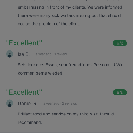
embarrassing in front of my clients. We were informed
there were many sick waiters missing but that should
not be the problem of the client.
"
Excellent
"
6
/6
Isa B.
a year ago
·
1 review
Sehr leckeres Essen, sehr freundliches Personal. :) Wir
kommen gerne wieder!
"
Excellent
"
6
/6
Daniel R.
a year ago
·
2 reviews
Brilliant food and service on my third visit. I would
recommend.