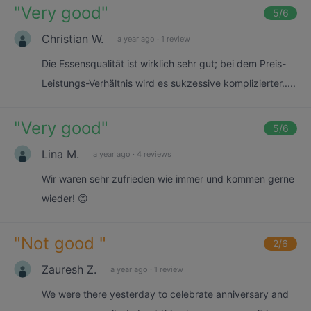
"
Very good
"
5
/6
Christian W.
a year ago
·
1 review
Die Essensqualität ist wirklich sehr gut; bei dem Preis-
Leistungs-Verhältnis wird es sukzessive komplizierter.....
"
Very good
"
5
/6
Lina M.
a year ago
·
4 reviews
Wir waren sehr zufrieden wie immer und kommen gerne
wieder! 😊
"
Not good
"
2
/6
Zauresh Z.
a year ago
·
1 review
We were there yesterday to celebrate anniversary and