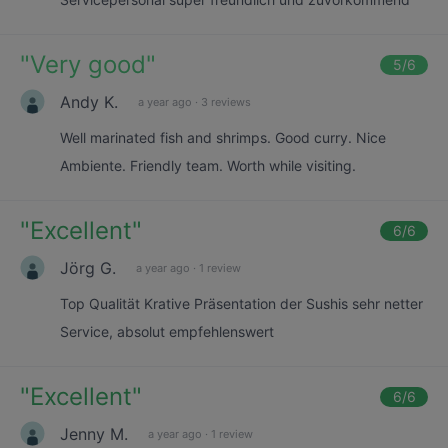
"
Very good
"
5
/6
Andy K.
a year ago
·
3 reviews
Well marinated fish and shrimps. Good curry. Nice
Ambiente. Friendly team. Worth while visiting.
"
Excellent
"
6
/6
Jörg G.
a year ago
·
1 review
Top Qualität Krative Präsentation der Sushis sehr netter
Service, absolut empfehlenswert
"
Excellent
"
6
/6
Jenny M.
a year ago
·
1 review