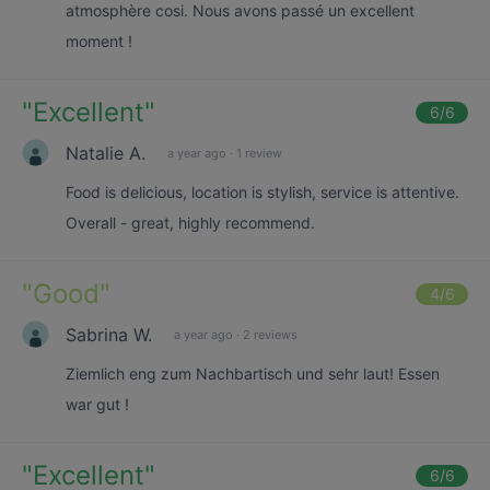
atmosphère cosi. Nous avons passé un excellent
moment !
"
Excellent
"
6
/6
Natalie A.
a year ago
·
1 review
Food is delicious, location is stylish, service is attentive.
Overall - great, highly recommend.
"
Good
"
4
/6
Sabrina W.
a year ago
·
2 reviews
Ziemlich eng zum Nachbartisch und sehr laut! Essen
war gut !
"
Excellent
"
6
/6