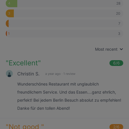
28
4
20
3
7
2
3
1
Most recent
"
Excellent
"
6
/6
Christin S.
a year ago
·
1 review
Wunderschönes Restaurant mit unglaublich
freundlichem Service. Und das Essen....ganz ehrlich,
perfekt! Bei jedem Berlin Besuch absolut zu empfehlen!
Danke für den tollen Abend!
"
Not good
"
2
/6