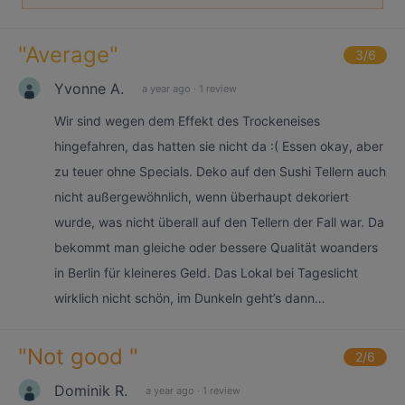
"
Average
"
3
/6
Yvonne A.
a year ago
·
1 review
Wir sind wegen dem Effekt des Trockeneises
hingefahren, das hatten sie nicht da :( Essen okay, aber
zu teuer ohne Specials. Deko auf den Sushi Tellern auch
nicht außergewöhnlich, wenn überhaupt dekoriert
wurde, was nicht überall auf den Tellern der Fall war. Da
bekommt man gleiche oder bessere Qualität woanders
in Berlin für kleineres Geld. Das Lokal bei Tageslicht
wirklich nicht schön, im Dunkeln geht’s dann…
"
Not good
"
2
/6
Dominik R.
a year ago
·
1 review