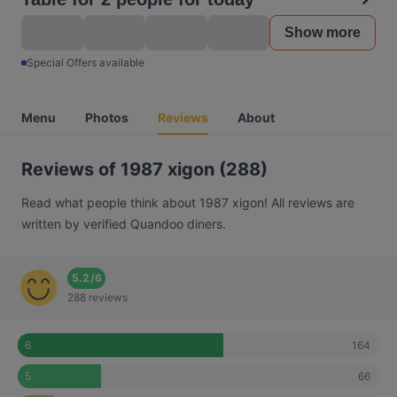
Show more
Special Offers available
Menu
Photos
Reviews
About
Reviews of 1987 xigon (288)
Read what people think about 1987 xigon! All reviews are
written by verified Quandoo diners.
5.2
/
6
288 reviews
164
6
66
5