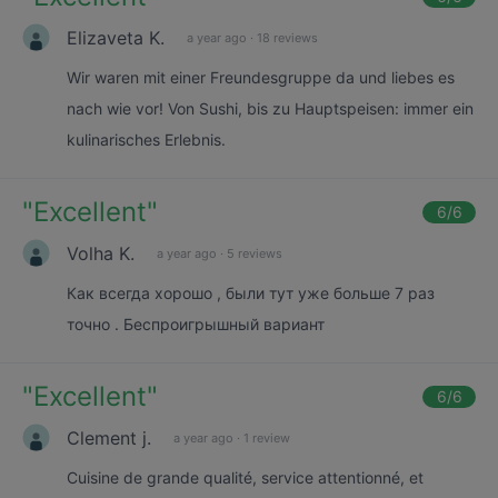
Elizaveta K.
a year ago
·
18 reviews
Wir waren mit einer Freundesgruppe da und liebes es
nach wie vor! Von Sushi, bis zu Hauptspeisen: immer ein
kulinarisches Erlebnis.
"
Excellent
"
6
/6
Volha K.
a year ago
·
5 reviews
Как всегда хорошо , были тут уже больше 7 раз
точно . Беспроигрышный вариант
"
Excellent
"
6
/6
Clement j.
a year ago
·
1 review
Cuisine de grande qualité, service attentionné, et