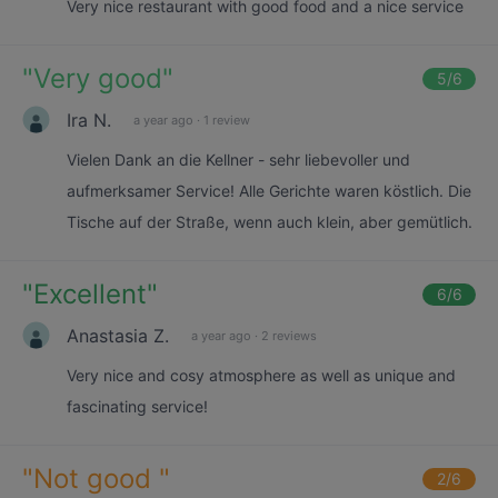
Very nice restaurant with good food and a nice service
"
Very good
"
5
/6
Ira N.
a year ago
·
1 review
Vielen Dank an die Kellner - sehr liebevoller und
aufmerksamer Service! Alle Gerichte waren köstlich. Die
Tische auf der Straße, wenn auch klein, aber gemütlich.
"
Excellent
"
6
/6
Anastasia Z.
a year ago
·
2 reviews
Very nice and cosy atmosphere as well as unique and
fascinating service!
"
Not good
"
2
/6