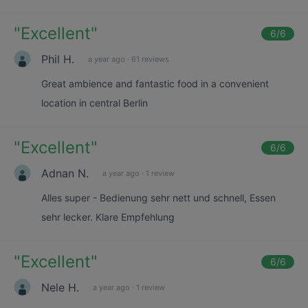
"
Excellent
"
6
/6
Phil H.
a year ago
·
61 reviews
Great ambience and fantastic food in a convenient
location in central Berlin
"
Excellent
"
6
/6
Adnan N.
a year ago
·
1 review
Alles super - Bedienung sehr nett und schnell, Essen
sehr lecker. Klare Empfehlung
"
Excellent
"
6
/6
Nele H.
a year ago
·
1 review