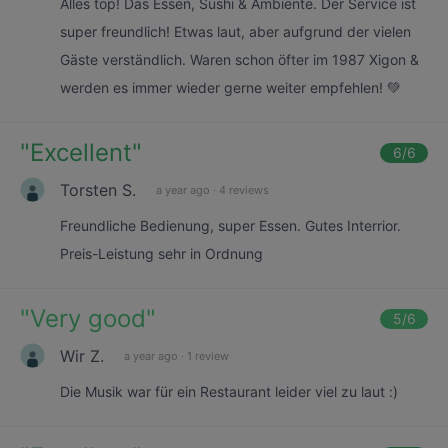
Alles top! Das Essen, Sushi & Ambiente. Der Service ist
super freundlich! Etwas laut, aber aufgrund der vielen
Gäste verständlich. Waren schon öfter im 1987 Xigon &
werden es immer wieder gerne weiter empfehlen! 💚
"
Excellent
"
6
/6
Torsten S.
a year ago
·
4 reviews
Freundliche Bedienung, super Essen. Gutes Interrior.
Preis-Leistung sehr in Ordnung
"
Very good
"
5
/6
Wir Z.
a year ago
·
1 review
Die Musik war für ein Restaurant leider viel zu laut :)