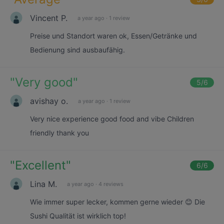
Vincent P.
a year ago
·
1 review
Preise und Standort waren ok, Essen/Getränke und
Bedienung sind ausbaufähig.
"
Very good
"
5
/6
avishay o.
a year ago
·
1 review
Very nice experience good food and vibe Children
friendly thank you
"
Excellent
"
6
/6
Lina M.
a year ago
·
4 reviews
Wie immer super lecker, kommen gerne wieder 😊 Die
Sushi Qualität ist wirklich top!